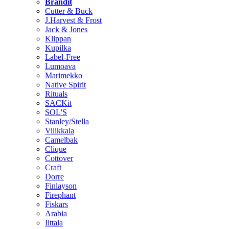
Brändit
Cutter & Buck
J.Harvest & Frost
Jack & Jones
Klippan
Kupilka
Label-Free
Lumoava
Marimekko
Native Spirit
Rituals
SACKit
SOL'S
Stanley/Stella
Vilikkala
Camelbak
Clique
Cottover
Craft
Dorre
Finlayson
Firephant
Fiskars
Arabia
Iittala