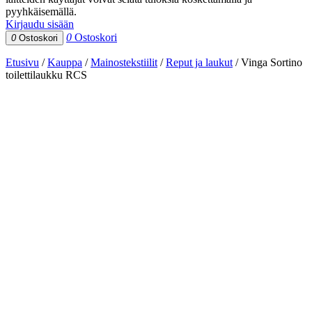
pyyhkäisemällä.
Kirjaudu sisään
0
Ostoskori
0
Ostoskori
Etusivu
/
Kauppa
/
Mainostekstiilit
/
Reput ja laukut
/
Vinga Sortino
toilettilaukku RCS