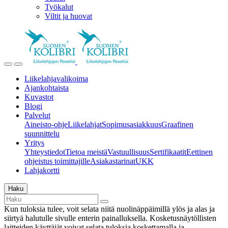
Työkalut
Viltit ja huovat
Liikelahjavalikoima
Ajankohtaista
Kuvastot
Blogi
Palvelut
Aineisto-ohje
Liikelahjat
Sopimusasiakkuus
Graafinen
suunnittelu
Yritys
Yhteystiedot
Tietoa meistä
Vastuullisuus
Sertifikaatit
Eettinen
ohjeistus toimittajille
Asiakastarinat
UKK
Lahjakortti
Haku
Kun tuloksia tulee, voit selata niitä nuolinäppäimillä ylös ja alas ja
siirtyä halutulle sivulle enterin painalluksella. Kosketusnäytöllisten
laitteiden käyttäjät voivat selata tuloksia koskettamalla ja