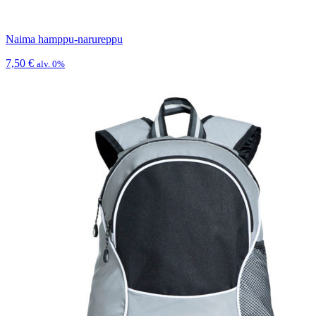
Naima hamppu-narureppu
7,50
€
alv. 0%