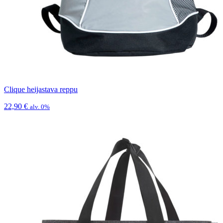
Clique heijastava reppu
22,90
€
alv. 0%