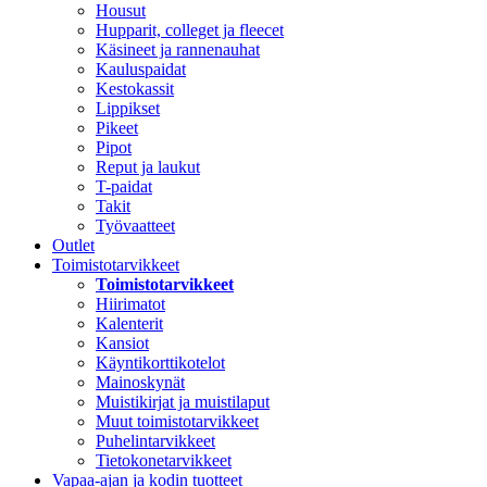
Housut
Hupparit, colleget ja fleecet
Käsineet ja rannenauhat
Kauluspaidat
Kestokassit
Lippikset
Pikeet
Pipot
Reput ja laukut
T-paidat
Takit
Työvaatteet
Outlet
Toimistotarvikkeet
Toimistotarvikkeet
Hiirimatot
Kalenterit
Kansiot
Käyntikorttikotelot
Mainoskynät
Muistikirjat ja muistilaput
Muut toimistotarvikkeet
Puhelintarvikkeet
Tietokonetarvikkeet
Vapaa-ajan ja kodin tuotteet