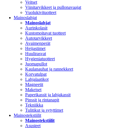
Veitset
Viinitarvikkeet ja pullonavaajat
Vuolukivituotteet
Mainoslahjat
Mainoslahjat
Aurinkolasit
Kustomoitavat tuotteet
Autotarvikkeet
Avaimenperät
Heijastimet
Huulirasvat
Hygieniatuotteet
Juomapullot
Kaulanauhat ja rannekkeet
Korvatulpat
Lahjalaatikot
Magneetit
Makeiset
Paperikassit ja lahjakassit
Pinssit ja rintanapit
Tekniikka
Tulitikut ja sytyttimet
Mainostekstiilit
Mainostekstiilit
Asusteet