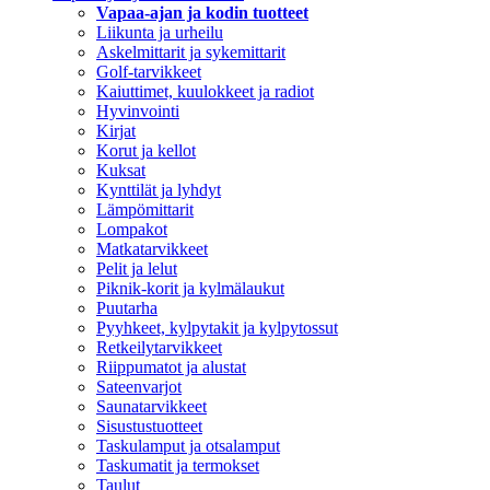
Vapaa-ajan ja kodin tuotteet
Liikunta ja urheilu
Askelmittarit ja sykemittarit
Golf-tarvikkeet
Kaiuttimet, kuulokkeet ja radiot
Hyvinvointi
Kirjat
Korut ja kellot
Kuksat
Kynttilät ja lyhdyt
Lämpömittarit
Lompakot
Matkatarvikkeet
Pelit ja lelut
Piknik-korit ja kylmälaukut
Puutarha
Pyyhkeet, kylpytakit ja kylpytossut
Retkeilytarvikkeet
Riippumatot ja alustat
Sateenvarjot
Saunatarvikkeet
Sisustustuotteet
Taskulamput ja otsalamput
Taskumatit ja termokset
Taulut