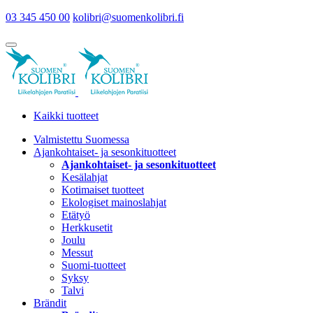
03 345 450 00
kolibri@suomenkolibri.fi
Kaikki tuotteet
Valmistettu Suomessa
Ajankohtaiset- ja sesonkituotteet
Ajankohtaiset- ja sesonkituotteet
Kesälahjat
Kotimaiset tuotteet
Ekologiset mainoslahjat
Etätyö
Herkkusetit
Joulu
Messut
Suomi-tuotteet
Syksy
Talvi
Brändit