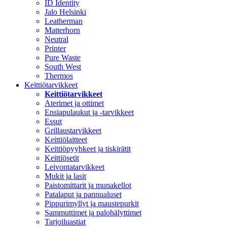
ID Identity
Jalo Helsinki
Leatherman
Matterhorn
Neutral
Printer
Pure Waste
South West
Thermos
Keittiötarvikkeet
Keittiötarvikkeet
Aterimet ja ottimet
Ensiapulaukut ja -tarvikkeet
Essut
Grillaustarvikkeet
Keittiölaitteet
Keittiöpyyhkeet ja tiskirätit
Keittiösetit
Leivontatarvikkeet
Mukit ja lasit
Paistomittarit ja munakellot
Patalaput ja pannualuset
Pippurimyllyt ja maustepurkit
Sammuttimet ja palohälyttimet
Tarjoiluastiat