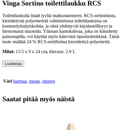
Vinga Sortino toilettilaukku RCS
Toilettilaukulla lisäät tyyliä matkustamiseen. RCS-sertioidusta,
kierrätetystä polyesteristä valmistetussa toilettilaukussa on
kontrastiyksityiskohtia, ja siinä yhdistyvät käytännöllisyys ja
hienostunut muotoilu. Yläosan kantokahvaa, joka on kiinnitetty
painonapilla, voi käyttää myös kätevänä ripustuslenkkinä. Tämä
tuote sisältää 24 % RCS-sertifioitua kierrätettyä polyesteriä.
Mitat:
13.5 x 9 x 24 cm
,
t
ilavuus: 2,9 L
Lisätietoja
Väri
harmaa
,
musta
,
sininen
Saatat pitää myös näistä