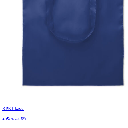
RPET-kassi
2,95
€
alv. 0%