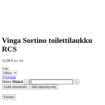
Vinga Sortino toilettilaukku
RCS
12,90
€
alv. 0%
Väri
Tyhjennä
Määrä
Määrä
Lisää ostoskoriin
Jätä tarjouskysely
Kuvaus