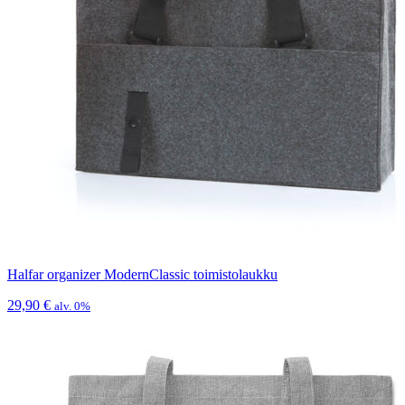
Halfar organizer ModernClassic toimistolaukku
29,90
€
alv. 0%