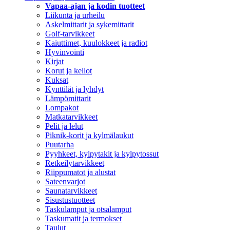
Vapaa-ajan ja kodin tuotteet
Liikunta ja urheilu
Askelmittarit ja sykemittarit
Golf-tarvikkeet
Kaiuttimet, kuulokkeet ja radiot
Hyvinvointi
Kirjat
Korut ja kellot
Kuksat
Kynttilät ja lyhdyt
Lämpömittarit
Lompakot
Matkatarvikkeet
Pelit ja lelut
Piknik-korit ja kylmälaukut
Puutarha
Pyyhkeet, kylpytakit ja kylpytossut
Retkeilytarvikkeet
Riippumatot ja alustat
Sateenvarjot
Saunatarvikkeet
Sisustustuotteet
Taskulamput ja otsalamput
Taskumatit ja termokset
Taulut