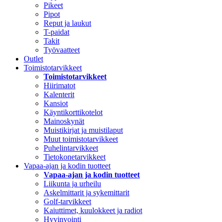
Pikeet
Pipot
Reput ja laukut
T-paidat
Takit
Työvaatteet
Outlet
Toimistotarvikkeet
Toimistotarvikkeet
Hiirimatot
Kalenterit
Kansiot
Käyntikorttikotelot
Mainoskynät
Muistikirjat ja muistilaput
Muut toimistotarvikkeet
Puhelintarvikkeet
Tietokonetarvikkeet
Vapaa-ajan ja kodin tuotteet
Vapaa-ajan ja kodin tuotteet
Liikunta ja urheilu
Askelmittarit ja sykemittarit
Golf-tarvikkeet
Kaiuttimet, kuulokkeet ja radiot
Hyvinvointi