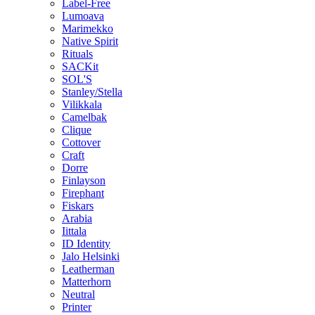
Label-Free
Lumoava
Marimekko
Native Spirit
Rituals
SACKit
SOL'S
Stanley/Stella
Vilikkala
Camelbak
Clique
Cottover
Craft
Dorre
Finlayson
Firephant
Fiskars
Arabia
Iittala
ID Identity
Jalo Helsinki
Leatherman
Matterhorn
Neutral
Printer