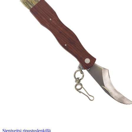
Sieniveitsi ripustuslenkillä