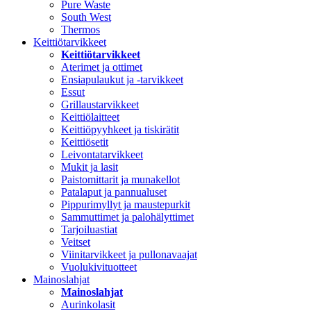
Pure Waste
South West
Thermos
Keittiötarvikkeet
Keittiötarvikkeet
Aterimet ja ottimet
Ensiapulaukut ja -tarvikkeet
Essut
Grillaustarvikkeet
Keittiölaitteet
Keittiöpyyhkeet ja tiskirätit
Keittiösetit
Leivontatarvikkeet
Mukit ja lasit
Paistomittarit ja munakellot
Patalaput ja pannualuset
Pippurimyllyt ja maustepurkit
Sammuttimet ja palohälyttimet
Tarjoiluastiat
Veitset
Viinitarvikkeet ja pullonavaajat
Vuolukivituotteet
Mainoslahjat
Mainoslahjat
Aurinkolasit