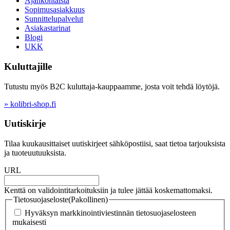
Ajankohtaista
Sopimusasiakkuus
Sunnittelupalvelut
Asiakastarinat
Blogi
UKK
Kuluttajille
Tutustu myös B2C kuluttaja-kauppaamme, josta voit tehdä löytöjä.
» kolibri-shop.fi
Uutiskirje
Tilaa kuukausittaiset uutiskirjeet sähköpostiisi, saat tietoa tarjouksista
ja tuoteuutuuksista.
URL
Kenttä on validointitarkoituksiin ja tulee jättää koskemattomaksi.
Tietosuojaseloste
(Pakollinen)
Hyväksyn markkinointiviestinnän tietosuojaselosteen
mukaisesti