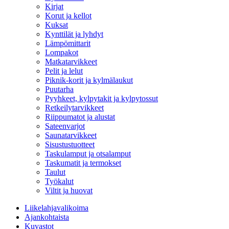
Kirjat
Korut ja kellot
Kuksat
Kynttilät ja lyhdyt
Lämpömittarit
Lompakot
Matkatarvikkeet
Pelit ja lelut
Piknik-korit ja kylmälaukut
Puutarha
Pyyhkeet, kylpytakit ja kylpytossut
Retkeilytarvikkeet
Riippumatot ja alustat
Sateenvarjot
Saunatarvikkeet
Sisustustuotteet
Taskulamput ja otsalamput
Taskumatit ja termokset
Taulut
Työkalut
Viltit ja huovat
Liikelahjavalikoima
Ajankohtaista
Kuvastot