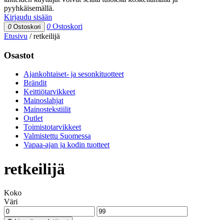
pyyhkäisemällä.
Kirjaudu sisään
0
Ostoskori
0
Ostoskori
Etusivu
/
retkeilijä
Osastot
Ajankohtaiset- ja sesonkituotteet
Brändit
Keittiötarvikkeet
Mainoslahjat
Mainostekstiilit
Outlet
Toimistotarvikkeet
Valmistettu Suomessa
Vapaa-ajan ja kodin tuotteet
retkeilijä
Koko
Väri