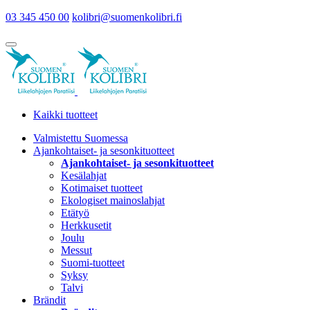
03 345 450 00
kolibri@suomenkolibri.fi
Kaikki tuotteet
Valmistettu Suomessa
Ajankohtaiset- ja sesonkituotteet
Ajankohtaiset- ja sesonkituotteet
Kesälahjat
Kotimaiset tuotteet
Ekologiset mainoslahjat
Etätyö
Herkkusetit
Joulu
Messut
Suomi-tuotteet
Syksy
Talvi
Brändit