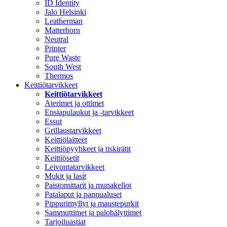
ID Identity
Jalo Helsinki
Leatherman
Matterhorn
Neutral
Printer
Pure Waste
South West
Thermos
Keittiötarvikkeet
Keittiötarvikkeet
Aterimet ja ottimet
Ensiapulaukut ja -tarvikkeet
Essut
Grillaustarvikkeet
Keittiölaitteet
Keittiöpyyhkeet ja tiskirätit
Keittiösetit
Leivontatarvikkeet
Mukit ja lasit
Paistomittarit ja munakellot
Patalaput ja pannualuset
Pippurimyllyt ja maustepurkit
Sammuttimet ja palohälyttimet
Tarjoiluastiat