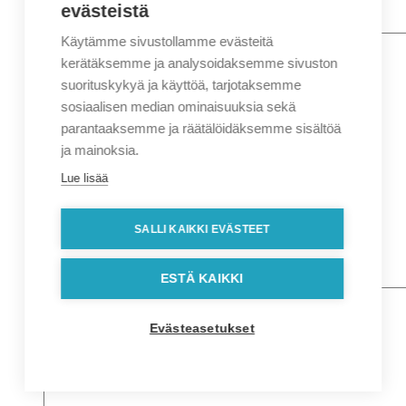
evästeistä
Käytämme sivustollamme evästeitä
Nimi
*
Etunimi
kerätäksemme ja analysoidaksemme sivuston
Sukunimi
suorituskykyä ja käyttöä, tarjotaksemme
Yritys
sosiaalisen median ominaisuuksia sekä
parantaaksemme ja räätälöidäksemme sisältöä
Sähköposti
*
ja mainoksia.
Puhelin
*
Lue lisää
Osoitetiedot
Lähiosoite
SALLI KAIKKI EVÄSTEET
Kaupunki
Postinumero
Viesti
ESTÄ KAIKKI
Evästeasetukset