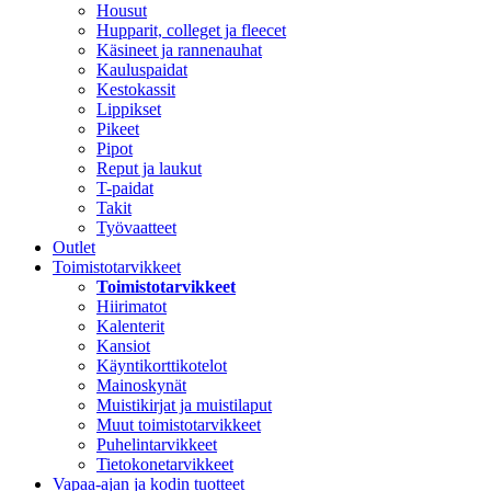
Housut
Hupparit, colleget ja fleecet
Käsineet ja rannenauhat
Kauluspaidat
Kestokassit
Lippikset
Pikeet
Pipot
Reput ja laukut
T-paidat
Takit
Työvaatteet
Outlet
Toimistotarvikkeet
Toimistotarvikkeet
Hiirimatot
Kalenterit
Kansiot
Käyntikorttikotelot
Mainoskynät
Muistikirjat ja muistilaput
Muut toimistotarvikkeet
Puhelintarvikkeet
Tietokonetarvikkeet
Vapaa-ajan ja kodin tuotteet