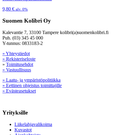
9,80
€
alv. 0%
Suomen Kolibri Oy
Kalevantie 7, 33100 Tampere kolibri(a)suomenkolibri.fi
Puh. (03) 345 45 000
Y-tunnus: 0833183-2
» Yhteystiedot
» Rekisteriseloste
»
Toimitusehdot
» Vastuullisuus
» Laatu- ja ympäristöpolitiikka
» Eettinen ohjeistus toimittajille
» Evästeasetukset
Yrityksille
Liikelahjavalikoima
Kuvastot