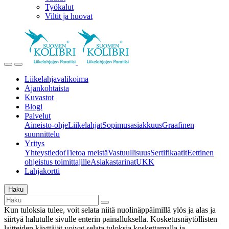
Työkalut
Viltit ja huovat
Liikelahjavalikoima
Ajankohtaista
Kuvastot
Blogi
Palvelut
Aineisto-ohje
Liikelahjat
Sopimusasiakkuus
Graafinen
suunnittelu
Yritys
Yhteystiedot
Tietoa meistä
Vastuullisuus
Sertifikaatit
Eettinen
ohjeistus toimittajille
Asiakastarinat
UKK
Lahjakortti
Haku
Kun tuloksia tulee, voit selata niitä nuolinäppäimillä ylös ja alas ja
siirtyä halutulle sivulle enterin painalluksella. Kosketusnäytöllisten
laitteiden käyttäjät voivat selata tuloksia koskettamalla ja