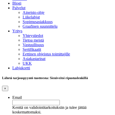
Blogi
Palvelut
Aineisto-ohje
Liikelahjat
Sopimusasiakkuus
Graafinen suunnittelu
Yritys
Yhteystiedot
Tietoa meistä
Vastuullisuus
Sertifikaatit
Eettinen ohjeistus toimittajille
Asiakastarinat
UKK
Lahjakortti
Lähetä tarjouspyyntö tuotteesta: Sieniveitsi ripustuslenkillä
×
Email
Kenttä on validointitarkoituksiin ja tulee jättää
koskemattomaksi.