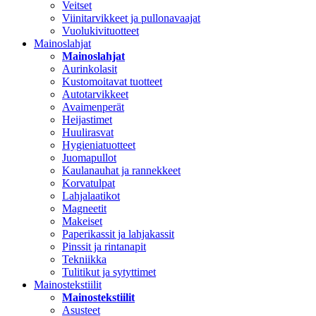
Veitset
Viinitarvikkeet ja pullonavaajat
Vuolukivituotteet
Mainoslahjat
Mainoslahjat
Aurinkolasit
Kustomoitavat tuotteet
Autotarvikkeet
Avaimenperät
Heijastimet
Huulirasvat
Hygieniatuotteet
Juomapullot
Kaulanauhat ja rannekkeet
Korvatulpat
Lahjalaatikot
Magneetit
Makeiset
Paperikassit ja lahjakassit
Pinssit ja rintanapit
Tekniikka
Tulitikut ja sytyttimet
Mainostekstiilit
Mainostekstiilit
Asusteet