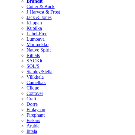
Brändit
Cutter & Buck
J.Harvest & Frost
Jack & Jones
Klippan
Kupilka
Label-Free
Lumoava
Marimekko
Native Spirit
Rituals
SACKit
SOL'S
Stanley/Stella
Vilikkala
Camelbak
Clique
Cottover
Craft
Dorre
Finlayson
Firephant
Fiskars
Arabia
Iittala