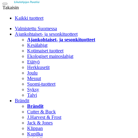
Takaisin
Kaikki tuotteet
Valmistettu Suomessa
Ajankohtaiset- ja sesonkituotteet
Ajankohtaiset- ja sesonkituotteet
Kesälahjat
Kotimaiset tuotteet
Ekologiset mainoslahjat
Etätyö
Herkkusetit
Joulu
Messut
Suomi-tuotteet
Syksy
Talvi
Brändit
Brändit
Cutter & Buck
J.Harvest & Frost
Jack & Jones
Klippan
Kupilka