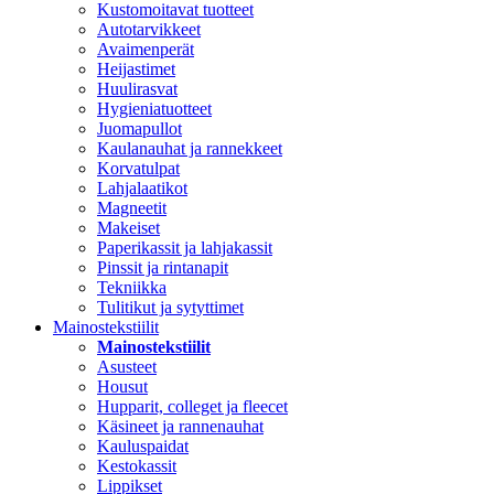
Kustomoitavat tuotteet
Autotarvikkeet
Avaimenperät
Heijastimet
Huulirasvat
Hygieniatuotteet
Juomapullot
Kaulanauhat ja rannekkeet
Korvatulpat
Lahjalaatikot
Magneetit
Makeiset
Paperikassit ja lahjakassit
Pinssit ja rintanapit
Tekniikka
Tulitikut ja sytyttimet
Mainostekstiilit
Mainostekstiilit
Asusteet
Housut
Hupparit, colleget ja fleecet
Käsineet ja rannenauhat
Kauluspaidat
Kestokassit
Lippikset