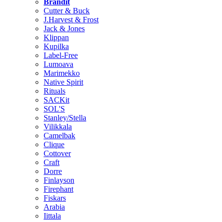
Brändit
Cutter & Buck
J.Harvest & Frost
Jack & Jones
Klippan
Kupilka
Label-Free
Lumoava
Marimekko
Native Spirit
Rituals
SACKit
SOL'S
Stanley/Stella
Vilikkala
Camelbak
Clique
Cottover
Craft
Dorre
Finlayson
Firephant
Fiskars
Arabia
Iittala