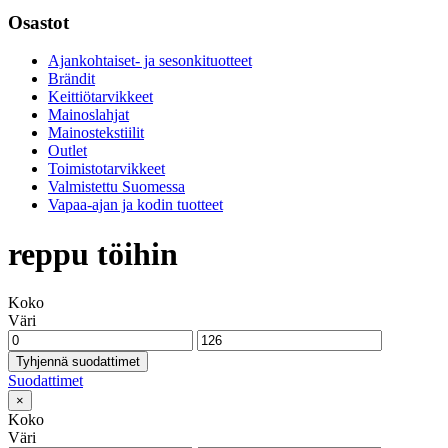
Osastot
Ajankohtaiset- ja sesonkituotteet
Brändit
Keittiötarvikkeet
Mainoslahjat
Mainostekstiilit
Outlet
Toimistotarvikkeet
Valmistettu Suomessa
Vapaa-ajan ja kodin tuotteet
reppu töihin
Koko
Väri
Tyhjennä suodattimet
Suodattimet
×
Koko
Väri