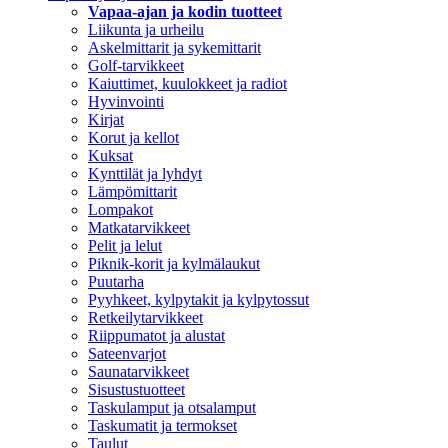
Vapaa-ajan ja kodin tuotteet
Liikunta ja urheilu
Askelmittarit ja sykemittarit
Golf-tarvikkeet
Kaiuttimet, kuulokkeet ja radiot
Hyvinvointi
Kirjat
Korut ja kellot
Kuksat
Kynttilät ja lyhdyt
Lämpömittarit
Lompakot
Matkatarvikkeet
Pelit ja lelut
Piknik-korit ja kylmälaukut
Puutarha
Pyyhkeet, kylpytakit ja kylpytossut
Retkeilytarvikkeet
Riippumatot ja alustat
Sateenvarjot
Saunatarvikkeet
Sisustustuotteet
Taskulamput ja otsalamput
Taskumatit ja termokset
Taulut