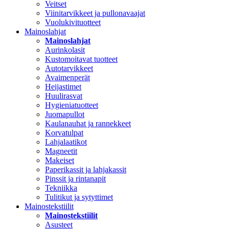
Veitset
Viinitarvikkeet ja pullonavaajat
Vuolukivituotteet
Mainoslahjat
Mainoslahjat
Aurinkolasit
Kustomoitavat tuotteet
Autotarvikkeet
Avaimenperät
Heijastimet
Huulirasvat
Hygieniatuotteet
Juomapullot
Kaulanauhat ja rannekkeet
Korvatulpat
Lahjalaatikot
Magneetit
Makeiset
Paperikassit ja lahjakassit
Pinssit ja rintanapit
Tekniikka
Tulitikut ja sytyttimet
Mainostekstiilit
Mainostekstiilit
Asusteet