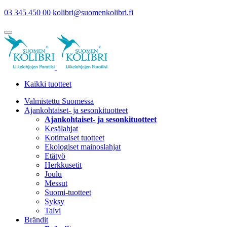
03 345 450 00
kolibri@suomenkolibri.fi
Kaikki tuotteet
Valmistettu Suomessa
Ajankohtaiset- ja sesonkituotteet
Ajankohtaiset- ja sesonkituotteet
Kesälahjat
Kotimaiset tuotteet
Ekologiset mainoslahjat
Etätyö
Herkkusetit
Joulu
Messut
Suomi-tuotteet
Syksy
Talvi
Brändit