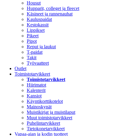
Housut
Hupparit, colleget ja fleecet
Käsineet ja rannenauhat
Kauluspaidat
Kestokassit
Lippikset
Pikeet
Pipot
Reput ja laukut
T-paidat
Takit
Työvaatteet
Outlet
Toimistotarvikkeet
Toimistotarvikkeet
Hiirimatot
Kalenterit
Kansiot
Käyntikorttikotelot
Mainoskynät
Muistikirjat ja muistilaput
Muut toimistotarvikkeet
Puhelintarvikkeet
Tietokonetarvikkeet
Vapaa-ajan ja kodin tuotteet