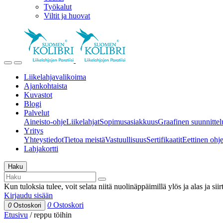
Työkalut
Viltit ja huovat
Liikelahjavalikoima
Ajankohtaista
Kuvastot
Blogi
Palvelut
Aineisto-ohje
Liikelahjat
Sopimusasiakkuus
Graafinen suunnittel
Yritys
Yhteystiedot
Tietoa meistä
Vastuullisuus
Sertifikaatit
Eettinen ohjei
Lahjakortti
Haku
Kun tuloksia tulee, voit selata niitä nuolinäppäimillä ylös ja alas ja si
Kirjaudu sisään
0
Ostoskori
0
Ostoskori
Etusivu
/
reppu töihin