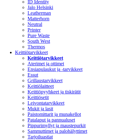
ID Identity
Jalo Helsinki
Leatherman
Matterhorn
Neutral
Printer
Pure Waste
South West
Thermos
Keittiötarvikkeet
Keittiötarvikkeet
Aterimet ja ottimet
Ensiapulaukut ja -tarvikkeet
Essut
Grillaustarvikkeet
Keittiölaitteet
Keittiöpyyhkeet ja tiskirätit
Keittiösetit
Leivontatarvikkeet
Mukit ja lasit
Paistomittarit ja munakellot
Patalaput ja pannualuset
Pippurimyllyt ja maustepurkit
Sammuttimet ja palohälyttimet
Tarjoiluastiat