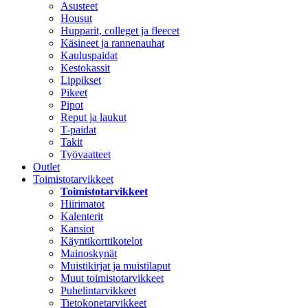
Asusteet
Housut
Hupparit, colleget ja fleecet
Käsineet ja rannenauhat
Kauluspaidat
Kestokassit
Lippikset
Pikeet
Pipot
Reput ja laukut
T-paidat
Takit
Työvaatteet
Outlet
Toimistotarvikkeet
Toimistotarvikkeet
Hiirimatot
Kalenterit
Kansiot
Käyntikorttikotelot
Mainoskynät
Muistikirjat ja muistilaput
Muut toimistotarvikkeet
Puhelintarvikkeet
Tietokonetarvikkeet