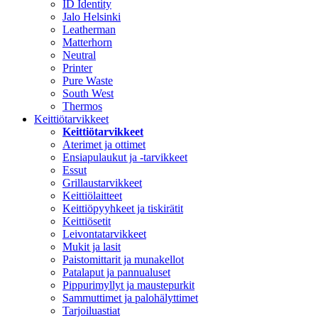
ID Identity
Jalo Helsinki
Leatherman
Matterhorn
Neutral
Printer
Pure Waste
South West
Thermos
Keittiötarvikkeet
Keittiötarvikkeet
Aterimet ja ottimet
Ensiapulaukut ja -tarvikkeet
Essut
Grillaustarvikkeet
Keittiölaitteet
Keittiöpyyhkeet ja tiskirätit
Keittiösetit
Leivontatarvikkeet
Mukit ja lasit
Paistomittarit ja munakellot
Patalaput ja pannualuset
Pippurimyllyt ja maustepurkit
Sammuttimet ja palohälyttimet
Tarjoiluastiat