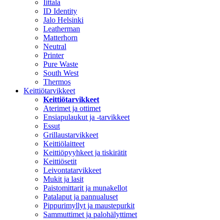
Iittala
ID Identity
Jalo Helsinki
Leatherman
Matterhorn
Neutral
Printer
Pure Waste
South West
Thermos
Keittiötarvikkeet
Keittiötarvikkeet
Aterimet ja ottimet
Ensiapulaukut ja -tarvikkeet
Essut
Grillaustarvikkeet
Keittiölaitteet
Keittiöpyyhkeet ja tiskirätit
Keittiösetit
Leivontatarvikkeet
Mukit ja lasit
Paistomittarit ja munakellot
Patalaput ja pannualuset
Pippurimyllyt ja maustepurkit
Sammuttimet ja palohälyttimet