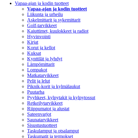
Vapaa-ajan ja kodin tuotteet
Vapaa-ajan ja kodin tuotteet
Liikunta ja urheilu
Askelmittarit ja sykemittarit
Golf-tarvikkeet
Kaiuttimet, kuulokkeet ja radiot
Hyvinvointi
Kirjat
Korut ja kellot
Kuksat
Kynttilät ja lyhdyt
Lämpömittarit
Lompakot
Matkatarvikkeet
Pelit ja lelut
Piknik-korit ja kylmälaukut
Puutarha
Pyyhkeet, kylpytakit ja kylpytossut
Retkeilytarvikkeet
Riippumatot ja alustat
Sateenvarjot
Saunatarvikkeet
Sisustustuotteet
Taskulamput ja otsalamput
Taskumatit ja termokset