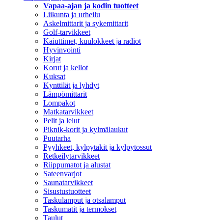
Vapaa-ajan ja kodin tuotteet
Liikunta ja urheilu
Askelmittarit ja sykemittarit
Golf-tarvikkeet
Kaiuttimet, kuulokkeet ja radiot
Hyvinvointi
Kirjat
Korut ja kellot
Kuksat
Kynttilät ja lyhdyt
Lämpömittarit
Lompakot
Matkatarvikkeet
Pelit ja lelut
Piknik-korit ja kylmälaukut
Puutarha
Pyyhkeet, kylpytakit ja kylpytossut
Retkeilytarvikkeet
Riippumatot ja alustat
Sateenvarjot
Saunatarvikkeet
Sisustustuotteet
Taskulamput ja otsalamput
Taskumatit ja termokset
Taulut