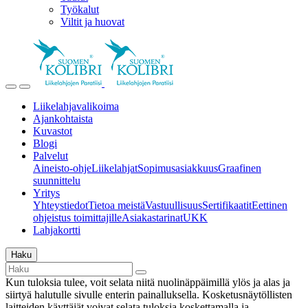
Työkalut
Viltit ja huovat
Liikelahjavalikoima
Ajankohtaista
Kuvastot
Blogi
Palvelut
Aineisto-ohje
Liikelahjat
Sopimusasiakkuus
Graafinen
suunnittelu
Yritys
Yhteystiedot
Tietoa meistä
Vastuullisuus
Sertifikaatit
Eettinen
ohjeistus toimittajille
Asiakastarinat
UKK
Lahjakortti
Haku
Kun tuloksia tulee, voit selata niitä nuolinäppäimillä ylös ja alas ja
siirtyä halutulle sivulle enterin painalluksella. Kosketusnäytöllisten
laitteiden käyttäjät voivat selata tuloksia koskettamalla ja