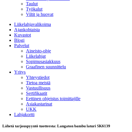
Taulut
Työkalut
Viltit ja huovat
Liikelahjavalikoima
Ajankohtaista
Kuvastot
Blogi
Palvelut
Aineisto-ohje
Liikelahjat
Sopimusasiakkuus
Graafinen suunnittelu
Yritys
Yhteystiedot
Tietoa meistä
Vastuullisuus
Sertifikaatit
Eettinen ohjeistus toimittajille
Asiakastarinat
UKK
Lahjakortti
Lähetä tarjouspyyntö tuotteesta: Langaton bambu laturi SK6139