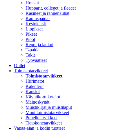
Housut
Hupparit, colleget ja fleecet
Käsineet ja rannenauhat
Kauluspaidat
Kestokassit
Lippikset
Pikeet
Pipot
Reput ja laukut
T-paidat
Takit
Työvaatteet
Outlet
Toimistotarvikkeet
Toimistotarvikkeet
Hiirimatot
Kalenterit
Kansiot
Käyntikorttikotelot
Mainoskynät
Muistikirjat ja muistilaput
Muut toimistotarvikkeet
Puhelintarvikkeet
Tietokonetarvikkeet
Vapaa-ajan ja kodin tuotteet