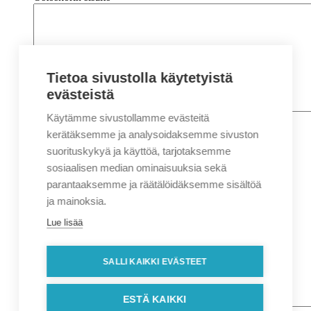
Tietoa sivustolla käytetyistä
evästeistä
Käytämme sivustollamme evästeitä
Nimi
*
Etunimi
kerätäksemme ja analysoidaksemme sivuston
Sukunimi
suorituskykyä ja käyttöä, tarjotaksemme
Yritys
sosiaalisen median ominaisuuksia sekä
parantaaksemme ja räätälöidäksemme sisältöä
Sähköposti
*
ja mainoksia.
Puhelin
*
Lue lisää
Osoitetiedot
Lähiosoite
SALLI KAIKKI EVÄSTEET
Kaupunki
Postinumero
Viesti
ESTÄ KAIKKI