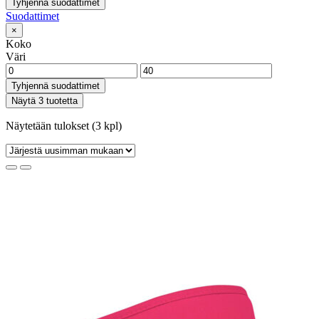
Tyhjennä suodattimet
Suodattimet
×
Koko
Väri
Tyhjennä suodattimet
Näytä 3 tuotetta
Näytetään tulokset (3 kpl)