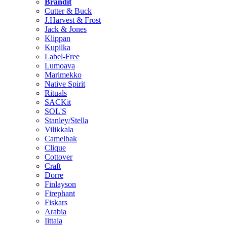
Brändit
Cutter & Buck
J.Harvest & Frost
Jack & Jones
Klippan
Kupilka
Label-Free
Lumoava
Marimekko
Native Spirit
Rituals
SACKit
SOL'S
Stanley/Stella
Vilikkala
Camelbak
Clique
Cottover
Craft
Dorre
Finlayson
Firephant
Fiskars
Arabia
Iittala