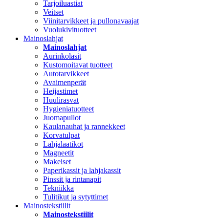
Tarjoiluastiat
Veitset
Viinitarvikkeet ja pullonavaajat
Vuolukivituotteet
Mainoslahjat
Mainoslahjat
Aurinkolasit
Kustomoitavat tuotteet
Autotarvikkeet
Avaimenperät
Heijastimet
Huulirasvat
Hygieniatuotteet
Juomapullot
Kaulanauhat ja rannekkeet
Korvatulpat
Lahjalaatikot
Magneetit
Makeiset
Paperikassit ja lahjakassit
Pinssit ja rintanapit
Tekniikka
Tulitikut ja sytyttimet
Mainostekstiilit
Mainostekstiilit