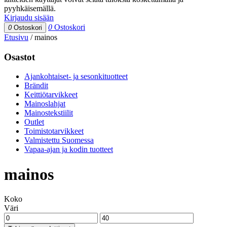
pyyhkäisemällä.
Kirjaudu sisään
0
Ostoskori
0
Ostoskori
Etusivu
/
mainos
Osastot
Ajankohtaiset- ja sesonkituotteet
Brändit
Keittiötarvikkeet
Mainoslahjat
Mainostekstiilit
Outlet
Toimistotarvikkeet
Valmistettu Suomessa
Vapaa-ajan ja kodin tuotteet
mainos
Koko
Väri