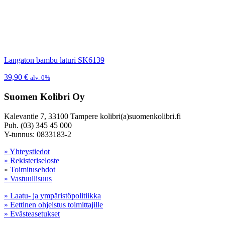
Langaton bambu laturi SK6139
39,90
€
alv. 0%
Suomen Kolibri Oy
Kalevantie 7, 33100 Tampere kolibri(a)suomenkolibri.fi
Puh. (03) 345 45 000
Y-tunnus: 0833183-2
» Yhteystiedot
» Rekisteriseloste
»
Toimitusehdot
» Vastuullisuus
» Laatu- ja ympäristöpolitiikka
» Eettinen ohjeistus toimittajille
» Evästeasetukset