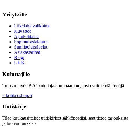
Yrityksille
Liikelahjavalikoima
Kuvastot
Ajankohtaista
Sopimusasiakkuus
Sunnittelupalvelut
Asiakastarinat
Blogi
UKK
Kuluttajille
Tutustu myös B2C kuluttaja-kauppaamme, josta voit tehdä löytöjä.
» kolibri-shop.fi
Uutiskirje
Tilaa kuukausittaiset uutiskirjeet sähköpostiisi, saat tietoa tarjouksista
ja tuoteuutuuksista.