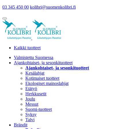
03 345 450 00
kolibri@suomenkolibri.fi
Kaikki tuotteet
Valmistettu Suomessa
Ajankohtaiset- ja sesonkituotteet
Ajankohtaiset- ja sesonkituotteet
Kesälahjat
Kotimaiset tuotteet
Ekologiset mainoslahjat
Etätyö
Herkkusetit
Joulu
Messut
Suomi-tuotteet
Syksy
Talvi
Brändit