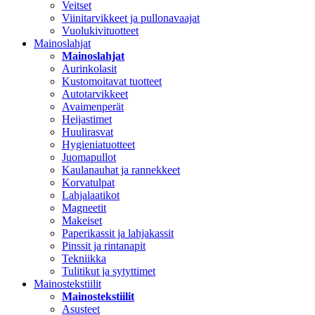
Veitset
Viinitarvikkeet ja pullonavaajat
Vuolukivituotteet
Mainoslahjat
Mainoslahjat
Aurinkolasit
Kustomoitavat tuotteet
Autotarvikkeet
Avaimenperät
Heijastimet
Huulirasvat
Hygieniatuotteet
Juomapullot
Kaulanauhat ja rannekkeet
Korvatulpat
Lahjalaatikot
Magneetit
Makeiset
Paperikassit ja lahjakassit
Pinssit ja rintanapit
Tekniikka
Tulitikut ja sytyttimet
Mainostekstiilit
Mainostekstiilit
Asusteet