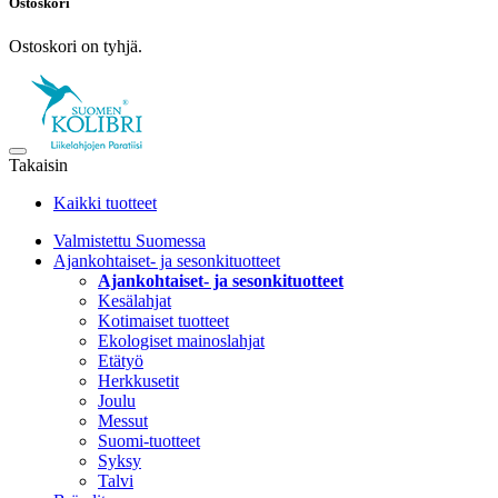
Ostoskori
Ostoskori on tyhjä.
Takaisin
Kaikki tuotteet
Valmistettu Suomessa
Ajankohtaiset- ja sesonkituotteet
Ajankohtaiset- ja sesonkituotteet
Kesälahjat
Kotimaiset tuotteet
Ekologiset mainoslahjat
Etätyö
Herkkusetit
Joulu
Messut
Suomi-tuotteet
Syksy
Talvi