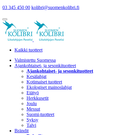
03 345 450 00
kolibri@suomenkolibri.fi
Kaikki tuotteet
Valmistettu Suomessa
Ajankohtaiset- ja sesonkituotteet
Ajankohtaiset- ja sesonkituotteet
Kesälahjat
Kotimaiset tuotteet
Ekologiset mainoslahjat
Etätyö
Herkkusetit
Joulu
Messut
Suomi-tuotteet
Syksy
Talvi
Brändit