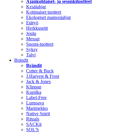
Ajankohtaiset- ja sesonkituotteet
Kesälahjat
Kotimaiset tuotteet
Ekologiset mainoslahjat
Etätyö
Herkkusetit
Joulu
Messut
Suomi-tuotteet
Syksy
Talvi
Brändit
Brändit
Cutter & Buck
J.Harvest & Frost
Jack & Jones
Klippan
Kupilka
Label-Free
Lumoava
Marimekko
Native Spirit
Rituals
SACKit
SOL'S