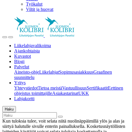
Työkalut
Viltit ja huovat
Liikelahjavalikoima
Ajankohtaista
Kuvastot
Blogi
Palvelut
Aineisto-ohje
Liikelahjat
Sopimusasiakkuus
Graafinen
suunnittelu
Yritys
Yhteystiedot
Tietoa meistä
Vastuullisuus
Sertifikaatit
Eettinen
ohjeistus toimittajille
Asiakastarinat
UKK
Lahjakortti
Haku
Kun tuloksia tulee, voit selata niitä nuolinäppäimillä ylös ja alas ja
siirtyä halutulle sivulle enterin painalluksella. Kosketusnäytöllisten
laitteiden käyttäjät voivat selata tuloksia koskettamalla ja