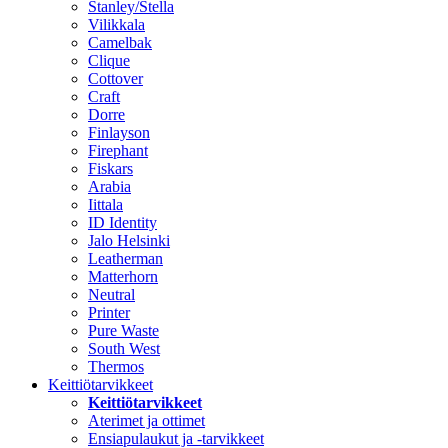
Stanley/Stella
Vilikkala
Camelbak
Clique
Cottover
Craft
Dorre
Finlayson
Firephant
Fiskars
Arabia
Iittala
ID Identity
Jalo Helsinki
Leatherman
Matterhorn
Neutral
Printer
Pure Waste
South West
Thermos
Keittiötarvikkeet
Keittiötarvikkeet
Aterimet ja ottimet
Ensiapulaukut ja -tarvikkeet