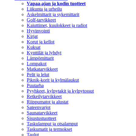
Vapaa-ajan ja kodin tuotteet
Liikunta ja urheilu
Askelmittarit ja sykemittarit
Golf-tarvikkeet
Kaiuttimet, kuulokkeet ja radiot
Hyvinvointi
Kirjat
Korut ja kellot
Kuksat
Kynttilät ja lyhdyt
Lämpömittarit
Lompakot
Matkatarvikkeet
Pelit ja lelut
Piknik-korit ja kylmälaukut
Puutarha
Pyyhkeet, kylpytakit ja kylpytossut
Retkeilytarvikkeet
Riippumatot ja alustat
Sateenvarjot
Saunatarvikkeet
Sisustustuotteet
Taskulamput ja otsalamput
Taskumatit ja termokset
Taulut