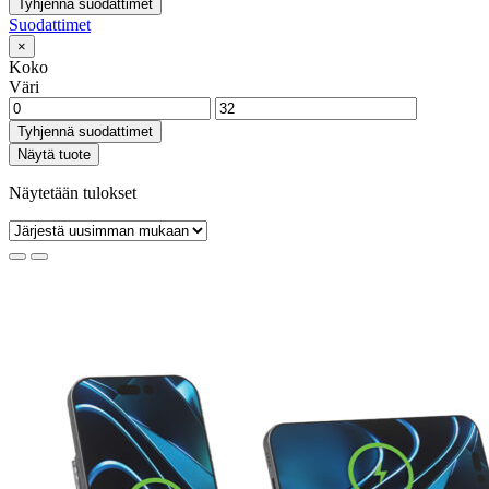
Tyhjennä suodattimet
Suodattimet
×
Koko
Väri
Tyhjennä suodattimet
Näytä tuote
Näytetään tulokset