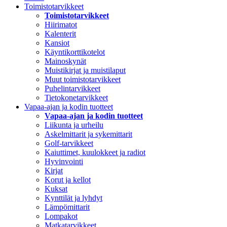
Toimistotarvikkeet
Toimistotarvikkeet
Hiirimatot
Kalenterit
Kansiot
Käyntikorttikotelot
Mainoskynät
Muistikirjat ja muistilaput
Muut toimistotarvikkeet
Puhelintarvikkeet
Tietokonetarvikkeet
Vapaa-ajan ja kodin tuotteet
Vapaa-ajan ja kodin tuotteet
Liikunta ja urheilu
Askelmittarit ja sykemittarit
Golf-tarvikkeet
Kaiuttimet, kuulokkeet ja radiot
Hyvinvointi
Kirjat
Korut ja kellot
Kuksat
Kynttilät ja lyhdyt
Lämpömittarit
Lompakot
Matkatarvikkeet