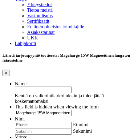
Yhteystiedot
Tietoa meistä
Vastuullisuus
Sertifikaatit
Eettinen ohjeistus toimittajille
Asiakastarinat
UKK
Lahjakortti
Lähetä tarjouspyyntö tuotteesta: Magcharge 15W Magneettinen langaton
latausteline
×
Name
Kenttä on validointitarkoituksiin ja tulee jättää
koskemattomaksi.
This field is hidden when viewing the form
Nimi
Etunimi
Sukunimi
Yritys