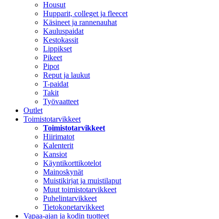
Housut
Hupparit, colleget ja fleecet
Käsineet ja rannenauhat
Kauluspaidat
Kestokassit
Lippikset
Pikeet
Pipot
Reput ja laukut
T-paidat
Takit
Työvaatteet
Outlet
Toimistotarvikkeet
Toimistotarvikkeet
Hiirimatot
Kalenterit
Kansiot
Käyntikorttikotelot
Mainoskynät
Muistikirjat ja muistilaput
Muut toimistotarvikkeet
Puhelintarvikkeet
Tietokonetarvikkeet
Vapaa-ajan ja kodin tuotteet