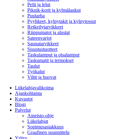
Pelit ja lelut
Piknik-korit ja kylmälaukut
Puutarha
Pyyhkeet, kylpytakit ja kylpytossut
Retkeilytarvikkeet
Riippumatot ja alustat
Sateenvarjot
Saunatarvikkeet
Sisustustuotteet
Taskulamput ja otsalamput
Taskumatit ja termokset
Taulut
Työkalut
Viltit ja huovat
Liikelahjavalikoima
Ajankohtaista
Kuvastot
Blogi
Palvelut
Aineisto-ohje
Liikelahjat
Sopimusasiakkuus
Graafinen suunnittelu
Yritys