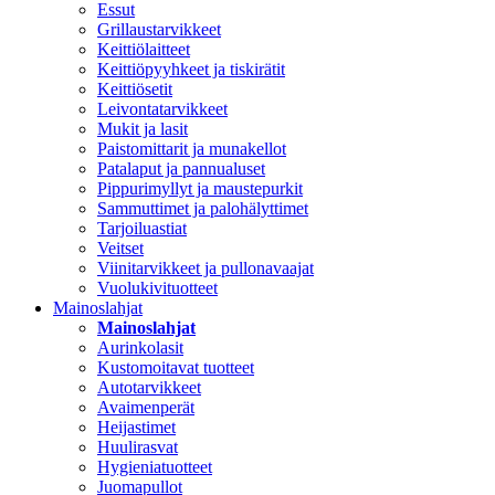
Essut
Grillaustarvikkeet
Keittiölaitteet
Keittiöpyyhkeet ja tiskirätit
Keittiösetit
Leivontatarvikkeet
Mukit ja lasit
Paistomittarit ja munakellot
Patalaput ja pannualuset
Pippurimyllyt ja maustepurkit
Sammuttimet ja palohälyttimet
Tarjoiluastiat
Veitset
Viinitarvikkeet ja pullonavaajat
Vuolukivituotteet
Mainoslahjat
Mainoslahjat
Aurinkolasit
Kustomoitavat tuotteet
Autotarvikkeet
Avaimenperät
Heijastimet
Huulirasvat
Hygieniatuotteet
Juomapullot