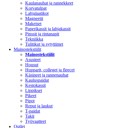
Kaulanauhat ja rannekkeet
Korvatulpat
Lahjalaatikot
Magneetit
Makeiset
Paperikassit ja lahjakassit
Pinssit ja rintanapit
Tekniikka
Tulitikut ja sytyttimet
Mainostekstiilit
Mainostekstiilit
Asusteet
Housut
Hupparit, colleget ja fleecet
Käsineet ja rannenauhat
Kauluspaidat
Kestokassit
Lippikset
Pikeet
Pipot
Reput ja laukut
T-paidat
Takit
Työvaatteet
Outlet