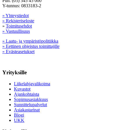
Puh. (03) 345 45 000
Y-tunnus: 0833183-2
» Yhteystiedot
» Rekisteriseloste
»
Toimitusehdot
» Vastuullisuus
» Laatu- ja ympäristöpolitiikka
» Eettinen ohjeistus toimittajille
» Evästeasetukset
Yrityksille
Liikelahjavalikoima
Kuvastot
Ajankohtaista
Sopimusasiakkuus
Sunnittelupalvelut
Asiakastarinat
Blogi
UKK