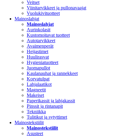
Veitset
Viinitarvikkeet ja pullonavaajat
Vuolukivituotteet
Mainoslahjat
Mainoslahjat
Aurinkolasit
Kustomoitavat tuotteet
Autotarvikkeet
Avaimenperät
Heijastimet
Huulirasvat
Hygieniatuotteet
Juomapullot
Kaulanauhat ja rannekkeet
Korvatulpat
Lahjalaatikot
Magneetit
Makeiset
Paperikassit ja lahjakassit
Pinssit ja rintanapit
Tekniikka
Tulitikut ja sytyttimet
Mainostekstiilit
Mainostekstiilit
Asusteet