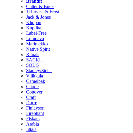
Brändit
Cutter & Buck
J.Harvest & Frost
Jack & Jones
Klippan
Kupilka
Label-Free
Lumoava
Marimekko
Native Spirit
Rituals
SACKit
SOL'S
Stanley/Stella
Vilikkala
Camelbak
Clique
Cottover
Craft
Dorre
Finlayson
Firephant
Fiskars
Arabia
Iittala