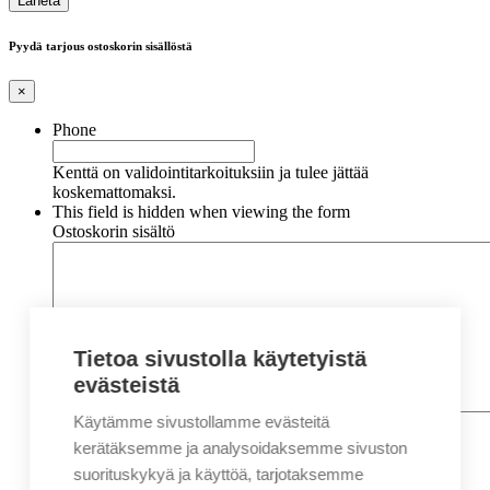
Pyydä tarjous ostoskorin sisällöstä
×
Phone
Kenttä on validointitarkoituksiin ja tulee jättää
koskemattomaksi.
This field is hidden when viewing the form
Ostoskorin sisältö
Tietoa sivustolla käytetyistä
evästeistä
Käytämme sivustollamme evästeitä
Nimi
*
Etunimi
kerätäksemme ja analysoidaksemme sivuston
Sukunimi
suorituskykyä ja käyttöä, tarjotaksemme