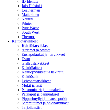
ID Identity
Jalo Helsinki
Leatherman
Matterhorn
Neutral
Printer
Pure Waste
South West
Thermos
Keittiötarvikkeet
Keittiötarvikkeet
Aterimet ja ottimet
Ensiapulaukut ja -tarvikkeet
Essut
Grillaustarvikkeet
Keittiölaitteet
Keittiöpyyhkeet ja tiskirätit
Keittiösetit
Leivontatarvikkeet
Mukit ja lasit
Paistomittarit ja munakellot
Patalaput ja pannualuset
Pippurimyllyt ja maustepurkit
Sammuttimet ja palohälyttimet
Tarjoiluastiat