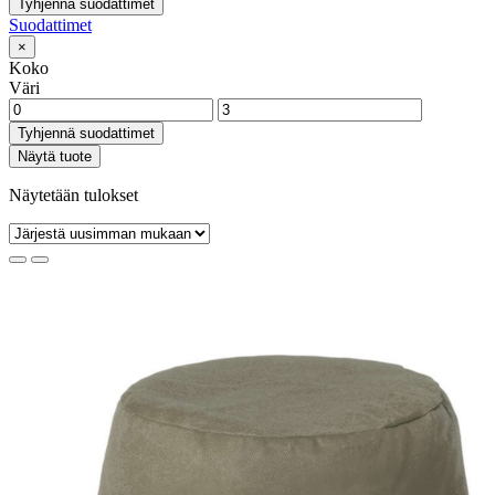
Tyhjennä suodattimet
Suodattimet
×
Koko
Väri
Tyhjennä suodattimet
Näytä tuote
Näytetään tulokset