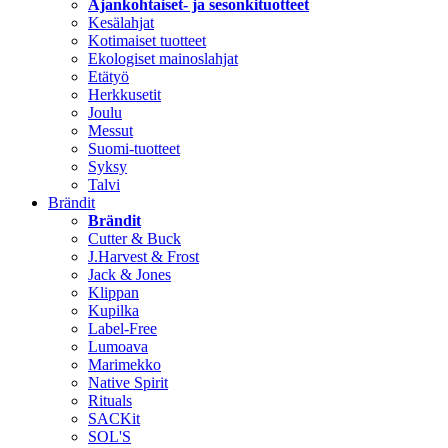
Ajankohtaiset- ja sesonkituotteet
Kesälahjat
Kotimaiset tuotteet
Ekologiset mainoslahjat
Etätyö
Herkkusetit
Joulu
Messut
Suomi-tuotteet
Syksy
Talvi
Brändit
Brändit
Cutter & Buck
J.Harvest & Frost
Jack & Jones
Klippan
Kupilka
Label-Free
Lumoava
Marimekko
Native Spirit
Rituals
SACKit
SOL'S