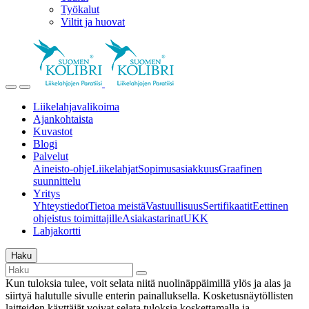
Työkalut
Viltit ja huovat
Liikelahjavalikoima
Ajankohtaista
Kuvastot
Blogi
Palvelut
Aineisto-ohje
Liikelahjat
Sopimusasiakkuus
Graafinen
suunnittelu
Yritys
Yhteystiedot
Tietoa meistä
Vastuullisuus
Sertifikaatit
Eettinen
ohjeistus toimittajille
Asiakastarinat
UKK
Lahjakortti
Haku
Kun tuloksia tulee, voit selata niitä nuolinäppäimillä ylös ja alas ja
siirtyä halutulle sivulle enterin painalluksella. Kosketusnäytöllisten
laitteiden käyttäjät voivat selata tuloksia koskettamalla ja