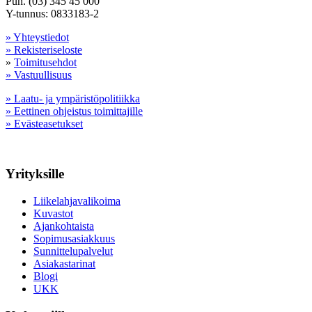
Puh. (03) 345 45 000
Y-tunnus: 0833183-2
» Yhteystiedot
» Rekisteriseloste
»
Toimitusehdot
» Vastuullisuus
» Laatu- ja ympäristöpolitiikka
» Eettinen ohjeistus toimittajille
» Evästeasetukset
Yrityksille
Liikelahjavalikoima
Kuvastot
Ajankohtaista
Sopimusasiakkuus
Sunnittelupalvelut
Asiakastarinat
Blogi
UKK