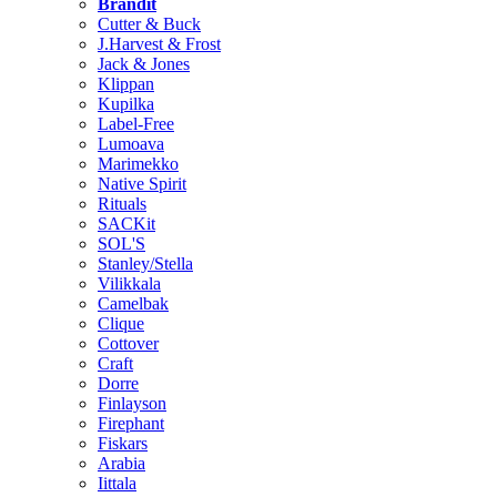
Brändit
Cutter & Buck
J.Harvest & Frost
Jack & Jones
Klippan
Kupilka
Label-Free
Lumoava
Marimekko
Native Spirit
Rituals
SACKit
SOL'S
Stanley/Stella
Vilikkala
Camelbak
Clique
Cottover
Craft
Dorre
Finlayson
Firephant
Fiskars
Arabia
Iittala