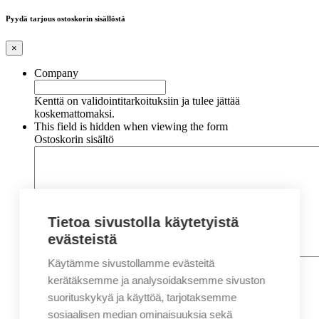
Pyydä tarjous ostoskorin sisällöstä
×
Company
Kenttä on validointitarkoituksiin ja tulee jättää
koskemattomaksi.
This field is hidden when viewing the form
Ostoskorin sisältö
Tietoa sivustolla käytetyistä
evästeistä
Käytämme sivustollamme evästeitä
Nimi
*
Etunimi
kerätäksemme ja analysoidaksemme sivuston
Sukunimi
suorituskykyä ja käyttöä, tarjotaksemme
Yritys
sosiaalisen median ominaisuuksia sekä