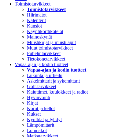
Toimistotarvikkeet
Toimistotarvikkeet
Hiirimatot
Kalenterit
Kansiot
Käyntikorttikotelot
Mainoskynät
Muistikirjat ja muistilaput
Muut toimistotarvikkeet
Puhelintarvikkeet
Tietokonetarvikkeet
Vapaa-ajan ja kodin tuotteet
Vapaa-ajan ja kodin tuotteet
Liikunta ja urheilu
Askelmittarit ja sykemittarit
Golf-tarvikkeet
Kaiuttimet, kuulokkeet ja radiot
Hyvinvointi
Kirjat
Korut ja kellot
Kuksat
Kynttilät ja lyhdyt
Lämpömittarit
Lompakot
Matkatarvikkeet