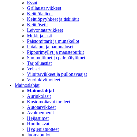
Essut
Grillaustarvikkeet
Keittiölaitteet
Keittiöpyyhkeet ja tiskirätit
Keittiösetit
Leivontatarvikkeet
Mukit ja lasit
Paistomittarit ja munakellot
Patalaput ja pannualuset
Pippurimyllyt ja maustepurkit
Sammuttimet ja palohälyttimet
Tarjoiluastiat
Veitset
Viinitarvikkeet ja pullonavaajat
Vuolukivituotteet
Mainoslahjat
Mainoslahjat
Aurinkolasit
Kustomoitavat tuotteet
Autotarvikkeet
Avaimenperät
Heijastimet
Huulirasvat
Hygieniatuotteet
Juomapullot