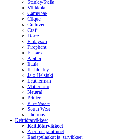
Stanley/Stella
Vilikkala
Camelbak
Clique
Cottover
Craft
Dorre
Finlayson
Firephant
Fiskars
Arabia
Iittala
ID Identity
Jalo Helsinki
Leatherman
Matterhorn
Neutral
Printer
Pure Waste
South West
Thermos
Keittiötarvikkeet
Keittiötarvikkeet
Aterimet ja ottimet
Ensiapulaukut ja -tarvikkeet