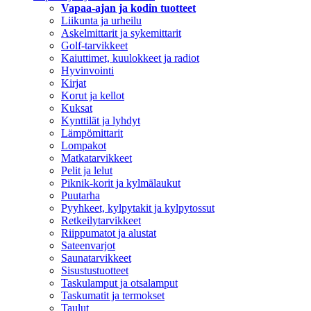
Vapaa-ajan ja kodin tuotteet
Liikunta ja urheilu
Askelmittarit ja sykemittarit
Golf-tarvikkeet
Kaiuttimet, kuulokkeet ja radiot
Hyvinvointi
Kirjat
Korut ja kellot
Kuksat
Kynttilät ja lyhdyt
Lämpömittarit
Lompakot
Matkatarvikkeet
Pelit ja lelut
Piknik-korit ja kylmälaukut
Puutarha
Pyyhkeet, kylpytakit ja kylpytossut
Retkeilytarvikkeet
Riippumatot ja alustat
Sateenvarjot
Saunatarvikkeet
Sisustustuotteet
Taskulamput ja otsalamput
Taskumatit ja termokset
Taulut