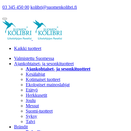
03 345 450 00
kolibri@suomenkolibri.fi
Kaikki tuotteet
Valmistettu Suomessa
Ajankohtaiset- ja sesonkituotteet
Ajankohtaiset- ja sesonkituotteet
Kesälahjat
Kotimaiset tuotteet
Ekologiset mainoslahjat
Etätyö
Herkkusetit
Joulu
Messut
Suomi-tuotteet
Syksy
Talvi
Brändit