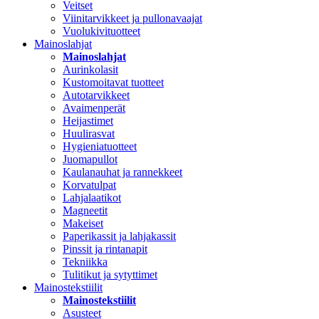
Veitset
Viinitarvikkeet ja pullonavaajat
Vuolukivituotteet
Mainoslahjat
Mainoslahjat
Aurinkolasit
Kustomoitavat tuotteet
Autotarvikkeet
Avaimenperät
Heijastimet
Huulirasvat
Hygieniatuotteet
Juomapullot
Kaulanauhat ja rannekkeet
Korvatulpat
Lahjalaatikot
Magneetit
Makeiset
Paperikassit ja lahjakassit
Pinssit ja rintanapit
Tekniikka
Tulitikut ja sytyttimet
Mainostekstiilit
Mainostekstiilit
Asusteet