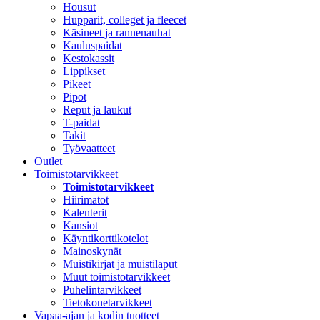
Housut
Hupparit, colleget ja fleecet
Käsineet ja rannenauhat
Kauluspaidat
Kestokassit
Lippikset
Pikeet
Pipot
Reput ja laukut
T-paidat
Takit
Työvaatteet
Outlet
Toimistotarvikkeet
Toimistotarvikkeet
Hiirimatot
Kalenterit
Kansiot
Käyntikorttikotelot
Mainoskynät
Muistikirjat ja muistilaput
Muut toimistotarvikkeet
Puhelintarvikkeet
Tietokonetarvikkeet
Vapaa-ajan ja kodin tuotteet