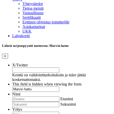
Yhteystiedot
Tietoa meistä
Vastuullisuus
Sertifikaatit
Eettinen ohjeistus toimittajille
Asiakastarinat
UKK
Lahjakortti
Lähetä tarjouspyyntö tuotteesta: Marvin hattu
×
X/Twitter
Kenttä on validointitarkoituksiin ja tulee jättää
koskemattomaksi.
This field is hidden when viewing the form
Nimi
Etunimi
Sukunimi
Yritys