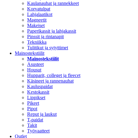
Kaulanauhat ja rannekkeet
Korvatulpat
Lahjalaatikot
Magneetit
Makeiset
Paperikassit ja lahjakassit
Pinssit ja rintanapit
Tekniikka
Tulitikut ja sytyttimet
Mainostekstiilit
Mainostekstiilit
Asusteet
Housut
Hupparit, colleget ja fleecet
Käsineet ja rannenauhat
Kauluspaidat
Kestokassit
Lippikset
Pikeet
Pipot
Reput ja laukut
T-paidat
Takit
Työvaatteet
Outlet