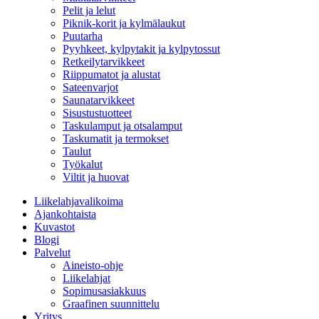
Pelit ja lelut
Piknik-korit ja kylmälaukut
Puutarha
Pyyhkeet, kylpytakit ja kylpytossut
Retkeilytarvikkeet
Riippumatot ja alustat
Sateenvarjot
Saunatarvikkeet
Sisustustuotteet
Taskulamput ja otsalamput
Taskumatit ja termokset
Taulut
Työkalut
Viltit ja huovat
Liikelahjavalikoima
Ajankohtaista
Kuvastot
Blogi
Palvelut
Aineisto-ohje
Liikelahjat
Sopimusasiakkuus
Graafinen suunnittelu
Yritys