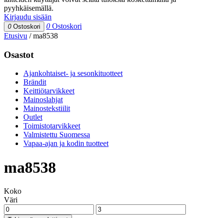
pyyhkäisemällä.
Kirjaudu sisään
0
Ostoskori
0
Ostoskori
Etusivu
/
ma8538
Osastot
Ajankohtaiset- ja sesonkituotteet
Brändit
Keittiötarvikkeet
Mainoslahjat
Mainostekstiilit
Outlet
Toimistotarvikkeet
Valmistettu Suomessa
Vapaa-ajan ja kodin tuotteet
ma8538
Koko
Väri