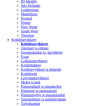
ID Identity
Jalo Helsinki
Leatherman
Matterhorn
Neutral
Printer
Pure Waste
South West
Thermos
Keittiötarvikkeet
Keittiötarvikkeet
Aterimet ja ottimet
Ensiapulaukut ja -tarvikkeet
Essut
Grillaustarvikkeet
Keittiölaitteet
Keittiöpyyhkeet ja tiskirätit
Keittiösetit
Leivontatarvikkeet
Mukit ja lasit
Paistomittarit ja munakellot
Patalaput ja pannualuset
Pippurimyllyt ja maustepurkit
Sammuttimet ja palohälyttimet
Tarjoiluastiat