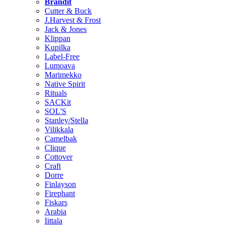
Brändit
Cutter & Buck
J.Harvest & Frost
Jack & Jones
Klippan
Kupilka
Label-Free
Lumoava
Marimekko
Native Spirit
Rituals
SACKit
SOL'S
Stanley/Stella
Vilikkala
Camelbak
Clique
Cottover
Craft
Dorre
Finlayson
Firephant
Fiskars
Arabia
Iittala