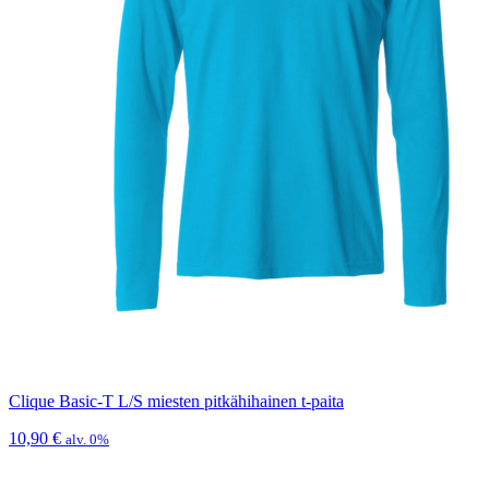
Clique Basic-T L/S miesten pitkähihainen t-paita
10,90
€
alv. 0%