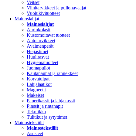
Veitset
Viinitarvikkeet ja pullonavaajat
Vuolukivituotteet
Mainoslahjat
Mainoslahjat
Aurinkolasit
Kustomoitavat tuotteet
Autotarvikkeet
Avaimenperät
Heijastimet
Huulirasvat
Hygieniatuotteet
Juomapullot
Kaulanauhat ja rannekkeet
Korvatulpat
Lahjalaatikot
Magneetit
Makeiset
Paperikassit ja lahjakassit
Pinssit ja rintanapit
Tekniikka
Tulitikut ja sytyttimet
Mainostekstiilit
Mainostekstiilit
Asusteet