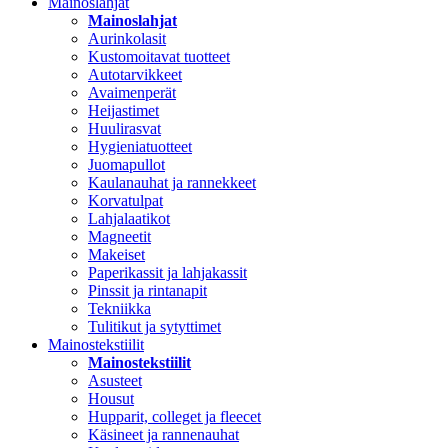
Mainoslahjat
Mainoslahjat
Aurinkolasit
Kustomoitavat tuotteet
Autotarvikkeet
Avaimenperät
Heijastimet
Huulirasvat
Hygieniatuotteet
Juomapullot
Kaulanauhat ja rannekkeet
Korvatulpat
Lahjalaatikot
Magneetit
Makeiset
Paperikassit ja lahjakassit
Pinssit ja rintanapit
Tekniikka
Tulitikut ja sytyttimet
Mainostekstiilit
Mainostekstiilit
Asusteet
Housut
Hupparit, colleget ja fleecet
Käsineet ja rannenauhat