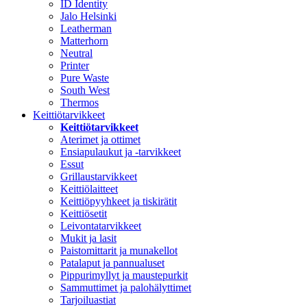
ID Identity
Jalo Helsinki
Leatherman
Matterhorn
Neutral
Printer
Pure Waste
South West
Thermos
Keittiötarvikkeet
Keittiötarvikkeet
Aterimet ja ottimet
Ensiapulaukut ja -tarvikkeet
Essut
Grillaustarvikkeet
Keittiölaitteet
Keittiöpyyhkeet ja tiskirätit
Keittiösetit
Leivontatarvikkeet
Mukit ja lasit
Paistomittarit ja munakellot
Patalaput ja pannualuset
Pippurimyllyt ja maustepurkit
Sammuttimet ja palohälyttimet
Tarjoiluastiat