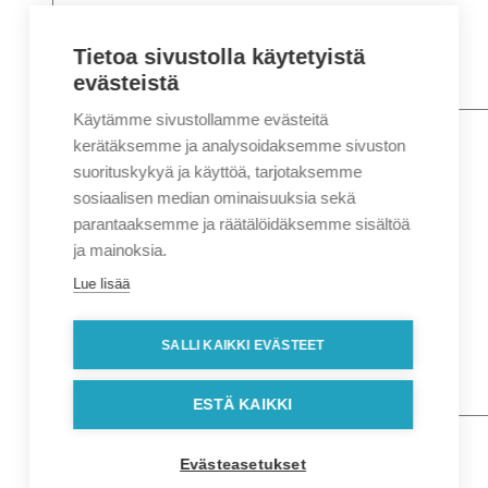
Tietoa sivustolla käytetyistä
evästeistä
Käytämme sivustollamme evästeitä
Nimi
*
Etunimi
kerätäksemme ja analysoidaksemme sivuston
Sukunimi
suorituskykyä ja käyttöä, tarjotaksemme
Yritys
sosiaalisen median ominaisuuksia sekä
parantaaksemme ja räätälöidäksemme sisältöä
Sähköposti
*
ja mainoksia.
Puhelin
*
Lue lisää
Osoitetiedot
Lähiosoite
SALLI KAIKKI EVÄSTEET
Kaupunki
Postinumero
Viesti
ESTÄ KAIKKI
Evästeasetukset