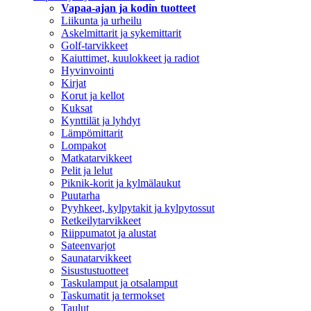
Vapaa-ajan ja kodin tuotteet
Liikunta ja urheilu
Askelmittarit ja sykemittarit
Golf-tarvikkeet
Kaiuttimet, kuulokkeet ja radiot
Hyvinvointi
Kirjat
Korut ja kellot
Kuksat
Kynttilät ja lyhdyt
Lämpömittarit
Lompakot
Matkatarvikkeet
Pelit ja lelut
Piknik-korit ja kylmälaukut
Puutarha
Pyyhkeet, kylpytakit ja kylpytossut
Retkeilytarvikkeet
Riippumatot ja alustat
Sateenvarjot
Saunatarvikkeet
Sisustustuotteet
Taskulamput ja otsalamput
Taskumatit ja termokset
Taulut