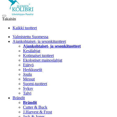
Takaisin
Kaikki tuotteet
Valmistettu Suomessa
Ajankohtaiset- ja sesonkituotteet
Ajankohtaiset- ja sesonkituotteet
Kesälahjat
Kotimaiset tuotteet
Ekologiset mainoslahjat
Etätyö
Herkkusetit
Joulu
Messut
Suomi-tuotteet
Syksy
Talvi
Brändit
Brändit
Cutter & Buck
J.Harvest & Frost
Jack & Jones