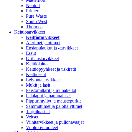
Matterhorn
Neutral
Printer
Pure Waste
South West
Thermos
Keittiötarvikkeet
Keittiötarvikkeet
Aterimet ja ottimet
Ensiapulaukut ja -tarvikkeet
Essut
Grillaustarvikkeet
Keittiölaitteet
Keittiöpyyhkeet ja tiskirätit
Keittiösetit
Leivontatarvikkeet
Mukit ja lasit
Paistomittarit ja munakellot
Patalaput ja pannualuset
Pippurimyllyt ja maustepurkit
Sammuttimet ja palohälyttimet
Tarjoiluastiat
Veitset
Viinitarvikkeet ja pullonavaajat
Vuolukivituotteet