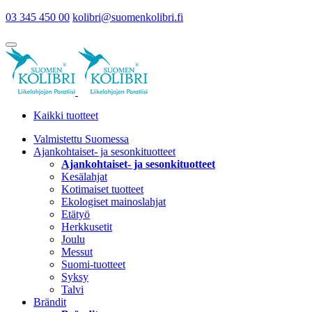
03 345 450 00
kolibri@suomenkolibri.fi
Kaikki tuotteet
Valmistettu Suomessa
Ajankohtaiset- ja sesonkituotteet
Ajankohtaiset- ja sesonkituotteet
Kesälahjat
Kotimaiset tuotteet
Ekologiset mainoslahjat
Etätyö
Herkkusetit
Joulu
Messut
Suomi-tuotteet
Syksy
Talvi
Brändit