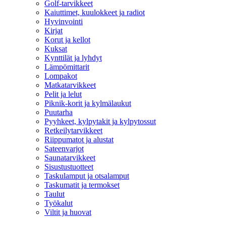
Golf-tarvikkeet
Kaiuttimet, kuulokkeet ja radiot
Hyvinvointi
Kirjat
Korut ja kellot
Kuksat
Kynttilät ja lyhdyt
Lämpömittarit
Lompakot
Matkatarvikkeet
Pelit ja lelut
Piknik-korit ja kylmälaukut
Puutarha
Pyyhkeet, kylpytakit ja kylpytossut
Retkeilytarvikkeet
Riippumatot ja alustat
Sateenvarjot
Saunatarvikkeet
Sisustustuotteet
Taskulamput ja otsalamput
Taskumatit ja termokset
Taulut
Työkalut
Viltit ja huovat