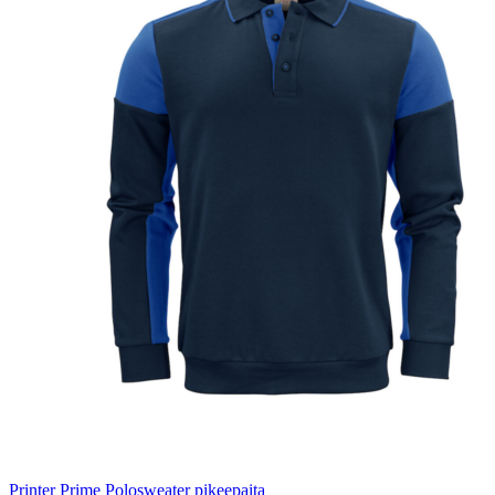
Printer Prime Polosweater pikeepaita