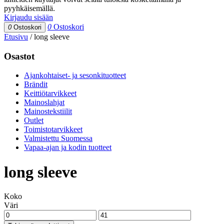
pyyhkäisemällä.
Kirjaudu sisään
0
Ostoskori
0
Ostoskori
Etusivu
/
long sleeve
Osastot
Ajankohtaiset- ja sesonkituotteet
Brändit
Keittiötarvikkeet
Mainoslahjat
Mainostekstiilit
Outlet
Toimistotarvikkeet
Valmistettu Suomessa
Vapaa-ajan ja kodin tuotteet
long sleeve
Koko
Väri