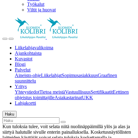
Työkalut
Viltit ja huovat
Liikelahjavalikoima
Ajankohtaista
Kuvastot
Blogi
Palvelut
Aineisto-ohje
Liikelahjat
Sopimusasiakkuus
Graafinen
suunnittelu
Yritys
Yhteystiedot
Tietoa meistä
Vastuullisuus
Sertifikaatit
Eettinen
ohjeistus toimittajille
Asiakastarinat
UKK
Lahjakortti
Haku
Kun tuloksia tulee, voit selata niitä nuolinäppäimillä ylös ja alas ja
siirtyä halutulle sivulle enterin painalluksella. Kosketusnäytöllisten
laitteiden käyttäjät voivat selata tuloksia koskettamalla ja