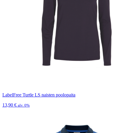
LabelFree Turtle LS naisten poolopaita
13,90
€
alv. 0%