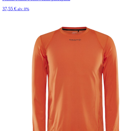
37,55
€
alv. 0%