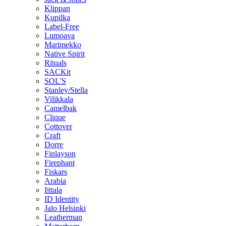
Klippan
Kupilka
Label-Free
Lumoava
Marimekko
Native Spirit
Rituals
SACKit
SOL'S
Stanley/Stella
Vilikkala
Camelbak
Clique
Cottover
Craft
Dorre
Finlayson
Firephant
Fiskars
Arabia
Iittala
ID Identity
Jalo Helsinki
Leatherman