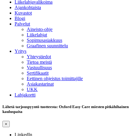
Liikelahjavalikoima
Ajankohtaista
Kuvastot
Blogi
Palvelut
Aineisto-ohje
Liikelahjat
Sopimusasiakkuus
Graafinen suunnittelu
Yritys
Yhteystiedot
Tietoa meistä
Vastuullisuus
Sertifikaatit
Eettinen ohjeistus toimittajille
Asiakastarinat
UKK
Lahjakortti
Lähetä tarjouspyyntö tuotteesta: Oxford Easy Care miesten pitkähihainen
kauluspaita
×
LinkedIn