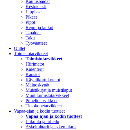
Kauluspaidat
Kestokassit
Lippikset
Pikeet
Pipot
Reput ja laukut
T-paidat
Takit
Työvaatteet
Outlet
Toimistotarvikkeet
Toimistotarvikkeet
Hiirimatot
Kalenterit
Kansiot
Käyntikorttikotelot
Mainoskynät
Muistikirjat ja muistilaput
Muut toimistotarvikkeet
Puhelintarvikkeet
Tietokonetarvikkeet
Vapaa-ajan ja kodin tuotteet
Vapaa-ajan ja kodin tuotteet
Liikunta ja urheilu
Askelmittarit ja sykemittarit