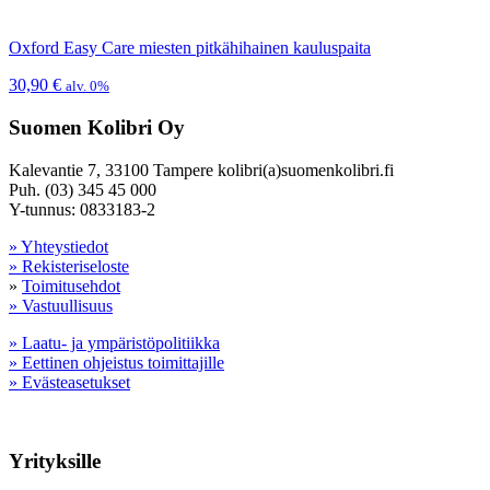
Oxford Easy Care miesten pitkähihainen kauluspaita
30,90
€
alv. 0%
Suomen Kolibri Oy
Kalevantie 7, 33100 Tampere kolibri(a)suomenkolibri.fi
Puh. (03) 345 45 000
Y-tunnus: 0833183-2
» Yhteystiedot
» Rekisteriseloste
»
Toimitusehdot
» Vastuullisuus
» Laatu- ja ympäristöpolitiikka
» Eettinen ohjeistus toimittajille
» Evästeasetukset
Yrityksille