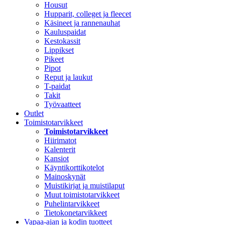
Housut
Hupparit, colleget ja fleecet
Käsineet ja rannenauhat
Kauluspaidat
Kestokassit
Lippikset
Pikeet
Pipot
Reput ja laukut
T-paidat
Takit
Työvaatteet
Outlet
Toimistotarvikkeet
Toimistotarvikkeet
Hiirimatot
Kalenterit
Kansiot
Käyntikorttikotelot
Mainoskynät
Muistikirjat ja muistilaput
Muut toimistotarvikkeet
Puhelintarvikkeet
Tietokonetarvikkeet
Vapaa-ajan ja kodin tuotteet