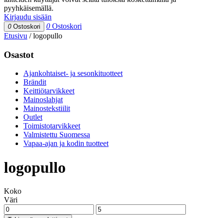
pyyhkäisemällä.
Kirjaudu sisään
0
Ostoskori
0
Ostoskori
Etusivu
/
logopullo
Osastot
Ajankohtaiset- ja sesonkituotteet
Brändit
Keittiötarvikkeet
Mainoslahjat
Mainostekstiilit
Outlet
Toimistotarvikkeet
Valmistettu Suomessa
Vapaa-ajan ja kodin tuotteet
logopullo
Koko
Väri