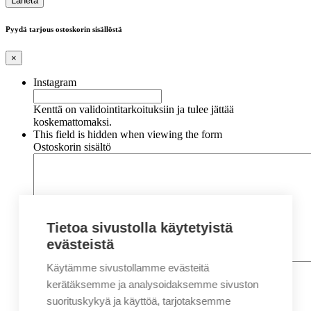
Pyydä tarjous ostoskorin sisällöstä
×
Instagram
Kenttä on validointitarkoituksiin ja tulee jättää
koskemattomaksi.
This field is hidden when viewing the form
Ostoskorin sisältö
Tietoa sivustolla käytetyistä
evästeistä
Käytämme sivustollamme evästeitä
Nimi
*
Etunimi
kerätäksemme ja analysoidaksemme sivuston
Sukunimi
suorituskykyä ja käyttöä, tarjotaksemme