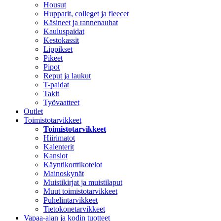
Housut
Hupparit, colleget ja fleecet
Käsineet ja rannenauhat
Kauluspaidat
Kestokassit
Lippikset
Pikeet
Pipot
Reput ja laukut
T-paidat
Takit
Työvaatteet
Outlet
Toimistotarvikkeet
Toimistotarvikkeet
Hiirimatot
Kalenterit
Kansiot
Käyntikorttikotelot
Mainoskynät
Muistikirjat ja muistilaput
Muut toimistotarvikkeet
Puhelintarvikkeet
Tietokonetarvikkeet
Vapaa-ajan ja kodin tuotteet