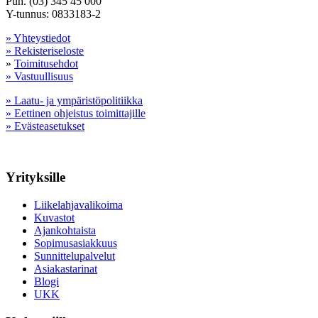
Puh. (03) 345 45 000
Y-tunnus: 0833183-2
» Yhteystiedot
» Rekisteriseloste
»
Toimitusehdot
» Vastuullisuus
» Laatu- ja ympäristöpolitiikka
» Eettinen ohjeistus toimittajille
» Evästeasetukset
Yrityksille
Liikelahjavalikoima
Kuvastot
Ajankohtaista
Sopimusasiakkuus
Sunnittelupalvelut
Asiakastarinat
Blogi
UKK