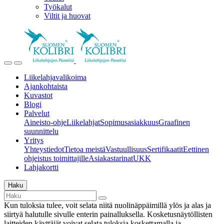
Työkalut
Viltit ja huovat
Liikelahjavalikoima
Ajankohtaista
Kuvastot
Blogi
Palvelut
Aineisto-ohje
Liikelahjat
Sopimusasiakkuus
Graafinen
suunnittelu
Yritys
Yhteystiedot
Tietoa meistä
Vastuullisuus
Sertifikaatit
Eettinen
ohjeistus toimittajille
Asiakastarinat
UKK
Lahjakortti
Haku
Kun tuloksia tulee, voit selata niitä nuolinäppäimillä ylös ja alas ja
siirtyä halutulle sivulle enterin painalluksella. Kosketusnäytöllisten
laitteiden käyttäjät voivat selata tuloksia koskettamalla ja