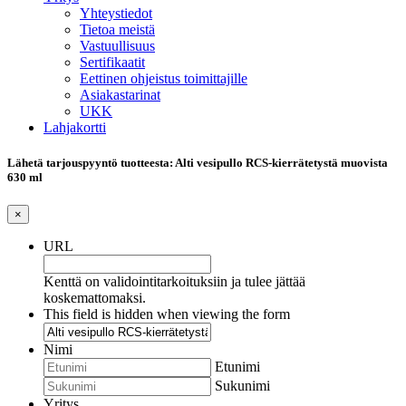
Yhteystiedot
Tietoa meistä
Vastuullisuus
Sertifikaatit
Eettinen ohjeistus toimittajille
Asiakastarinat
UKK
Lahjakortti
Lähetä tarjouspyyntö tuotteesta: Alti vesipullo RCS-kierrätetystä muovista
630 ml
×
URL
Kenttä on validointitarkoituksiin ja tulee jättää
koskemattomaksi.
This field is hidden when viewing the form
Nimi
Etunimi
Sukunimi
Yritys