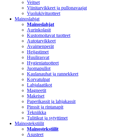
Veitset
Viinitarvikkeet ja pullonavaajat
Vuolukivituotteet
Mainoslahjat
Mainoslahjat
Aurinkolasit
Kustomoitavat tuotteet
Autotarvikkeet
Avaimenperät
Heijastimet
Huulirasvat
Hygieniatuotteet
Juomapullot
Kaulanauhat ja rannekkeet
Korvatulpat
Lahjalaatikot
Magneetit
Makeiset
Paperikassit ja lahjakassit
Pinssit ja rintanapit
Tekniikka
Tulitikut ja sytyttimet
Mainostekstiilit
Mainostekstiilit
Asusteet