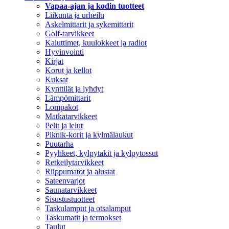
Vapaa-ajan ja kodin tuotteet
Liikunta ja urheilu
Askelmittarit ja sykemittarit
Golf-tarvikkeet
Kaiuttimet, kuulokkeet ja radiot
Hyvinvointi
Kirjat
Korut ja kellot
Kuksat
Kynttilät ja lyhdyt
Lämpömittarit
Lompakot
Matkatarvikkeet
Pelit ja lelut
Piknik-korit ja kylmälaukut
Puutarha
Pyyhkeet, kylpytakit ja kylpytossut
Retkeilytarvikkeet
Riippumatot ja alustat
Sateenvarjot
Saunatarvikkeet
Sisustustuotteet
Taskulamput ja otsalamput
Taskumatit ja termokset
Taulut