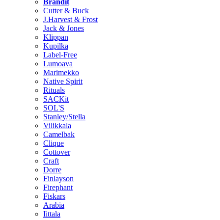
Brändit
Cutter & Buck
J.Harvest & Frost
Jack & Jones
Klippan
Kupilka
Label-Free
Lumoava
Marimekko
Native Spirit
Rituals
SACKit
SOL'S
Stanley/Stella
Vilikkala
Camelbak
Clique
Cottover
Craft
Dorre
Finlayson
Firephant
Fiskars
Arabia
Iittala