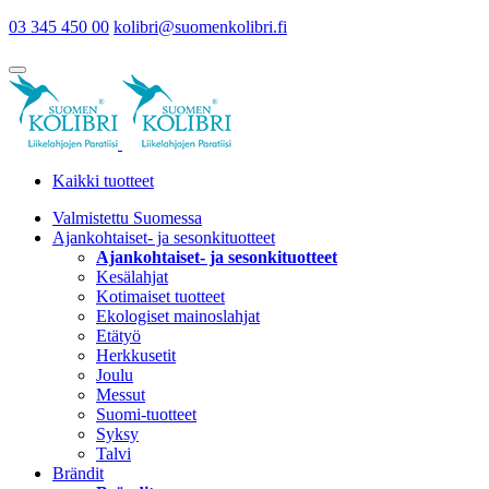
03 345 450 00
kolibri@suomenkolibri.fi
Kaikki tuotteet
Valmistettu Suomessa
Ajankohtaiset- ja sesonkituotteet
Ajankohtaiset- ja sesonkituotteet
Kesälahjat
Kotimaiset tuotteet
Ekologiset mainoslahjat
Etätyö
Herkkusetit
Joulu
Messut
Suomi-tuotteet
Syksy
Talvi
Brändit