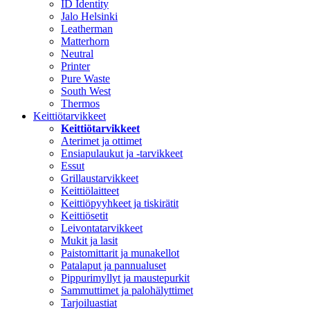
ID Identity
Jalo Helsinki
Leatherman
Matterhorn
Neutral
Printer
Pure Waste
South West
Thermos
Keittiötarvikkeet
Keittiötarvikkeet
Aterimet ja ottimet
Ensiapulaukut ja -tarvikkeet
Essut
Grillaustarvikkeet
Keittiölaitteet
Keittiöpyyhkeet ja tiskirätit
Keittiösetit
Leivontatarvikkeet
Mukit ja lasit
Paistomittarit ja munakellot
Patalaput ja pannualuset
Pippurimyllyt ja maustepurkit
Sammuttimet ja palohälyttimet
Tarjoiluastiat