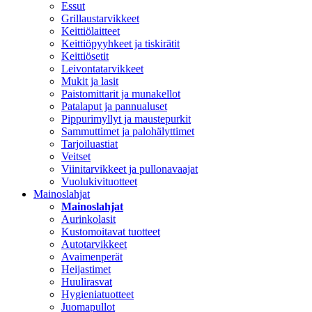
Essut
Grillaustarvikkeet
Keittiölaitteet
Keittiöpyyhkeet ja tiskirätit
Keittiösetit
Leivontatarvikkeet
Mukit ja lasit
Paistomittarit ja munakellot
Patalaput ja pannualuset
Pippurimyllyt ja maustepurkit
Sammuttimet ja palohälyttimet
Tarjoiluastiat
Veitset
Viinitarvikkeet ja pullonavaajat
Vuolukivituotteet
Mainoslahjat
Mainoslahjat
Aurinkolasit
Kustomoitavat tuotteet
Autotarvikkeet
Avaimenperät
Heijastimet
Huulirasvat
Hygieniatuotteet
Juomapullot