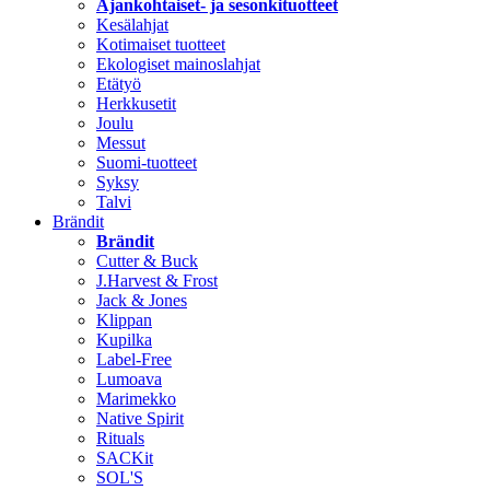
Ajankohtaiset- ja sesonkituotteet
Kesälahjat
Kotimaiset tuotteet
Ekologiset mainoslahjat
Etätyö
Herkkusetit
Joulu
Messut
Suomi-tuotteet
Syksy
Talvi
Brändit
Brändit
Cutter & Buck
J.Harvest & Frost
Jack & Jones
Klippan
Kupilka
Label-Free
Lumoava
Marimekko
Native Spirit
Rituals
SACKit
SOL'S