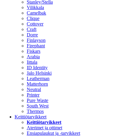
Stanley/Stella
Vilikkala
Camelbak
Clique
Cottover
Craft
Dorre
Finlayson
Firephant
Fiskars
Arabia
Iittala
ID Identity
Jalo Helsinki
Leatherman
Matterhorn
Neutral
Printer
Pure Waste
South West
Thermos
Keittiötarvikkeet
Keittiötarvikkeet
Aterimet ja ottimet
Ensiapulaukut ja -tarvikkeet