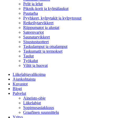
Pelit ja lelut
Piknik-korit ja kylmälaukut
Puutarha
Pyyhkeet, kylpytakit ja kylpytossut
Retkeilytarvikkeet
Riippumatot ja alustat
Sateenvarjot
Saunatarvikkeet
Sisustustuotteet
Taskulamput ja otsalamput
Taskumatit ja termokset
Taulut
Työkalut
Viltit ja huovat
Liikelahjavalikoima
Ajankohtaista
Kuvastot
Blogi
Palvelut
Aineisto-ohje
Liikelahjat
Sopimusasiakkuus
Graafinen suunnittelu
Yritys