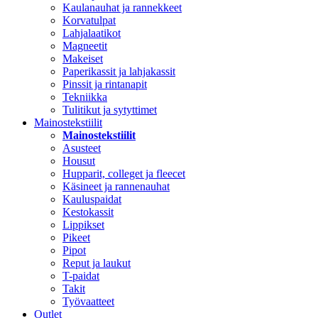
Kaulanauhat ja rannekkeet
Korvatulpat
Lahjalaatikot
Magneetit
Makeiset
Paperikassit ja lahjakassit
Pinssit ja rintanapit
Tekniikka
Tulitikut ja sytyttimet
Mainostekstiilit
Mainostekstiilit
Asusteet
Housut
Hupparit, colleget ja fleecet
Käsineet ja rannenauhat
Kauluspaidat
Kestokassit
Lippikset
Pikeet
Pipot
Reput ja laukut
T-paidat
Takit
Työvaatteet
Outlet