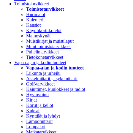
Toimistotarvikkeet
Toimistotarvikkeet
Hiirimatot
Kalenterit
Kansiot
Käyntikorttikotelot
Mainoskynät
Muistikirjat ja muistilaput
Muut toimistotarvikkeet
Puhelintarvikkeet
Tietokonetarvikkeet
Vapaa-ajan ja kodin tuotteet
Vapaa-ajan ja kodin tuotteet
Liikunta ja urheilu
Askelmittarit ja sykemittarit
Golf-tarvikkeet
Kaiuttimet, kuulokkeet ja radiot
Hyvinvointi
Kirjat
Korut ja kellot
Kuksat
Kynttilät ja lyhdyt
Lämpömittarit
Lompakot
Matkatarvikkeet