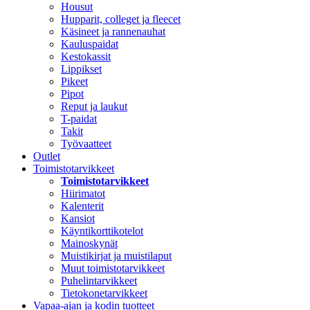
Housut
Hupparit, colleget ja fleecet
Käsineet ja rannenauhat
Kauluspaidat
Kestokassit
Lippikset
Pikeet
Pipot
Reput ja laukut
T-paidat
Takit
Työvaatteet
Outlet
Toimistotarvikkeet
Toimistotarvikkeet
Hiirimatot
Kalenterit
Kansiot
Käyntikorttikotelot
Mainoskynät
Muistikirjat ja muistilaput
Muut toimistotarvikkeet
Puhelintarvikkeet
Tietokonetarvikkeet
Vapaa-ajan ja kodin tuotteet