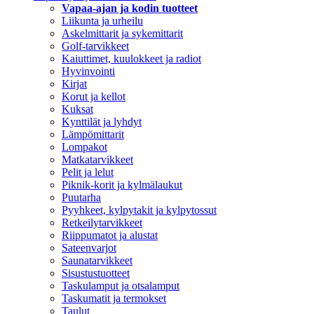
Vapaa-ajan ja kodin tuotteet
Liikunta ja urheilu
Askelmittarit ja sykemittarit
Golf-tarvikkeet
Kaiuttimet, kuulokkeet ja radiot
Hyvinvointi
Kirjat
Korut ja kellot
Kuksat
Kynttilät ja lyhdyt
Lämpömittarit
Lompakot
Matkatarvikkeet
Pelit ja lelut
Piknik-korit ja kylmälaukut
Puutarha
Pyyhkeet, kylpytakit ja kylpytossut
Retkeilytarvikkeet
Riippumatot ja alustat
Sateenvarjot
Saunatarvikkeet
Sisustustuotteet
Taskulamput ja otsalamput
Taskumatit ja termokset
Taulut