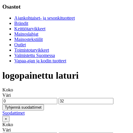
Osastot
Ajankohtaiset- ja sesonkituotteet
Brändit
Keittiötarvikkeet
Mainoslahjat
Mainostekstiilit
Outlet
Toimistotarvikkeet
Valmistettu Suomessa
Vapaa-ajan ja kodin tuotteet
logopainettu laturi
Koko
Väri
Tyhjennä suodattimet
Suodattimet
×
Koko
Väri