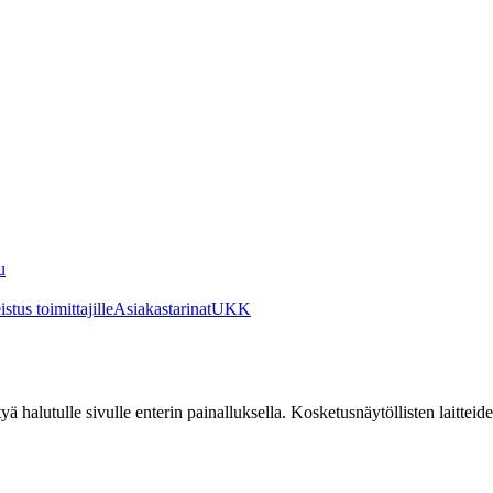
u
stus toimittajille
Asiakastarinat
UKK
irtyä halutulle sivulle enterin painalluksella. Kosketusnäytöllisten laittei