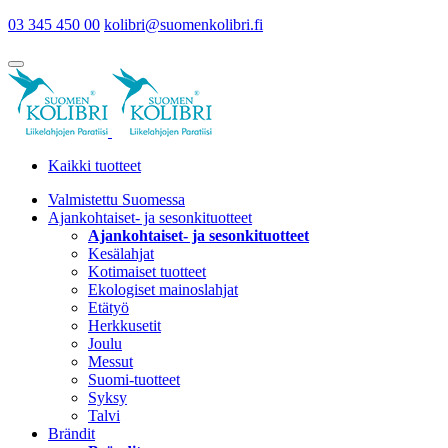
03 345 450 00
kolibri@suomenkolibri.fi
Kaikki tuotteet
Valmistettu Suomessa
Ajankohtaiset- ja sesonkituotteet
Ajankohtaiset- ja sesonkituotteet
Kesälahjat
Kotimaiset tuotteet
Ekologiset mainoslahjat
Etätyö
Herkkusetit
Joulu
Messut
Suomi-tuotteet
Syksy
Talvi
Brändit