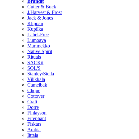
Brändit
Cutter & Buck
J.Harvest & Frost
Jack & Jones
Klippan
Kupilka
Label-Free
Lumoava
Marimekko
Native Spirit
Rituals
SACKit
SOL'S
Stanley/Stella
Vilikkala
Camelbak
Clique
Cottover
Craft
Dorre
Finlayson
Firephant
Fiskars
Arabia
Iittala