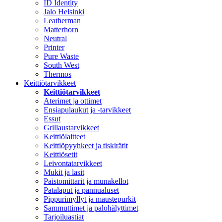
ID Identity
Jalo Helsinki
Leatherman
Matterhorn
Neutral
Printer
Pure Waste
South West
Thermos
Keittiötarvikkeet
Keittiötarvikkeet
Aterimet ja ottimet
Ensiapulaukut ja -tarvikkeet
Essut
Grillaustarvikkeet
Keittiölaitteet
Keittiöpyyhkeet ja tiskirätit
Keittiösetit
Leivontatarvikkeet
Mukit ja lasit
Paistomittarit ja munakellot
Patalaput ja pannualuset
Pippurimyllyt ja maustepurkit
Sammuttimet ja palohälyttimet
Tarjoiluastiat