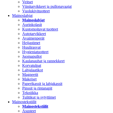
Veitset
Viinitarvikkeet ja pullonavaajat
Vuolukivituotteet
Mainoslahjat
Mainoslahjat
Aurinkolasit
Kustomoitavat tuotteet
Autotarvikkeet
Avaimenperät
Heijastimet
Huulirasvat
Hygieniatuotteet
Juomapullot
Kaulanauhat ja rannekkeet
Korvatulpat
Lahjalaatikot
Magneetit
Makeiset
Paperikassit ja lahjakassit
Pinssit ja rintanapit
Tekniikka
Tulitikut ja sytyttimet
Mainostekstiilit
Mainostekstiilit
Asusteet