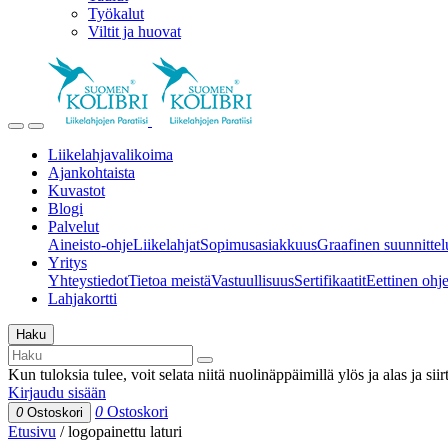
Työkalut
Viltit ja huovat
Liikelahjavalikoima
Ajankohtaista
Kuvastot
Blogi
Palvelut
Aineisto-ohje
Liikelahjat
Sopimusasiakkuus
Graafinen suunnittel
Yritys
Yhteystiedot
Tietoa meistä
Vastuullisuus
Sertifikaatit
Eettinen ohjei
Lahjakortti
Haku
Kun tuloksia tulee, voit selata niitä nuolinäppäimillä ylös ja alas ja si
Kirjaudu sisään
0
Ostoskori
0
Ostoskori
Etusivu
/
logopainettu laturi