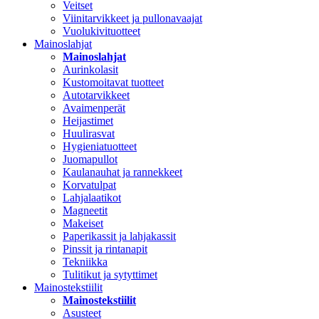
Veitset
Viinitarvikkeet ja pullonavaajat
Vuolukivituotteet
Mainoslahjat
Mainoslahjat
Aurinkolasit
Kustomoitavat tuotteet
Autotarvikkeet
Avaimenperät
Heijastimet
Huulirasvat
Hygieniatuotteet
Juomapullot
Kaulanauhat ja rannekkeet
Korvatulpat
Lahjalaatikot
Magneetit
Makeiset
Paperikassit ja lahjakassit
Pinssit ja rintanapit
Tekniikka
Tulitikut ja sytyttimet
Mainostekstiilit
Mainostekstiilit
Asusteet