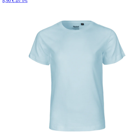
8,90
€
alv. 0%