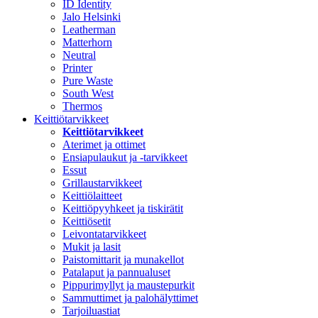
ID Identity
Jalo Helsinki
Leatherman
Matterhorn
Neutral
Printer
Pure Waste
South West
Thermos
Keittiötarvikkeet
Keittiötarvikkeet
Aterimet ja ottimet
Ensiapulaukut ja -tarvikkeet
Essut
Grillaustarvikkeet
Keittiölaitteet
Keittiöpyyhkeet ja tiskirätit
Keittiösetit
Leivontatarvikkeet
Mukit ja lasit
Paistomittarit ja munakellot
Patalaput ja pannualuset
Pippurimyllyt ja maustepurkit
Sammuttimet ja palohälyttimet
Tarjoiluastiat