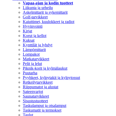
Vapaa-ajan ja kodin tuotteet
Liikunta ja urheilu
Askelmittarit ja sykemittarit
Golf-tarvikkeet
Kaiuttimet, kuulokkeet ja radiot
Hyvinvointi
Kirjat
Korut ja kellot
Kuksat
Kynttilät ja lyhdyt
Lämpömittarit
Lompakot
Matkatarvikkeet
Pelit ja lelut
Piknik-korit ja kylmälaukut
Puutarha
Pyyhkeet, kylpytakit ja kylpytossut
Retkeilytarvikkeet
Riippumatot ja alustat
Sateenvarjot
Saunatarvikkeet
Sisustustuotteet
Taskulamput ja otsalamput
Taskumatit ja termokset
Taulut