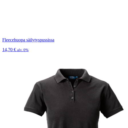
Fleecehuopa säilytyspussissa
14,70
€
alv. 0%