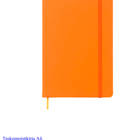
Taskumuistikirja A6