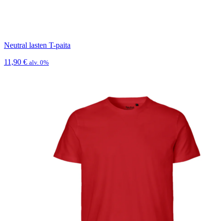
Neutral lasten T-paita
11,90
€
alv. 0%