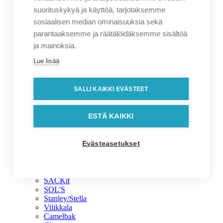
Ekologiset mainoslahjat
suorituskykyä ja käyttöä, tarjotaksemme
Etätyö
Herkkusetit
sosiaalisen median ominaisuuksia sekä
Joulu
parantaaksemme ja räätälöidäksemme sisältöä
Messut
ja mainoksia.
Suomi-tuotteet
Syksy
Lue lisää
Talvi
Brändit
Brändit
SALLI KAIKKI EVÄSTEET
Cutter & Buck
J.Harvest & Frost
Jack & Jones
ESTÄ KAIKKI
Klippan
Kupilka
Label-Free
Evästeasetukset
Lumoava
Marimekko
Native Spirit
Rituals
SACKit
SOL'S
Stanley/Stella
Vilikkala
Camelbak