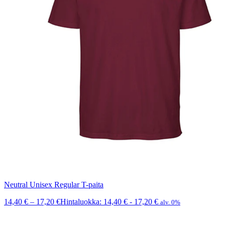
Neutral Unisex Regular T-paita
14,40
€
–
17,20
€
Hintaluokka: 14,40 € - 17,20 €
alv. 0%