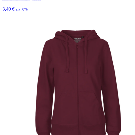
3,40
€
alv. 0%