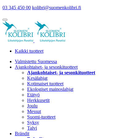
03 345 450 00
kolibri@suomenkolibri.fi
Kaikki tuotteet
Valmistettu Suomessa
Ajankohtaiset- ja sesonkituotteet
Ajankohtaiset- ja sesonkituotteet
Kesälahjat
Kotimaiset tuotteet
Ekologiset mainoslahjat
Etätyö
Herkkusetit
Joulu
Messut
Suomi-tuotteet
Syksy
Talvi
Brändit