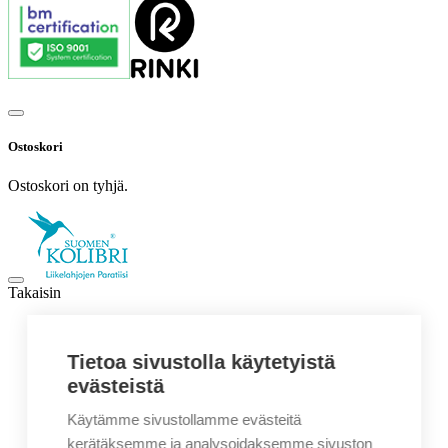
Ostoskori
Ostoskori on tyhjä.
Takaisin
Kaikki tuotteet
Tietoa sivustolla käytetyistä
Valmistettu Suomessa
Ajankohtaiset- ja sesonkituotteet
evästeistä
Ajankohtaiset- ja sesonkituotteet
Kesälahjat
Käytämme sivustollamme evästeitä
Kotimaiset tuotteet
kerätäksemme ja analysoidaksemme sivuston