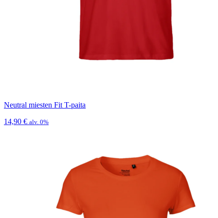
Neutral miesten Fit T-paita
14,90
€
alv. 0%