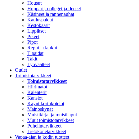
Housut
Hupparit, colleget ja fleecet
Käsineet ja rannenauhat
Kauluspaidat
Kestokassit
Lippikset
Pikeet
Pipot
Reput ja laukut
T-paidat
Takit
Työvaatteet
Outlet
Toimistotarvikkeet
Toimistotarvikkeet
Hiirimatot
Kalenterit
Kansiot
Käyntikorttikotelot
Mainoskynät
Muistikirjat ja muistilaput
Muut toimistotarvikkeet
Puhelintarvikkeet
Tietokonetarvikkeet
Vapaa-ajan ja kodin tuotteet