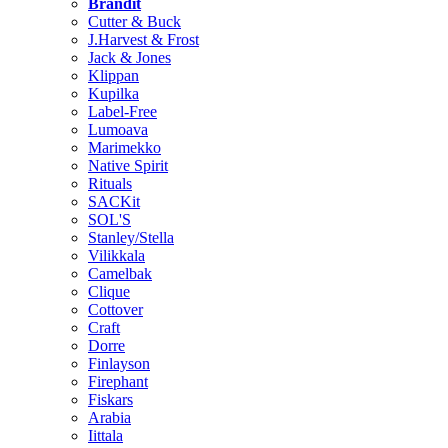
Brändit
Cutter & Buck
J.Harvest & Frost
Jack & Jones
Klippan
Kupilka
Label-Free
Lumoava
Marimekko
Native Spirit
Rituals
SACKit
SOL'S
Stanley/Stella
Vilikkala
Camelbak
Clique
Cottover
Craft
Dorre
Finlayson
Firephant
Fiskars
Arabia
Iittala