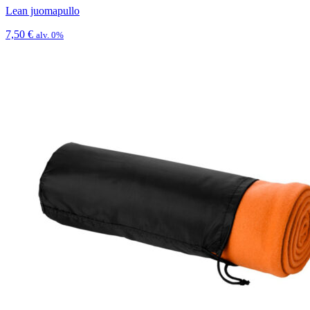
Lean juomapullo
7,50
€
alv. 0%