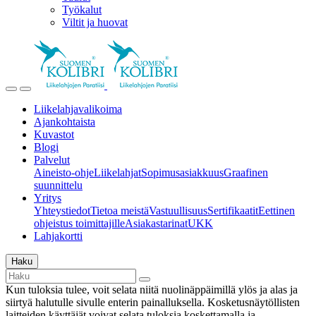
Työkalut
Viltit ja huovat
Liikelahjavalikoima
Ajankohtaista
Kuvastot
Blogi
Palvelut
Aineisto-ohje
Liikelahjat
Sopimusasiakkuus
Graafinen
suunnittelu
Yritys
Yhteystiedot
Tietoa meistä
Vastuullisuus
Sertifikaatit
Eettinen
ohjeistus toimittajille
Asiakastarinat
UKK
Lahjakortti
Haku
Kun tuloksia tulee, voit selata niitä nuolinäppäimillä ylös ja alas ja
siirtyä halutulle sivulle enterin painalluksella. Kosketusnäytöllisten
laitteiden käyttäjät voivat selata tuloksia koskettamalla ja