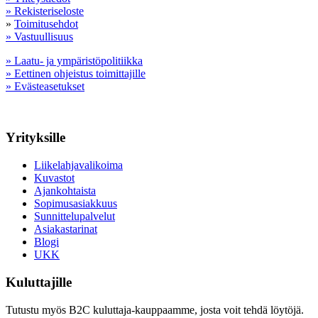
» Rekisteriseloste
»
Toimitusehdot
» Vastuullisuus
» Laatu- ja ympäristöpolitiikka
» Eettinen ohjeistus toimittajille
» Evästeasetukset
Yrityksille
Liikelahjavalikoima
Kuvastot
Ajankohtaista
Sopimusasiakkuus
Sunnittelupalvelut
Asiakastarinat
Blogi
UKK
Kuluttajille
Tutustu myös B2C kuluttaja-kauppaamme, josta voit tehdä löytöjä.