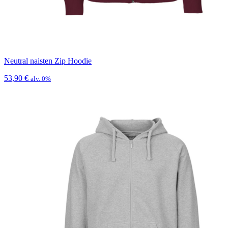
Neutral naisten Zip Hoodie
53,90
€
alv. 0%