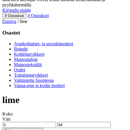
pyyhkäisemällä.
Kirjaudu sisään
0
Ostoskori
0
Ostoskori
Etusivu
/
lime
Osastot
Ajankohtaiset- ja sesonkituotteet
Brändit
Keittiötarvikkeet
Mainoslahjat
Mainostekstiilit
Outlet
Toimistotarvikkeet
Valmistettu Suomessa
Vapaa-ajan ja kodin tuotteet
lime
Koko
Väri