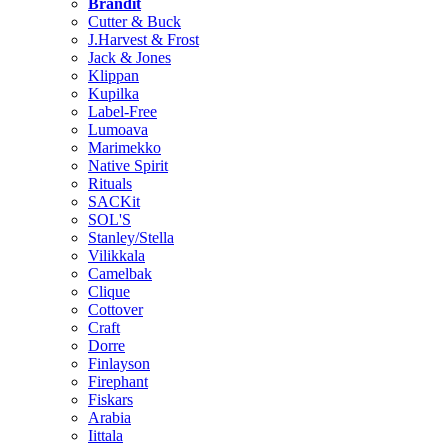
Brändit
Cutter & Buck
J.Harvest & Frost
Jack & Jones
Klippan
Kupilka
Label-Free
Lumoava
Marimekko
Native Spirit
Rituals
SACKit
SOL'S
Stanley/Stella
Vilikkala
Camelbak
Clique
Cottover
Craft
Dorre
Finlayson
Firephant
Fiskars
Arabia
Iittala