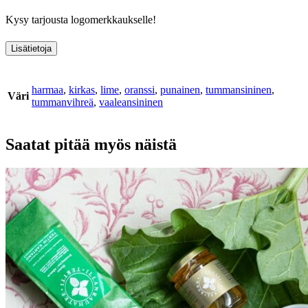
Kysy tarjousta logomerkkaukselle!
Lisätietoja
harmaa
,
kirkas
,
lime
,
oranssi
,
punainen
,
tummansininen
,
Väri
tummanvihreä
,
vaaleansininen
Saatat pitää myös näistä