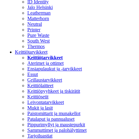
ID Identity
Jalo Helsinki
Leatherman
Matterhorn
Neutral
Printer
Pure Waste
South West
Thermos
Keittiötarvikkeet
Keittiötarvikkeet
Aterimet ja ottimet
Ensiapulaukut ja -tarvikkeet
Essut
Grillaustarvikkeet
Keittiölaitteet
Keittiöpyyhkeet ja tiskirätit
Keittiösetit
Leivontatarvikkeet
Mukit ja lasit
Paistomittarit ja munakellot
Patalaput ja pannualuset
Pippurimyllyt ja maustepurkit
Sammuttimet ja palohälyttimet
Tarjoiluastiat