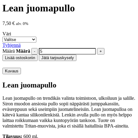
Lean juomapullo
7,50
€
alv. 0%
Väri
Tyhjennä
Määrä
Määrä
Lisää ostoskoriin
Jätä tarjouskysely
Kuvaus
Lean juomapullo
Lean juomapullo on trendikäs valinta toimistoon, ulkoiluun ja salille.
Siron muodon ansiosta pullo sopii näppärästi jumppakassiin,
eväsreppuun sekä useimpiin juomatelineisiin. Lean juomapulloa on
kätevä kantaa silikonilenkistä. Lenkin avulla pullo on myös helppo
laittaa roikkumaan vaikka kuntopyörän tankoon. Tuote on
valmistettu Tritan-muovista, joka ei sisällä haitallisia BPA-aineita.
Tilavuus:
600 ml.