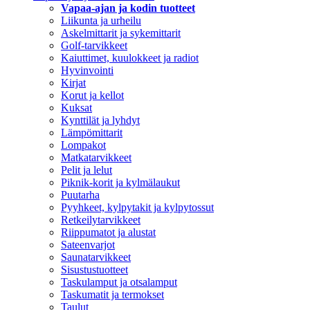
Vapaa-ajan ja kodin tuotteet
Liikunta ja urheilu
Askelmittarit ja sykemittarit
Golf-tarvikkeet
Kaiuttimet, kuulokkeet ja radiot
Hyvinvointi
Kirjat
Korut ja kellot
Kuksat
Kynttilät ja lyhdyt
Lämpömittarit
Lompakot
Matkatarvikkeet
Pelit ja lelut
Piknik-korit ja kylmälaukut
Puutarha
Pyyhkeet, kylpytakit ja kylpytossut
Retkeilytarvikkeet
Riippumatot ja alustat
Sateenvarjot
Saunatarvikkeet
Sisustustuotteet
Taskulamput ja otsalamput
Taskumatit ja termokset
Taulut