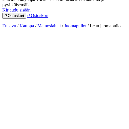
pyyhkäisemällä.
Kirjaudu sisään
0
Ostoskori
0
Ostoskori
Etusivu
/
Kauppa
/
Mainoslahjat
/
Juomapullot
/
Lean juomapullo