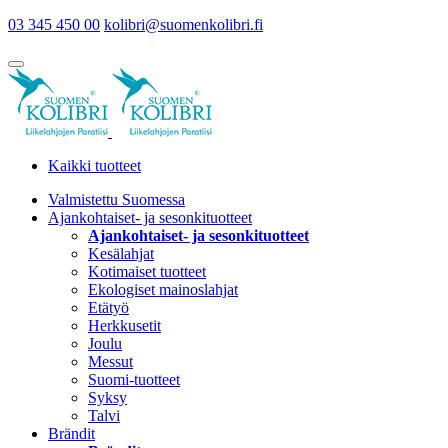
03 345 450 00
kolibri@suomenkolibri.fi
Kaikki tuotteet
Valmistettu Suomessa
Ajankohtaiset- ja sesonkituotteet
Ajankohtaiset- ja sesonkituotteet
Kesälahjat
Kotimaiset tuotteet
Ekologiset mainoslahjat
Etätyö
Herkkusetit
Joulu
Messut
Suomi-tuotteet
Syksy
Talvi
Brändit