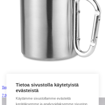
Tietoa sivustolla käytetyistä
Teräksinen kahvimuki kiinnityskoukulla
evästeistä
7,90
€
alv. 0%
Käytämme sivustollamme evästeitä
kerätäksemme ja analysoidaksemme sivuston