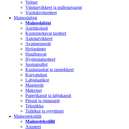
Veitset
Viinitarvikkeet ja pullonavaajat
Vuolukivituotteet
Mainoslahjat
Mainoslahjat
Aurinkolasit
Kustomoitavat tuotteet
Autotarvikkeet
Avaimenperät
Heijastimet
Huulirasvat
Hygieniatuotteet
Juomapullot
Kaulanauhat ja rannekkeet
Korvatulpat
Lahjalaatikot
Magneetit
Makeiset
Paperikassit ja lahjakassit
Pinssit ja rintanapit
Tekniikka
Tulitikut ja sytyttimet
Mainostekstiilit
Mainostekstiilit
Asusteet