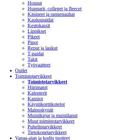
Housut
Hupparit, colleget ja fleecet
Käsineet ja rannenauhat
Kauluspaidat
Kestokassit
Lippikset
Pikeet
Pipot
Reput ja laukut
T-paidat
Takit
Työvaatteet
Outlet
Toimistotarvikkeet
Toimistotarvikkeet
Hiirimatot
Kalenterit
Kansiot
Käyntikorttikotelot
Mainoskynät
Muistikirjat ja muistilaput
Muut toimistotarvikkeet
Puhelintarvikkeet
Tietokonetarvikkeet
Vapaa-ajan ja kodin tuotteet