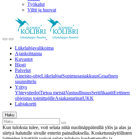
Työkalut
Viltit ja huovat
Liikelahjavalikoima
Ajankohtaista
Kuvastot
Blogi
Palvelut
Aineisto-ohje
Liikelahjat
Sopimusasiakkuus
Graafinen
suunnittelu
Yritys
Yhteystiedot
Tietoa meistä
Vastuullisuus
Sertifikaatit
Eettinen
ohjeistus toimittajille
Asiakastarinat
UKK
Lahjakortti
Haku
Kun tuloksia tulee, voit selata niitä nuolinäppäimillä ylös ja alas ja
siirtyä halutulle sivulle enterin painalluksella. Kosketusnäytöllisten
laitteiden käyttäjät voivat selata tuloksia koskettamalla ja