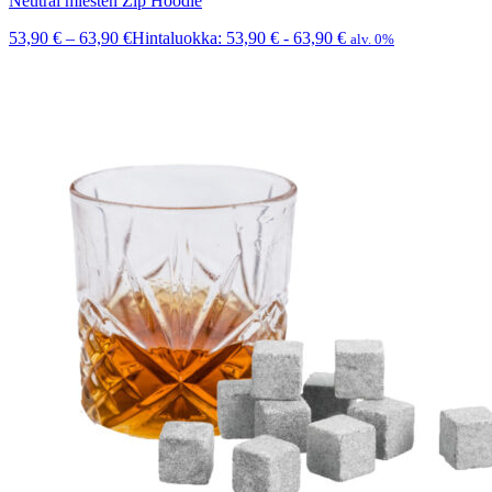
Neutral miesten Zip Hoodie
53,90
€
–
63,90
€
Hintaluokka: 53,90 € - 63,90 €
alv. 0%