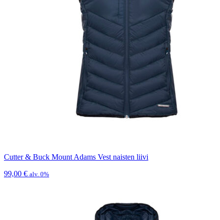
Cutter & Buck Mount Adams Vest naisten liivi
99,00
€
alv. 0%