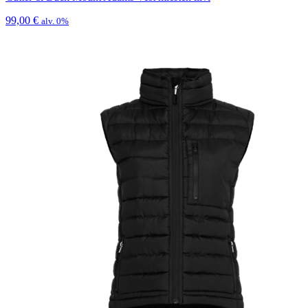
99,00
€
alv. 0%