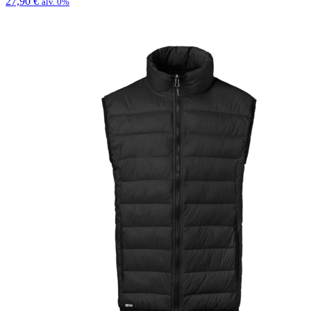
27,90
€
alv. 0%