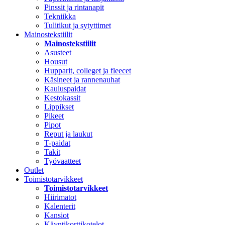
Pinssit ja rintanapit
Tekniikka
Tulitikut ja sytyttimet
Mainostekstiilit
Mainostekstiilit
Asusteet
Housut
Hupparit, colleget ja fleecet
Käsineet ja rannenauhat
Kauluspaidat
Kestokassit
Lippikset
Pikeet
Pipot
Reput ja laukut
T-paidat
Takit
Työvaatteet
Outlet
Toimistotarvikkeet
Toimistotarvikkeet
Hiirimatot
Kalenterit
Kansiot
Käyntikorttikotelot