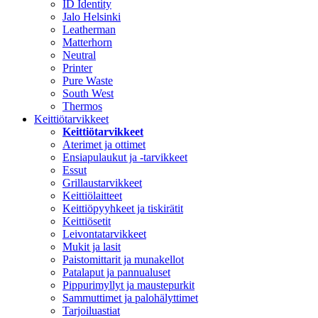
ID Identity
Jalo Helsinki
Leatherman
Matterhorn
Neutral
Printer
Pure Waste
South West
Thermos
Keittiötarvikkeet
Keittiötarvikkeet
Aterimet ja ottimet
Ensiapulaukut ja -tarvikkeet
Essut
Grillaustarvikkeet
Keittiölaitteet
Keittiöpyyhkeet ja tiskirätit
Keittiösetit
Leivontatarvikkeet
Mukit ja lasit
Paistomittarit ja munakellot
Patalaput ja pannualuset
Pippurimyllyt ja maustepurkit
Sammuttimet ja palohälyttimet
Tarjoiluastiat