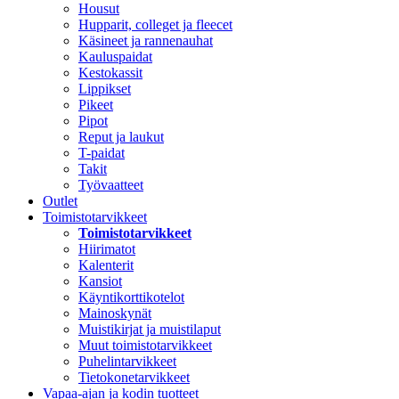
Housut
Hupparit, colleget ja fleecet
Käsineet ja rannenauhat
Kauluspaidat
Kestokassit
Lippikset
Pikeet
Pipot
Reput ja laukut
T-paidat
Takit
Työvaatteet
Outlet
Toimistotarvikkeet
Toimistotarvikkeet
Hiirimatot
Kalenterit
Kansiot
Käyntikorttikotelot
Mainoskynät
Muistikirjat ja muistilaput
Muut toimistotarvikkeet
Puhelintarvikkeet
Tietokonetarvikkeet
Vapaa-ajan ja kodin tuotteet