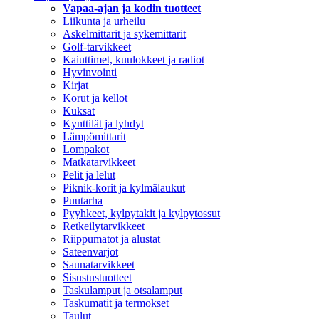
Vapaa-ajan ja kodin tuotteet
Liikunta ja urheilu
Askelmittarit ja sykemittarit
Golf-tarvikkeet
Kaiuttimet, kuulokkeet ja radiot
Hyvinvointi
Kirjat
Korut ja kellot
Kuksat
Kynttilät ja lyhdyt
Lämpömittarit
Lompakot
Matkatarvikkeet
Pelit ja lelut
Piknik-korit ja kylmälaukut
Puutarha
Pyyhkeet, kylpytakit ja kylpytossut
Retkeilytarvikkeet
Riippumatot ja alustat
Sateenvarjot
Saunatarvikkeet
Sisustustuotteet
Taskulamput ja otsalamput
Taskumatit ja termokset
Taulut