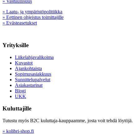
» Vastuullisuus
» Laatu- ja ympäristöpolitiikka
» Eettinen ohjeistus toimittajille
» Evästeasetukset
Yrityksille
Liikelahjavalikoima
Kuvastot
Ajankohtaista
Sopimusasiakkuus
Sunnittelupalvelut
Asiakastarinat
Blogi
UKK
Kuluttajille
Tutustu myös B2C kuluttaja-kauppaamme, josta voit tehdä löytöjä.
» kolibri-shop.fi