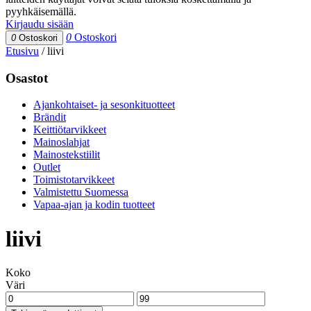
pyyhkäisemällä.
Kirjaudu sisään
0
Ostoskori
0
Ostoskori
Etusivu
/
liivi
Osastot
Ajankohtaiset- ja sesonkituotteet
Brändit
Keittiötarvikkeet
Mainoslahjat
Mainostekstiilit
Outlet
Toimistotarvikkeet
Valmistettu Suomessa
Vapaa-ajan ja kodin tuotteet
liivi
Koko
Väri