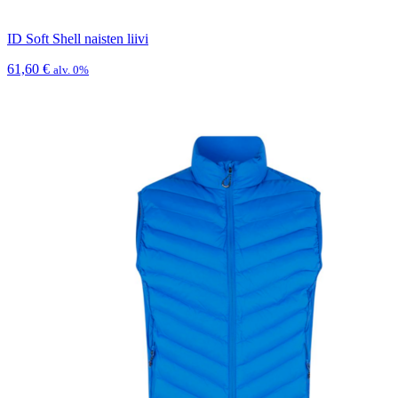
ID Soft Shell naisten liivi
61,60
€
alv. 0%