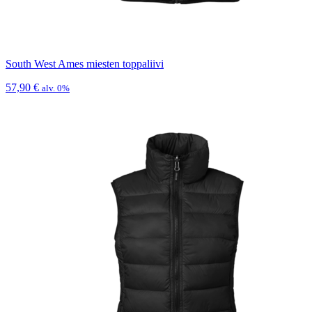
South West Ames miesten toppaliivi
57,90
€
alv. 0%