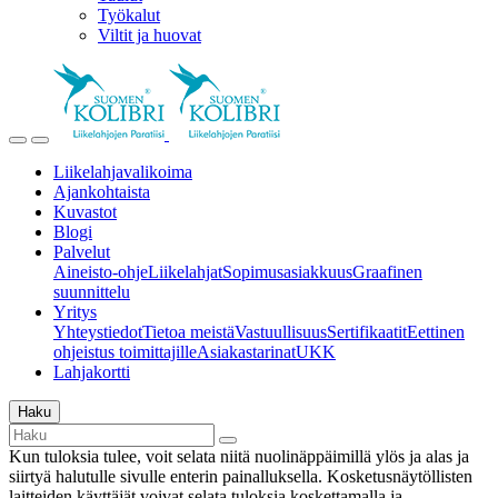
Työkalut
Viltit ja huovat
Liikelahjavalikoima
Ajankohtaista
Kuvastot
Blogi
Palvelut
Aineisto-ohje
Liikelahjat
Sopimusasiakkuus
Graafinen
suunnittelu
Yritys
Yhteystiedot
Tietoa meistä
Vastuullisuus
Sertifikaatit
Eettinen
ohjeistus toimittajille
Asiakastarinat
UKK
Lahjakortti
Haku
Kun tuloksia tulee, voit selata niitä nuolinäppäimillä ylös ja alas ja
siirtyä halutulle sivulle enterin painalluksella. Kosketusnäytöllisten
laitteiden käyttäjät voivat selata tuloksia koskettamalla ja