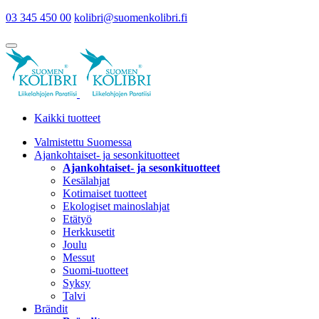
03 345 450 00
kolibri@suomenkolibri.fi
Kaikki tuotteet
Valmistettu Suomessa
Ajankohtaiset- ja sesonkituotteet
Ajankohtaiset- ja sesonkituotteet
Kesälahjat
Kotimaiset tuotteet
Ekologiset mainoslahjat
Etätyö
Herkkusetit
Joulu
Messut
Suomi-tuotteet
Syksy
Talvi
Brändit