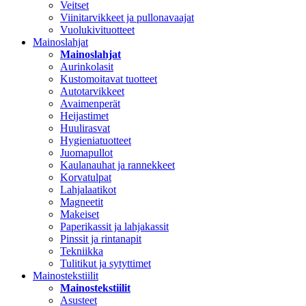
Veitset
Viinitarvikkeet ja pullonavaajat
Vuolukivituotteet
Mainoslahjat
Mainoslahjat
Aurinkolasit
Kustomoitavat tuotteet
Autotarvikkeet
Avaimenperät
Heijastimet
Huulirasvat
Hygieniatuotteet
Juomapullot
Kaulanauhat ja rannekkeet
Korvatulpat
Lahjalaatikot
Magneetit
Makeiset
Paperikassit ja lahjakassit
Pinssit ja rintanapit
Tekniikka
Tulitikut ja sytyttimet
Mainostekstiilit
Mainostekstiilit
Asusteet