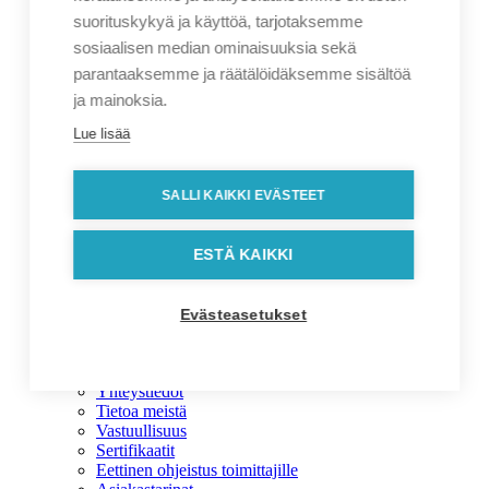
Riippumatot ja alustat
Sateenvarjot
suorituskykyä ja käyttöä, tarjotaksemme
Saunatarvikkeet
sosiaalisen median ominaisuuksia sekä
Sisustustuotteet
parantaaksemme ja räätälöidäksemme sisältöä
Taskulamput ja otsalamput
Taskumatit ja termokset
ja mainoksia.
Taulut
Lue lisää
Työkalut
Viltit ja huovat
Liikelahjavalikoima
SALLI KAIKKI EVÄSTEET
Ajankohtaista
Kuvastot
Blogi
ESTÄ KAIKKI
Palvelut
Aineisto-ohje
Liikelahjat
Evästeasetukset
Sopimusasiakkuus
Graafinen suunnittelu
Yritys
Yhteystiedot
Tietoa meistä
Vastuullisuus
Sertifikaatit
Eettinen ohjeistus toimittajille