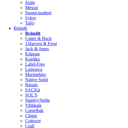
Joulu
Messut
Suomi-tuotteet
Syksy
Talvi
Brändit
Brändit
Cutter & Buck
J.Harvest & Frost
Jack & Jones
Klippan
Kupilka
Label-Free
Lumoava
Marimekko
Native Spirit
Rituals
SACKit
SOL'S
Stanley/Stella
Vilikkala
Camelbak
Clique
Cottover
Craft