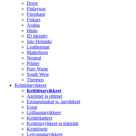
Dorre
Finlayson
Firephant
Fiskars
Arabia
Iittala
ID Identity
Jalo Helsinki
Leatherman
Matterhorn
Neutral
Printer
Pure Waste
South West
Thermos
Keittiötarvikkeet
Keittiötarvikkeet
Aterimet ja ottimet
Ensiapulaukut ja -tarvikkeet
Essut
Grillaustarvikkeet
Keittiölaitteet
Keittiöpyyhkeet ja tiskirätit
Keittiösetit
Leivontatarvikkeet