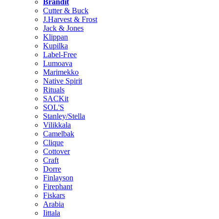
Brändit
Cutter & Buck
J.Harvest & Frost
Jack & Jones
Klippan
Kupilka
Label-Free
Lumoava
Marimekko
Native Spirit
Rituals
SACKit
SOL'S
Stanley/Stella
Vilikkala
Camelbak
Clique
Cottover
Craft
Dorre
Finlayson
Firephant
Fiskars
Arabia
Iittala