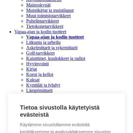
Mainoskynät
Muistikirjat ja muistilaput
Muut toimistotarvikkeet
Puhelintarvikkeet
Tietokonetarvikkeet
Vapaa-ajan ja kodin tuotteet
Vapaa-ajan ja kodin tuotteet
Liikunta ja urheilu
Askelmittarit ja sykemittarit
Golf-tarvikkeet
Kaiuttimet, kuulokkeet ja radiot
Hyvinvointi
Kirjat
Korut ja kellot
Kuksat
Kynttilät ja lyhdyt
Lämpömittarit
Lompakot
Matkatarvikkeet
Pelit ja lelut
Tietoa sivustolla käytetyistä
Piknik-korit ja kylmälaukut
evästeistä
Puutarha
Pyyhkeet, kylpytakit ja kylpytossut
Käytämme sivustollamme evästeitä
Retkeilytarvikkeet
kerätäksemme ja analysoidaksemme sivuston