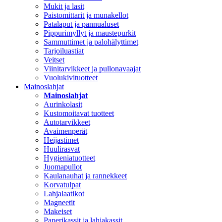
Mukit ja lasit
Paistomittarit ja munakellot
Patalaput ja pannualuset
Pippurimyllyt ja maustepurkit
Sammuttimet ja palohälyttimet
Tarjoiluastiat
Veitset
Viinitarvikkeet ja pullonavaajat
Vuolukivituotteet
Mainoslahjat
Mainoslahjat
Aurinkolasit
Kustomoitavat tuotteet
Autotarvikkeet
Avaimenperät
Heijastimet
Huulirasvat
Hygieniatuotteet
Juomapullot
Kaulanauhat ja rannekkeet
Korvatulpat
Lahjalaatikot
Magneetit
Makeiset
Paperikassit ja lahjakassit