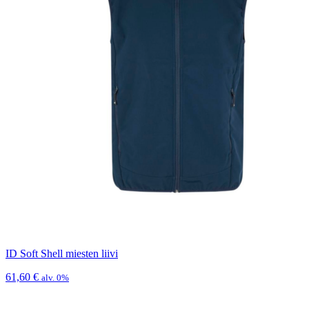
ID Soft Shell miesten liivi
61,60
€
alv. 0%