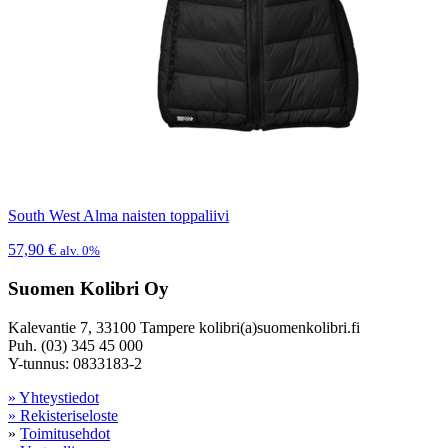
South West Alma naisten toppaliivi
57,90
€
alv. 0%
Suomen Kolibri Oy
Kalevantie 7, 33100 Tampere kolibri(a)suomenkolibri.fi
Puh. (03) 345 45 000
Y-tunnus: 0833183-2
» Yhteystiedot
» Rekisteriseloste
»
Toimitusehdot