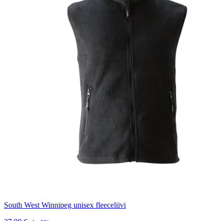
South West Winnipeg unisex fleeceliivi