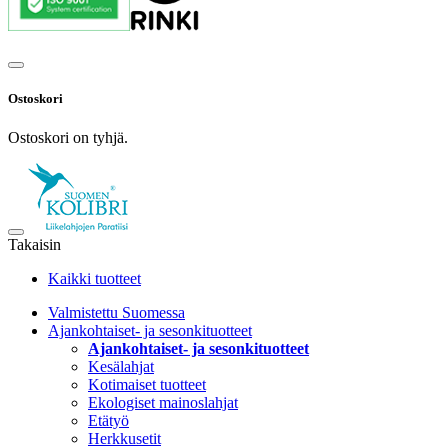
Ostoskori
Ostoskori on tyhjä.
Takaisin
Kaikki tuotteet
Valmistettu Suomessa
Ajankohtaiset- ja sesonkituotteet
Ajankohtaiset- ja sesonkituotteet
Kesälahjat
Kotimaiset tuotteet
Ekologiset mainoslahjat
Etätyö
Herkkusetit