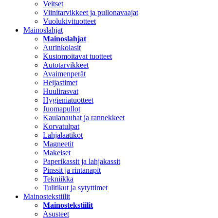
Veitset
Viinitarvikkeet ja pullonavaajat
Vuolukivituotteet
Mainoslahjat
Mainoslahjat
Aurinkolasit
Kustomoitavat tuotteet
Autotarvikkeet
Avaimenperät
Heijastimet
Huulirasvat
Hygieniatuotteet
Juomapullot
Kaulanauhat ja rannekkeet
Korvatulpat
Lahjalaatikot
Magneetit
Makeiset
Paperikassit ja lahjakassit
Pinssit ja rintanapit
Tekniikka
Tulitikut ja sytyttimet
Mainostekstiilit
Mainostekstiilit
Asusteet