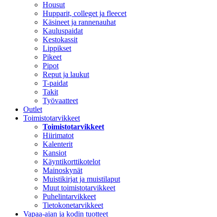
Housut
Hupparit, colleget ja fleecet
Käsineet ja rannenauhat
Kauluspaidat
Kestokassit
Lippikset
Pikeet
Pipot
Reput ja laukut
T-paidat
Takit
Työvaatteet
Outlet
Toimistotarvikkeet
Toimistotarvikkeet
Hiirimatot
Kalenterit
Kansiot
Käyntikorttikotelot
Mainoskynät
Muistikirjat ja muistilaput
Muut toimistotarvikkeet
Puhelintarvikkeet
Tietokonetarvikkeet
Vapaa-ajan ja kodin tuotteet