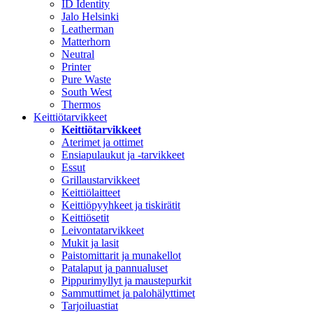
ID Identity
Jalo Helsinki
Leatherman
Matterhorn
Neutral
Printer
Pure Waste
South West
Thermos
Keittiötarvikkeet
Keittiötarvikkeet
Aterimet ja ottimet
Ensiapulaukut ja -tarvikkeet
Essut
Grillaustarvikkeet
Keittiölaitteet
Keittiöpyyhkeet ja tiskirätit
Keittiösetit
Leivontatarvikkeet
Mukit ja lasit
Paistomittarit ja munakellot
Patalaput ja pannualuset
Pippurimyllyt ja maustepurkit
Sammuttimet ja palohälyttimet
Tarjoiluastiat