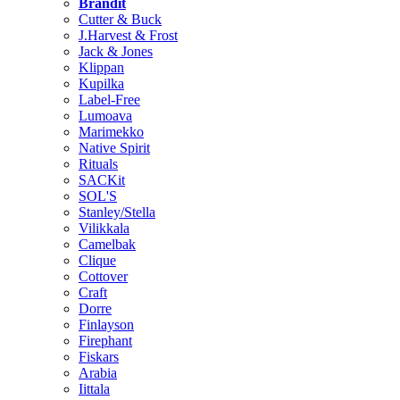
Brändit
Cutter & Buck
J.Harvest & Frost
Jack & Jones
Klippan
Kupilka
Label-Free
Lumoava
Marimekko
Native Spirit
Rituals
SACKit
SOL'S
Stanley/Stella
Vilikkala
Camelbak
Clique
Cottover
Craft
Dorre
Finlayson
Firephant
Fiskars
Arabia
Iittala