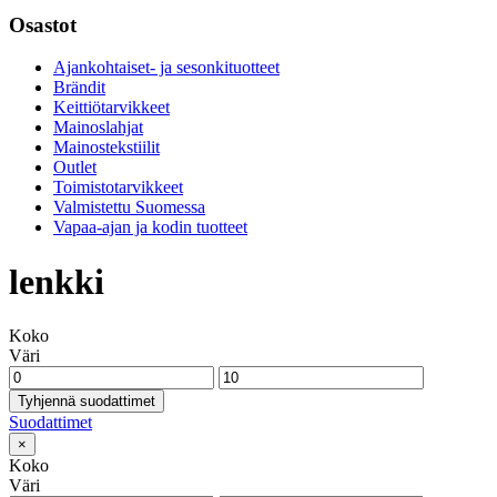
Osastot
Ajankohtaiset- ja sesonkituotteet
Brändit
Keittiötarvikkeet
Mainoslahjat
Mainostekstiilit
Outlet
Toimistotarvikkeet
Valmistettu Suomessa
Vapaa-ajan ja kodin tuotteet
lenkki
Koko
Väri
Tyhjennä suodattimet
Suodattimet
×
Koko
Väri