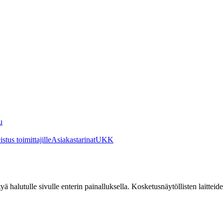
u
stus toimittajille
Asiakastarinat
UKK
irtyä halutulle sivulle enterin painalluksella. Kosketusnäytöllisten laittei