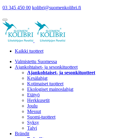
03 345 450 00
kolibri@suomenkolibri.fi
Kaikki tuotteet
Valmistettu Suomessa
Ajankohtaiset- ja sesonkituotteet
Ajankohtaiset- ja sesonkituotteet
Kesälahjat
Kotimaiset tuotteet
Ekologiset mainoslahjat
Etätyö
Herkkusetit
Joulu
Messut
Suomi-tuotteet
Syksy
Talvi
Brändit