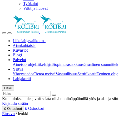
Työkalut
Viltit ja huovat
Liikelahjavalikoima
Ajankohtaista
Kuvastot
Blogi
Palvelut
Aineisto-ohje
Liikelahjat
Sopimusasiakkuus
Graafinen suunnittel
Yritys
Yhteystiedot
Tietoa meistä
Vastuullisuus
Sertifikaatit
Eettinen ohjei
Lahjakortti
Haku
Kun tuloksia tulee, voit selata niitä nuolinäppäimillä ylös ja alas ja si
Kirjaudu sisään
0
Ostoskori
0
Ostoskori
Etusivu
/
lenkki