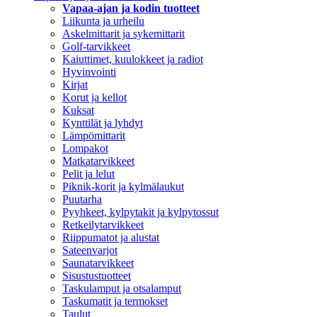
Vapaa-ajan ja kodin tuotteet
Liikunta ja urheilu
Askelmittarit ja sykemittarit
Golf-tarvikkeet
Kaiuttimet, kuulokkeet ja radiot
Hyvinvointi
Kirjat
Korut ja kellot
Kuksat
Kynttilät ja lyhdyt
Lämpömittarit
Lompakot
Matkatarvikkeet
Pelit ja lelut
Piknik-korit ja kylmälaukut
Puutarha
Pyyhkeet, kylpytakit ja kylpytossut
Retkeilytarvikkeet
Riippumatot ja alustat
Sateenvarjot
Saunatarvikkeet
Sisustustuotteet
Taskulamput ja otsalamput
Taskumatit ja termokset
Taulut