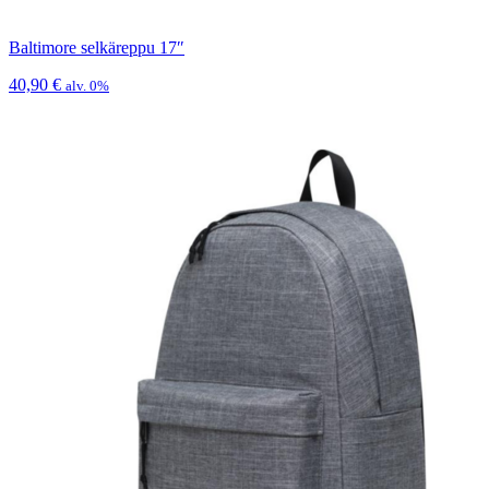
Baltimore selkäreppu 17″
40,90
€
alv. 0%