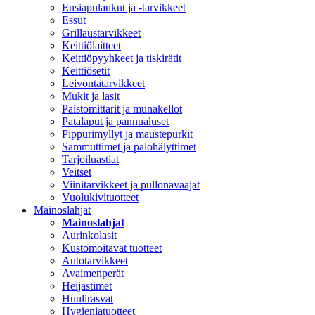
Ensiapulaukut ja -tarvikkeet
Essut
Grillaustarvikkeet
Keittiölaitteet
Keittiöpyyhkeet ja tiskirätit
Keittiösetit
Leivontatarvikkeet
Mukit ja lasit
Paistomittarit ja munakellot
Patalaput ja pannualuset
Pippurimyllyt ja maustepurkit
Sammuttimet ja palohälyttimet
Tarjoiluastiat
Veitset
Viinitarvikkeet ja pullonavaajat
Vuolukivituotteet
Mainoslahjat
Mainoslahjat
Aurinkolasit
Kustomoitavat tuotteet
Autotarvikkeet
Avaimenperät
Heijastimet
Huulirasvat
Hygieniatuotteet