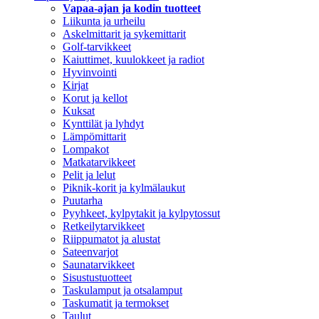
Vapaa-ajan ja kodin tuotteet
Liikunta ja urheilu
Askelmittarit ja sykemittarit
Golf-tarvikkeet
Kaiuttimet, kuulokkeet ja radiot
Hyvinvointi
Kirjat
Korut ja kellot
Kuksat
Kynttilät ja lyhdyt
Lämpömittarit
Lompakot
Matkatarvikkeet
Pelit ja lelut
Piknik-korit ja kylmälaukut
Puutarha
Pyyhkeet, kylpytakit ja kylpytossut
Retkeilytarvikkeet
Riippumatot ja alustat
Sateenvarjot
Saunatarvikkeet
Sisustustuotteet
Taskulamput ja otsalamput
Taskumatit ja termokset
Taulut