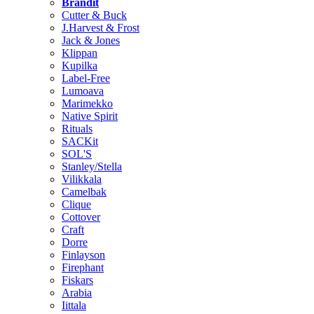
Brändit
Cutter & Buck
J.Harvest & Frost
Jack & Jones
Klippan
Kupilka
Label-Free
Lumoava
Marimekko
Native Spirit
Rituals
SACKit
SOL'S
Stanley/Stella
Vilikkala
Camelbak
Clique
Cottover
Craft
Dorre
Finlayson
Firephant
Fiskars
Arabia
Iittala