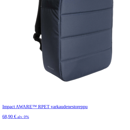
Impact AWARE™ RPET varkaudenestoreppu
68,90
€
alv. 0%