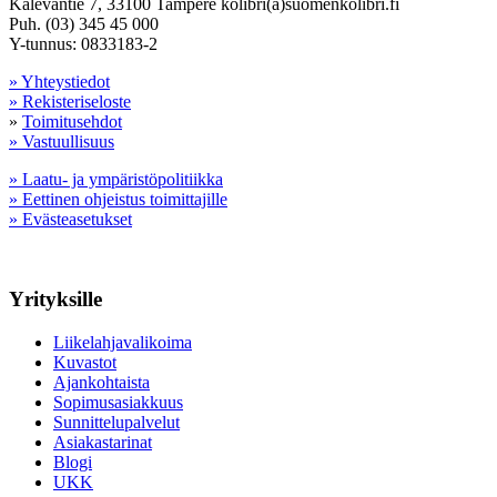
Kalevantie 7, 33100 Tampere kolibri(a)suomenkolibri.fi
Puh. (03) 345 45 000
Y-tunnus: 0833183-2
» Yhteystiedot
» Rekisteriseloste
»
Toimitusehdot
» Vastuullisuus
» Laatu- ja ympäristöpolitiikka
» Eettinen ohjeistus toimittajille
» Evästeasetukset
Yrityksille
Liikelahjavalikoima
Kuvastot
Ajankohtaista
Sopimusasiakkuus
Sunnittelupalvelut
Asiakastarinat
Blogi
UKK