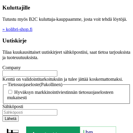
Kuluttajille
Tutustu myös B2C kuluttaja-kauppaamme, josta voit tehdä löytöjä.
» kolibri-shop.fi
Uutiskirje
Tilaa kuukausittaiset uutiskirjeet sähköpostiisi, saat tietoa tarjouksista
ja tuoteuutuuksista.
Company
Kenttä on validointitarkoituksiin ja tulee jättää koskemattomaksi.
Tietosuojaseloste
(Pakollinen)
Hyväksyn markkinointiviestinnän tietosuojaselosteen
mukaisesti
Sähköposti