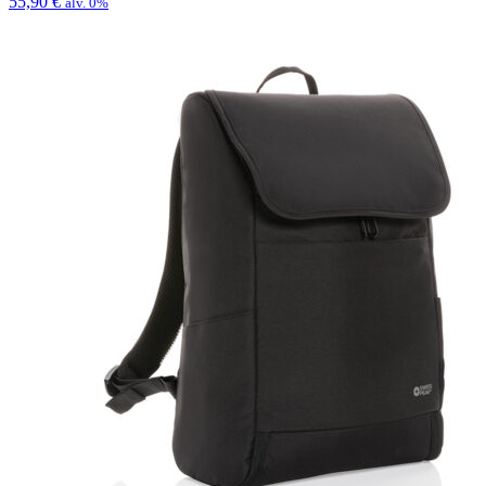
55,90
€
alv. 0%