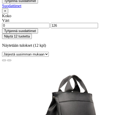
Tyhjennä suodattimet
Suodattimet
×
Koko
Väri
Tyhjennä suodattimet
Näytä 12 tuotetta
Näytetään tulokset (12 kpl)