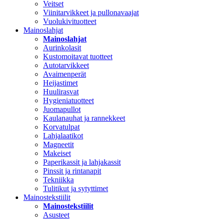
Veitset
Viinitarvikkeet ja pullonavaajat
Vuolukivituotteet
Mainoslahjat
Mainoslahjat
Aurinkolasit
Kustomoitavat tuotteet
Autotarvikkeet
Avaimenperät
Heijastimet
Huulirasvat
Hygieniatuotteet
Juomapullot
Kaulanauhat ja rannekkeet
Korvatulpat
Lahjalaatikot
Magneetit
Makeiset
Paperikassit ja lahjakassit
Pinssit ja rintanapit
Tekniikka
Tulitikut ja sytyttimet
Mainostekstiilit
Mainostekstiilit
Asusteet