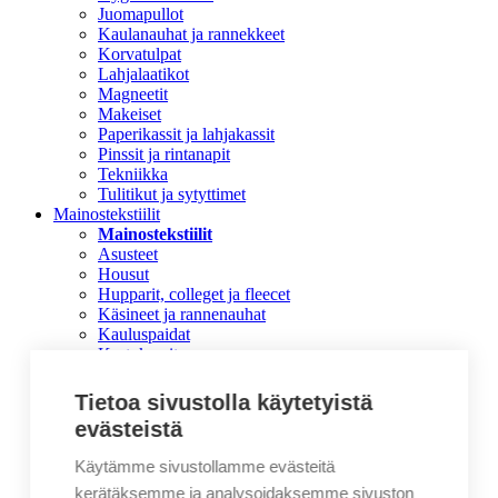
Juomapullot
Kaulanauhat ja rannekkeet
Korvatulpat
Lahjalaatikot
Magneetit
Makeiset
Paperikassit ja lahjakassit
Pinssit ja rintanapit
Tekniikka
Tulitikut ja sytyttimet
Mainostekstiilit
Mainostekstiilit
Asusteet
Housut
Hupparit, colleget ja fleecet
Käsineet ja rannenauhat
Kauluspaidat
Kestokassit
Lippikset
Pikeet
Tietoa sivustolla käytetyistä
Pipot
evästeistä
Reput ja laukut
T-paidat
Käytämme sivustollamme evästeitä
Takit
kerätäksemme ja analysoidaksemme sivuston
Työvaatteet