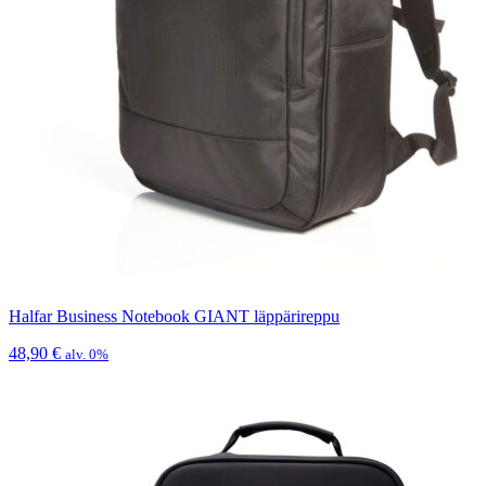
Halfar Business Notebook GIANT läppärireppu
48,90
€
alv. 0%