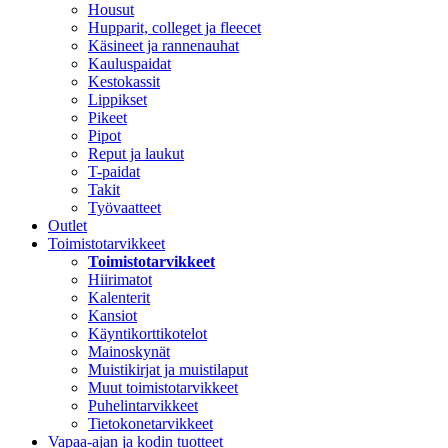
Housut
Hupparit, colleget ja fleecet
Käsineet ja rannenauhat
Kauluspaidat
Kestokassit
Lippikset
Pikeet
Pipot
Reput ja laukut
T-paidat
Takit
Työvaatteet
Outlet
Toimistotarvikkeet
Toimistotarvikkeet
Hiirimatot
Kalenterit
Kansiot
Käyntikorttikotelot
Mainoskynät
Muistikirjat ja muistilaput
Muut toimistotarvikkeet
Puhelintarvikkeet
Tietokonetarvikkeet
Vapaa-ajan ja kodin tuotteet