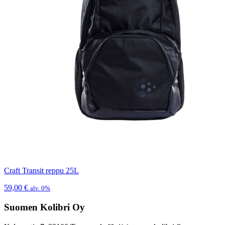
Craft Transit reppu 25L
59,00
€
alv. 0%
Suomen Kolibri Oy