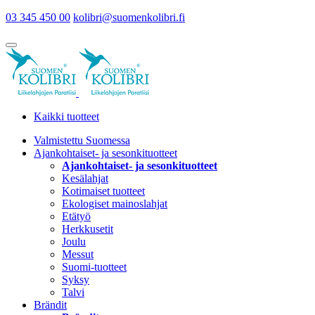
03 345 450 00
kolibri@suomenkolibri.fi
Kaikki tuotteet
Valmistettu Suomessa
Ajankohtaiset- ja sesonkituotteet
Ajankohtaiset- ja sesonkituotteet
Kesälahjat
Kotimaiset tuotteet
Ekologiset mainoslahjat
Etätyö
Herkkusetit
Joulu
Messut
Suomi-tuotteet
Syksy
Talvi
Brändit