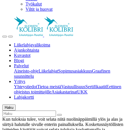
Työkalut
Viltit ja huovat
Liikelahjavalikoima
Ajankohtaista
Kuvastot
Blogi
Palvelut
Aineisto-ohje
Liikelahjat
Sopimusasiakkuus
Graafinen
suunnittelu
Yritys
Yhteystiedot
Tietoa meistä
Vastuullisuus
Sertifikaatit
Eettinen
ohjeistus toimittajille
Asiakastarinat
UKK
Lahjakortti
Haku
Kun tuloksia tulee, voit selata niitä nuolinäppäimillä ylös ja alas ja
siirtyä halutulle sivulle enterin painalluksella. Kosketusnäytöllisten
laitteiden käyttäjät voivat selata tuloksia koskettamalla ja