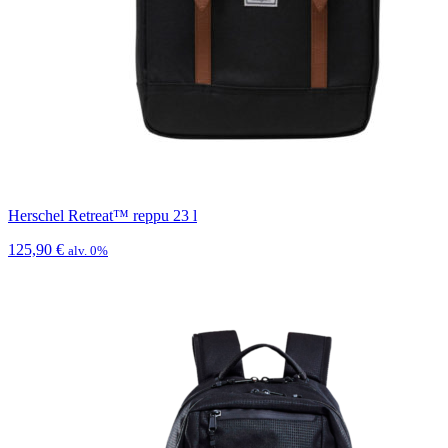
Herschel Retreat™ reppu 23 l
125,90
€
alv. 0%