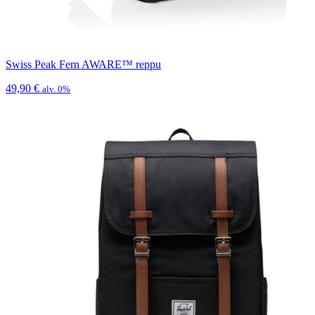
Swiss Peak Fern AWARE™ reppu
49,90
€
alv. 0%