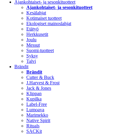
Ajankohtaiset- ja sesonkituotteet
Ajankohtaiset- ja sesonkituotteet
Kesälahjat
Kotimaiset tuotteet
Ekologiset mainoslahjat
Etätyö
Herkkusetit
Joulu
Messut
Suomi-tuotteet
Syksy
Talvi
Brändit
Brändit
Cutter & Buck
J.Harvest & Frost
Jack & Jones
Klippan
Kupilka
Label-Free
Lumoava
Marimekko
Native Spirit
Rituals
SACKit