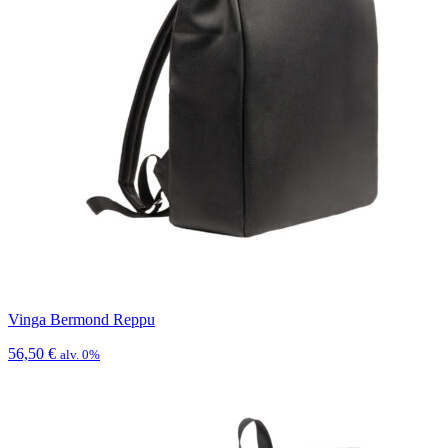
Vinga Bermond Reppu
56,50
€
alv. 0%