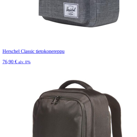
Herschel Classic tietokonereppu
76,90
€
alv. 0%