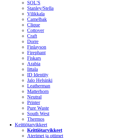
SOL'S
Stanley/Stella
Vilikkala
Camelbak
Clique
Cottover
Craft
Dorre
Finlayson
Firephant
Fiskars
Arabia
Iittala
ID Identity
Jalo Helsinki
Leatherman
Matterhorn
Neutral
Printer
Pure Waste
South West
Thermos
Keittiötarvikkeet
Keittiötarvikkeet
Aterimet ja ottimet