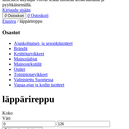
pyyhkäisemällä.
Kirjaudu sisään
0
Ostoskori
0
Ostoskori
Etusivu
/
läppärireppu
Osastot
Ajankohtaiset- ja sesonkituotteet
Brändit
Keittiötarvikkeet
Mainoslahjat
Mainostekstiilit
Outlet
Toimistotarvikkeet
Valmistettu Suomessa
Vapaa-ajan ja kodin tuotteet
läppärireppu
Koko
Väri