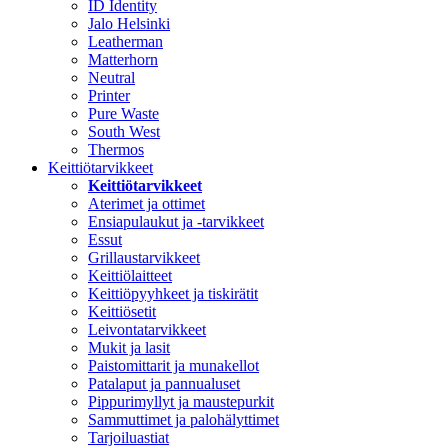
ID Identity
Jalo Helsinki
Leatherman
Matterhorn
Neutral
Printer
Pure Waste
South West
Thermos
Keittiötarvikkeet
Keittiötarvikkeet
Aterimet ja ottimet
Ensiapulaukut ja -tarvikkeet
Essut
Grillaustarvikkeet
Keittiölaitteet
Keittiöpyyhkeet ja tiskirätit
Keittiösetit
Leivontatarvikkeet
Mukit ja lasit
Paistomittarit ja munakellot
Patalaput ja pannualuset
Pippurimyllyt ja maustepurkit
Sammuttimet ja palohälyttimet
Tarjoiluastiat