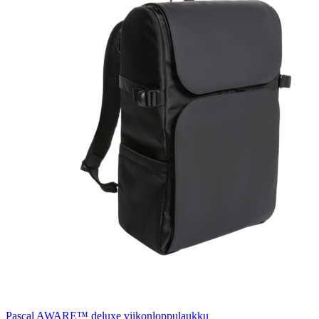
Pascal AWARE™ deluxe viikonloppulaukku