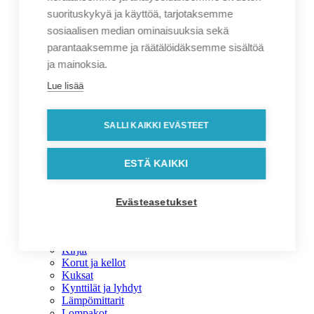
Outlet
suorituskykyä ja käyttöä, tarjotaksemme
Toimistotarvikkeet
sosiaalisen median ominaisuuksia sekä
Toimistotarvikkeet
parantaaksemme ja räätälöidäksemme sisältöä
Hiirimatot
Kalenterit
ja mainoksia.
Kansiot
Käyntikorttikotelot
Lue lisää
Mainoskynät
Muistikirjat ja muistilaput
Muut toimistotarvikkeet
SALLI KAIKKI EVÄSTEET
Puhelintarvikkeet
Tietokonetarvikkeet
Vapaa-ajan ja kodin tuotteet
ESTÄ KAIKKI
Vapaa-ajan ja kodin tuotteet
Liikunta ja urheilu
Askelmittarit ja sykemittarit
Evästeasetukset
Golf-tarvikkeet
Kaiuttimet, kuulokkeet ja radiot
Hyvinvointi
Kirjat
Korut ja kellot
Kuksat
Kynttilät ja lyhdyt
Lämpömittarit
Lompakot