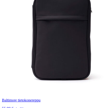
Baltimore tietokonereppu