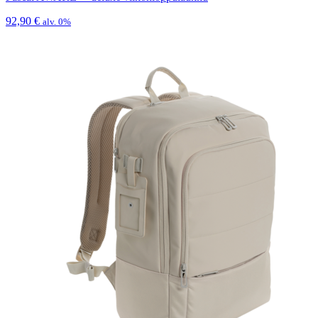
92,90
€
alv. 0%