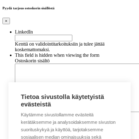
Pyydä tarjous ostoskorin sisällöstä
×
LinkedIn
Kenttä on validointitarkoituksiin ja tulee jättää
koskemattomaksi.
This field is hidden when viewing the form
Ostoskorin sisältö
Tietoa sivustolla käytetyistä
evästeistä
Käytämme sivustollamme evästeitä
Nimi
*
Etunimi
kerätäksemme ja analysoidaksemme sivuston
Sukunimi
suorituskykyä ja käyttöä, tarjotaksemme
Yritys
sosiaalisen median ominaisuuksia sekä