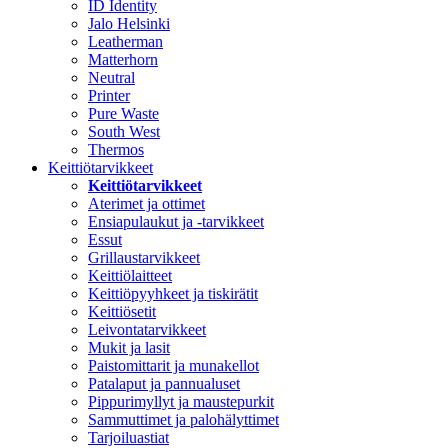
ID Identity
Jalo Helsinki
Leatherman
Matterhorn
Neutral
Printer
Pure Waste
South West
Thermos
Keittiötarvikkeet
Keittiötarvikkeet
Aterimet ja ottimet
Ensiapulaukut ja -tarvikkeet
Essut
Grillaustarvikkeet
Keittiölaitteet
Keittiöpyyhkeet ja tiskirätit
Keittiösetit
Leivontatarvikkeet
Mukit ja lasit
Paistomittarit ja munakellot
Patalaput ja pannualuset
Pippurimyllyt ja maustepurkit
Sammuttimet ja palohälyttimet
Tarjoiluastiat