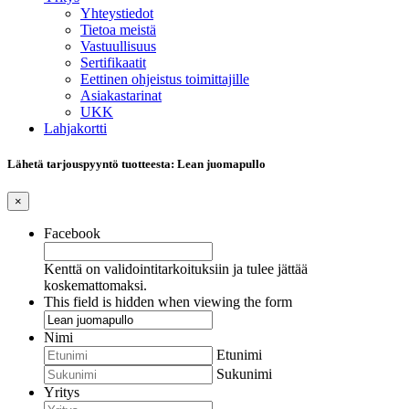
Yhteystiedot
Tietoa meistä
Vastuullisuus
Sertifikaatit
Eettinen ohjeistus toimittajille
Asiakastarinat
UKK
Lahjakortti
Lähetä tarjouspyyntö tuotteesta: Lean juomapullo
×
Facebook
Kenttä on validointitarkoituksiin ja tulee jättää
koskemattomaksi.
This field is hidden when viewing the form
Nimi
Etunimi
Sukunimi
Yritys