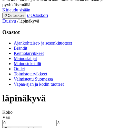
pyyhkäisemällä.
Kirjaudu sisään
0
Ostoskori
0
Ostoskori
Etusivu
/
läpinäkyvä
Osastot
Ajankohtaiset- ja sesonkituotteet
Brändit
Keittiötarvikkeet
Mainoslahjat
Mainostekstiilit
Outlet
Toimistotarvikkeet
Valmistettu Suomessa
Vapaa-ajan ja kodin tuotteet
läpinäkyvä
Koko
Väri