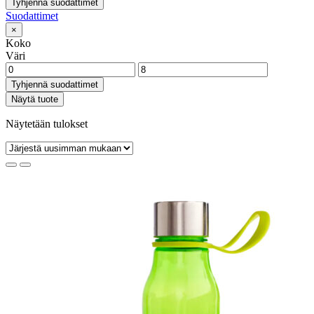
Tyhjennä suodattimet
Suodattimet
×
Koko
Väri
Tyhjennä suodattimet
Näytä tuote
Näytetään tulokset