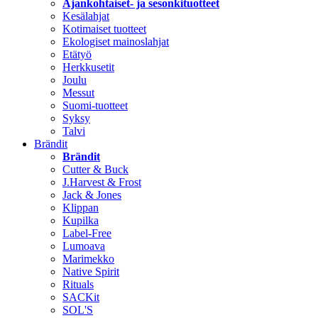
Ajankohtaiset- ja sesonkituotteet
Kesälahjat
Kotimaiset tuotteet
Ekologiset mainoslahjat
Etätyö
Herkkusetit
Joulu
Messut
Suomi-tuotteet
Syksy
Talvi
Brändit
Brändit
Cutter & Buck
J.Harvest & Frost
Jack & Jones
Klippan
Kupilka
Label-Free
Lumoava
Marimekko
Native Spirit
Rituals
SACKit
SOL'S