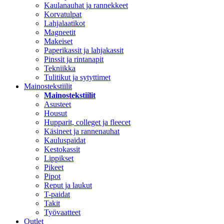
Kaulanauhat ja rannekkeet
Korvatulpat
Lahjalaatikot
Magneetit
Makeiset
Paperikassit ja lahjakassit
Pinssit ja rintanapit
Tekniikka
Tulitikut ja sytyttimet
Mainostekstiilit
Mainostekstiilit
Asusteet
Housut
Hupparit, colleget ja fleecet
Käsineet ja rannenauhat
Kauluspaidat
Kestokassit
Lippikset
Pikeet
Pipot
Reput ja laukut
T-paidat
Takit
Työvaatteet
Outlet