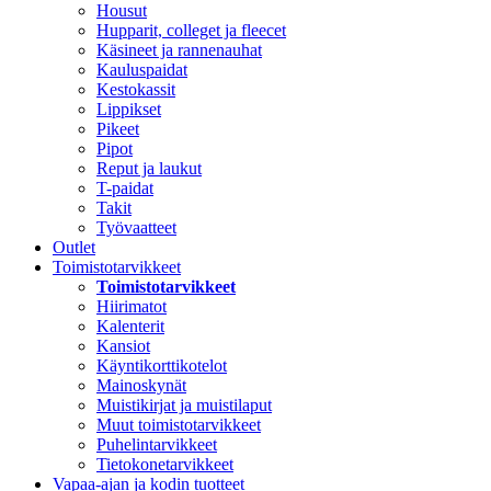
Housut
Hupparit, colleget ja fleecet
Käsineet ja rannenauhat
Kauluspaidat
Kestokassit
Lippikset
Pikeet
Pipot
Reput ja laukut
T-paidat
Takit
Työvaatteet
Outlet
Toimistotarvikkeet
Toimistotarvikkeet
Hiirimatot
Kalenterit
Kansiot
Käyntikorttikotelot
Mainoskynät
Muistikirjat ja muistilaput
Muut toimistotarvikkeet
Puhelintarvikkeet
Tietokonetarvikkeet
Vapaa-ajan ja kodin tuotteet