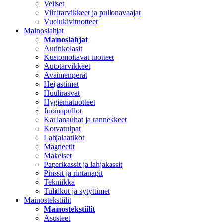
Veitset
Viinitarvikkeet ja pullonavaajat
Vuolukivituotteet
Mainoslahjat
Mainoslahjat
Aurinkolasit
Kustomoitavat tuotteet
Autotarvikkeet
Avaimenperät
Heijastimet
Huulirasvat
Hygieniatuotteet
Juomapullot
Kaulanauhat ja rannekkeet
Korvatulpat
Lahjalaatikot
Magneetit
Makeiset
Paperikassit ja lahjakassit
Pinssit ja rintanapit
Tekniikka
Tulitikut ja sytyttimet
Mainostekstiilit
Mainostekstiilit
Asusteet