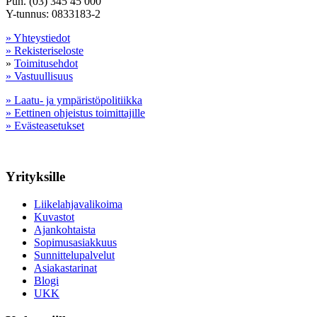
Puh. (03) 345 45 000
Y-tunnus: 0833183-2
» Yhteystiedot
» Rekisteriseloste
»
Toimitusehdot
» Vastuullisuus
» Laatu- ja ympäristöpolitiikka
» Eettinen ohjeistus toimittajille
» Evästeasetukset
Yrityksille
Liikelahjavalikoima
Kuvastot
Ajankohtaista
Sopimusasiakkuus
Sunnittelupalvelut
Asiakastarinat
Blogi
UKK