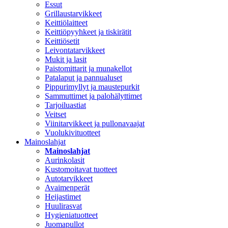
Essut
Grillaustarvikkeet
Keittiölaitteet
Keittiöpyyhkeet ja tiskirätit
Keittiösetit
Leivontatarvikkeet
Mukit ja lasit
Paistomittarit ja munakellot
Patalaput ja pannualuset
Pippurimyllyt ja maustepurkit
Sammuttimet ja palohälyttimet
Tarjoiluastiat
Veitset
Viinitarvikkeet ja pullonavaajat
Vuolukivituotteet
Mainoslahjat
Mainoslahjat
Aurinkolasit
Kustomoitavat tuotteet
Autotarvikkeet
Avaimenperät
Heijastimet
Huulirasvat
Hygieniatuotteet
Juomapullot