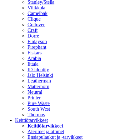
Stanley/Stella
Vilikkala
Camelbak
Clique
Cottover
Craft
Dorre
Finlayson
Firephant
Fiskars
Arabia
Iittala
ID Identity
Jalo Helsinki
Leatherman
Matterhorn
Neutral
Printer
Pure Waste
South West
Thermos
Keittiötarvikkeet
Keittiötarvikkeet
Aterimet ja ottimet
Ensiapulaukut ja -tarvikkeet