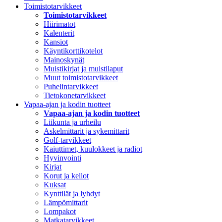
Toimistotarvikkeet
Toimistotarvikkeet
Hiirimatot
Kalenterit
Kansiot
Käyntikorttikotelot
Mainoskynät
Muistikirjat ja muistilaput
Muut toimistotarvikkeet
Puhelintarvikkeet
Tietokonetarvikkeet
Vapaa-ajan ja kodin tuotteet
Vapaa-ajan ja kodin tuotteet
Liikunta ja urheilu
Askelmittarit ja sykemittarit
Golf-tarvikkeet
Kaiuttimet, kuulokkeet ja radiot
Hyvinvointi
Kirjat
Korut ja kellot
Kuksat
Kynttilät ja lyhdyt
Lämpömittarit
Lompakot
Matkatarvikkeet