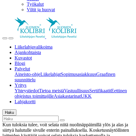
Työkalut
Viltit ja huovat
Liikelahjavalikoima
Ajankohtaista
Kuvastot
Blogi
Palvelut
Aineisto-ohje
Liikelahjat
Sopimusasiakkuus
Graafinen
suunnittelu
Yritys
Yhteystiedot
Tietoa meistä
Vastuullisuus
Sertifikaatit
Eettinen
ohjeistus toimittajille
Asiakastarinat
UKK
Lahjakortti
Haku
Kun tuloksia tulee, voit selata niitä nuolinäppäimillä ylös ja alas ja
siirtyä halutulle sivulle enterin painalluksella. Kosketusnäytöllisten
laitteiden käyttäjät voivat selata tuloksia koskettamalla ja