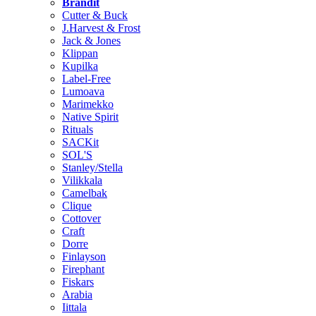
Brändit
Cutter & Buck
J.Harvest & Frost
Jack & Jones
Klippan
Kupilka
Label-Free
Lumoava
Marimekko
Native Spirit
Rituals
SACKit
SOL'S
Stanley/Stella
Vilikkala
Camelbak
Clique
Cottover
Craft
Dorre
Finlayson
Firephant
Fiskars
Arabia
Iittala