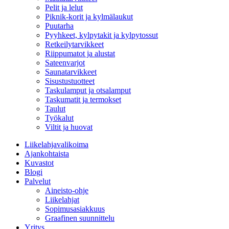
Pelit ja lelut
Piknik-korit ja kylmälaukut
Puutarha
Pyyhkeet, kylpytakit ja kylpytossut
Retkeilytarvikkeet
Riippumatot ja alustat
Sateenvarjot
Saunatarvikkeet
Sisustustuotteet
Taskulamput ja otsalamput
Taskumatit ja termokset
Taulut
Työkalut
Viltit ja huovat
Liikelahjavalikoima
Ajankohtaista
Kuvastot
Blogi
Palvelut
Aineisto-ohje
Liikelahjat
Sopimusasiakkuus
Graafinen suunnittelu
Yritys