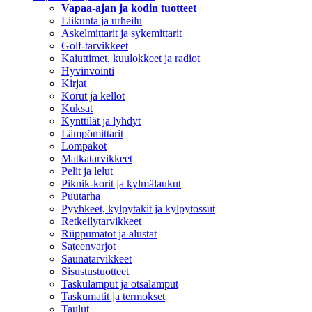
Vapaa-ajan ja kodin tuotteet
Liikunta ja urheilu
Askelmittarit ja sykemittarit
Golf-tarvikkeet
Kaiuttimet, kuulokkeet ja radiot
Hyvinvointi
Kirjat
Korut ja kellot
Kuksat
Kynttilät ja lyhdyt
Lämpömittarit
Lompakot
Matkatarvikkeet
Pelit ja lelut
Piknik-korit ja kylmälaukut
Puutarha
Pyyhkeet, kylpytakit ja kylpytossut
Retkeilytarvikkeet
Riippumatot ja alustat
Sateenvarjot
Saunatarvikkeet
Sisustustuotteet
Taskulamput ja otsalamput
Taskumatit ja termokset
Taulut