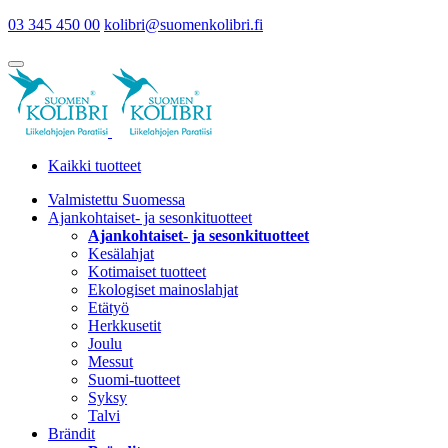
03 345 450 00
kolibri@suomenkolibri.fi
Kaikki tuotteet
Valmistettu Suomessa
Ajankohtaiset- ja sesonkituotteet
Ajankohtaiset- ja sesonkituotteet
Kesälahjat
Kotimaiset tuotteet
Ekologiset mainoslahjat
Etätyö
Herkkusetit
Joulu
Messut
Suomi-tuotteet
Syksy
Talvi
Brändit