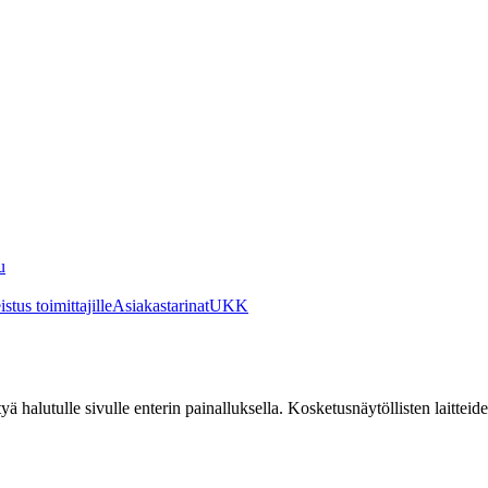
u
stus toimittajille
Asiakastarinat
UKK
irtyä halutulle sivulle enterin painalluksella. Kosketusnäytöllisten laittei