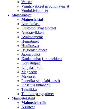
Veitset
Viinitarvikkeet ja pullonavaajat
Vuolukivituotteet
Mainoslahjat
Mainoslahjat
Aurinkolasit
Kustomoitavat tuotteet
Autotarvikkeet
Avaimenperät
Heijastimet
Huulirasvat
Hygieniatuotteet
Juomapullot
Kaulanauhat ja rannekkeet
Korvatulpat
Lahjalaatikot
Magneetit
Makeiset
Paperikassit ja lahjakassit
Pinssit ja rintanapit
Tekniikka
Tulitikut ja sytyttimet
Mainostekstiilit
Mainostekstiilit
Asusteet