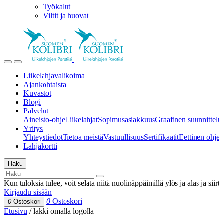
Työkalut
Viltit ja huovat
Liikelahjavalikoima
Ajankohtaista
Kuvastot
Blogi
Palvelut
Aineisto-ohje
Liikelahjat
Sopimusasiakkuus
Graafinen suunnittel
Yritys
Yhteystiedot
Tietoa meistä
Vastuullisuus
Sertifikaatit
Eettinen ohjei
Lahjakortti
Haku
Kun tuloksia tulee, voit selata niitä nuolinäppäimillä ylös ja alas ja si
Kirjaudu sisään
0
Ostoskori
0
Ostoskori
Etusivu
/
lakki omalla logolla