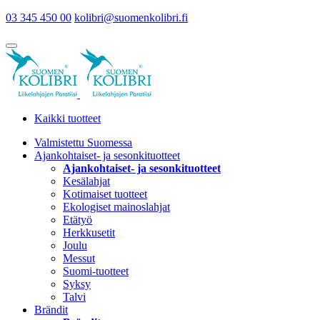
03 345 450 00
kolibri@suomenkolibri.fi
Kaikki tuotteet
Valmistettu Suomessa
Ajankohtaiset- ja sesonkituotteet
Ajankohtaiset- ja sesonkituotteet
Kesälahjat
Kotimaiset tuotteet
Ekologiset mainoslahjat
Etätyö
Herkkusetit
Joulu
Messut
Suomi-tuotteet
Syksy
Talvi
Brändit