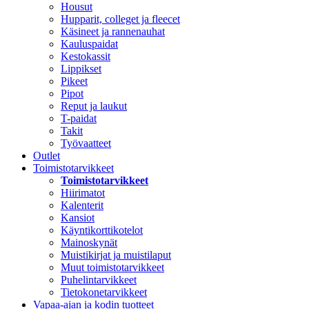
Housut
Hupparit, colleget ja fleecet
Käsineet ja rannenauhat
Kauluspaidat
Kestokassit
Lippikset
Pikeet
Pipot
Reput ja laukut
T-paidat
Takit
Työvaatteet
Outlet
Toimistotarvikkeet
Toimistotarvikkeet
Hiirimatot
Kalenterit
Kansiot
Käyntikorttikotelot
Mainoskynät
Muistikirjat ja muistilaput
Muut toimistotarvikkeet
Puhelintarvikkeet
Tietokonetarvikkeet
Vapaa-ajan ja kodin tuotteet