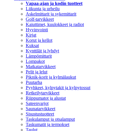
Vapaa-ajan ja kodin tuotteet
Liikunta ja urheilu
Askelmittarit ja sykemittarit
Golf-tarvikkeet
Kaiuttimet, kuulokkeet ja radiot
Hyvinvointi
Kirjat
Korut ja kellot
Kuksat
Kynttilät ja lyhdyt
Lämpömittarit
Lompakot
Matkatarvikkeet
Pelit ja lelut
Piknik-korit ja kylmälaukut
Puutarha
Pyyhkeet, kylpytakit ja kylpytossut
Retkeilytarvikkeet
Riippumatot ja alustat
Sateenvarjot
Saunatarvikkeet
Sisustustuotteet
Taskulamput ja otsalamput
Taskumatit ja termokset
Taulut