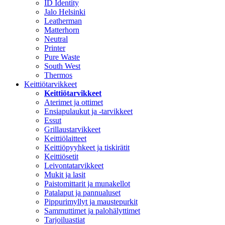
ID Identity
Jalo Helsinki
Leatherman
Matterhorn
Neutral
Printer
Pure Waste
South West
Thermos
Keittiötarvikkeet
Keittiötarvikkeet
Aterimet ja ottimet
Ensiapulaukut ja -tarvikkeet
Essut
Grillaustarvikkeet
Keittiölaitteet
Keittiöpyyhkeet ja tiskirätit
Keittiösetit
Leivontatarvikkeet
Mukit ja lasit
Paistomittarit ja munakellot
Patalaput ja pannualuset
Pippurimyllyt ja maustepurkit
Sammuttimet ja palohälyttimet
Tarjoiluastiat