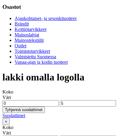
Osastot
Ajankohtaiset- ja sesonkituotteet
Brändit
Keittiötarvikkeet
Mainoslahjat
Mainostekstiilit
Outlet
Toimistotarvikkeet
Valmistettu Suomessa
Vapaa-ajan ja kodin tuotteet
lakki omalla logolla
Koko
Väri
Tyhjennä suodattimet
Suodattimet
×
Koko
Väri