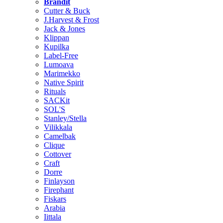
Brändit
Cutter & Buck
J.Harvest & Frost
Jack & Jones
Klippan
Kupilka
Label-Free
Lumoava
Marimekko
Native Spirit
Rituals
SACKit
SOL'S
Stanley/Stella
Vilikkala
Camelbak
Clique
Cottover
Craft
Dorre
Finlayson
Firephant
Fiskars
Arabia
Iittala