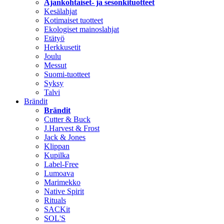
Ajankohtaiset- ja sesonkituotteet
Kesälahjat
Kotimaiset tuotteet
Ekologiset mainoslahjat
Etätyö
Herkkusetit
Joulu
Messut
Suomi-tuotteet
Syksy
Talvi
Brändit
Brändit
Cutter & Buck
J.Harvest & Frost
Jack & Jones
Klippan
Kupilka
Label-Free
Lumoava
Marimekko
Native Spirit
Rituals
SACKit
SOL'S