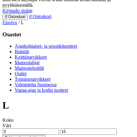
pyyhkäisemällä.
Kirjaudu sisään
0
Ostoskori
0
Ostoskori
Etusivu
/
L
Osastot
Ajankohtaiset- ja sesonkituotteet
Brändit
Keittiötarvikkeet
Mainoslahjat
Mainostekstiilit
Outlet
Toimistotarvikkeet
Valmistettu Suomessa
Vapaa-ajan ja kodin tuotteet
L
Koko
Väri