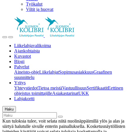
Työkalut
Viltit ja huovat
Liikelahjavalikoima
Ajankohtaista
Kuvastot
Blogi
Palvelut
Aineisto-ohje
Liikelahjat
Sopimusasiakkuus
Graafinen
suunnittelu
Yritys
Yhteystiedot
Tietoa meistä
Vastuullisuus
Sertifikaatit
Eettinen
ohjeistus toimittajille
Asiakastarinat
UKK
Lahjakortti
Haku
Kun tuloksia tulee, voit selata niitä nuolinäppäimillä ylös ja alas ja
siirtyä halutulle sivulle enterin painalluksella. Kosketusnäytöllisten
laitteiden käyttäjät voivat selata tuloksia koskettamalla ja