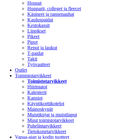
Housut
Hupparit, colleget ja fleecet
Käsineet ja rannenauhat
Kauluspaidat
Kestokassit
Lippikset
Pikeet
Pipot
Reput ja laukut
T-paidat
Takit
Työvaatteet
Outlet
Toimistotarvikkeet
Toimistotarvikkeet
Hiirimatot
Kalenterit
Kansiot
Käyntikorttikotelot
Mainoskynät
Muistikirjat ja muistilaput
Muut toimistotarvikkeet
Puhelintarvikkeet
Tietokonetarvikkeet
Vapaa-ajan ja kodin tuotteet