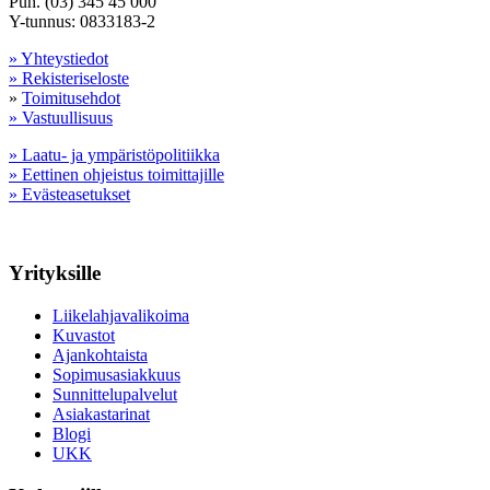
Puh. (03) 345 45 000
Y-tunnus: 0833183-2
» Yhteystiedot
» Rekisteriseloste
»
Toimitusehdot
» Vastuullisuus
» Laatu- ja ympäristöpolitiikka
» Eettinen ohjeistus toimittajille
» Evästeasetukset
Yrityksille
Liikelahjavalikoima
Kuvastot
Ajankohtaista
Sopimusasiakkuus
Sunnittelupalvelut
Asiakastarinat
Blogi
UKK