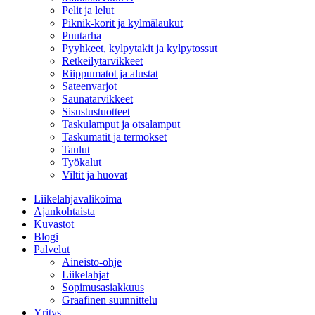
Pelit ja lelut
Piknik-korit ja kylmälaukut
Puutarha
Pyyhkeet, kylpytakit ja kylpytossut
Retkeilytarvikkeet
Riippumatot ja alustat
Sateenvarjot
Saunatarvikkeet
Sisustustuotteet
Taskulamput ja otsalamput
Taskumatit ja termokset
Taulut
Työkalut
Viltit ja huovat
Liikelahjavalikoima
Ajankohtaista
Kuvastot
Blogi
Palvelut
Aineisto-ohje
Liikelahjat
Sopimusasiakkuus
Graafinen suunnittelu
Yritys