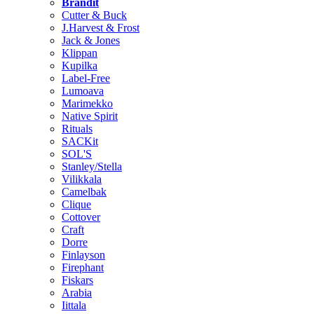
Brändit
Cutter & Buck
J.Harvest & Frost
Jack & Jones
Klippan
Kupilka
Label-Free
Lumoava
Marimekko
Native Spirit
Rituals
SACKit
SOL'S
Stanley/Stella
Vilikkala
Camelbak
Clique
Cottover
Craft
Dorre
Finlayson
Firephant
Fiskars
Arabia
Iittala