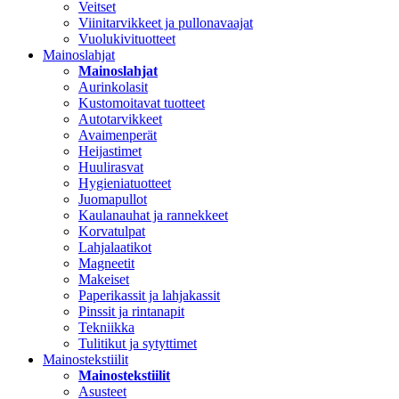
Veitset
Viinitarvikkeet ja pullonavaajat
Vuolukivituotteet
Mainoslahjat
Mainoslahjat
Aurinkolasit
Kustomoitavat tuotteet
Autotarvikkeet
Avaimenperät
Heijastimet
Huulirasvat
Hygieniatuotteet
Juomapullot
Kaulanauhat ja rannekkeet
Korvatulpat
Lahjalaatikot
Magneetit
Makeiset
Paperikassit ja lahjakassit
Pinssit ja rintanapit
Tekniikka
Tulitikut ja sytyttimet
Mainostekstiilit
Mainostekstiilit
Asusteet