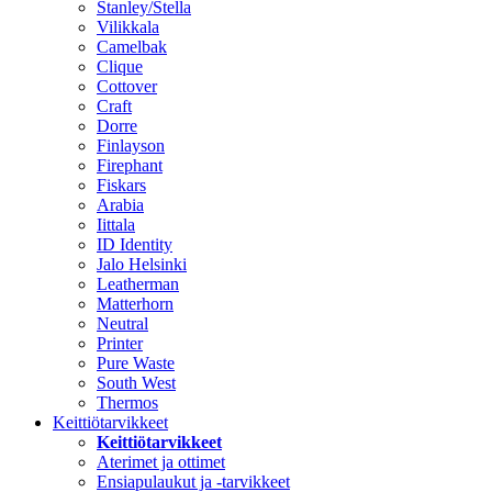
Stanley/Stella
Vilikkala
Camelbak
Clique
Cottover
Craft
Dorre
Finlayson
Firephant
Fiskars
Arabia
Iittala
ID Identity
Jalo Helsinki
Leatherman
Matterhorn
Neutral
Printer
Pure Waste
South West
Thermos
Keittiötarvikkeet
Keittiötarvikkeet
Aterimet ja ottimet
Ensiapulaukut ja -tarvikkeet