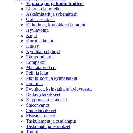
Vapaa-ajan ja kodin tuotteet
Liikunta ja urheilu
Askelmittarit ja sykemittarit
Golf-tarvikkeet
Kaiuttimet, kuulokkeet ja radiot
Hyvinvointi
Kirjat
Korut ja kellot
Kuksat
Kynttilät ja lyhdyt
Lämpömittarit
Lompakot
Matkatarvikkeet
Pelit ja lelut
Piknik-korit ja kylmälaukut
Puutarha
Pyyhkeet, kylpytakit ja kylpytossut
Retkeilytarvikkeet
Riippumatot ja alustat
Sateenvarjot
Saunatarvikkeet
Sisustustuotteet
Taskulamput ja otsalamput
Taskumatit ja termokset
Taulut