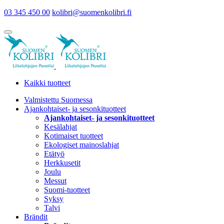
03 345 450 00
kolibri@suomenkolibri.fi
Kaikki tuotteet
Valmistettu Suomessa
Ajankohtaiset- ja sesonkituotteet
Ajankohtaiset- ja sesonkituotteet
Kesälahjat
Kotimaiset tuotteet
Ekologiset mainoslahjat
Etätyö
Herkkusetit
Joulu
Messut
Suomi-tuotteet
Syksy
Talvi
Brändit