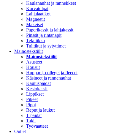
Kaulanauhat ja rannekkeet
Korvatulpat
Lahjalaatikot
Magneetit
Makeiset
Paperikassit ja lahjakassit
Pinssit ja rintanapit
Tekniikka
Tulitikut ja sytyttimet
Mainostekstiilit
Mainostekstiilit
Asusteet
Housut
Hupparit, colleget ja fleecet
Käsineet ja rannenauhat
Kauluspaidat
Kestokassit
Lippikset
Pikeet
Pipot
Reput ja laukut
T-paidat
Takit
Työvaatteet
Outlet