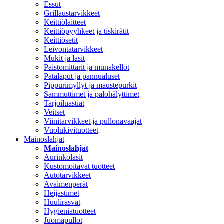
Essut
Grillaustarvikkeet
Keittiölaitteet
Keittiöpyyhkeet ja tiskirätit
Keittiösetit
Leivontatarvikkeet
Mukit ja lasit
Paistomittarit ja munakellot
Patalaput ja pannualuset
Pippurimyllyt ja maustepurkit
Sammuttimet ja palohälyttimet
Tarjoiluastiat
Veitset
Viinitarvikkeet ja pullonavaajat
Vuolukivituotteet
Mainoslahjat
Mainoslahjat
Aurinkolasit
Kustomoitavat tuotteet
Autotarvikkeet
Avaimenperät
Heijastimet
Huulirasvat
Hygieniatuotteet
Juomapullot