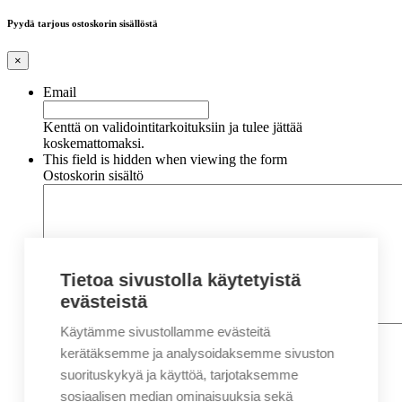
Pyydä tarjous ostoskorin sisällöstä
×
Email
Kenttä on validointitarkoituksiin ja tulee jättää
koskemattomaksi.
This field is hidden when viewing the form
Ostoskorin sisältö
Tietoa sivustolla käytetyistä
evästeistä
Käytämme sivustollamme evästeitä
Nimi
*
Etunimi
kerätäksemme ja analysoidaksemme sivuston
Sukunimi
suorituskykyä ja käyttöä, tarjotaksemme
Yritys
sosiaalisen median ominaisuuksia sekä