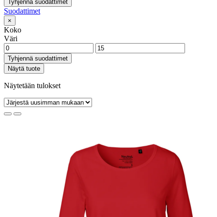
Tyhjennä suodattimet
Suodattimet
×
Koko
Väri
Tyhjennä suodattimet
Näytä tuote
Näytetään tulokset