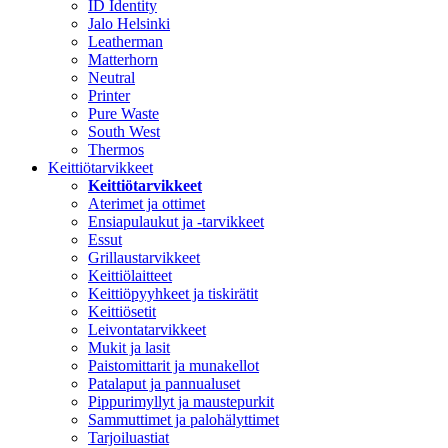
ID Identity
Jalo Helsinki
Leatherman
Matterhorn
Neutral
Printer
Pure Waste
South West
Thermos
Keittiötarvikkeet
Keittiötarvikkeet
Aterimet ja ottimet
Ensiapulaukut ja -tarvikkeet
Essut
Grillaustarvikkeet
Keittiölaitteet
Keittiöpyyhkeet ja tiskirätit
Keittiösetit
Leivontatarvikkeet
Mukit ja lasit
Paistomittarit ja munakellot
Patalaput ja pannualuset
Pippurimyllyt ja maustepurkit
Sammuttimet ja palohälyttimet
Tarjoiluastiat