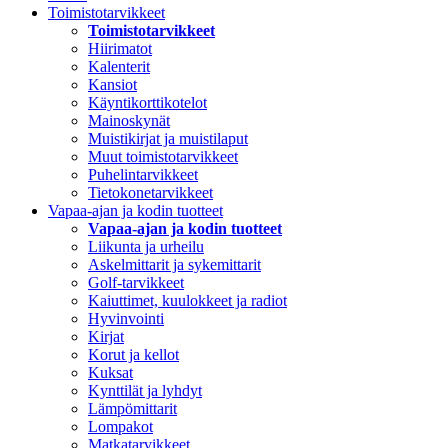
Toimistotarvikkeet
Toimistotarvikkeet
Hiirimatot
Kalenterit
Kansiot
Käyntikorttikotelot
Mainoskynät
Muistikirjat ja muistilaput
Muut toimistotarvikkeet
Puhelintarvikkeet
Tietokonetarvikkeet
Vapaa-ajan ja kodin tuotteet
Vapaa-ajan ja kodin tuotteet
Liikunta ja urheilu
Askelmittarit ja sykemittarit
Golf-tarvikkeet
Kaiuttimet, kuulokkeet ja radiot
Hyvinvointi
Kirjat
Korut ja kellot
Kuksat
Kynttilät ja lyhdyt
Lämpömittarit
Lompakot
Matkatarvikkeet