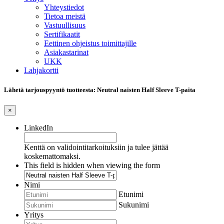
Yhteystiedot
Tietoa meistä
Vastuullisuus
Sertifikaatit
Eettinen ohjeistus toimittajille
Asiakastarinat
UKK
Lahjakortti
Lähetä tarjouspyyntö tuotteesta: Neutral naisten Half Sleeve T-paita
×
LinkedIn
Kenttä on validointitarkoituksiin ja tulee jättää
koskemattomaksi.
This field is hidden when viewing the form
Nimi
Etunimi
Sukunimi
Yritys