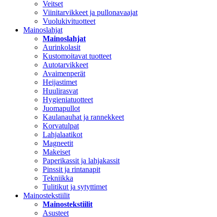
Veitset
Viinitarvikkeet ja pullonavaajat
Vuolukivituotteet
Mainoslahjat
Mainoslahjat
Aurinkolasit
Kustomoitavat tuotteet
Autotarvikkeet
Avaimenperät
Heijastimet
Huulirasvat
Hygieniatuotteet
Juomapullot
Kaulanauhat ja rannekkeet
Korvatulpat
Lahjalaatikot
Magneetit
Makeiset
Paperikassit ja lahjakassit
Pinssit ja rintanapit
Tekniikka
Tulitikut ja sytyttimet
Mainostekstiilit
Mainostekstiilit
Asusteet