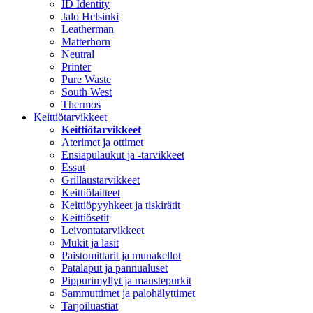
ID Identity
Jalo Helsinki
Leatherman
Matterhorn
Neutral
Printer
Pure Waste
South West
Thermos
Keittiötarvikkeet
Keittiötarvikkeet
Aterimet ja ottimet
Ensiapulaukut ja -tarvikkeet
Essut
Grillaustarvikkeet
Keittiölaitteet
Keittiöpyyhkeet ja tiskirätit
Keittiösetit
Leivontatarvikkeet
Mukit ja lasit
Paistomittarit ja munakellot
Patalaput ja pannualuset
Pippurimyllyt ja maustepurkit
Sammuttimet ja palohälyttimet
Tarjoiluastiat