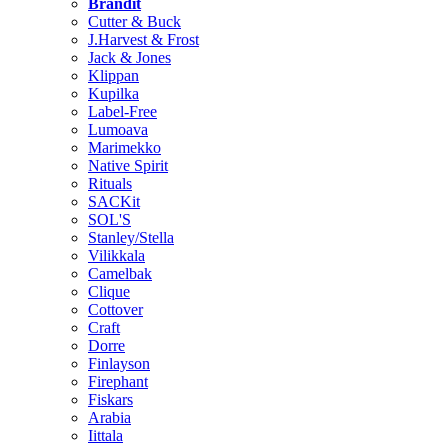
Brändit
Cutter & Buck
J.Harvest & Frost
Jack & Jones
Klippan
Kupilka
Label-Free
Lumoava
Marimekko
Native Spirit
Rituals
SACKit
SOL'S
Stanley/Stella
Vilikkala
Camelbak
Clique
Cottover
Craft
Dorre
Finlayson
Firephant
Fiskars
Arabia
Iittala