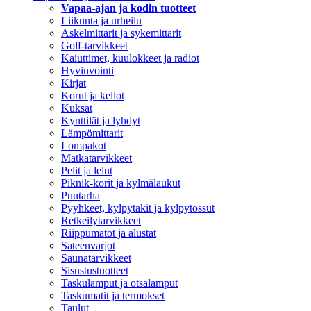
Vapaa-ajan ja kodin tuotteet
Liikunta ja urheilu
Askelmittarit ja sykemittarit
Golf-tarvikkeet
Kaiuttimet, kuulokkeet ja radiot
Hyvinvointi
Kirjat
Korut ja kellot
Kuksat
Kynttilät ja lyhdyt
Lämpömittarit
Lompakot
Matkatarvikkeet
Pelit ja lelut
Piknik-korit ja kylmälaukut
Puutarha
Pyyhkeet, kylpytakit ja kylpytossut
Retkeilytarvikkeet
Riippumatot ja alustat
Sateenvarjot
Saunatarvikkeet
Sisustustuotteet
Taskulamput ja otsalamput
Taskumatit ja termokset
Taulut