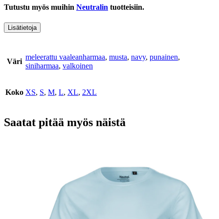
Tutustu myös muihin
Neutralin
tuotteisiin.
Lisätietoja
meleerattu vaaleanharmaa
,
musta
,
navy
,
punainen
,
Väri
siniharmaa
,
valkoinen
Koko
XS
,
S
,
M
,
L
,
XL
,
2XL
Saatat pitää myös näistä