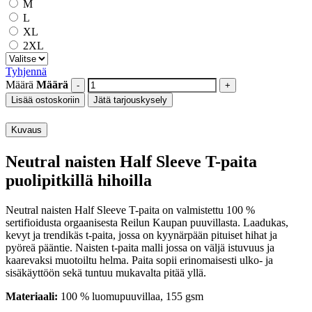
M
L
XL
2XL
Tyhjennä
Määrä
Määrä
Lisää ostoskoriin
Jätä tarjouskysely
Kuvaus
Neutral naisten Half Sleeve T-paita
puolipitkillä hihoilla
Neutral naisten Half Sleeve T-paita on valmistettu 100 %
sertifioidusta orgaanisesta Reilun Kaupan puuvillasta. Laadukas,
kevyt ja trendikäs t-paita, jossa on kyynärpään pituiset hihat ja
pyöreä pääntie. Naisten t-paita malli jossa on väljä istuvuus ja
kaarevaksi muotoiltu helma. Paita sopii erinomaisesti ulko- ja
sisäkäyttöön sekä tuntuu mukavalta pitää yllä.
Materiaali:
100 % luomupuuvillaa, 155 gsm