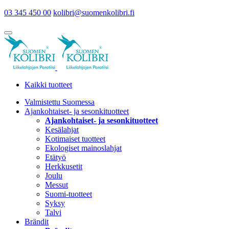
03 345 450 00
kolibri@suomenkolibri.fi
Kaikki tuotteet
Valmistettu Suomessa
Ajankohtaiset- ja sesonkituotteet
Ajankohtaiset- ja sesonkituotteet
Kesälahjat
Kotimaiset tuotteet
Ekologiset mainoslahjat
Etätyö
Herkkusetit
Joulu
Messut
Suomi-tuotteet
Syksy
Talvi
Brändit