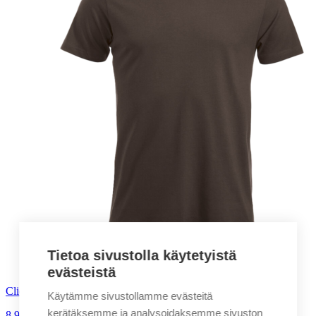
Tietoa sivustolla käytetyistä
evästeistä
Clique New Classic-T miesten t-paita
Käytämme sivustollamme evästeitä
kerätäksemme ja analysoidaksemme sivuston
8,90
€
alv. 0%