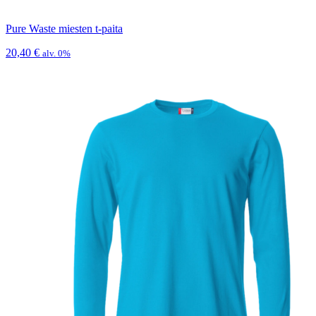
Pure Waste miesten t-paita
20,40
€
alv. 0%