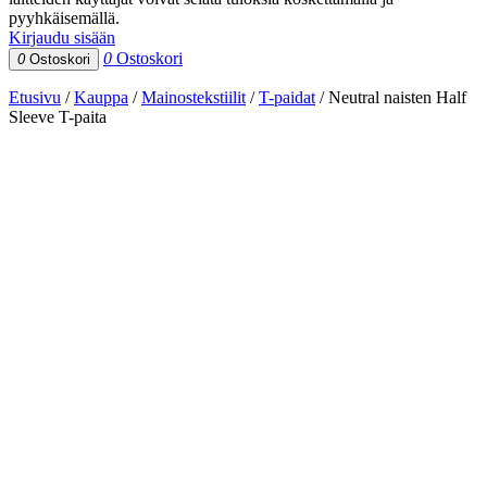
pyyhkäisemällä.
Kirjaudu sisään
0
Ostoskori
0
Ostoskori
Etusivu
/
Kauppa
/
Mainostekstiilit
/
T-paidat
/
Neutral naisten Half
Sleeve T-paita