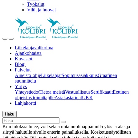
Työkalut
Viltit ja huovat
Liikelahjavalikoima
Ajankohtaista
Kuvastot
Blogi
Palvelut
Aineisto-ohje
Liikelahjat
Sopimusasiakkuus
Graafinen
suunnittelu
Yritys
Yhteystiedot
Tietoa meistä
Vastuullisuus
Sertifikaatit
Eettinen
ohjeistus toimittajille
Asiakastarinat
UKK
Lahjakortti
Haku
Kun tuloksia tulee, voit selata niitä nuolinäppäimillä ylös ja alas ja
siirtyä halutulle sivulle enterin painalluksella. Kosketusnäytöllisten
laitteiden käyttäjät voivat selata tuloksia koskettamalla ja