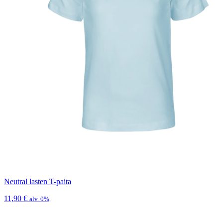
Neutral lasten T-paita
11,90
€
alv. 0%