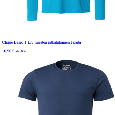
Clique Basic-T L/S miesten pitkähihainen t-paita
10,90
€
alv. 0%