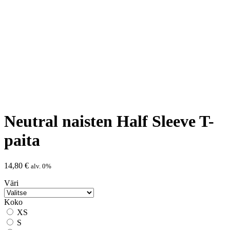
Neutral naisten Half Sleeve T-
paita
14,80
€
alv. 0%
Väri
Koko
XS
S