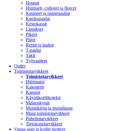
Housut
Hupparit, colleget ja fleecet
Käsineet ja rannenauhat
Kauluspaidat
Kestokassit
Lippikset
Pikeet
Pipot
Reput ja laukut
T-paidat
Takit
Työvaatteet
Outlet
Toimistotarvikkeet
Toimistotarvikkeet
Hiirimatot
Kalenterit
Kansiot
Käyntikorttikotelot
Mainoskynät
Muistikirjat ja muistilaput
Muut toimistotarvikkeet
Puhelintarvikkeet
Tietokonetarvikkeet
Vapaa-ajan ja kodin tuotteet