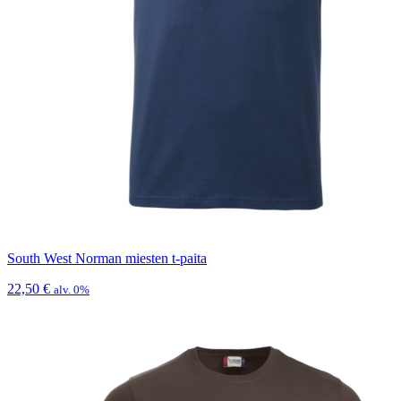
South West Norman miesten t-paita
22,50
€
alv. 0%