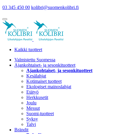
03 345 450 00
kolibri@suomenkolibri.fi
Kaikki tuotteet
Valmistettu Suomessa
Ajankohtaiset- ja sesonkituotteet
Ajankohtaiset- ja sesonkituotteet
Kesälahjat
Kotimaiset tuotteet
Ekologiset mainoslahjat
Etätyö
Herkkusetit
Joulu
Messut
Suomi-tuotteet
Syksy
Talvi
Brändit