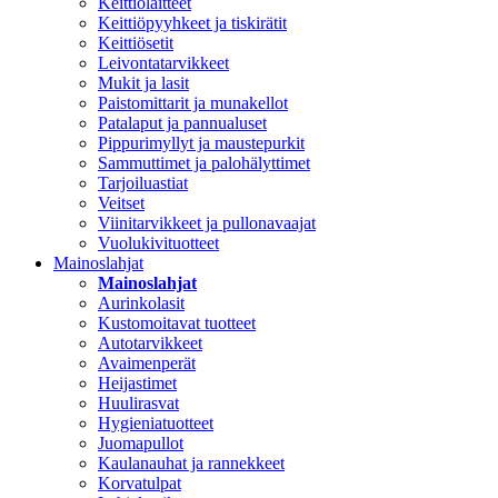
Keittiölaitteet
Keittiöpyyhkeet ja tiskirätit
Keittiösetit
Leivontatarvikkeet
Mukit ja lasit
Paistomittarit ja munakellot
Patalaput ja pannualuset
Pippurimyllyt ja maustepurkit
Sammuttimet ja palohälyttimet
Tarjoiluastiat
Veitset
Viinitarvikkeet ja pullonavaajat
Vuolukivituotteet
Mainoslahjat
Mainoslahjat
Aurinkolasit
Kustomoitavat tuotteet
Autotarvikkeet
Avaimenperät
Heijastimet
Huulirasvat
Hygieniatuotteet
Juomapullot
Kaulanauhat ja rannekkeet
Korvatulpat