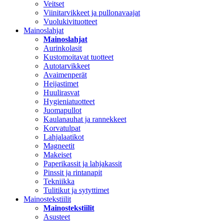
Veitset
Viinitarvikkeet ja pullonavaajat
Vuolukivituotteet
Mainoslahjat
Mainoslahjat
Aurinkolasit
Kustomoitavat tuotteet
Autotarvikkeet
Avaimenperät
Heijastimet
Huulirasvat
Hygieniatuotteet
Juomapullot
Kaulanauhat ja rannekkeet
Korvatulpat
Lahjalaatikot
Magneetit
Makeiset
Paperikassit ja lahjakassit
Pinssit ja rintanapit
Tekniikka
Tulitikut ja sytyttimet
Mainostekstiilit
Mainostekstiilit
Asusteet