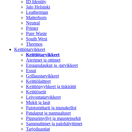
ID Identity
Jalo Helsinki
Leatherman
Matterhorn
Neutral
Printer
Pure Waste
South West
Thermos
Keittiötarvikkeet
Keittiötarvikkeet
Aterimet ja ottimet
Ensiapulaukut ja -tarvikkeet
Essut
Grillaustarvikkeet
Keittiölaitteet
Keittiöpyyhkeet ja tiskirätit
Keittiösetit
Leivontatarvikkeet
Mukit ja lasit
Paistomittarit ja munakellot
Patalaput ja pannualuset
Pippurimyllyt ja maustepurkit
Sammuttimet ja palohälyttimet
Tarjoiluastiat