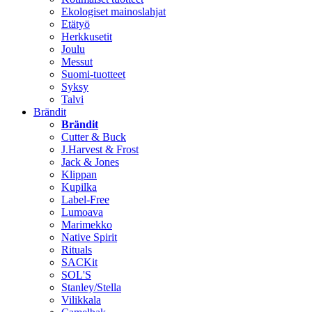
Ekologiset mainoslahjat
Etätyö
Herkkusetit
Joulu
Messut
Suomi-tuotteet
Syksy
Talvi
Brändit
Brändit
Cutter & Buck
J.Harvest & Frost
Jack & Jones
Klippan
Kupilka
Label-Free
Lumoava
Marimekko
Native Spirit
Rituals
SACKit
SOL'S
Stanley/Stella
Vilikkala