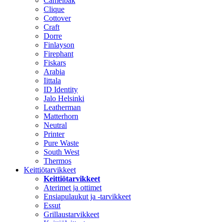
Camelbak
Clique
Cottover
Craft
Dorre
Finlayson
Firephant
Fiskars
Arabia
Iittala
ID Identity
Jalo Helsinki
Leatherman
Matterhorn
Neutral
Printer
Pure Waste
South West
Thermos
Keittiötarvikkeet
Keittiötarvikkeet
Aterimet ja ottimet
Ensiapulaukut ja -tarvikkeet
Essut
Grillaustarvikkeet