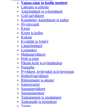
Vapaa-ajan ja kodin tuotteet
Liikunta ja urheilu
Askelmittarit ja sykemittarit
Golf-tarvikkeet
Kaiuttimet, kuulokkeet ja radiot
Hyvinvointi
Kirjat
Korut ja kellot
Kuksat
Kynttilät ja lyhdyt
Lämpömittarit
Lompakot
Matkatarvikkeet
Pelit ja lelut
Piknik-korit ja kylmälaukut
Puutarha
Pyyhkeet, kylpytakit ja kylpytossut
Retkeilytarvikkeet
Riippumatot ja alustat
Sateenvarjot
Saunatarvikkeet
Sisustustuotteet
Taskulamput ja otsalamput
Taskumatit ja termokset
Taulut