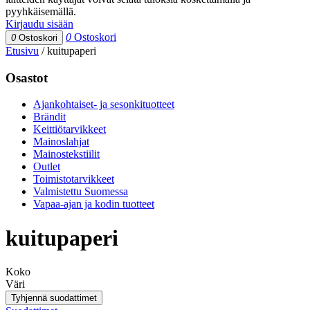
pyyhkäisemällä.
Kirjaudu sisään
0
Ostoskori
0
Ostoskori
Etusivu
/
kuitupaperi
Osastot
Ajankohtaiset- ja sesonkituotteet
Brändit
Keittiötarvikkeet
Mainoslahjat
Mainostekstiilit
Outlet
Toimistotarvikkeet
Valmistettu Suomessa
Vapaa-ajan ja kodin tuotteet
kuitupaperi
Koko
Väri
Tyhjennä suodattimet