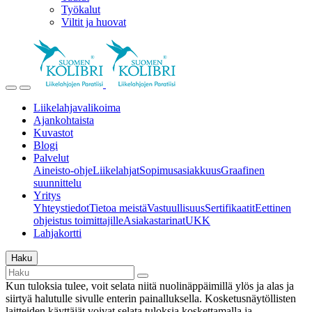
Työkalut
Viltit ja huovat
Liikelahjavalikoima
Ajankohtaista
Kuvastot
Blogi
Palvelut
Aineisto-ohje
Liikelahjat
Sopimusasiakkuus
Graafinen
suunnittelu
Yritys
Yhteystiedot
Tietoa meistä
Vastuullisuus
Sertifikaatit
Eettinen
ohjeistus toimittajille
Asiakastarinat
UKK
Lahjakortti
Haku
Kun tuloksia tulee, voit selata niitä nuolinäppäimillä ylös ja alas ja
siirtyä halutulle sivulle enterin painalluksella. Kosketusnäytöllisten
laitteiden käyttäjät voivat selata tuloksia koskettamalla ja