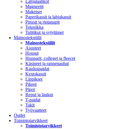
Lahjalaatikot
Magneetit
Makeiset
Paperikassit ja lahjakassit
Pinssit ja rintanapit
Tekniikka
Tulitikut ja sytyttimet
Mainostekstiilit
Mainostekstiilit
Asusteet
Housut
Hupparit, colleget ja fleecet
Käsineet ja rannenauhat
Kauluspaidat
Kestokassit
Lippikset
Pikeet
Pipot
Reput ja laukut
T-paidat
Takit
Työvaatteet
Outlet
Toimistotarvikkeet
Toimistotarvikkeet