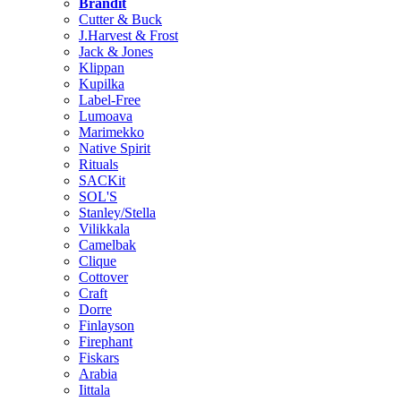
Brändit
Cutter & Buck
J.Harvest & Frost
Jack & Jones
Klippan
Kupilka
Label-Free
Lumoava
Marimekko
Native Spirit
Rituals
SACKit
SOL'S
Stanley/Stella
Vilikkala
Camelbak
Clique
Cottover
Craft
Dorre
Finlayson
Firephant
Fiskars
Arabia
Iittala