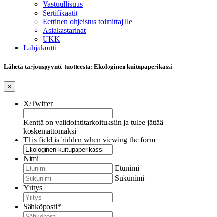
Vastuullisuus
Sertifikaatit
Eettinen ohjeistus toimittajille
Asiakastarinat
UKK
Lahjakortti
Lähetä tarjouspyyntö tuotteesta: Ekologinen kuitupaperikassi
×
X/Twitter
Kenttä on validointitarkoituksiin ja tulee jättää
koskemattomaksi.
This field is hidden when viewing the form
Nimi
Etunimi
Sukunimi
Yritys
Sähköposti
*