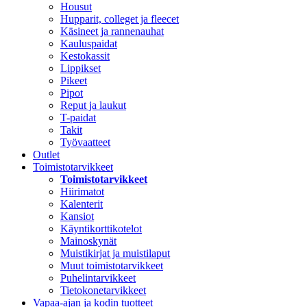
Housut
Hupparit, colleget ja fleecet
Käsineet ja rannenauhat
Kauluspaidat
Kestokassit
Lippikset
Pikeet
Pipot
Reput ja laukut
T-paidat
Takit
Työvaatteet
Outlet
Toimistotarvikkeet
Toimistotarvikkeet
Hiirimatot
Kalenterit
Kansiot
Käyntikorttikotelot
Mainoskynät
Muistikirjat ja muistilaput
Muut toimistotarvikkeet
Puhelintarvikkeet
Tietokonetarvikkeet
Vapaa-ajan ja kodin tuotteet