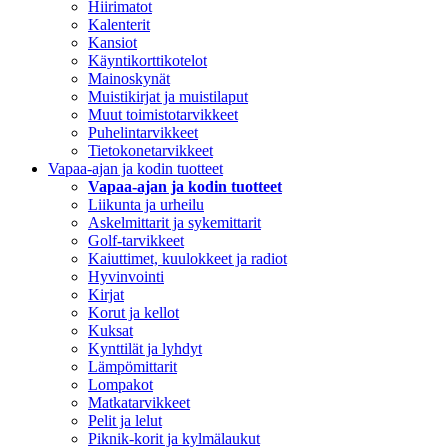
Hiirimatot
Kalenterit
Kansiot
Käyntikorttikotelot
Mainoskynät
Muistikirjat ja muistilaput
Muut toimistotarvikkeet
Puhelintarvikkeet
Tietokonetarvikkeet
Vapaa-ajan ja kodin tuotteet
Vapaa-ajan ja kodin tuotteet
Liikunta ja urheilu
Askelmittarit ja sykemittarit
Golf-tarvikkeet
Kaiuttimet, kuulokkeet ja radiot
Hyvinvointi
Kirjat
Korut ja kellot
Kuksat
Kynttilät ja lyhdyt
Lämpömittarit
Lompakot
Matkatarvikkeet
Pelit ja lelut
Piknik-korit ja kylmälaukut