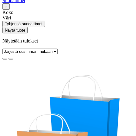
Suodattimet
×
Koko
Väri
Tyhjennä suodattimet
Näytä tuote
Näytetään tulokset