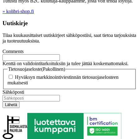
Tutustu myös B2C kuluttaja-kauppaamme, josta voit tehdä löytöjä.
» kolibri-shop.fi
Uutiskirje
Tilaa kuukausittaiset uutiskirjeet sähköpostiisi, saat tietoa tarjouksista
ja tuoteuutuuksista.
Comments
Kenttä on validointitarkoituksiin ja tulee jättää koskemattomaksi.
Tietosuojaseloste
(Pakollinen)
Hyväksyn markkinointiviestinnän tietosuojaselosteen
mukaisesti
Sähköposti