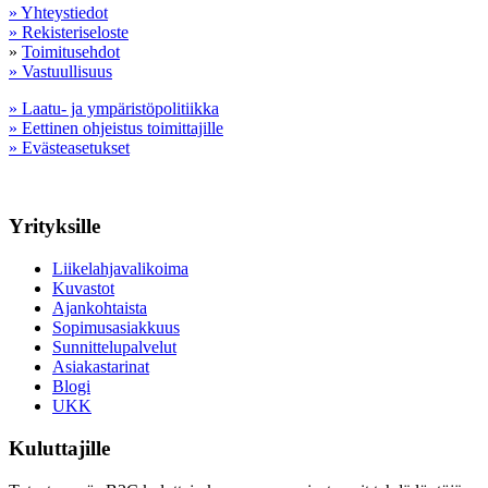
» Yhteystiedot
» Rekisteriseloste
»
Toimitusehdot
» Vastuullisuus
» Laatu- ja ympäristöpolitiikka
» Eettinen ohjeistus toimittajille
» Evästeasetukset
Yrityksille
Liikelahjavalikoima
Kuvastot
Ajankohtaista
Sopimusasiakkuus
Sunnittelupalvelut
Asiakastarinat
Blogi
UKK
Kuluttajille