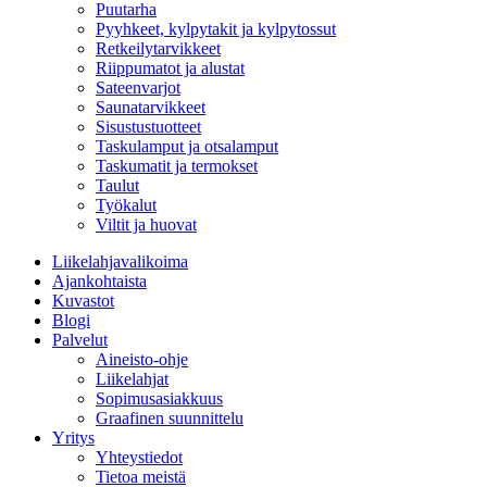
Puutarha
Pyyhkeet, kylpytakit ja kylpytossut
Retkeilytarvikkeet
Riippumatot ja alustat
Sateenvarjot
Saunatarvikkeet
Sisustustuotteet
Taskulamput ja otsalamput
Taskumatit ja termokset
Taulut
Työkalut
Viltit ja huovat
Liikelahjavalikoima
Ajankohtaista
Kuvastot
Blogi
Palvelut
Aineisto-ohje
Liikelahjat
Sopimusasiakkuus
Graafinen suunnittelu
Yritys
Yhteystiedot
Tietoa meistä