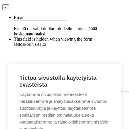
×
Email
Kenttä on validointitarkoituksiin ja tulee jättää
koskemattomaksi.
This field is hidden when viewing the form
Ostoskorin sisältö
Tietoa sivustolla käytetyistä
evästeistä
Käytämme sivustollamme evästeitä
Nimi
*
Etunimi
kerätäksemme ja analysoidaksemme sivuston
Sukunimi
suorituskykyä ja käyttöä, tarjotaksemme
Yritys
sosiaalisen median ominaisuuksia sekä
parantaaksemme ja räätälöidäksemme sisältöä
Sähköposti
*
ja mainoksia.