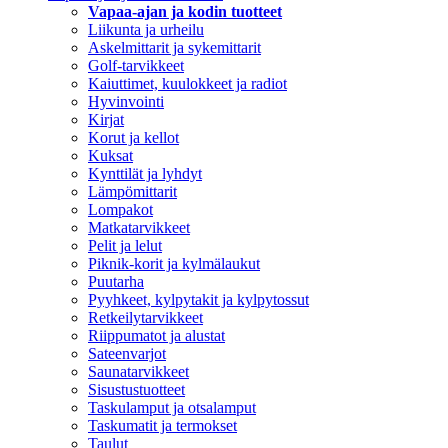
Vapaa-ajan ja kodin tuotteet
Liikunta ja urheilu
Askelmittarit ja sykemittarit
Golf-tarvikkeet
Kaiuttimet, kuulokkeet ja radiot
Hyvinvointi
Kirjat
Korut ja kellot
Kuksat
Kynttilät ja lyhdyt
Lämpömittarit
Lompakot
Matkatarvikkeet
Pelit ja lelut
Piknik-korit ja kylmälaukut
Puutarha
Pyyhkeet, kylpytakit ja kylpytossut
Retkeilytarvikkeet
Riippumatot ja alustat
Sateenvarjot
Saunatarvikkeet
Sisustustuotteet
Taskulamput ja otsalamput
Taskumatit ja termokset
Taulut