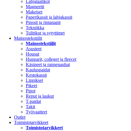
Lahjalaatikot
Magneetit
Makeiset
Paperikassit ja lahjakassit
Pinssit ja rintanapit
Tekniikka
Tulitikut ja sytyttimet
Mainostekstiilit
Mainostekstiilit
Asusteet
Housut
Hupparit, colleget ja fleecet
Käsineet ja rannenauhat
Kauluspaidat
Kestokassit
Lippikset
Pikeet
Pipot
Reput ja laukut
T-paidat
Takit
Työvaatteet
Outlet
Toimistotarvikkeet
Toimistotarvikkeet