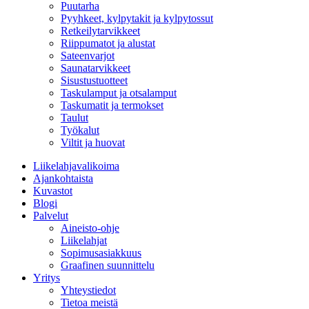
Puutarha
Pyyhkeet, kylpytakit ja kylpytossut
Retkeilytarvikkeet
Riippumatot ja alustat
Sateenvarjot
Saunatarvikkeet
Sisustustuotteet
Taskulamput ja otsalamput
Taskumatit ja termokset
Taulut
Työkalut
Viltit ja huovat
Liikelahjavalikoima
Ajankohtaista
Kuvastot
Blogi
Palvelut
Aineisto-ohje
Liikelahjat
Sopimusasiakkuus
Graafinen suunnittelu
Yritys
Yhteystiedot
Tietoa meistä