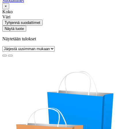
Suodattimet
×
Koko
Väri
Tyhjennä suodattimet
Näytä tuote
Näytetään tulokset