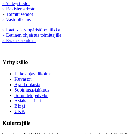
» Yhteystiedot
» Rekisteriseloste
»
Toimitusehdot
» Vastuullisuus
» Laatu- ja ympäristöpolitiikka
» Eettinen ohjeistus toimittajille
» Evästeasetukset
Yrityksille
Liikelahjavalikoima
Kuvastot
Ajankohtaista
Sopimusasiakkuus
Sunnittelupalvelut
Asiakastarinat
Blogi
UKK
Kuluttajille