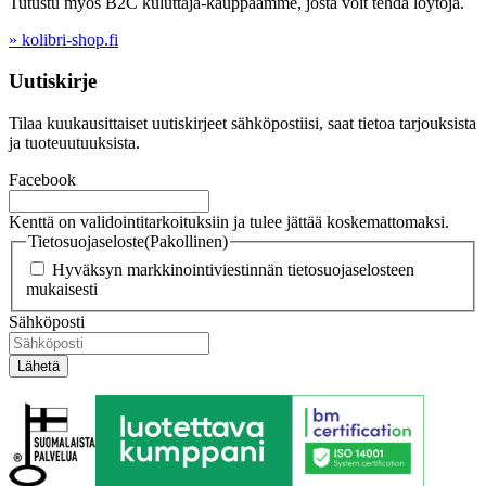
Tutustu myös B2C kuluttaja-kauppaamme, josta voit tehdä löytöjä.
» kolibri-shop.fi
Uutiskirje
Tilaa kuukausittaiset uutiskirjeet sähköpostiisi, saat tietoa tarjouksista
ja tuoteuutuuksista.
Facebook
Kenttä on validointitarkoituksiin ja tulee jättää koskemattomaksi.
Tietosuojaseloste
(Pakollinen)
Hyväksyn markkinointiviestinnän tietosuojaselosteen
mukaisesti
Sähköposti