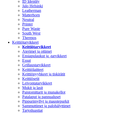
ID Identity
Jalo Helsinki
Leatherman
Matterhorn
Neutral
Printer
Pure Waste
South West
Thermos
Keittiötarvikkeet
Keittiötarvikkeet
Aterimet ja ottimet
Ensiapulaukut ja -tarvikkeet
Essut
Grillaustarvikkeet
Keittiölaitteet
Keittiöpyyhkeet ja tiskirätit
Keittiösetit
Leivontatarvikkeet
Mukit ja lasit
Paistomittarit ja munakellot
Patalaput ja pannualuset
Pippurimyllyt ja maustepurkit
Sammuttimet ja palohälyttimet
Tarjoiluastiat