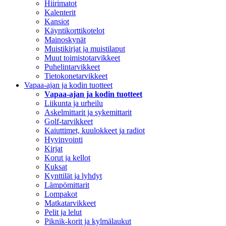
Hiirimatot
Kalenterit
Kansiot
Käyntikorttikotelot
Mainoskynät
Muistikirjat ja muistilaput
Muut toimistotarvikkeet
Puhelintarvikkeet
Tietokonetarvikkeet
Vapaa-ajan ja kodin tuotteet
Vapaa-ajan ja kodin tuotteet
Liikunta ja urheilu
Askelmittarit ja sykemittarit
Golf-tarvikkeet
Kaiuttimet, kuulokkeet ja radiot
Hyvinvointi
Kirjat
Korut ja kellot
Kuksat
Kynttilät ja lyhdyt
Lämpömittarit
Lompakot
Matkatarvikkeet
Pelit ja lelut
Piknik-korit ja kylmälaukut