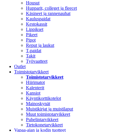
Housut
Hupparit, colleget ja fleecet
Käsineet ja rannenauhat
Kauluspaidat
Kestokassit
Lippikset
Pikeet
Pipot
Reput ja laukut
T-paidat
Takit
Työvaatteet
Outlet
Toimistotarvikkeet
Toimistotarvikkeet
Hiirimatot
Kalenterit
Kansiot
Käyntikorttikotelot
Mainoskynät
Muistikirjat ja muistilaput
Muut toimistotarvikkeet
Puhelintarvikkeet
Tietokonetarvikkeet
Vapaa-ajan ja kodin tuotteet