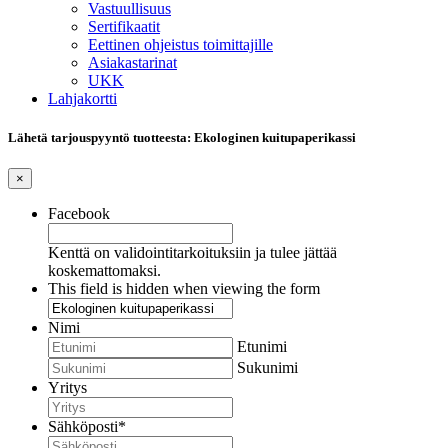
Vastuullisuus
Sertifikaatit
Eettinen ohjeistus toimittajille
Asiakastarinat
UKK
Lahjakortti
Lähetä tarjouspyyntö tuotteesta: Ekologinen kuitupaperikassi
×
Facebook
Kenttä on validointitarkoituksiin ja tulee jättää
koskemattomaksi.
This field is hidden when viewing the form
Nimi
Etunimi
Sukunimi
Yritys
Sähköposti
*