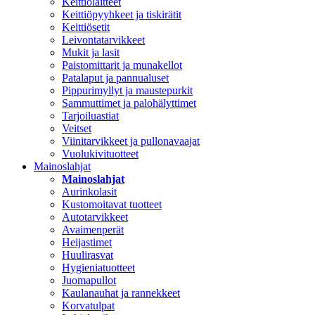
Keittiölaitteet
Keittiöpyyhkeet ja tiskirätit
Keittiösetit
Leivontatarvikkeet
Mukit ja lasit
Paistomittarit ja munakellot
Patalaput ja pannualuset
Pippurimyllyt ja maustepurkit
Sammuttimet ja palohälyttimet
Tarjoiluastiat
Veitset
Viinitarvikkeet ja pullonavaajat
Vuolukivituotteet
Mainoslahjat
Mainoslahjat
Aurinkolasit
Kustomoitavat tuotteet
Autotarvikkeet
Avaimenperät
Heijastimet
Huulirasvat
Hygieniatuotteet
Juomapullot
Kaulanauhat ja rannekkeet
Korvatulpat