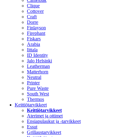
Camelbak
Clique
Cottover
Craft
Dorre
Finlayson
Firephant
Fiskars
Arabia
Iittala
ID Identity
Jalo Helsinki
Leatherman
Matterhorn
Neutral
Printer
Pure Waste
South West
Thermos
Keittiötarvikkeet
Keittiötarvikkeet
Aterimet ja ottimet
Ensiapulaukut ja -tarvikkeet
Essut
Grillaustarvikkeet