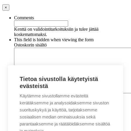
×
Comments
Kenttä on validointitarkoituksiin ja tulee jättää
koskemattomaksi.
This field is hidden when viewing the form
Ostoskorin sisältö
Tietoa sivustolla käytetyistä
evästeistä
Käytämme sivustollamme evästeitä
Nimi
*
Etunimi
kerätäksemme ja analysoidaksemme sivuston
Sukunimi
suorituskykyä ja käyttöä, tarjotaksemme
Yritys
sosiaalisen median ominaisuuksia sekä
parantaaksemme ja räätälöidäksemme sisältöä
Sähköposti
*
ja mainoksia.