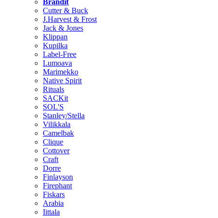
Brändit
Cutter & Buck
J.Harvest & Frost
Jack & Jones
Klippan
Kupilka
Label-Free
Lumoava
Marimekko
Native Spirit
Rituals
SACKit
SOL'S
Stanley/Stella
Vilikkala
Camelbak
Clique
Cottover
Craft
Dorre
Finlayson
Firephant
Fiskars
Arabia
Iittala