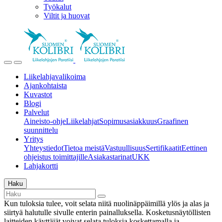
Työkalut
Viltit ja huovat
Liikelahjavalikoima
Ajankohtaista
Kuvastot
Blogi
Palvelut
Aineisto-ohje
Liikelahjat
Sopimusasiakkuus
Graafinen
suunnittelu
Yritys
Yhteystiedot
Tietoa meistä
Vastuullisuus
Sertifikaatit
Eettinen
ohjeistus toimittajille
Asiakastarinat
UKK
Lahjakortti
Haku
Kun tuloksia tulee, voit selata niitä nuolinäppäimillä ylös ja alas ja
siirtyä halutulle sivulle enterin painalluksella. Kosketusnäytöllisten
laitteiden käyttäjät voivat selata tuloksia koskettamalla ja