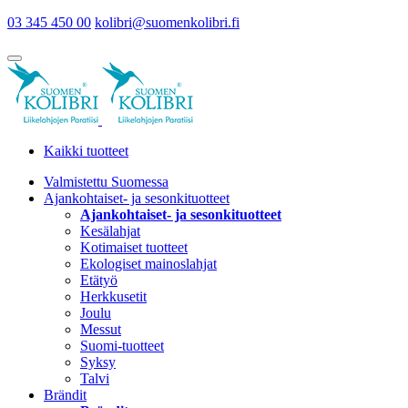
03 345 450 00
kolibri@suomenkolibri.fi
Kaikki tuotteet
Valmistettu Suomessa
Ajankohtaiset- ja sesonkituotteet
Ajankohtaiset- ja sesonkituotteet
Kesälahjat
Kotimaiset tuotteet
Ekologiset mainoslahjat
Etätyö
Herkkusetit
Joulu
Messut
Suomi-tuotteet
Syksy
Talvi
Brändit