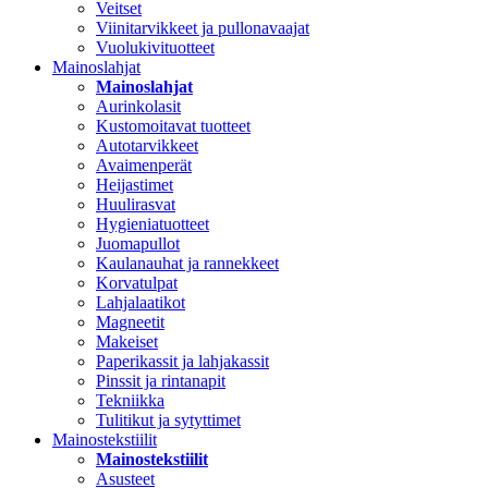
Veitset
Viinitarvikkeet ja pullonavaajat
Vuolukivituotteet
Mainoslahjat
Mainoslahjat
Aurinkolasit
Kustomoitavat tuotteet
Autotarvikkeet
Avaimenperät
Heijastimet
Huulirasvat
Hygieniatuotteet
Juomapullot
Kaulanauhat ja rannekkeet
Korvatulpat
Lahjalaatikot
Magneetit
Makeiset
Paperikassit ja lahjakassit
Pinssit ja rintanapit
Tekniikka
Tulitikut ja sytyttimet
Mainostekstiilit
Mainostekstiilit
Asusteet