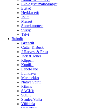
Ekologiset mainoslahjat
Etätyö
Herkkusetit
Joulu
Messut
Suomi-tuotteet
Syksy
Talvi
Brändit
Brändit
Cutter & Buck
J.Harvest & Frost
Jack & Jones
Klippan
Kupilka
Label-Free
Lumoava
Marimekko
Native Spirit
Rituals
SACKit
SOL'S
Stanley/Stella
Vilikkala