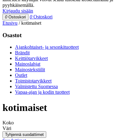
pyyhkäisemällä.
Kirjaudu sisään
0
Ostoskori
0
Ostoskori
Etusivu
/
kotimaiset
Osastot
Ajankohtaiset- ja sesonkituotteet
Brändit
Keittiötarvikkeet
Mainoslahjat
Mainostekstiilit
Outlet
Toimistotarvikkeet
Valmistettu Suomessa
Vapaa-ajan ja kodin tuotteet
kotimaiset
Koko
Väri
Tyhjennä suodattimet