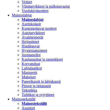
Veitset
Viinitarvikkeet ja pullonavaajat
Vuolukivituotteet
Mainoslahjat
Mainoslahjat
Aurinkolasit
Kustomoitavat tuotteet
Autotarvikkeet
Avaimenperät
Heijastimet
Huulirasvat
Hygieniatuotteet
Juomapullot
Kaulanauhat ja rannekkeet
Korvatulpat
Lahjalaatikot
Magneetit
Makeiset
Paperikassit ja lahjakassit
Pinssit ja rintanapit
Tekniikka
Tulitikut ja sytyttimet
Mainostekstiilit
Mainostekstiilit
Asusteet