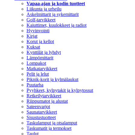
Vapaa-ajan ja kodin tuotteet
Liikunta ja urheilu
Askelmittarit ja sykemittarit
Golf-tarvikkeet
Kaiuttimet, kuulokkeet ja radiot
Hyvinvointi
Kirjat
Korut ja kellot
Kuksat
Kynttilät ja lyhdyt
Lämpömittarit
Lompakot
Matkatarvikkeet
Pelit ja lelut
Piknik-korit ja kylmälaukut
Puutarha
Pyyhkeet, kylpytakit ja kylpytossut
Retkeilytarvikkeet
Riippumatot ja alustat
Sateenvarjot
Saunatarvikkeet
Sisustustuotteet
Taskulamput ja otsalamput
Taskumatit ja termokset
Taulut