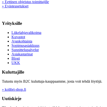
» Eettinen ohjeistus toimittajille
» Evästeasetukset
Yrityksille
Liikelahjavalikoima
Kuvastot
Ajankohtaista
Sopimusasiakkuus
Sunnittelupalvelut
Asiakastarinat
Blogi
UKK
Kuluttajille
Tutustu myös B2C kuluttaja-kauppaamme, josta voit tehdä löytöjä.
» kolibri-shop.fi
Uutiskirje