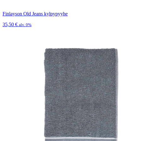
Finlayson Old Jeans kylpypyyhe
35,50
€
alv. 0%