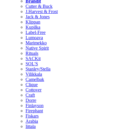
Brändit
Cutter & Buck
J.Harvest & Frost
Jack & Jones
Klippan
Kupilka
Label-Free
Lumoava
Marimekko
Native Spirit
Rituals
SACKit
SOL'S
Stanley/Stella
Vilikkala
Camelbak
Clique
Cottover
Craft
Dorre
Finlayson
Firephant
Fiskars
Arabia
Iittala