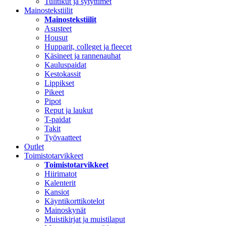
Tulitikut ja sytyttimet
Mainostekstiilit
Mainostekstiilit
Asusteet
Housut
Hupparit, colleget ja fleecet
Käsineet ja rannenauhat
Kauluspaidat
Kestokassit
Lippikset
Pikeet
Pipot
Reput ja laukut
T-paidat
Takit
Työvaatteet
Outlet
Toimistotarvikkeet
Toimistotarvikkeet
Hiirimatot
Kalenterit
Kansiot
Käyntikorttikotelot
Mainoskynät
Muistikirjat ja muistilaput