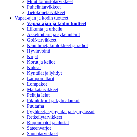
Muut toimistotarvikkeet
Puhelintarvikkeet
Tietokonetarvikkeet
Vapaa-ajan ja kodin tuotteet
Vapaa-ajan ja kodin tuotteet
Liikunta ja urheilu
Askelmittarit ja sykemittarit
Golf-tarvikkeet
Kaiuttimet, kuulokkeet ja radiot
Hyvinvointi
Kirjat
Korut ja kellot
Kuksat
Kynttilät ja lyhdyt
Lämpömittarit
Lompakot
Matkatarvikkeet
Pelit ja lelut
Piknik-korit ja kylmälaukut
Puutarha
Pyyhkeet, kylpytakit ja kylpytossut
Retkeilytarvikkeet
Riippumatot ja alustat
Sateenvarjot
Saunatarvikkeet