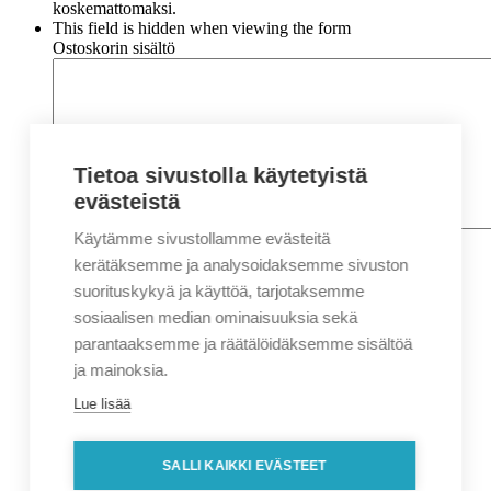
koskemattomaksi.
This field is hidden when viewing the form
Ostoskorin sisältö
Tietoa sivustolla käytetyistä
evästeistä
Käytämme sivustollamme evästeitä
Nimi
*
Etunimi
kerätäksemme ja analysoidaksemme sivuston
Sukunimi
suorituskykyä ja käyttöä, tarjotaksemme
Yritys
sosiaalisen median ominaisuuksia sekä
parantaaksemme ja räätälöidäksemme sisältöä
Sähköposti
*
ja mainoksia.
Puhelin
*
Lue lisää
Osoitetiedot
Lähiosoite
SALLI KAIKKI EVÄSTEET
Kaupunki