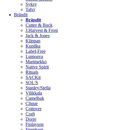
Syksy
Talvi
Brändit
Brändit
Cutter & Buck
J.Harvest & Frost
Jack & Jones
Klippan
Kupilka
Label-Free
Lumoava
Marimekko
Native Spirit
Rituals
SACKit
SOL'S
Stanley/Stella
Vilikkala
Camelbak
Clique
Cottover
Craft
Dorre
Finlayson
Firephant