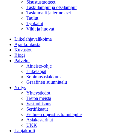
Sisustustuotteet
Taskulamput ja otsalamput
Taskumatit ja termokset
Taulut
Työkalut
Viltit ja huovat
Liikelahjavalikoima
Ajankohtaista
Kuvastot
Blogi
Palvelut
Aineisto-ohje
Liikelahjat
Sopimusasiakkuus
Graafinen suunnittelu
Yritys
Yhteystiedot
Tietoa meistä
Vastuullisuus
Sertifikaatit
Eettinen ohjeistus toimittajille
Asiakastarinat
UKK
Lahjakortti