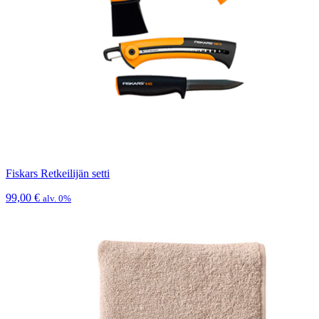
Fiskars Retkeilijän setti
99,00
€
alv. 0%