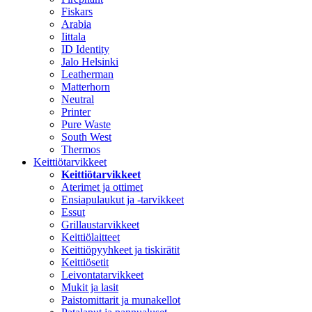
Fiskars
Arabia
Iittala
ID Identity
Jalo Helsinki
Leatherman
Matterhorn
Neutral
Printer
Pure Waste
South West
Thermos
Keittiötarvikkeet
Keittiötarvikkeet
Aterimet ja ottimet
Ensiapulaukut ja -tarvikkeet
Essut
Grillaustarvikkeet
Keittiölaitteet
Keittiöpyyhkeet ja tiskirätit
Keittiösetit
Leivontatarvikkeet
Mukit ja lasit
Paistomittarit ja munakellot