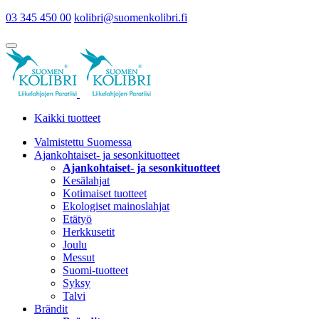
03 345 450 00
kolibri@suomenkolibri.fi
Kaikki tuotteet
Valmistettu Suomessa
Ajankohtaiset- ja sesonkituotteet
Ajankohtaiset- ja sesonkituotteet
Kesälahjat
Kotimaiset tuotteet
Ekologiset mainoslahjat
Etätyö
Herkkusetit
Joulu
Messut
Suomi-tuotteet
Syksy
Talvi
Brändit