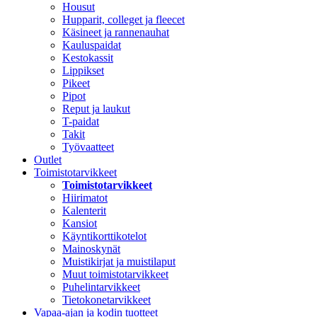
Housut
Hupparit, colleget ja fleecet
Käsineet ja rannenauhat
Kauluspaidat
Kestokassit
Lippikset
Pikeet
Pipot
Reput ja laukut
T-paidat
Takit
Työvaatteet
Outlet
Toimistotarvikkeet
Toimistotarvikkeet
Hiirimatot
Kalenterit
Kansiot
Käyntikorttikotelot
Mainoskynät
Muistikirjat ja muistilaput
Muut toimistotarvikkeet
Puhelintarvikkeet
Tietokonetarvikkeet
Vapaa-ajan ja kodin tuotteet