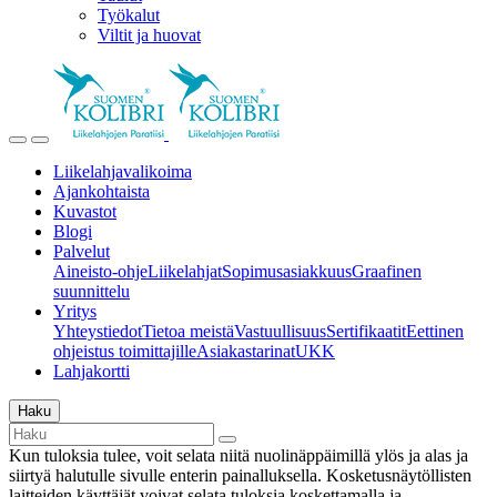
Työkalut
Viltit ja huovat
Liikelahjavalikoima
Ajankohtaista
Kuvastot
Blogi
Palvelut
Aineisto-ohje
Liikelahjat
Sopimusasiakkuus
Graafinen
suunnittelu
Yritys
Yhteystiedot
Tietoa meistä
Vastuullisuus
Sertifikaatit
Eettinen
ohjeistus toimittajille
Asiakastarinat
UKK
Lahjakortti
Haku
Kun tuloksia tulee, voit selata niitä nuolinäppäimillä ylös ja alas ja
siirtyä halutulle sivulle enterin painalluksella. Kosketusnäytöllisten
laitteiden käyttäjät voivat selata tuloksia koskettamalla ja