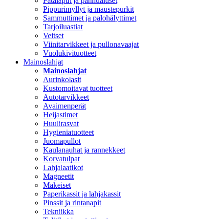
Patalaput ja pannualuset
Pippurimyllyt ja maustepurkit
Sammuttimet ja palohälyttimet
Tarjoiluastiat
Veitset
Viinitarvikkeet ja pullonavaajat
Vuolukivituotteet
Mainoslahjat
Mainoslahjat
Aurinkolasit
Kustomoitavat tuotteet
Autotarvikkeet
Avaimenperät
Heijastimet
Huulirasvat
Hygieniatuotteet
Juomapullot
Kaulanauhat ja rannekkeet
Korvatulpat
Lahjalaatikot
Magneetit
Makeiset
Paperikassit ja lahjakassit
Pinssit ja rintanapit
Tekniikka