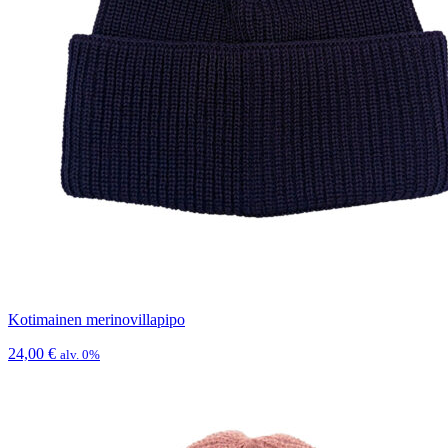
Kotimainen merinovillapipo
24,00
€
alv. 0%