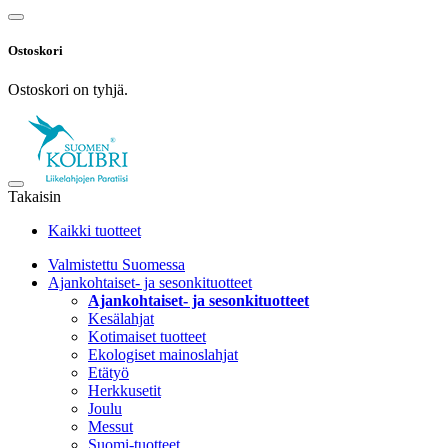
Ostoskori
Ostoskori on tyhjä.
Takaisin
Kaikki tuotteet
Valmistettu Suomessa
Ajankohtaiset- ja sesonkituotteet
Ajankohtaiset- ja sesonkituotteet
Kesälahjat
Kotimaiset tuotteet
Ekologiset mainoslahjat
Etätyö
Herkkusetit
Joulu
Messut
Suomi-tuotteet