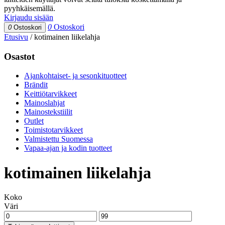
pyyhkäisemällä.
Kirjaudu sisään
0
Ostoskori
0
Ostoskori
Etusivu
/
kotimainen liikelahja
Osastot
Ajankohtaiset- ja sesonkituotteet
Brändit
Keittiötarvikkeet
Mainoslahjat
Mainostekstiilit
Outlet
Toimistotarvikkeet
Valmistettu Suomessa
Vapaa-ajan ja kodin tuotteet
kotimainen liikelahja
Koko
Väri