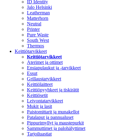
ID Identity
Jalo Helsinki
Leatherman
Matterhorn
Neutral
Printer
Pure Waste
South West
Thermos
Keittiötarvikkeet
Keittiötarvikkeet
Aterimet ja ottimet
Ensiapulaukut ja -tarvikkeet
Essut
Grillaustarvikkeet
Keittiölaitteet
Keittiöpyyhkeet ja tiskirätit
Keittiösetit
Leivontatarvikkeet
Mukit ja lasit
Paistomittarit ja munakellot
Patalaput ja pannualuset
Pippurimyllyt ja maustepurkit
Sammuttimet ja palohälyttimet
Tarjoiluastiat