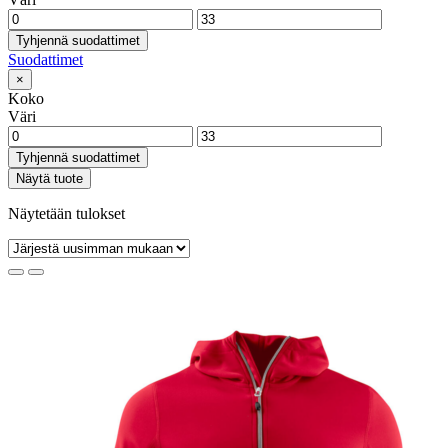
Tyhjennä suodattimet
Suodattimet
×
Koko
Väri
Tyhjennä suodattimet
Näytä tuote
Näytetään tulokset