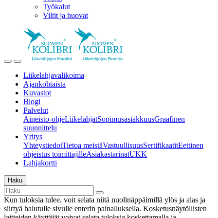
Työkalut
Viltit ja huovat
Liikelahjavalikoima
Ajankohtaista
Kuvastot
Blogi
Palvelut
Aineisto-ohje
Liikelahjat
Sopimusasiakkuus
Graafinen
suunnittelu
Yritys
Yhteystiedot
Tietoa meistä
Vastuullisuus
Sertifikaatit
Eettinen
ohjeistus toimittajille
Asiakastarinat
UKK
Lahjakortti
Haku
Kun tuloksia tulee, voit selata niitä nuolinäppäimillä ylös ja alas ja
siirtyä halutulle sivulle enterin painalluksella. Kosketusnäytöllisten
laitteiden käyttäjät voivat selata tuloksia koskettamalla ja