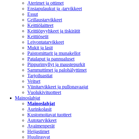
Aterimet ja ottimet
Ensiapulaukut ja -tarvikkeet
Essut
Grillaustarvikkeet
Keittiölaitteet
Keittiöpyyhkeet ja tiskirätit
Keittiösetit
Leivontatarvikkeet
Mukit ja lasit
Paistomittarit ja munakellot
Patalaput ja pannualuset
Pippurimyllyt ja maustepurkit
Sammuttimet ja palohälyttimet
Tarjoiluastiat
Veitset
Viinitarvikkeet ja pullonavaajat
Vuolukivituotteet
Mainoslahjat
Mainoslahjat
Aurinkolasit
Kustomoitavat tuotteet
Autotarvikkeet
Avaimenperät
Heijastimet
Huulirasvat