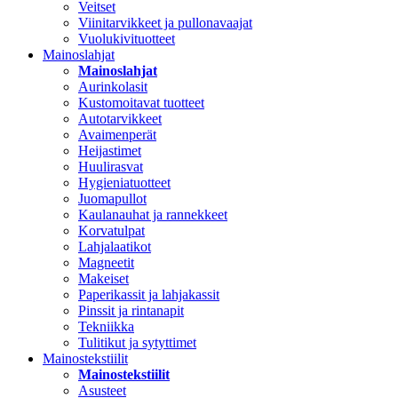
Veitset
Viinitarvikkeet ja pullonavaajat
Vuolukivituotteet
Mainoslahjat
Mainoslahjat
Aurinkolasit
Kustomoitavat tuotteet
Autotarvikkeet
Avaimenperät
Heijastimet
Huulirasvat
Hygieniatuotteet
Juomapullot
Kaulanauhat ja rannekkeet
Korvatulpat
Lahjalaatikot
Magneetit
Makeiset
Paperikassit ja lahjakassit
Pinssit ja rintanapit
Tekniikka
Tulitikut ja sytyttimet
Mainostekstiilit
Mainostekstiilit
Asusteet