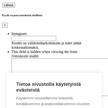
Pyydä tarjous ostoskorin sisällöstä
×
Instagram
Kenttä on validointitarkoituksiin ja tulee jättää
koskemattomaksi.
This field is hidden when viewing the form
Ostoskorin sisältö
Tietoa sivustolla käytetyistä
evästeistä
Käytämme sivustollamme evästeitä
Nimi
*
Etunimi
kerätäksemme ja analysoidaksemme sivuston