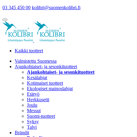
03 345 450 00
kolibri@suomenkolibri.fi
Kaikki tuotteet
Valmistettu Suomessa
Ajankohtaiset- ja sesonkituotteet
Ajankohtaiset- ja sesonkituotteet
Kesälahjat
Kotimaiset tuotteet
Ekologiset mainoslahjat
Etätyö
Herkkusetit
Joulu
Messut
Suomi-tuotteet
Syksy
Talvi
Brändit