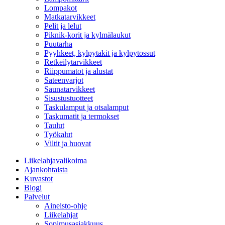
Lompakot
Matkatarvikkeet
Pelit ja lelut
Piknik-korit ja kylmälaukut
Puutarha
Pyyhkeet, kylpytakit ja kylpytossut
Retkeilytarvikkeet
Riippumatot ja alustat
Sateenvarjot
Saunatarvikkeet
Sisustustuotteet
Taskulamput ja otsalamput
Taskumatit ja termokset
Taulut
Työkalut
Viltit ja huovat
Liikelahjavalikoima
Ajankohtaista
Kuvastot
Blogi
Palvelut
Aineisto-ohje
Liikelahjat
Sopimusasiakkuus