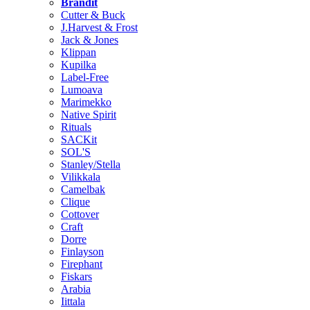
Brändit
Cutter & Buck
J.Harvest & Frost
Jack & Jones
Klippan
Kupilka
Label-Free
Lumoava
Marimekko
Native Spirit
Rituals
SACKit
SOL'S
Stanley/Stella
Vilikkala
Camelbak
Clique
Cottover
Craft
Dorre
Finlayson
Firephant
Fiskars
Arabia
Iittala