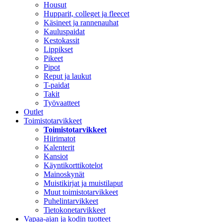
Housut
Hupparit, colleget ja fleecet
Käsineet ja rannenauhat
Kauluspaidat
Kestokassit
Lippikset
Pikeet
Pipot
Reput ja laukut
T-paidat
Takit
Työvaatteet
Outlet
Toimistotarvikkeet
Toimistotarvikkeet
Hiirimatot
Kalenterit
Kansiot
Käyntikorttikotelot
Mainoskynät
Muistikirjat ja muistilaput
Muut toimistotarvikkeet
Puhelintarvikkeet
Tietokonetarvikkeet
Vapaa-ajan ja kodin tuotteet