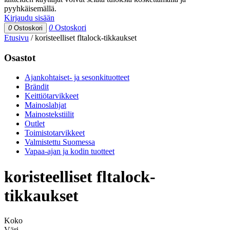
pyyhkäisemällä.
Kirjaudu sisään
0
Ostoskori
0
Ostoskori
Etusivu
/
koristeelliset fltalock-tikkaukset
Osastot
Ajankohtaiset- ja sesonkituotteet
Brändit
Keittiötarvikkeet
Mainoslahjat
Mainostekstiilit
Outlet
Toimistotarvikkeet
Valmistettu Suomessa
Vapaa-ajan ja kodin tuotteet
koristeelliset fltalock-
tikkaukset
Koko
Väri