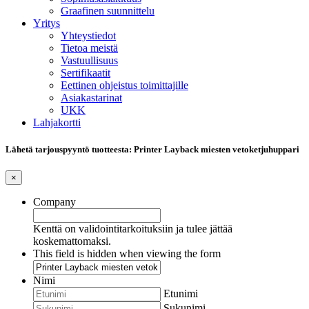
Graafinen suunnittelu
Yritys
Yhteystiedot
Tietoa meistä
Vastuullisuus
Sertifikaatit
Eettinen ohjeistus toimittajille
Asiakastarinat
UKK
Lahjakortti
Lähetä tarjouspyyntö tuotteesta: Printer Layback miesten vetoketjuhuppari
×
Company
Kenttä on validointitarkoituksiin ja tulee jättää
koskemattomaksi.
This field is hidden when viewing the form
Nimi
Etunimi
Sukunimi