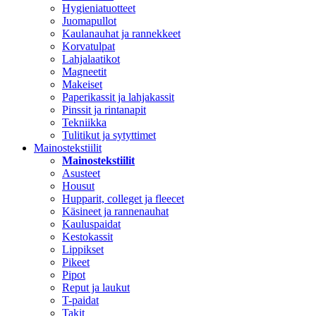
Hygieniatuotteet
Juomapullot
Kaulanauhat ja rannekkeet
Korvatulpat
Lahjalaatikot
Magneetit
Makeiset
Paperikassit ja lahjakassit
Pinssit ja rintanapit
Tekniikka
Tulitikut ja sytyttimet
Mainostekstiilit
Mainostekstiilit
Asusteet
Housut
Hupparit, colleget ja fleecet
Käsineet ja rannenauhat
Kauluspaidat
Kestokassit
Lippikset
Pikeet
Pipot
Reput ja laukut
T-paidat
Takit