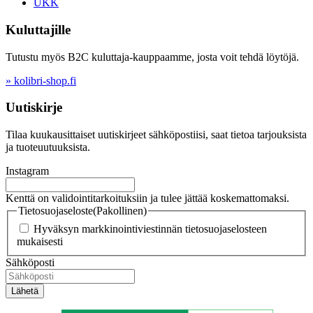
UKK
Kuluttajille
Tutustu myös B2C kuluttaja-kauppaamme, josta voit tehdä löytöjä.
» kolibri-shop.fi
Uutiskirje
Tilaa kuukausittaiset uutiskirjeet sähköpostiisi, saat tietoa tarjouksista
ja tuoteuutuuksista.
Instagram
Kenttä on validointitarkoituksiin ja tulee jättää koskemattomaksi.
Tietosuojaseloste
(Pakollinen)
Hyväksyn markkinointiviestinnän tietosuojaselosteen
mukaisesti
Sähköposti