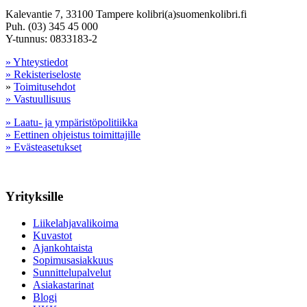
Kalevantie 7, 33100 Tampere kolibri(a)suomenkolibri.fi
Puh. (03) 345 45 000
Y-tunnus: 0833183-2
» Yhteystiedot
» Rekisteriseloste
»
Toimitusehdot
» Vastuullisuus
» Laatu- ja ympäristöpolitiikka
» Eettinen ohjeistus toimittajille
» Evästeasetukset
Yrityksille
Liikelahjavalikoima
Kuvastot
Ajankohtaista
Sopimusasiakkuus
Sunnittelupalvelut
Asiakastarinat
Blogi