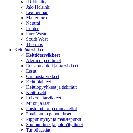
ID Identity
Jalo Helsinki
Leatherman
Matterhorn
Neutral
Printer
Pure Waste
South West
Thermos
Keittiötarvikkeet
Keittiötarvikkeet
Aterimet ja ottimet
Ensiapulaukut ja -tarvikkeet
Essut
Grillaustarvikkeet
Keittiölaitteet
Keittiöpyyhkeet ja tiskirätit
Keittiösetit
Leivontatarvikkeet
Mukit ja lasit
Paistomittarit ja munakellot
Patalaput ja pannualuset
Pippurimyllyt ja maustepurkit
Sammuttimet ja palohälyttimet
Tarjoiluastiat