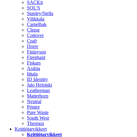
SACKit
SOL'S
Stanley/Stella
Vilikkala
Camelbak
Clique
Cottover
Craft
Dorre
Finlayson
Firephant
Fiskars
Arabia
Iittala
ID Identity
Jalo Helsinki
Leatherman
Matterhorn
Neutral
Printer
Pure Waste
South West
Thermos
Keittiötarvikkeet
Keittiötarvikkeet