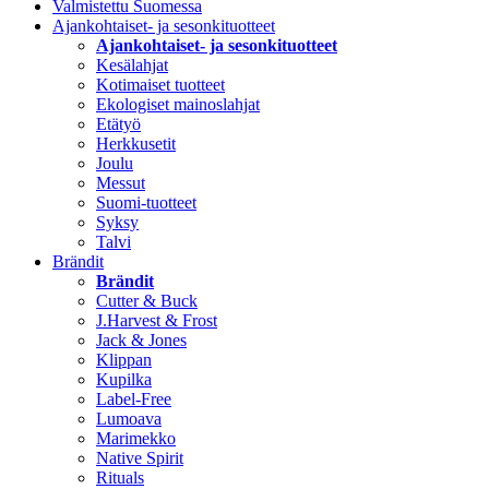
Valmistettu Suomessa
Ajankohtaiset- ja sesonkituotteet
Ajankohtaiset- ja sesonkituotteet
Kesälahjat
Kotimaiset tuotteet
Ekologiset mainoslahjat
Etätyö
Herkkusetit
Joulu
Messut
Suomi-tuotteet
Syksy
Talvi
Brändit
Brändit
Cutter & Buck
J.Harvest & Frost
Jack & Jones
Klippan
Kupilka
Label-Free
Lumoava
Marimekko
Native Spirit
Rituals