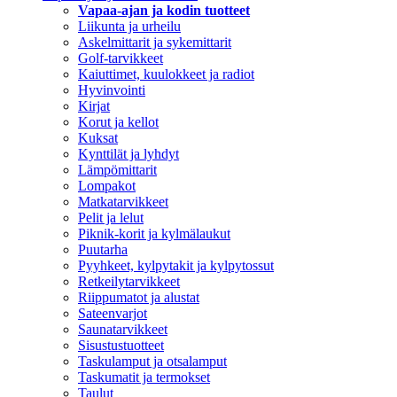
Vapaa-ajan ja kodin tuotteet
Liikunta ja urheilu
Askelmittarit ja sykemittarit
Golf-tarvikkeet
Kaiuttimet, kuulokkeet ja radiot
Hyvinvointi
Kirjat
Korut ja kellot
Kuksat
Kynttilät ja lyhdyt
Lämpömittarit
Lompakot
Matkatarvikkeet
Pelit ja lelut
Piknik-korit ja kylmälaukut
Puutarha
Pyyhkeet, kylpytakit ja kylpytossut
Retkeilytarvikkeet
Riippumatot ja alustat
Sateenvarjot
Saunatarvikkeet
Sisustustuotteet
Taskulamput ja otsalamput
Taskumatit ja termokset
Taulut