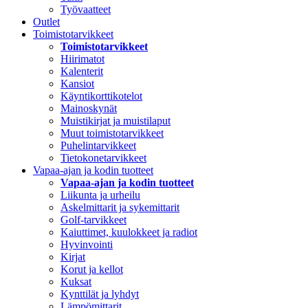
Työvaatteet
Outlet
Toimistotarvikkeet
Toimistotarvikkeet
Hiirimatot
Kalenterit
Kansiot
Käyntikorttikotelot
Mainoskynät
Muistikirjat ja muistilaput
Muut toimistotarvikkeet
Puhelintarvikkeet
Tietokonetarvikkeet
Vapaa-ajan ja kodin tuotteet
Vapaa-ajan ja kodin tuotteet
Liikunta ja urheilu
Askelmittarit ja sykemittarit
Golf-tarvikkeet
Kaiuttimet, kuulokkeet ja radiot
Hyvinvointi
Kirjat
Korut ja kellot
Kuksat
Kynttilät ja lyhdyt
Lämpömittarit