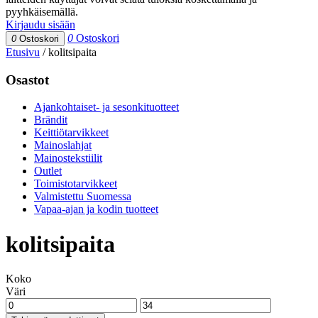
pyyhkäisemällä.
Kirjaudu sisään
0
Ostoskori
0
Ostoskori
Etusivu
/
kolitsipaita
Osastot
Ajankohtaiset- ja sesonkituotteet
Brändit
Keittiötarvikkeet
Mainoslahjat
Mainostekstiilit
Outlet
Toimistotarvikkeet
Valmistettu Suomessa
Vapaa-ajan ja kodin tuotteet
kolitsipaita
Koko
Väri