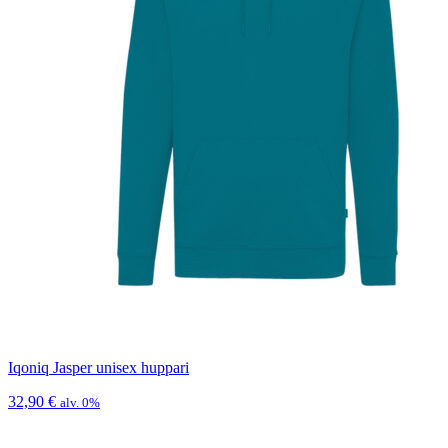
Iqoniq Jasper unisex huppari
32,90
€
alv. 0%