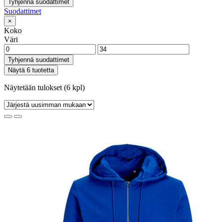
Tyhjennä suodattimet
Suodattimet
×
Koko
Väri
Tyhjennä suodattimet
Näytä 6 tuotetta
Näytetään tulokset (6 kpl)