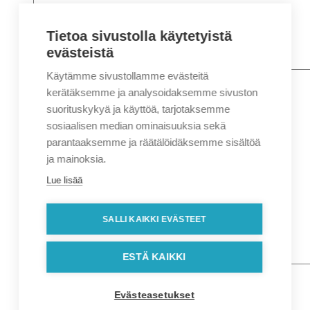
Tietoa sivustolla käytetyistä
evästeistä
Käytämme sivustollamme evästeitä
Nimi
*
Etunimi
kerätäksemme ja analysoidaksemme sivuston
Sukunimi
suorituskykyä ja käyttöä, tarjotaksemme
Yritys
sosiaalisen median ominaisuuksia sekä
parantaaksemme ja räätälöidäksemme sisältöä
Sähköposti
*
ja mainoksia.
Puhelin
*
Lue lisää
Osoitetiedot
Lähiosoite
SALLI KAIKKI EVÄSTEET
Kaupunki
Postinumero
Viesti
ESTÄ KAIKKI
Evästeasetukset