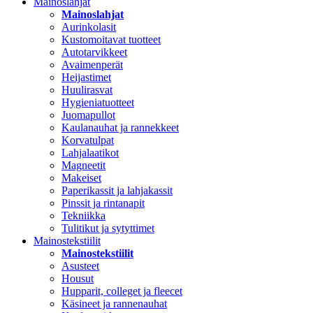
Mainoslahjat
Mainoslahjat
Aurinkolasit
Kustomoitavat tuotteet
Autotarvikkeet
Avaimenperät
Heijastimet
Huulirasvat
Hygieniatuotteet
Juomapullot
Kaulanauhat ja rannekkeet
Korvatulpat
Lahjalaatikot
Magneetit
Makeiset
Paperikassit ja lahjakassit
Pinssit ja rintanapit
Tekniikka
Tulitikut ja sytyttimet
Mainostekstiilit
Mainostekstiilit
Asusteet
Housut
Hupparit, colleget ja fleecet
Käsineet ja rannenauhat