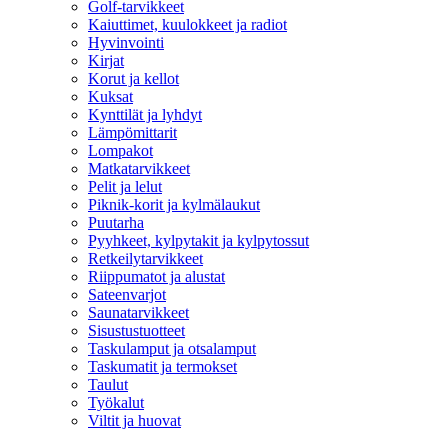
Golf-tarvikkeet
Kaiuttimet, kuulokkeet ja radiot
Hyvinvointi
Kirjat
Korut ja kellot
Kuksat
Kynttilät ja lyhdyt
Lämpömittarit
Lompakot
Matkatarvikkeet
Pelit ja lelut
Piknik-korit ja kylmälaukut
Puutarha
Pyyhkeet, kylpytakit ja kylpytossut
Retkeilytarvikkeet
Riippumatot ja alustat
Sateenvarjot
Saunatarvikkeet
Sisustustuotteet
Taskulamput ja otsalamput
Taskumatit ja termokset
Taulut
Työkalut
Viltit ja huovat