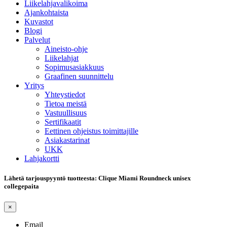
Liikelahjavalikoima
Ajankohtaista
Kuvastot
Blogi
Palvelut
Aineisto-ohje
Liikelahjat
Sopimusasiakkuus
Graafinen suunnittelu
Yritys
Yhteystiedot
Tietoa meistä
Vastuullisuus
Sertifikaatit
Eettinen ohjeistus toimittajille
Asiakastarinat
UKK
Lahjakortti
Lähetä tarjouspyyntö tuotteesta: Clique Miami Roundneck unisex
collegepaita
×
Email