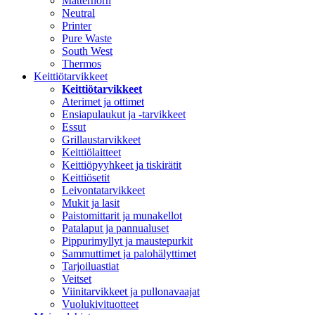
Matterhorn
Neutral
Printer
Pure Waste
South West
Thermos
Keittiötarvikkeet
Keittiötarvikkeet
Aterimet ja ottimet
Ensiapulaukut ja -tarvikkeet
Essut
Grillaustarvikkeet
Keittiölaitteet
Keittiöpyyhkeet ja tiskirätit
Keittiösetit
Leivontatarvikkeet
Mukit ja lasit
Paistomittarit ja munakellot
Patalaput ja pannualuset
Pippurimyllyt ja maustepurkit
Sammuttimet ja palohälyttimet
Tarjoiluastiat
Veitset
Viinitarvikkeet ja pullonavaajat
Vuolukivituotteet