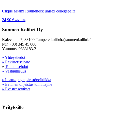
Clique Miami Roundneck unisex collegepaita
24,90
€
alv. 0%
Suomen Kolibri Oy
Kalevantie 7, 33100 Tampere kolibri(a)suomenkolibri.fi
Puh. (03) 345 45 000
Y-tunnus: 0833183-2
» Yhteystiedot
» Rekisteriseloste
»
Toimitusehdot
» Vastuullisuus
» Laatu- ja ympäristöpolitiikka
» Eettinen ohjeistus toimittajille
» Evästeasetukset
Yrityksille