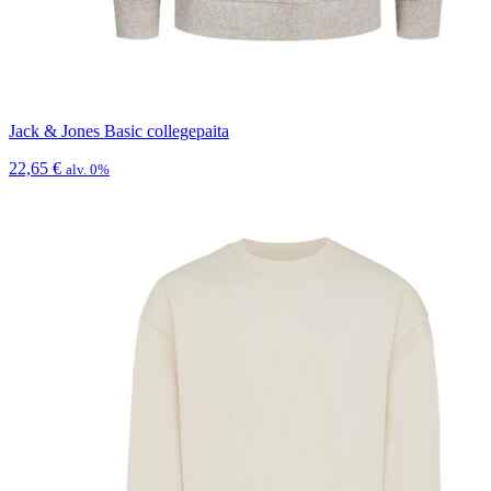
Jack & Jones Basic collegepaita
22,65
€
alv. 0%