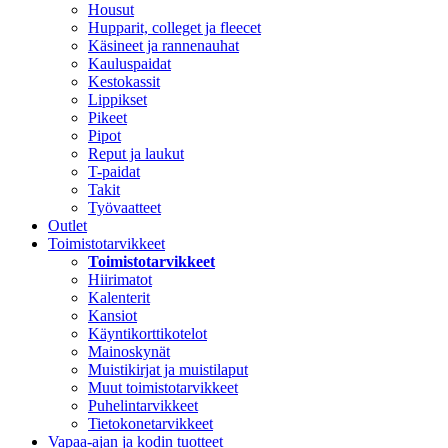
Housut
Hupparit, colleget ja fleecet
Käsineet ja rannenauhat
Kauluspaidat
Kestokassit
Lippikset
Pikeet
Pipot
Reput ja laukut
T-paidat
Takit
Työvaatteet
Outlet
Toimistotarvikkeet
Toimistotarvikkeet
Hiirimatot
Kalenterit
Kansiot
Käyntikorttikotelot
Mainoskynät
Muistikirjat ja muistilaput
Muut toimistotarvikkeet
Puhelintarvikkeet
Tietokonetarvikkeet
Vapaa-ajan ja kodin tuotteet