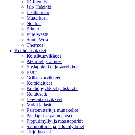
ID Identity
Jalo Helsinki
Leatherman
Matterhorn
Neutral
Printer
Pure Waste
South West
Thermos
Keittiötarvikkeet
Keittiötarvikkeet
Aterimet ja ottimet
Ensiapulaukut ja -tarvikkeet
Essut
Grillaustarvikkeet
Keittiölaitteet
Keittiöpyyhkeet ja tiskirätit
Keittiösetit
Leivontatarvikkeet
Mukit ja lasit
Paistomittarit ja munakellot
Patalaput ja pannualuset
Pippurimyllyt ja maustepurkit
Sammuttimet ja palohälyttimet
Tarjoiluastiat