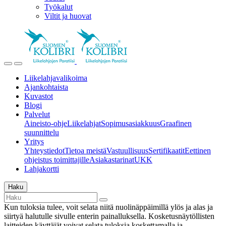
Työkalut
Viltit ja huovat
Liikelahjavalikoima
Ajankohtaista
Kuvastot
Blogi
Palvelut
Aineisto-ohje
Liikelahjat
Sopimusasiakkuus
Graafinen
suunnittelu
Yritys
Yhteystiedot
Tietoa meistä
Vastuullisuus
Sertifikaatit
Eettinen
ohjeistus toimittajille
Asiakastarinat
UKK
Lahjakortti
Haku
Kun tuloksia tulee, voit selata niitä nuolinäppäimillä ylös ja alas ja
siirtyä halutulle sivulle enterin painalluksella. Kosketusnäytöllisten
laitteiden käyttäjät voivat selata tuloksia koskettamalla ja