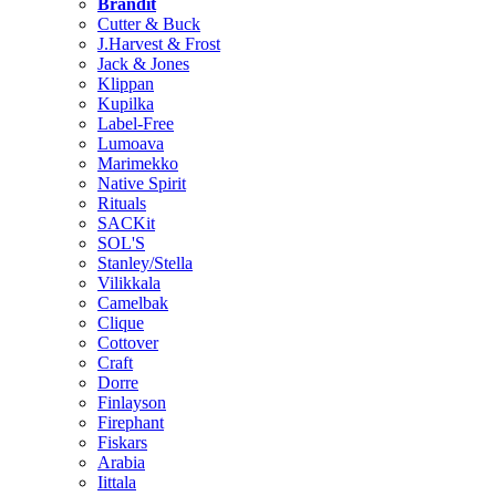
Brändit
Cutter & Buck
J.Harvest & Frost
Jack & Jones
Klippan
Kupilka
Label-Free
Lumoava
Marimekko
Native Spirit
Rituals
SACKit
SOL'S
Stanley/Stella
Vilikkala
Camelbak
Clique
Cottover
Craft
Dorre
Finlayson
Firephant
Fiskars
Arabia
Iittala