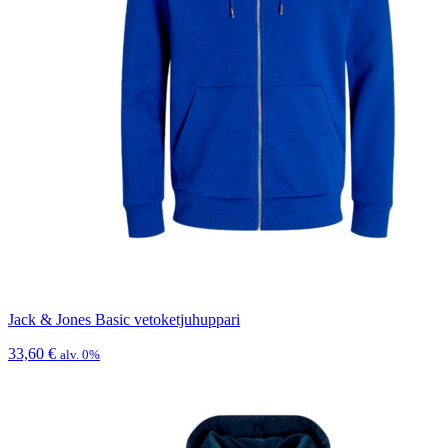
Jack & Jones Basic vetoketjuhuppari
33,60
€
alv. 0%