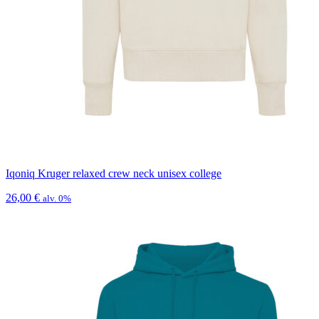
Iqoniq Kruger relaxed crew neck unisex college
26,00
€
alv. 0%