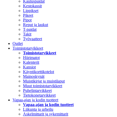
Kauluspaidat
Kestokassit
Lippikset
Pikeet
Pipot
Reput ja laukut
T-paidat
Takit
Työvaatteet
Outlet
Toimistotarvikkeet
Toimistotarvikkeet
Hiirimatot
Kalenterit
Kansiot
Käyntikorttikotelot
Mainoskynät
Muistikirjat ja muistilaput
Muut toimistotarvikkeet
Puhelintarvikkeet
Tietokonetarvikkeet
Vapaa-ajan ja kodin tuotteet
Vapaa-ajan ja kodin tuotteet
Liikunta ja urheilu
Askelmittarit ja sykemittarit