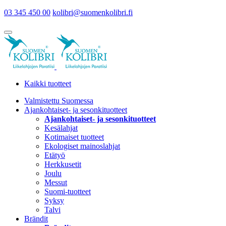
03 345 450 00
kolibri@suomenkolibri.fi
Kaikki tuotteet
Valmistettu Suomessa
Ajankohtaiset- ja sesonkituotteet
Ajankohtaiset- ja sesonkituotteet
Kesälahjat
Kotimaiset tuotteet
Ekologiset mainoslahjat
Etätyö
Herkkusetit
Joulu
Messut
Suomi-tuotteet
Syksy
Talvi
Brändit