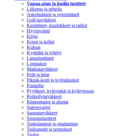
Vapaa-ajan ja kodin tuotteet
Liikunta ja urheilu
Askelmittarit ja sykemittarit
Golf-tarvikkeet
Kaiuttimet, kuulokkeet ja radiot
Hyvinvointi
Kirjat
Korut ja kellot
Kuksat
Kynttilät ja lyhdyt
Lämpömittarit
Lompakot
Matkatarvikkeet
Pelit ja lelut
Piknik-korit ja kylmälaukut
Puutarha
Pyyhkeet, kylpytakit ja kylpytossut
Retkeilytarvikkeet
Riippumatot ja alustat
Sateenvarjot
Saunatarvikkeet
Sisustustuotteet
Taskulamput ja otsalamput
Taskumatit ja termokset
Taulut