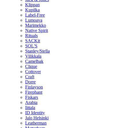
Klippan
Kupilka
Label-Free
Lumoava
Marimekko
Native Spirit
Rituals
SACKit
SOL'S
Stanley/Stella
Vilikkala
Camelbak
Clique
Cottover
Craft
Dorre
Finlayson
Firephant
Fiskars
Arabia
Iittala
ID Identity
Jalo Helsinki
Leatherman