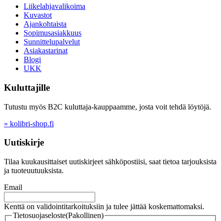
Liikelahjavalikoima
Kuvastot
Ajankohtaista
Sopimusasiakkuus
Sunnittelupalvelut
Asiakastarinat
Blogi
UKK
Kuluttajille
Tutustu myös B2C kuluttaja-kauppaamme, josta voit tehdä löytöjä.
» kolibri-shop.fi
Uutiskirje
Tilaa kuukausittaiset uutiskirjeet sähköpostiisi, saat tietoa tarjouksista
ja tuoteuutuuksista.
Email
Kenttä on validointitarkoituksiin ja tulee jättää koskemattomaksi.
Tietosuojaseloste
(Pakollinen)