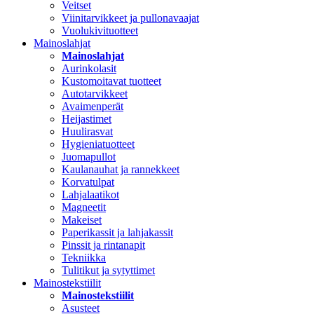
Veitset
Viinitarvikkeet ja pullonavaajat
Vuolukivituotteet
Mainoslahjat
Mainoslahjat
Aurinkolasit
Kustomoitavat tuotteet
Autotarvikkeet
Avaimenperät
Heijastimet
Huulirasvat
Hygieniatuotteet
Juomapullot
Kaulanauhat ja rannekkeet
Korvatulpat
Lahjalaatikot
Magneetit
Makeiset
Paperikassit ja lahjakassit
Pinssit ja rintanapit
Tekniikka
Tulitikut ja sytyttimet
Mainostekstiilit
Mainostekstiilit
Asusteet