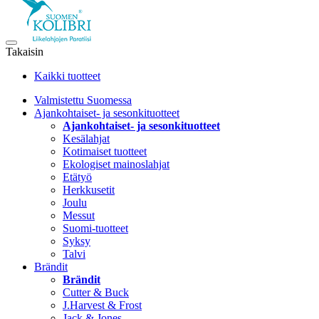
Takaisin
Kaikki tuotteet
Valmistettu Suomessa
Ajankohtaiset- ja sesonkituotteet
Ajankohtaiset- ja sesonkituotteet
Kesälahjat
Kotimaiset tuotteet
Ekologiset mainoslahjat
Etätyö
Herkkusetit
Joulu
Messut
Suomi-tuotteet
Syksy
Talvi
Brändit
Brändit
Cutter & Buck
J.Harvest & Frost
Jack & Jones