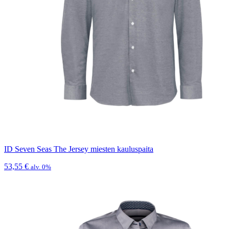
ID Seven Seas The Jersey miesten kauluspaita
53,55
€
alv. 0%