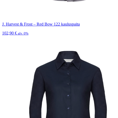
J. Harvest & Frost – Red Bow 122 kauluspaita
102,90
€
alv. 0%