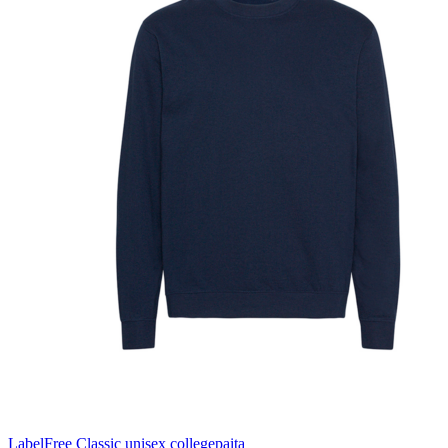
LabelFree Classic unisex collegepaita