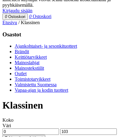
pyyhkäisemällä.
Kirjaudu sisään
0
Ostoskori
0
Ostoskori
Etusivu
/
Klassinen
Osastot
Ajankohtaiset- ja sesonkituotteet
Brändit
Keittiötarvikkeet
Mainoslahjat
Mainostekstiilit
Outlet
Toimistotarvikkeet
Valmistettu Suomessa
Vapaa-ajan ja kodin tuotteet
Klassinen
Koko
Väri