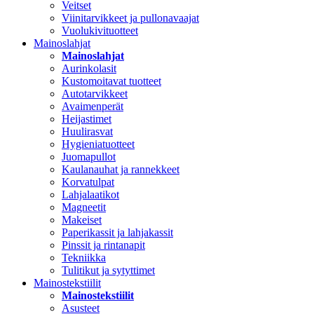
Veitset
Viinitarvikkeet ja pullonavaajat
Vuolukivituotteet
Mainoslahjat
Mainoslahjat
Aurinkolasit
Kustomoitavat tuotteet
Autotarvikkeet
Avaimenperät
Heijastimet
Huulirasvat
Hygieniatuotteet
Juomapullot
Kaulanauhat ja rannekkeet
Korvatulpat
Lahjalaatikot
Magneetit
Makeiset
Paperikassit ja lahjakassit
Pinssit ja rintanapit
Tekniikka
Tulitikut ja sytyttimet
Mainostekstiilit
Mainostekstiilit
Asusteet