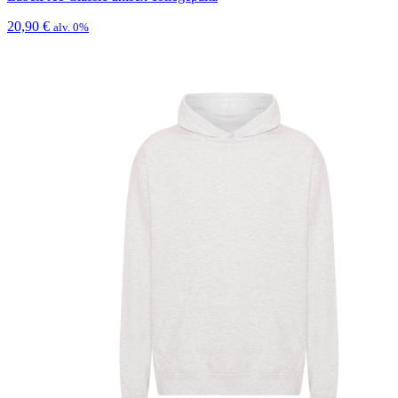
20,90
€
alv. 0%