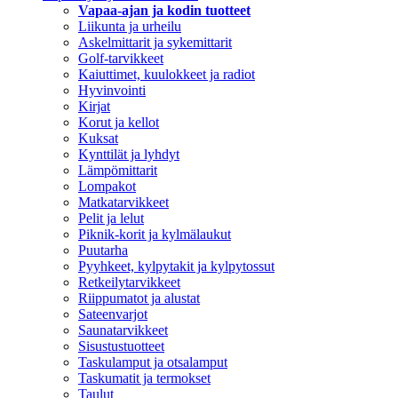
Vapaa-ajan ja kodin tuotteet
Liikunta ja urheilu
Askelmittarit ja sykemittarit
Golf-tarvikkeet
Kaiuttimet, kuulokkeet ja radiot
Hyvinvointi
Kirjat
Korut ja kellot
Kuksat
Kynttilät ja lyhdyt
Lämpömittarit
Lompakot
Matkatarvikkeet
Pelit ja lelut
Piknik-korit ja kylmälaukut
Puutarha
Pyyhkeet, kylpytakit ja kylpytossut
Retkeilytarvikkeet
Riippumatot ja alustat
Sateenvarjot
Saunatarvikkeet
Sisustustuotteet
Taskulamput ja otsalamput
Taskumatit ja termokset
Taulut