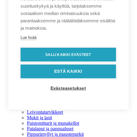
Arabia
suorituskykyä ja käyttöä, tarjotaksemme
Iittala
ID Identity
sosiaalisen median ominaisuuksia sekä
Jalo Helsinki
parantaaksemme ja räätälöidäksemme sisältöä
Leatherman
ja mainoksia.
Matterhorn
Neutral
Lue lisää
Printer
Pure Waste
South West
SALLI KAIKKI EVÄSTEET
Thermos
Keittiötarvikkeet
Keittiötarvikkeet
ESTÄ KAIKKI
Aterimet ja ottimet
Ensiapulaukut ja -tarvikkeet
Essut
Evästeasetukset
Grillaustarvikkeet
Keittiölaitteet
Keittiöpyyhkeet ja tiskirätit
Keittiösetit
Leivontatarvikkeet
Mukit ja lasit
Paistomittarit ja munakellot
Patalaput ja pannualuset
Pippurimyllyt ja maustepurkit