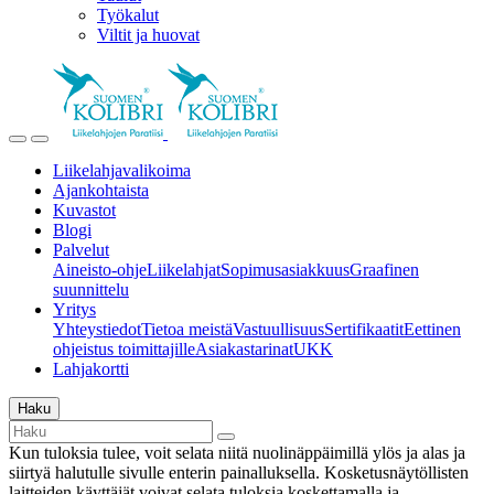
Työkalut
Viltit ja huovat
Liikelahjavalikoima
Ajankohtaista
Kuvastot
Blogi
Palvelut
Aineisto-ohje
Liikelahjat
Sopimusasiakkuus
Graafinen
suunnittelu
Yritys
Yhteystiedot
Tietoa meistä
Vastuullisuus
Sertifikaatit
Eettinen
ohjeistus toimittajille
Asiakastarinat
UKK
Lahjakortti
Haku
Kun tuloksia tulee, voit selata niitä nuolinäppäimillä ylös ja alas ja
siirtyä halutulle sivulle enterin painalluksella. Kosketusnäytöllisten
laitteiden käyttäjät voivat selata tuloksia koskettamalla ja