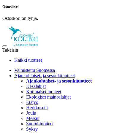
Ostoskori
Ostoskori on tyhjä.
Takaisin
Kaikki tuotteet
Valmistettu Suomessa
Ajankohtaiset- ja sesonkituotteet
Ajankohtaiset- ja sesonkituotteet
Kesälahjat
Kotimaiset tuotteet
Ekologiset mainoslahjat
Etätyö
Herkkusetit
Joulu
Messut
Suomi-tuotteet
Syksy