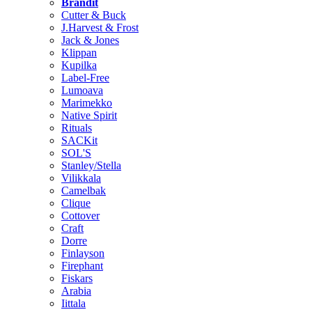
Brändit
Cutter & Buck
J.Harvest & Frost
Jack & Jones
Klippan
Kupilka
Label-Free
Lumoava
Marimekko
Native Spirit
Rituals
SACKit
SOL'S
Stanley/Stella
Vilikkala
Camelbak
Clique
Cottover
Craft
Dorre
Finlayson
Firephant
Fiskars
Arabia
Iittala