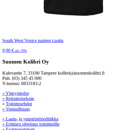
South West Venice naisten t-paita
9,90
€
alv. 0%
Suomen Kolibri Oy
Kalevantie 7, 33100 Tampere kolibri(a)suomenkolibri.fi
Puh. (03) 345 45 000
Y-tunnus: 0833183-2
» Yhteystiedot
» Rekisteriseloste
»
Toimitusehdot
» Vastuullisuus
» Laatu- ja ympäristöpolitiikka
» Eettinen ohjeistus toimittajille
» Evästeasetukset