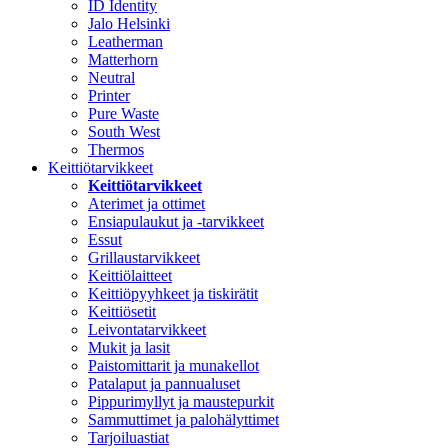
ID Identity
Jalo Helsinki
Leatherman
Matterhorn
Neutral
Printer
Pure Waste
South West
Thermos
Keittiötarvikkeet
Keittiötarvikkeet
Aterimet ja ottimet
Ensiapulaukut ja -tarvikkeet
Essut
Grillaustarvikkeet
Keittiölaitteet
Keittiöpyyhkeet ja tiskirätit
Keittiösetit
Leivontatarvikkeet
Mukit ja lasit
Paistomittarit ja munakellot
Patalaput ja pannualuset
Pippurimyllyt ja maustepurkit
Sammuttimet ja palohälyttimet
Tarjoiluastiat