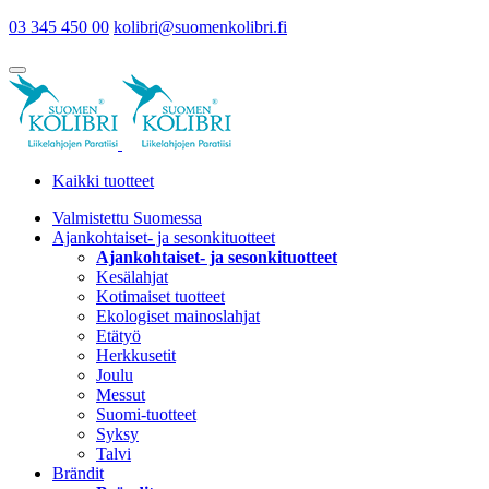
03 345 450 00
kolibri@suomenkolibri.fi
Kaikki tuotteet
Valmistettu Suomessa
Ajankohtaiset- ja sesonkituotteet
Ajankohtaiset- ja sesonkituotteet
Kesälahjat
Kotimaiset tuotteet
Ekologiset mainoslahjat
Etätyö
Herkkusetit
Joulu
Messut
Suomi-tuotteet
Syksy
Talvi
Brändit