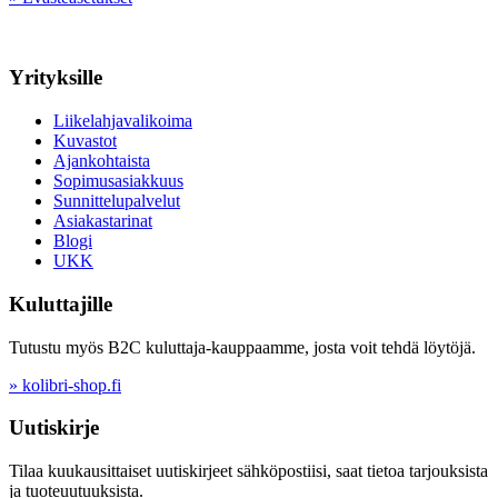
Yrityksille
Liikelahjavalikoima
Kuvastot
Ajankohtaista
Sopimusasiakkuus
Sunnittelupalvelut
Asiakastarinat
Blogi
UKK
Kuluttajille
Tutustu myös B2C kuluttaja-kauppaamme, josta voit tehdä löytöjä.
» kolibri-shop.fi
Uutiskirje
Tilaa kuukausittaiset uutiskirjeet sähköpostiisi, saat tietoa tarjouksista
ja tuoteuutuuksista.