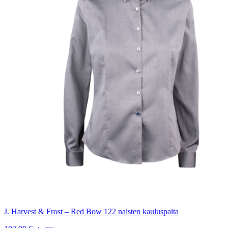
J. Harvest & Frost – Red Bow 122 naisten kauluspaita