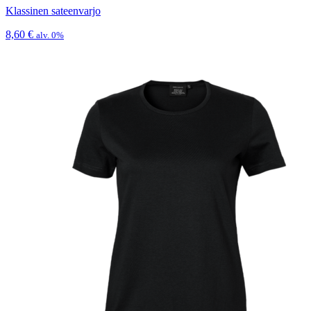
Klassinen sateenvarjo
8,60
€
alv. 0%