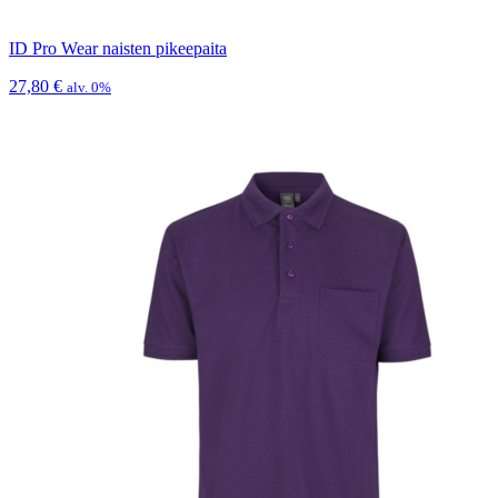
ID Pro Wear naisten pikeepaita
27,80
€
alv. 0%