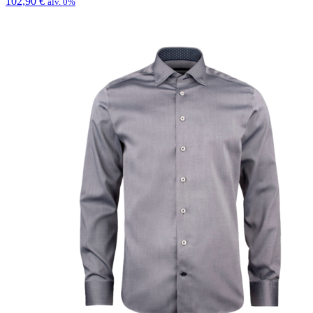
102,90
€
alv. 0%