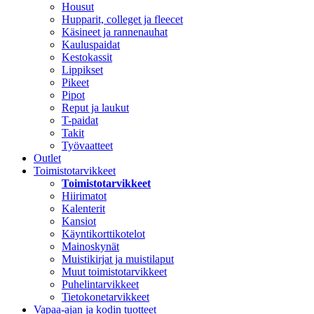
Housut
Hupparit, colleget ja fleecet
Käsineet ja rannenauhat
Kauluspaidat
Kestokassit
Lippikset
Pikeet
Pipot
Reput ja laukut
T-paidat
Takit
Työvaatteet
Outlet
Toimistotarvikkeet
Toimistotarvikkeet
Hiirimatot
Kalenterit
Kansiot
Käyntikorttikotelot
Mainoskynät
Muistikirjat ja muistilaput
Muut toimistotarvikkeet
Puhelintarvikkeet
Tietokonetarvikkeet
Vapaa-ajan ja kodin tuotteet