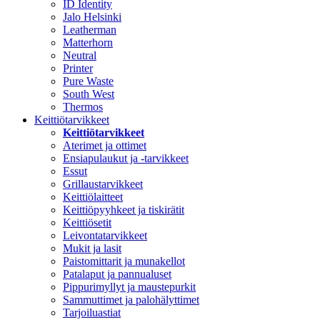
ID Identity
Jalo Helsinki
Leatherman
Matterhorn
Neutral
Printer
Pure Waste
South West
Thermos
Keittiötarvikkeet
Keittiötarvikkeet
Aterimet ja ottimet
Ensiapulaukut ja -tarvikkeet
Essut
Grillaustarvikkeet
Keittiölaitteet
Keittiöpyyhkeet ja tiskirätit
Keittiösetit
Leivontatarvikkeet
Mukit ja lasit
Paistomittarit ja munakellot
Patalaput ja pannualuset
Pippurimyllyt ja maustepurkit
Sammuttimet ja palohälyttimet
Tarjoiluastiat