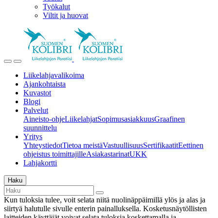
Työkalut
Viltit ja huovat
Liikelahjavalikoima
Ajankohtaista
Kuvastot
Blogi
Palvelut
Aineisto-ohje
Liikelahjat
Sopimusasiakkuus
Graafinen
suunnittelu
Yritys
Yhteystiedot
Tietoa meistä
Vastuullisuus
Sertifikaatit
Eettinen
ohjeistus toimittajille
Asiakastarinat
UKK
Lahjakortti
Haku
Kun tuloksia tulee, voit selata niitä nuolinäppäimillä ylös ja alas ja
siirtyä halutulle sivulle enterin painalluksella. Kosketusnäytöllisten
laitteiden käyttäjät voivat selata tuloksia koskettamalla ja