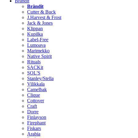
Brändit
Brändit
Cutter & Buck
J.Harvest & Frost
Jack & Jones
Klippan
Kupilka
Label-Free
Lumoava
Marimekko
Native Spirit
Rituals
SACKit
SOL'S
Stanley/Stella
Vilikkala
Camelbak
Clique
Cottover
Craft
Dorre
Finlayson
Firephant
Fiskars
Arabia