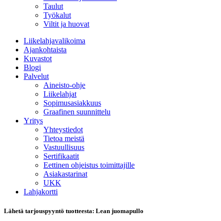
Taulut
Työkalut
Viltit ja huovat
Liikelahjavalikoima
Ajankohtaista
Kuvastot
Blogi
Palvelut
Aineisto-ohje
Liikelahjat
Sopimusasiakkuus
Graafinen suunnittelu
Yritys
Yhteystiedot
Tietoa meistä
Vastuullisuus
Sertifikaatit
Eettinen ohjeistus toimittajille
Asiakastarinat
UKK
Lahjakortti
Lähetä tarjouspyyntö tuotteesta: Lean juomapullo