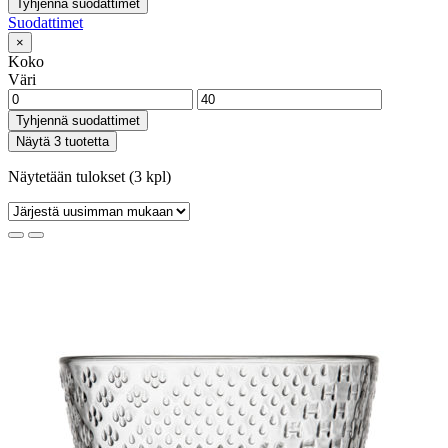
Tyhjennä suodattimet
Suodattimet
×
Koko
Väri
Tyhjennä suodattimet
Näytä 3 tuotetta
Näytetään tulokset (3 kpl)