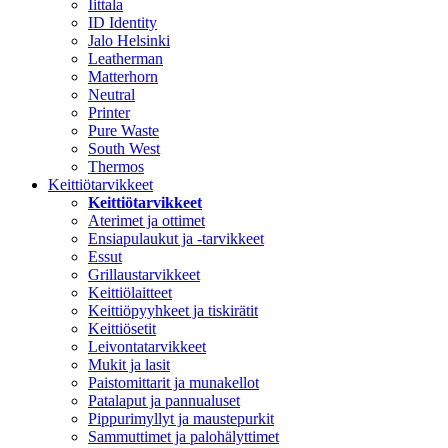
Iittala
ID Identity
Jalo Helsinki
Leatherman
Matterhorn
Neutral
Printer
Pure Waste
South West
Thermos
Keittiötarvikkeet
Keittiötarvikkeet
Aterimet ja ottimet
Ensiapulaukut ja -tarvikkeet
Essut
Grillaustarvikkeet
Keittiölaitteet
Keittiöpyyhkeet ja tiskirätit
Keittiösetit
Leivontatarvikkeet
Mukit ja lasit
Paistomittarit ja munakellot
Patalaput ja pannualuset
Pippurimyllyt ja maustepurkit
Sammuttimet ja palohälyttimet