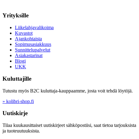
Yrityksille
Liikelahjavalikoima
Kuvastot
Ajankohtaista
Sopimusasiakkuus
Sunnittelupalvelut
Asiakastarinat
Blogi
UKK
Kuluttajille
Tutustu myös B2C kuluttaja-kauppaamme, josta voit tehdä löytöjä.
» kolibri-shop.fi
Uutiskirje
Tilaa kuukausittaiset uutiskirjeet sähköpostiisi, saat tietoa tarjouksista
ja tuoteuutuuksista.