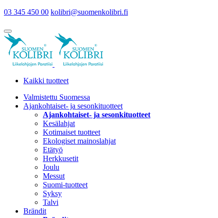
03 345 450 00
kolibri@suomenkolibri.fi
Kaikki tuotteet
Valmistettu Suomessa
Ajankohtaiset- ja sesonkituotteet
Ajankohtaiset- ja sesonkituotteet
Kesälahjat
Kotimaiset tuotteet
Ekologiset mainoslahjat
Etätyö
Herkkusetit
Joulu
Messut
Suomi-tuotteet
Syksy
Talvi
Brändit