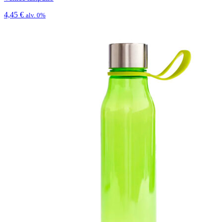
4,45
€
alv. 0%