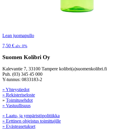
Lean juomapullo
7,50
€
alv. 0%
Suomen Kolibri Oy
Kalevantie 7, 33100 Tampere kolibri(a)suomenkolibri.fi
Puh. (03) 345 45 000
Y-tunnus: 0833183-2
» Yhteystiedot
» Rekisteriseloste
»
Toimitusehdot
» Vastuullisuus
» Laatu- ja ympäristöpolitiikka
» Eettinen ohjeistus toimittajille
» Evästeasetukset