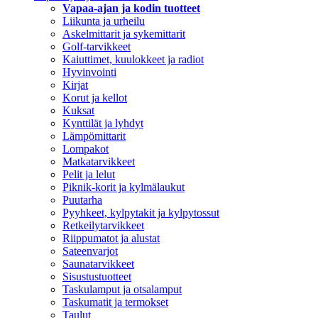
Vapaa-ajan ja kodin tuotteet
Liikunta ja urheilu
Askelmittarit ja sykemittarit
Golf-tarvikkeet
Kaiuttimet, kuulokkeet ja radiot
Hyvinvointi
Kirjat
Korut ja kellot
Kuksat
Kynttilät ja lyhdyt
Lämpömittarit
Lompakot
Matkatarvikkeet
Pelit ja lelut
Piknik-korit ja kylmälaukut
Puutarha
Pyyhkeet, kylpytakit ja kylpytossut
Retkeilytarvikkeet
Riippumatot ja alustat
Sateenvarjot
Saunatarvikkeet
Sisustustuotteet
Taskulamput ja otsalamput
Taskumatit ja termokset
Taulut