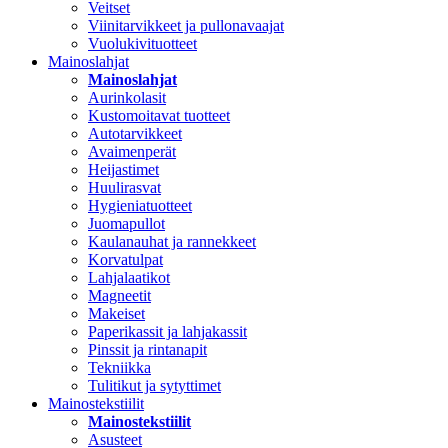
Veitset
Viinitarvikkeet ja pullonavaajat
Vuolukivituotteet
Mainoslahjat
Mainoslahjat
Aurinkolasit
Kustomoitavat tuotteet
Autotarvikkeet
Avaimenperät
Heijastimet
Huulirasvat
Hygieniatuotteet
Juomapullot
Kaulanauhat ja rannekkeet
Korvatulpat
Lahjalaatikot
Magneetit
Makeiset
Paperikassit ja lahjakassit
Pinssit ja rintanapit
Tekniikka
Tulitikut ja sytyttimet
Mainostekstiilit
Mainostekstiilit
Asusteet