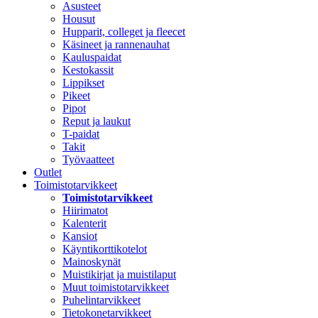
Asusteet
Housut
Hupparit, colleget ja fleecet
Käsineet ja rannenauhat
Kauluspaidat
Kestokassit
Lippikset
Pikeet
Pipot
Reput ja laukut
T-paidat
Takit
Työvaatteet
Outlet
Toimistotarvikkeet
Toimistotarvikkeet
Hiirimatot
Kalenterit
Kansiot
Käyntikorttikotelot
Mainoskynät
Muistikirjat ja muistilaput
Muut toimistotarvikkeet
Puhelintarvikkeet
Tietokonetarvikkeet