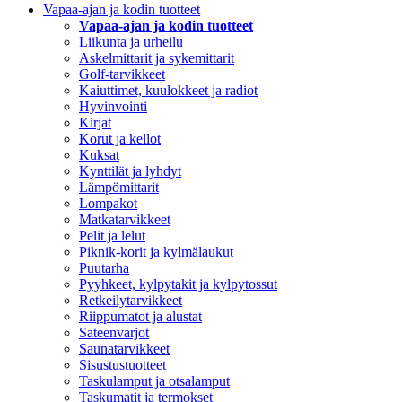
Vapaa-ajan ja kodin tuotteet
Vapaa-ajan ja kodin tuotteet
Liikunta ja urheilu
Askelmittarit ja sykemittarit
Golf-tarvikkeet
Kaiuttimet, kuulokkeet ja radiot
Hyvinvointi
Kirjat
Korut ja kellot
Kuksat
Kynttilät ja lyhdyt
Lämpömittarit
Lompakot
Matkatarvikkeet
Pelit ja lelut
Piknik-korit ja kylmälaukut
Puutarha
Pyyhkeet, kylpytakit ja kylpytossut
Retkeilytarvikkeet
Riippumatot ja alustat
Sateenvarjot
Saunatarvikkeet
Sisustustuotteet
Taskulamput ja otsalamput
Taskumatit ja termokset