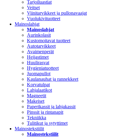
Tarjoiluastiat
Veitset
Viinitarvikkeet ja pullonavaajat
Vuolukivituotteet
Mainoslahjat
Mainoslahjat
Aurinkolasit
Kustomoitavat tuotteet
Autotarvikkeet
Avaimenperät
Heijastimet
Huulirasvat
Hygieniatuotteet
Juomapullot
Kaulanauhat ja rannekkeet
Korvatulpat
Lahjalaatikot
Magneetit
Makeiset
Paperikassit ja lahjakassit
Pinssit ja rintanapit
Tekniikka
Tulitikut ja sytyttimet
Mainostekstiilit
Mainostekstiilit