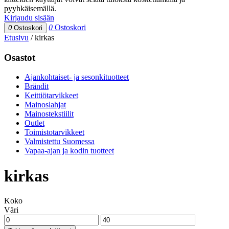
pyyhkäisemällä.
Kirjaudu sisään
0
Ostoskori
0
Ostoskori
Etusivu
/
kirkas
Osastot
Ajankohtaiset- ja sesonkituotteet
Brändit
Keittiötarvikkeet
Mainoslahjat
Mainostekstiilit
Outlet
Toimistotarvikkeet
Valmistettu Suomessa
Vapaa-ajan ja kodin tuotteet
kirkas
Koko
Väri