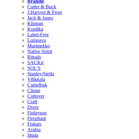
Brändit
Cutter & Buck
J.Harvest & Frost
Jack & Jones
Klippan
Kupilka
Label-Free
Lumoava
Marimekko
Native Spirit
Rituals
SACKit
SOL'S
Stanley/Stella
Vilikkala
Camelbak
Clique
Cottover
Craft
Dorre
Finlayson
Firephant
Fiskars
Arabia
Iittala