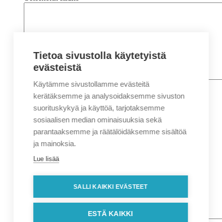
Tietoa sivustolla käytetyistä
evästeistä
Käytämme sivustollamme evästeitä
Nimi
*
Etunimi
kerätäksemme ja analysoidaksemme sivuston
Sukunimi
suorituskykyä ja käyttöä, tarjotaksemme
Yritys
sosiaalisen median ominaisuuksia sekä
parantaaksemme ja räätälöidäksemme sisältöä
Sähköposti
*
ja mainoksia.
Puhelin
*
Lue lisää
Osoitetiedot
Lähiosoite
SALLI KAIKKI EVÄSTEET
Kaupunki
Postinumero
Viesti
ESTÄ KAIKKI