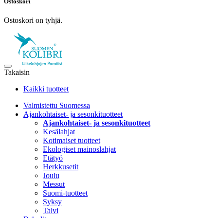
Ostoskori
Ostoskori on tyhjä.
Takaisin
Kaikki tuotteet
Valmistettu Suomessa
Ajankohtaiset- ja sesonkituotteet
Ajankohtaiset- ja sesonkituotteet
Kesälahjat
Kotimaiset tuotteet
Ekologiset mainoslahjat
Etätyö
Herkkusetit
Joulu
Messut
Suomi-tuotteet
Syksy
Talvi