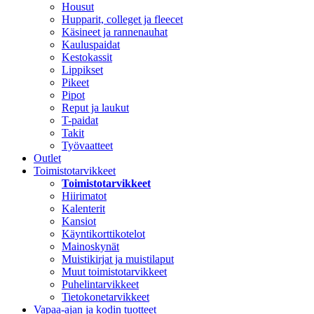
Housut
Hupparit, colleget ja fleecet
Käsineet ja rannenauhat
Kauluspaidat
Kestokassit
Lippikset
Pikeet
Pipot
Reput ja laukut
T-paidat
Takit
Työvaatteet
Outlet
Toimistotarvikkeet
Toimistotarvikkeet
Hiirimatot
Kalenterit
Kansiot
Käyntikorttikotelot
Mainoskynät
Muistikirjat ja muistilaput
Muut toimistotarvikkeet
Puhelintarvikkeet
Tietokonetarvikkeet
Vapaa-ajan ja kodin tuotteet