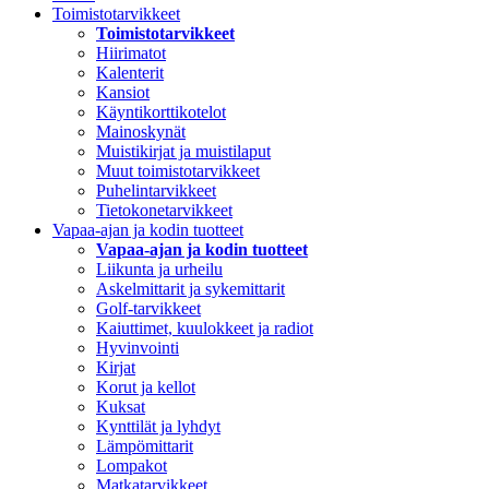
Toimistotarvikkeet
Toimistotarvikkeet
Hiirimatot
Kalenterit
Kansiot
Käyntikorttikotelot
Mainoskynät
Muistikirjat ja muistilaput
Muut toimistotarvikkeet
Puhelintarvikkeet
Tietokonetarvikkeet
Vapaa-ajan ja kodin tuotteet
Vapaa-ajan ja kodin tuotteet
Liikunta ja urheilu
Askelmittarit ja sykemittarit
Golf-tarvikkeet
Kaiuttimet, kuulokkeet ja radiot
Hyvinvointi
Kirjat
Korut ja kellot
Kuksat
Kynttilät ja lyhdyt
Lämpömittarit
Lompakot
Matkatarvikkeet