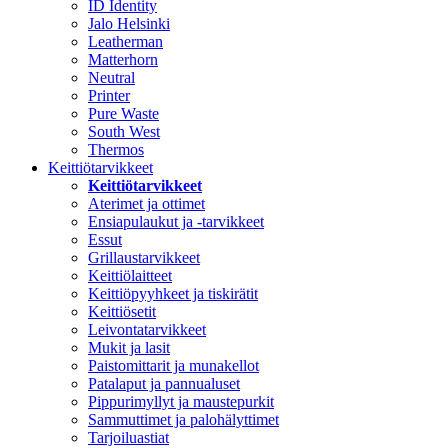
ID Identity
Jalo Helsinki
Leatherman
Matterhorn
Neutral
Printer
Pure Waste
South West
Thermos
Keittiötarvikkeet
Keittiötarvikkeet
Aterimet ja ottimet
Ensiapulaukut ja -tarvikkeet
Essut
Grillaustarvikkeet
Keittiölaitteet
Keittiöpyyhkeet ja tiskirätit
Keittiösetit
Leivontatarvikkeet
Mukit ja lasit
Paistomittarit ja munakellot
Patalaput ja pannualuset
Pippurimyllyt ja maustepurkit
Sammuttimet ja palohälyttimet
Tarjoiluastiat