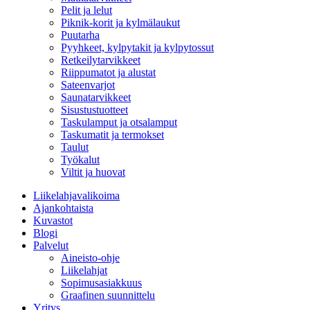
Pelit ja lelut
Piknik-korit ja kylmälaukut
Puutarha
Pyyhkeet, kylpytakit ja kylpytossut
Retkeilytarvikkeet
Riippumatot ja alustat
Sateenvarjot
Saunatarvikkeet
Sisustustuotteet
Taskulamput ja otsalamput
Taskumatit ja termokset
Taulut
Työkalut
Viltit ja huovat
Liikelahjavalikoima
Ajankohtaista
Kuvastot
Blogi
Palvelut
Aineisto-ohje
Liikelahjat
Sopimusasiakkuus
Graafinen suunnittelu
Yritys