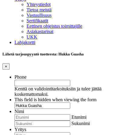
Yhteystiedot
Tietoa meistä
Vastuullisuus
Sertifikaatit
Eettinen ohjeistus toimittajille
Asiakastarinat
UKK
Lahjakortti
Lähetä tarjouspyyntö tuotteesta: Hukka Guasha
×
Phone
Kenttä on validointitarkoituksiin ja tulee jättää
koskemattomaksi.
This field is hidden when viewing the form
Nimi
Etunimi
Sukunimi
Yritys