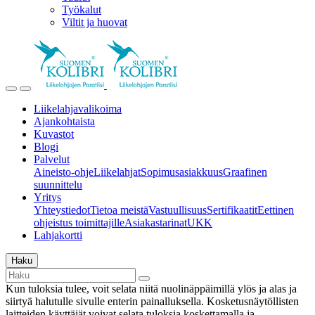
Työkalut
Viltit ja huovat
Liikelahjavalikoima
Ajankohtaista
Kuvastot
Blogi
Palvelut
Aineisto-ohje
Liikelahjat
Sopimusasiakkuus
Graafinen
suunnittelu
Yritys
Yhteystiedot
Tietoa meistä
Vastuullisuus
Sertifikaatit
Eettinen
ohjeistus toimittajille
Asiakastarinat
UKK
Lahjakortti
Haku
Kun tuloksia tulee, voit selata niitä nuolinäppäimillä ylös ja alas ja
siirtyä halutulle sivulle enterin painalluksella. Kosketusnäytöllisten
laitteiden käyttäjät voivat selata tuloksia koskettamalla ja