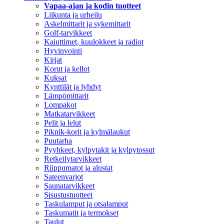
Vapaa-ajan ja kodin tuotteet
Liikunta ja urheilu
Askelmittarit ja sykemittarit
Golf-tarvikkeet
Kaiuttimet, kuulokkeet ja radiot
Hyvinvointi
Kirjat
Korut ja kellot
Kuksat
Kynttilät ja lyhdyt
Lämpömittarit
Lompakot
Matkatarvikkeet
Pelit ja lelut
Piknik-korit ja kylmälaukut
Puutarha
Pyyhkeet, kylpytakit ja kylpytossut
Retkeilytarvikkeet
Riippumatot ja alustat
Sateenvarjot
Saunatarvikkeet
Sisustustuotteet
Taskulamput ja otsalamput
Taskumatit ja termokset
Taulut