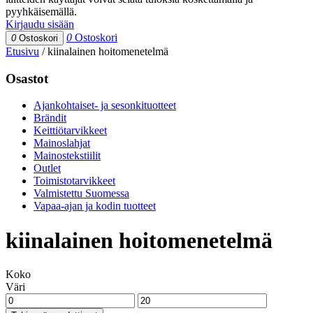
pyyhkäisemällä.
Kirjaudu sisään
0
Ostoskori
0
Ostoskori
Etusivu
/
kiinalainen hoitomenetelmä
Osastot
Ajankohtaiset- ja sesonkituotteet
Brändit
Keittiötarvikkeet
Mainoslahjat
Mainostekstiilit
Outlet
Toimistotarvikkeet
Valmistettu Suomessa
Vapaa-ajan ja kodin tuotteet
kiinalainen hoitomenetelmä
Koko
Väri