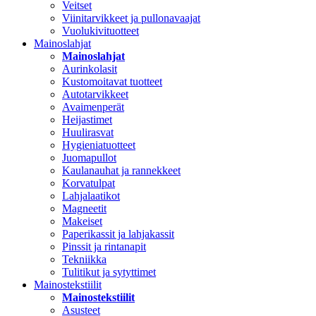
Veitset
Viinitarvikkeet ja pullonavaajat
Vuolukivituotteet
Mainoslahjat
Mainoslahjat
Aurinkolasit
Kustomoitavat tuotteet
Autotarvikkeet
Avaimenperät
Heijastimet
Huulirasvat
Hygieniatuotteet
Juomapullot
Kaulanauhat ja rannekkeet
Korvatulpat
Lahjalaatikot
Magneetit
Makeiset
Paperikassit ja lahjakassit
Pinssit ja rintanapit
Tekniikka
Tulitikut ja sytyttimet
Mainostekstiilit
Mainostekstiilit
Asusteet