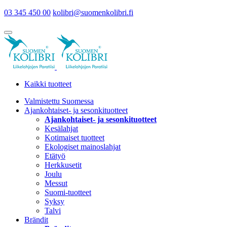
03 345 450 00
kolibri@suomenkolibri.fi
Kaikki tuotteet
Valmistettu Suomessa
Ajankohtaiset- ja sesonkituotteet
Ajankohtaiset- ja sesonkituotteet
Kesälahjat
Kotimaiset tuotteet
Ekologiset mainoslahjat
Etätyö
Herkkusetit
Joulu
Messut
Suomi-tuotteet
Syksy
Talvi
Brändit