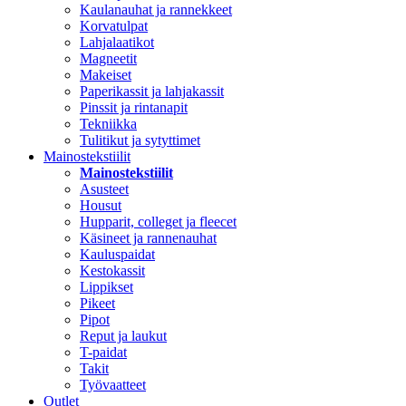
Kaulanauhat ja rannekkeet
Korvatulpat
Lahjalaatikot
Magneetit
Makeiset
Paperikassit ja lahjakassit
Pinssit ja rintanapit
Tekniikka
Tulitikut ja sytyttimet
Mainostekstiilit
Mainostekstiilit
Asusteet
Housut
Hupparit, colleget ja fleecet
Käsineet ja rannenauhat
Kauluspaidat
Kestokassit
Lippikset
Pikeet
Pipot
Reput ja laukut
T-paidat
Takit
Työvaatteet
Outlet