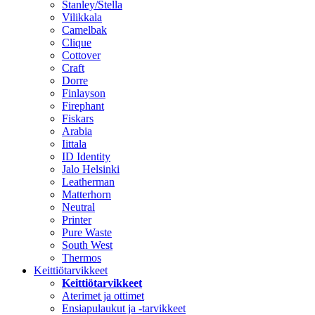
Stanley/Stella
Vilikkala
Camelbak
Clique
Cottover
Craft
Dorre
Finlayson
Firephant
Fiskars
Arabia
Iittala
ID Identity
Jalo Helsinki
Leatherman
Matterhorn
Neutral
Printer
Pure Waste
South West
Thermos
Keittiötarvikkeet
Keittiötarvikkeet
Aterimet ja ottimet
Ensiapulaukut ja -tarvikkeet