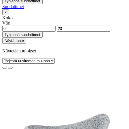
Tyhjennä suodattimet
Suodattimet
×
Koko
Väri
Tyhjennä suodattimet
Näytä tuote
Näytetään tulokset