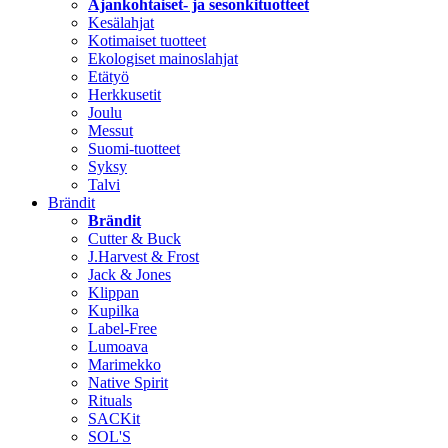
Ajankohtaiset- ja sesonkituotteet
Kesälahjat
Kotimaiset tuotteet
Ekologiset mainoslahjat
Etätyö
Herkkusetit
Joulu
Messut
Suomi-tuotteet
Syksy
Talvi
Brändit
Brändit
Cutter & Buck
J.Harvest & Frost
Jack & Jones
Klippan
Kupilka
Label-Free
Lumoava
Marimekko
Native Spirit
Rituals
SACKit
SOL'S