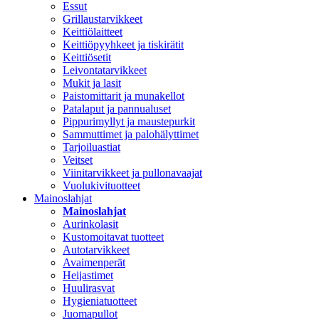
Essut
Grillaustarvikkeet
Keittiölaitteet
Keittiöpyyhkeet ja tiskirätit
Keittiösetit
Leivontatarvikkeet
Mukit ja lasit
Paistomittarit ja munakellot
Patalaput ja pannualuset
Pippurimyllyt ja maustepurkit
Sammuttimet ja palohälyttimet
Tarjoiluastiat
Veitset
Viinitarvikkeet ja pullonavaajat
Vuolukivituotteet
Mainoslahjat
Mainoslahjat
Aurinkolasit
Kustomoitavat tuotteet
Autotarvikkeet
Avaimenperät
Heijastimet
Huulirasvat
Hygieniatuotteet
Juomapullot