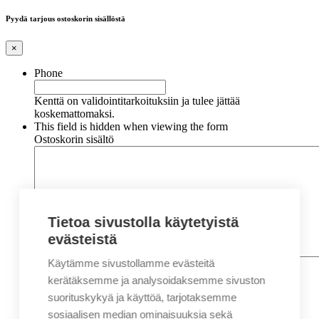
Pyydä tarjous ostoskorin sisällöstä
×
Phone
Kenttä on validointitarkoituksiin ja tulee jättää
koskemattomaksi.
This field is hidden when viewing the form
Ostoskorin sisältö
Tietoa sivustolla käytetyistä
evästeistä
Käytämme sivustollamme evästeitä
Nimi
*
Etunimi
kerätäksemme ja analysoidaksemme sivuston
Sukunimi
suorituskykyä ja käyttöä, tarjotaksemme
Yritys
sosiaalisen median ominaisuuksia sekä