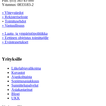
Puh. (03) 345 45 000
Y-tunnus: 0833183-2
» Yhteystiedot
» Rekisteriseloste
»
Toimitusehdot
» Vastuullisuus
» Laatu- ja ympäristöpolitiikka
» Eettinen ohjeistus toimittajille
» Evästeasetukset
Yrityksille
Liikelahjavalikoima
Kuvastot
Ajankohtaista
Sopimusasiakkuus
Sunnittelupalvelut
Asiakastarinat
Blogi
UKK