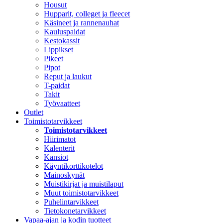
Housut
Hupparit, colleget ja fleecet
Käsineet ja rannenauhat
Kauluspaidat
Kestokassit
Lippikset
Pikeet
Pipot
Reput ja laukut
T-paidat
Takit
Työvaatteet
Outlet
Toimistotarvikkeet
Toimistotarvikkeet
Hiirimatot
Kalenterit
Kansiot
Käyntikorttikotelot
Mainoskynät
Muistikirjat ja muistilaput
Muut toimistotarvikkeet
Puhelintarvikkeet
Tietokonetarvikkeet
Vapaa-ajan ja kodin tuotteet