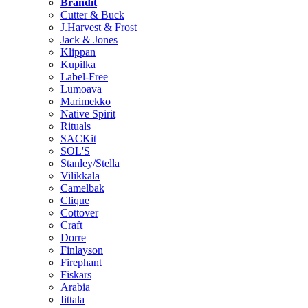
Brändit
Cutter & Buck
J.Harvest & Frost
Jack & Jones
Klippan
Kupilka
Label-Free
Lumoava
Marimekko
Native Spirit
Rituals
SACKit
SOL'S
Stanley/Stella
Vilikkala
Camelbak
Clique
Cottover
Craft
Dorre
Finlayson
Firephant
Fiskars
Arabia
Iittala