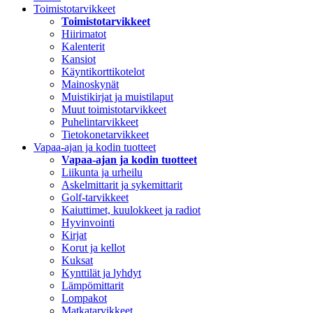
Toimistotarvikkeet
Toimistotarvikkeet
Hiirimatot
Kalenterit
Kansiot
Käyntikorttikotelot
Mainoskynät
Muistikirjat ja muistilaput
Muut toimistotarvikkeet
Puhelintarvikkeet
Tietokonetarvikkeet
Vapaa-ajan ja kodin tuotteet
Vapaa-ajan ja kodin tuotteet
Liikunta ja urheilu
Askelmittarit ja sykemittarit
Golf-tarvikkeet
Kaiuttimet, kuulokkeet ja radiot
Hyvinvointi
Kirjat
Korut ja kellot
Kuksat
Kynttilät ja lyhdyt
Lämpömittarit
Lompakot
Matkatarvikkeet