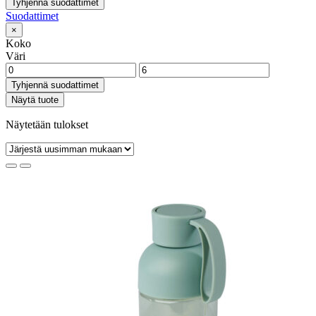
Tyhjennä suodattimet
Suodattimet
×
Koko
Väri
Tyhjennä suodattimet
Näytä tuote
Näytetään tulokset