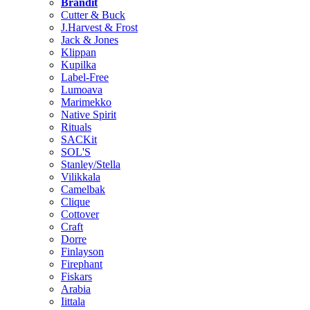
Brändit
Cutter & Buck
J.Harvest & Frost
Jack & Jones
Klippan
Kupilka
Label-Free
Lumoava
Marimekko
Native Spirit
Rituals
SACKit
SOL'S
Stanley/Stella
Vilikkala
Camelbak
Clique
Cottover
Craft
Dorre
Finlayson
Firephant
Fiskars
Arabia
Iittala