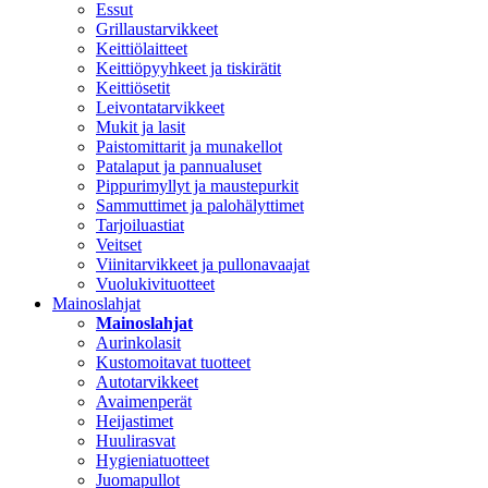
Essut
Grillaustarvikkeet
Keittiölaitteet
Keittiöpyyhkeet ja tiskirätit
Keittiösetit
Leivontatarvikkeet
Mukit ja lasit
Paistomittarit ja munakellot
Patalaput ja pannualuset
Pippurimyllyt ja maustepurkit
Sammuttimet ja palohälyttimet
Tarjoiluastiat
Veitset
Viinitarvikkeet ja pullonavaajat
Vuolukivituotteet
Mainoslahjat
Mainoslahjat
Aurinkolasit
Kustomoitavat tuotteet
Autotarvikkeet
Avaimenperät
Heijastimet
Huulirasvat
Hygieniatuotteet
Juomapullot