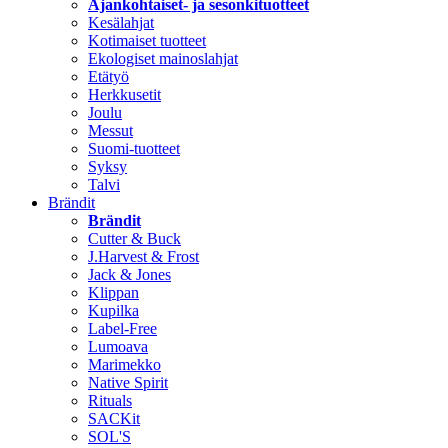
Ajankohtaiset- ja sesonkituotteet
Kesälahjat
Kotimaiset tuotteet
Ekologiset mainoslahjat
Etätyö
Herkkusetit
Joulu
Messut
Suomi-tuotteet
Syksy
Talvi
Brändit
Brändit
Cutter & Buck
J.Harvest & Frost
Jack & Jones
Klippan
Kupilka
Label-Free
Lumoava
Marimekko
Native Spirit
Rituals
SACKit
SOL'S