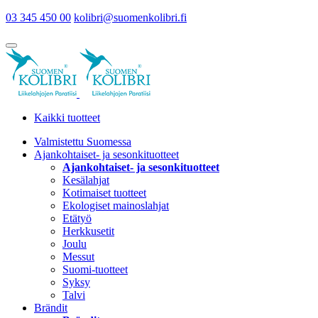
03 345 450 00
kolibri@suomenkolibri.fi
Kaikki tuotteet
Valmistettu Suomessa
Ajankohtaiset- ja sesonkituotteet
Ajankohtaiset- ja sesonkituotteet
Kesälahjat
Kotimaiset tuotteet
Ekologiset mainoslahjat
Etätyö
Herkkusetit
Joulu
Messut
Suomi-tuotteet
Syksy
Talvi
Brändit