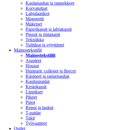
Kaulanauhat ja rannekkeet
Korvatulpat
Lahjalaatikot
Magneetit
Makeiset
Paperikassit ja lahjakassit
Pinssit ja rintanapit
Tekniikka
Tulitikut ja sytyttimet
Mainostekstiilit
Mainostekstiilit
Asusteet
Housut
Hupparit, colleget ja fleecet
Käsineet ja rannenauhat
Kauluspaidat
Kestokassit
Lippikset
Pikeet
Pipot
Reput ja laukut
T-paidat
Takit
Työvaatteet
Outlet