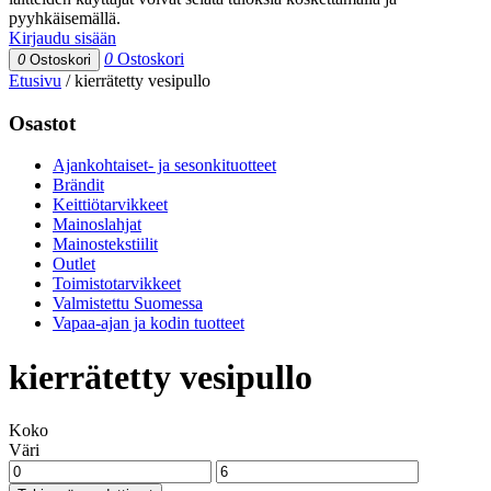
pyyhkäisemällä.
Kirjaudu sisään
0
Ostoskori
0
Ostoskori
Etusivu
/
kierrätetty vesipullo
Osastot
Ajankohtaiset- ja sesonkituotteet
Brändit
Keittiötarvikkeet
Mainoslahjat
Mainostekstiilit
Outlet
Toimistotarvikkeet
Valmistettu Suomessa
Vapaa-ajan ja kodin tuotteet
kierrätetty vesipullo
Koko
Väri