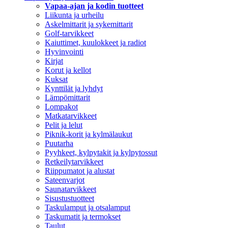
Vapaa-ajan ja kodin tuotteet
Liikunta ja urheilu
Askelmittarit ja sykemittarit
Golf-tarvikkeet
Kaiuttimet, kuulokkeet ja radiot
Hyvinvointi
Kirjat
Korut ja kellot
Kuksat
Kynttilät ja lyhdyt
Lämpömittarit
Lompakot
Matkatarvikkeet
Pelit ja lelut
Piknik-korit ja kylmälaukut
Puutarha
Pyyhkeet, kylpytakit ja kylpytossut
Retkeilytarvikkeet
Riippumatot ja alustat
Sateenvarjot
Saunatarvikkeet
Sisustustuotteet
Taskulamput ja otsalamput
Taskumatit ja termokset
Taulut