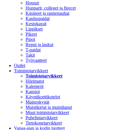
Housut
Hupparit, colleget ja fleecet
Käsineet ja rannenauhat
Kauluspaidat
Kestokassit
Lippikset
Pikeet
Pipot
Reput ja laukut
T-paidat
Takit
Työvaatteet
Outlet
Toimistotarvikkeet
Toimistotarvikkeet
Hiirimatot
Kalenterit
Kansiot
Käyntikorttikotelot
Mainoskynät
Muistikirjat ja muistilaput
Muut toimistotarvikkeet
Puhelintarvikkeet
Tietokonetarvikkeet
Vapaa-ajan ja kodin tuotteet