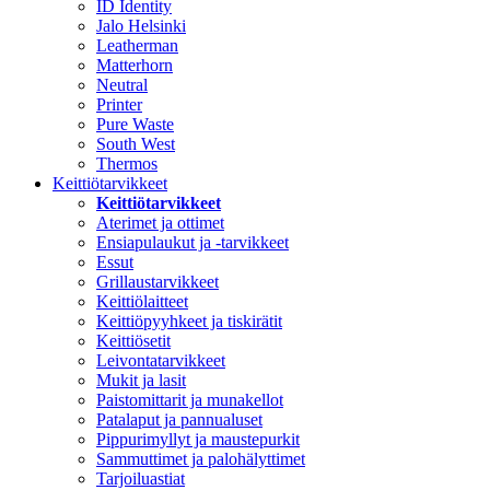
ID Identity
Jalo Helsinki
Leatherman
Matterhorn
Neutral
Printer
Pure Waste
South West
Thermos
Keittiötarvikkeet
Keittiötarvikkeet
Aterimet ja ottimet
Ensiapulaukut ja -tarvikkeet
Essut
Grillaustarvikkeet
Keittiölaitteet
Keittiöpyyhkeet ja tiskirätit
Keittiösetit
Leivontatarvikkeet
Mukit ja lasit
Paistomittarit ja munakellot
Patalaput ja pannualuset
Pippurimyllyt ja maustepurkit
Sammuttimet ja palohälyttimet
Tarjoiluastiat