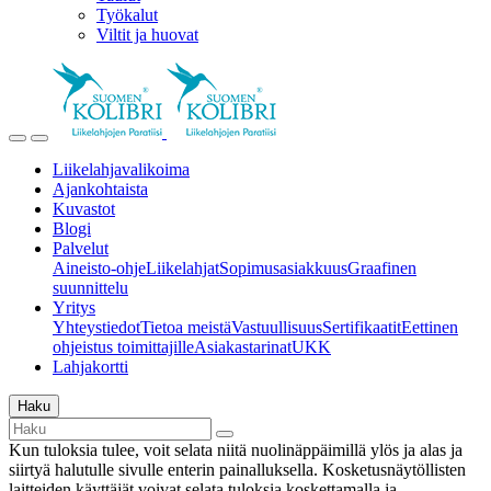
Työkalut
Viltit ja huovat
Liikelahjavalikoima
Ajankohtaista
Kuvastot
Blogi
Palvelut
Aineisto-ohje
Liikelahjat
Sopimusasiakkuus
Graafinen
suunnittelu
Yritys
Yhteystiedot
Tietoa meistä
Vastuullisuus
Sertifikaatit
Eettinen
ohjeistus toimittajille
Asiakastarinat
UKK
Lahjakortti
Haku
Kun tuloksia tulee, voit selata niitä nuolinäppäimillä ylös ja alas ja
siirtyä halutulle sivulle enterin painalluksella. Kosketusnäytöllisten
laitteiden käyttäjät voivat selata tuloksia koskettamalla ja