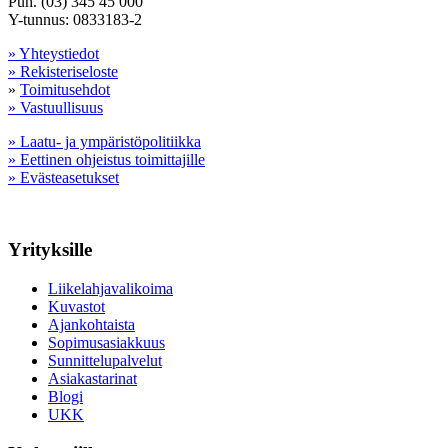
Puh. (03) 345 45 000
Y-tunnus: 0833183-2
» Yhteystiedot
» Rekisteriseloste
»
Toimitusehdot
» Vastuullisuus
» Laatu- ja ympäristöpolitiikka
» Eettinen ohjeistus toimittajille
» Evästeasetukset
Yrityksille
Liikelahjavalikoima
Kuvastot
Ajankohtaista
Sopimusasiakkuus
Sunnittelupalvelut
Asiakastarinat
Blogi
UKK