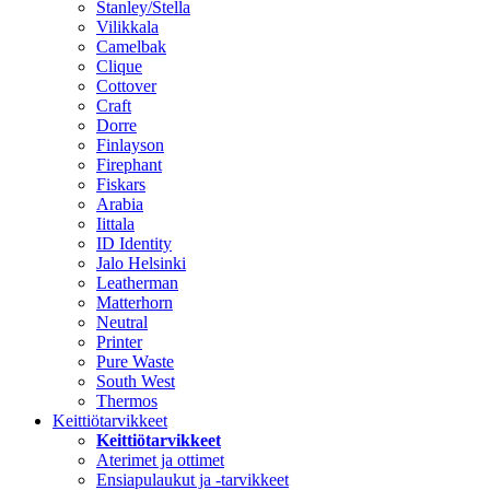
Stanley/Stella
Vilikkala
Camelbak
Clique
Cottover
Craft
Dorre
Finlayson
Firephant
Fiskars
Arabia
Iittala
ID Identity
Jalo Helsinki
Leatherman
Matterhorn
Neutral
Printer
Pure Waste
South West
Thermos
Keittiötarvikkeet
Keittiötarvikkeet
Aterimet ja ottimet
Ensiapulaukut ja -tarvikkeet