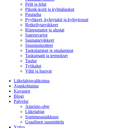
Pelit ja lelut
Piknik-korit ja kylmälaukut
Puutarha
Pyyhkeet, kylpytakit ja kylpytossut
Retkeilytarvikkeet
Riippumatot ja alustat
Sateenvarjot
Saunatarvikkeet
Sisustustuotteet
Taskulamput ja otsalamput
Taskumatit ja termokset
Taulut
Työkalut
Viltit ja huovat
Liikelahjavalikoima
Ajankohtaista
Kuvastot
Blogi
Palvelut
Aineisto-ohje
Liikelahjat
Sopimusasiakkuus
Graafinen suunnittelu
Yritys