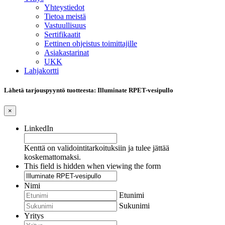
Yhteystiedot
Tietoa meistä
Vastuullisuus
Sertifikaatit
Eettinen ohjeistus toimittajille
Asiakastarinat
UKK
Lahjakortti
Lähetä tarjouspyyntö tuotteesta: Illuminate RPET-vesipullo
×
LinkedIn
Kenttä on validointitarkoituksiin ja tulee jättää
koskemattomaksi.
This field is hidden when viewing the form
Nimi
Etunimi
Sukunimi
Yritys