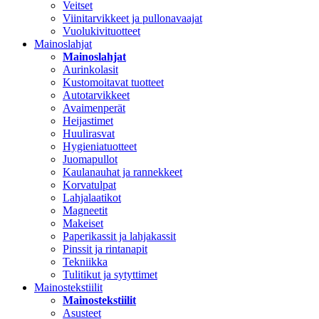
Veitset
Viinitarvikkeet ja pullonavaajat
Vuolukivituotteet
Mainoslahjat
Mainoslahjat
Aurinkolasit
Kustomoitavat tuotteet
Autotarvikkeet
Avaimenperät
Heijastimet
Huulirasvat
Hygieniatuotteet
Juomapullot
Kaulanauhat ja rannekkeet
Korvatulpat
Lahjalaatikot
Magneetit
Makeiset
Paperikassit ja lahjakassit
Pinssit ja rintanapit
Tekniikka
Tulitikut ja sytyttimet
Mainostekstiilit
Mainostekstiilit
Asusteet