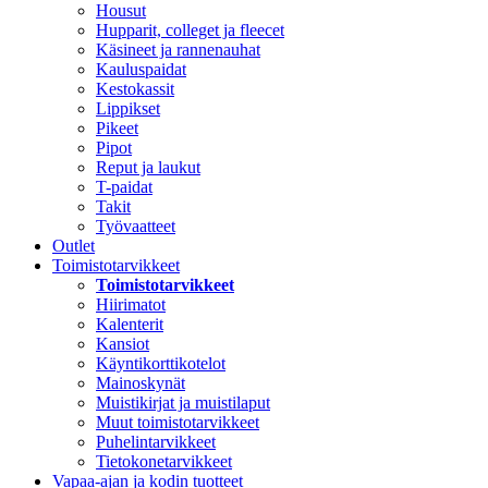
Housut
Hupparit, colleget ja fleecet
Käsineet ja rannenauhat
Kauluspaidat
Kestokassit
Lippikset
Pikeet
Pipot
Reput ja laukut
T-paidat
Takit
Työvaatteet
Outlet
Toimistotarvikkeet
Toimistotarvikkeet
Hiirimatot
Kalenterit
Kansiot
Käyntikorttikotelot
Mainoskynät
Muistikirjat ja muistilaput
Muut toimistotarvikkeet
Puhelintarvikkeet
Tietokonetarvikkeet
Vapaa-ajan ja kodin tuotteet