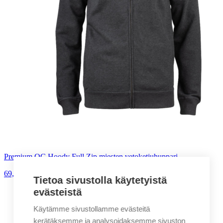
Premium OC Hoody Full Zip miesten vetoketjuhuppari
69,00
€
alv. 0%
Tietoa sivustolla käytetyistä
evästeistä
Käytämme sivustollamme evästeitä
kerätäksemme ja analysoidaksemme sivuston