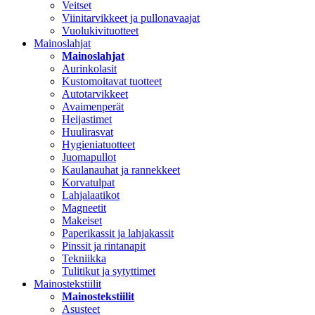
Veitset
Viinitarvikkeet ja pullonavaajat
Vuolukivituotteet
Mainoslahjat
Mainoslahjat
Aurinkolasit
Kustomoitavat tuotteet
Autotarvikkeet
Avaimenperät
Heijastimet
Huulirasvat
Hygieniatuotteet
Juomapullot
Kaulanauhat ja rannekkeet
Korvatulpat
Lahjalaatikot
Magneetit
Makeiset
Paperikassit ja lahjakassit
Pinssit ja rintanapit
Tekniikka
Tulitikut ja sytyttimet
Mainostekstiilit
Mainostekstiilit
Asusteet