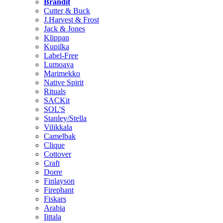
Brändit
Cutter & Buck
J.Harvest & Frost
Jack & Jones
Klippan
Kupilka
Label-Free
Lumoava
Marimekko
Native Spirit
Rituals
SACKit
SOL'S
Stanley/Stella
Vilikkala
Camelbak
Clique
Cottover
Craft
Dorre
Finlayson
Firephant
Fiskars
Arabia
Iittala