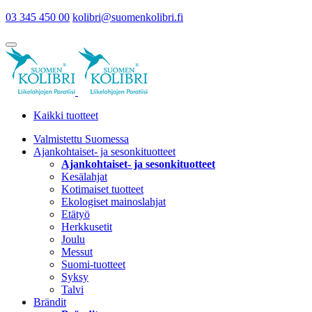
03 345 450 00
kolibri@suomenkolibri.fi
Kaikki tuotteet
Valmistettu Suomessa
Ajankohtaiset- ja sesonkituotteet
Ajankohtaiset- ja sesonkituotteet
Kesälahjat
Kotimaiset tuotteet
Ekologiset mainoslahjat
Etätyö
Herkkusetit
Joulu
Messut
Suomi-tuotteet
Syksy
Talvi
Brändit