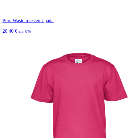
Pure Waste miesten t-paita
20,40
€
alv. 0%