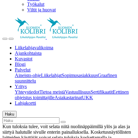
Työkalut
Viltit ja huovat
Liikelahjavalikoima
Ajankohtaista
Kuvastot
Blogi
Palvelut
Aineisto-ohje
Liikelahjat
Sopimusasiakkuus
Graafinen
suunnittelu
Yritys
Yhteystiedot
Tietoa meistä
Vastuullisuus
Sertifikaatit
Eettinen
ohjeistus toimittajille
Asiakastarinat
UKK
Lahjakortti
Haku
Kun tuloksia tulee, voit selata niitä nuolinäppäimillä ylös ja alas ja
siirtyä halutulle sivulle enterin painalluksella. Kosketusnäytöllisten
laitteiden käyttäjät voivat selata tuloksia koskettamalla ja