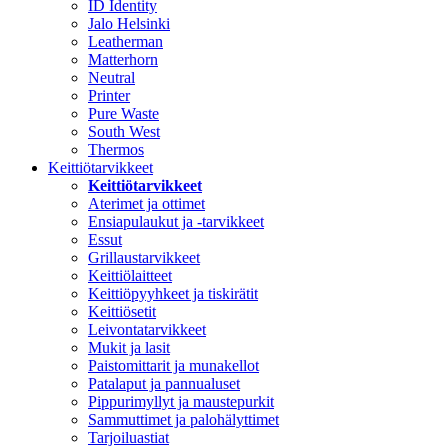
ID Identity
Jalo Helsinki
Leatherman
Matterhorn
Neutral
Printer
Pure Waste
South West
Thermos
Keittiötarvikkeet
Keittiötarvikkeet
Aterimet ja ottimet
Ensiapulaukut ja -tarvikkeet
Essut
Grillaustarvikkeet
Keittiölaitteet
Keittiöpyyhkeet ja tiskirätit
Keittiösetit
Leivontatarvikkeet
Mukit ja lasit
Paistomittarit ja munakellot
Patalaput ja pannualuset
Pippurimyllyt ja maustepurkit
Sammuttimet ja palohälyttimet
Tarjoiluastiat