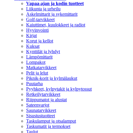
Vapaa-ajan ja kodin tuotteet
Liikunta ja urheilu
Askelmittarit ja sykemittarit
Golf-tarvikkeet
Kaiuttimet, kuulokkeet ja radiot
Hyvinvointi
Kirjat
Korut ja kellot
Kuksat
Kynttilät ja lyhdyt
Lämpömittarit
Lompakot
Matkatarvikkeet
Pelit ja lelut
Piknik-korit ja kylmälaukut
Puutarha
Pyyhkeet, kylpytakit ja kylpytossut
Retkeilytarvikkeet
Riippumatot ja alustat
Sateenvarjot
Saunatarvikkeet
Sisustustuotteet
Taskulamput ja otsalamput
Taskumatit ja termokset
Taulut