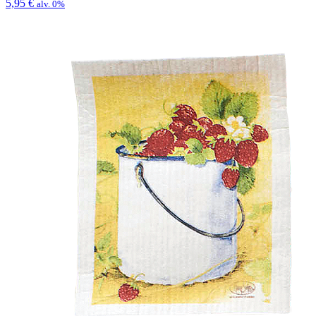
5,95
€
alv. 0%