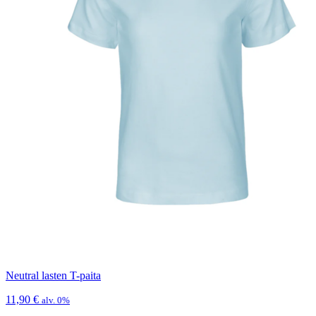
Neutral lasten T-paita
11,90
€
alv. 0%