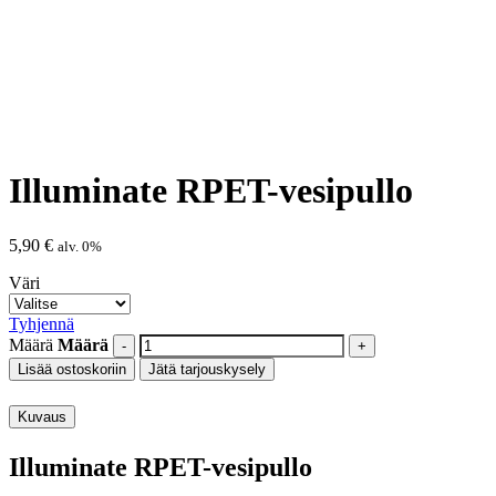
Illuminate RPET-vesipullo
5,90
€
alv. 0%
Väri
Tyhjennä
Määrä
Määrä
Lisää ostoskoriin
Jätä tarjouskysely
Kuvaus
Illuminate RPET-vesipullo