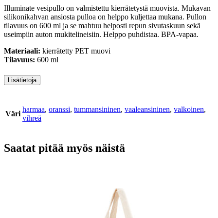
Illuminate vesipullo on valmistettu kierrätetystä muovista. Mukavan
silikonikahvan ansiosta pulloa on helppo kuljettaa mukana. Pullon
tilavuus on 600 ml ja se mahtuu helposti repun sivutaskuun sekä
useimpiin auton mukitelineisiin. Helppo puhdistaa. BPA-vapaa.
Materiaali:
kierrätetty PET muovi
Tilavuus:
600 ml
Lisätietoja
harmaa
,
oranssi
,
tummansininen
,
vaaleansininen
,
valkoinen
,
Väri
vihreä
Saatat pitää myös näistä