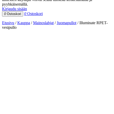
pyyhkäisemällä.
Kirjaudu sisään
0
Ostoskori
0
Ostoskori
Etusivu
/
Kauppa
/
Mainoslahjat
/
Juomapullot
/
Illuminate RPET-
vesipullo