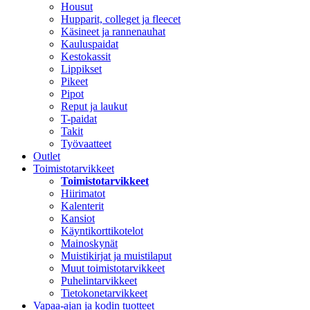
Housut
Hupparit, colleget ja fleecet
Käsineet ja rannenauhat
Kauluspaidat
Kestokassit
Lippikset
Pikeet
Pipot
Reput ja laukut
T-paidat
Takit
Työvaatteet
Outlet
Toimistotarvikkeet
Toimistotarvikkeet
Hiirimatot
Kalenterit
Kansiot
Käyntikorttikotelot
Mainoskynät
Muistikirjat ja muistilaput
Muut toimistotarvikkeet
Puhelintarvikkeet
Tietokonetarvikkeet
Vapaa-ajan ja kodin tuotteet