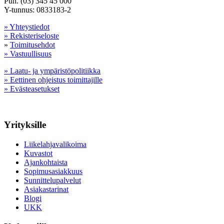
Puh. (03) 345 45 000
Y-tunnus: 0833183-2
» Yhteystiedot
» Rekisteriseloste
»
Toimitusehdot
» Vastuullisuus
» Laatu- ja ympäristöpolitiikka
» Eettinen ohjeistus toimittajille
» Evästeasetukset
Yrityksille
Liikelahjavalikoima
Kuvastot
Ajankohtaista
Sopimusasiakkuus
Sunnittelupalvelut
Asiakastarinat
Blogi
UKK