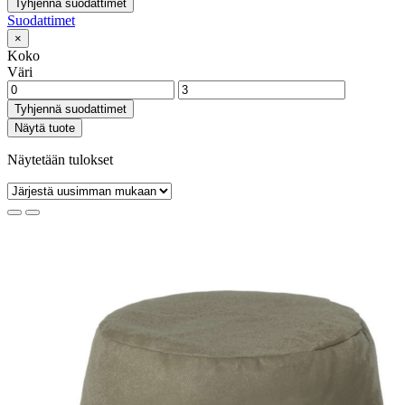
Tyhjennä suodattimet
Suodattimet
×
Koko
Väri
Tyhjennä suodattimet
Näytä tuote
Näytetään tulokset