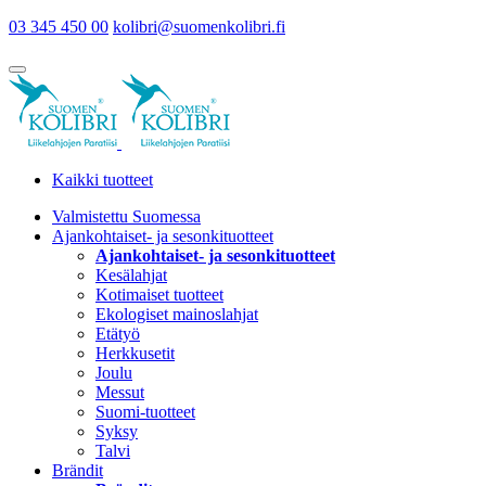
03 345 450 00
kolibri@suomenkolibri.fi
Kaikki tuotteet
Valmistettu Suomessa
Ajankohtaiset- ja sesonkituotteet
Ajankohtaiset- ja sesonkituotteet
Kesälahjat
Kotimaiset tuotteet
Ekologiset mainoslahjat
Etätyö
Herkkusetit
Joulu
Messut
Suomi-tuotteet
Syksy
Talvi
Brändit