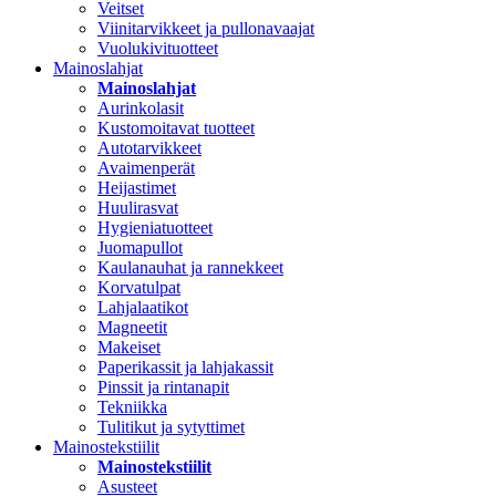
Veitset
Viinitarvikkeet ja pullonavaajat
Vuolukivituotteet
Mainoslahjat
Mainoslahjat
Aurinkolasit
Kustomoitavat tuotteet
Autotarvikkeet
Avaimenperät
Heijastimet
Huulirasvat
Hygieniatuotteet
Juomapullot
Kaulanauhat ja rannekkeet
Korvatulpat
Lahjalaatikot
Magneetit
Makeiset
Paperikassit ja lahjakassit
Pinssit ja rintanapit
Tekniikka
Tulitikut ja sytyttimet
Mainostekstiilit
Mainostekstiilit
Asusteet