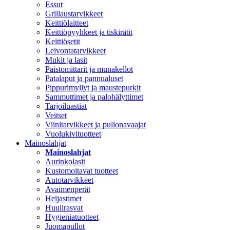
Essut
Grillaustarvikkeet
Keittiölaitteet
Keittiöpyyhkeet ja tiskirätit
Keittiösetit
Leivontatarvikkeet
Mukit ja lasit
Paistomittarit ja munakellot
Patalaput ja pannualuset
Pippurimyllyt ja maustepurkit
Sammuttimet ja palohälyttimet
Tarjoiluastiat
Veitset
Viinitarvikkeet ja pullonavaajat
Vuolukivituotteet
Mainoslahjat
Mainoslahjat
Aurinkolasit
Kustomoitavat tuotteet
Autotarvikkeet
Avaimenperät
Heijastimet
Huulirasvat
Hygieniatuotteet
Juomapullot