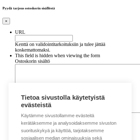
Pyydä tarjous ostoskorin sisällöstä
×
URL
Kenttä on validointitarkoituksiin ja tulee jättää
koskemattomaksi.
This field is hidden when viewing the form
Ostoskorin sisältö
Tietoa sivustolla käytetyistä
evästeistä
Käytämme sivustollamme evästeitä
Nimi
*
Etunimi
kerätäksemme ja analysoidaksemme sivuston
Sukunimi
suorituskykyä ja käyttöä, tarjotaksemme
Yritys
sosiaalisen median ominaisuuksia sekä