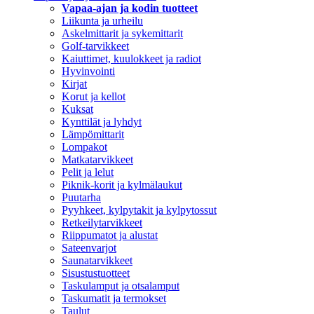
Vapaa-ajan ja kodin tuotteet
Liikunta ja urheilu
Askelmittarit ja sykemittarit
Golf-tarvikkeet
Kaiuttimet, kuulokkeet ja radiot
Hyvinvointi
Kirjat
Korut ja kellot
Kuksat
Kynttilät ja lyhdyt
Lämpömittarit
Lompakot
Matkatarvikkeet
Pelit ja lelut
Piknik-korit ja kylmälaukut
Puutarha
Pyyhkeet, kylpytakit ja kylpytossut
Retkeilytarvikkeet
Riippumatot ja alustat
Sateenvarjot
Saunatarvikkeet
Sisustustuotteet
Taskulamput ja otsalamput
Taskumatit ja termokset
Taulut