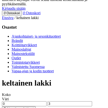
pyyhkäisemällä.
Kirjaudu sisään
0
Ostoskori
0
Ostoskori
Etusivu
/
keltainen lakki
Osastot
Ajankohtaiset- ja sesonkituotteet
Brändit
Keittiötarvikkeet
Mainoslahjat
Mainostekstiilit
Outlet
Toimistotarvikkeet
Valmistettu Suomessa
Vapaa-ajan ja kodin tuotteet
keltainen lakki
Koko
Väri