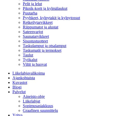
Pelit ja lelut
Piknik-korit ja kylmälaukut
Puutarha
Pyyhkeet, kylpytakit ja kylpytossut
Retkeilytarvikkeet
Riippumatot ja alustat
Sateenvarjot
Saunatarvikkeet
Sisustustuotteet
Taskulamput ja otsalamput
Taskumatit ja termokset
Taulut
Työkalut
Viltit ja huovat
Liikelahjavalikoima
Ajankohtaista
Kuvastot
Blogi
Palvelut
Aineisto-ohje
Liikelahjat
Sopimusasiakkuus
Graafinen suunnittelu
Yritys