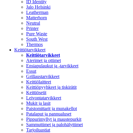
ID Identity
Jalo Helsinki
Leatherman
Matterhorn
Neutral
Printer
Pure Waste
South West
Thermos
Keittiötarvikkeet
Keittiötarvikkeet
Aterimet ja ottimet
Ensiapulaukut ja -tarvikkeet
Essut
Grillaustarvikkeet
Keittiölaitteet
Keittiöpyyhkeet ja tiskirätit
Keittiösetit
Leivontatarvikkeet
Mukit ja lasit
Paistomittarit ja munakellot
Patalaput ja pannualuset
Pippurimyllyt ja maustepurkit
Sammuttimet ja palohälyttimet
Tarjoiluastiat