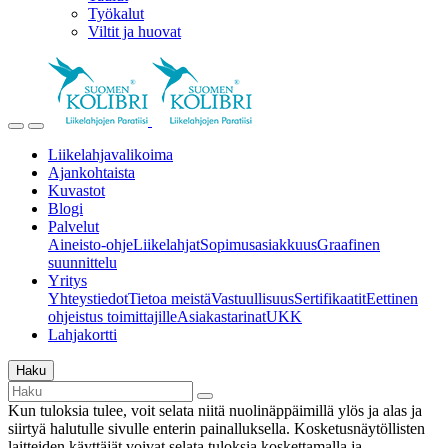
Työkalut
Viltit ja huovat
Liikelahjavalikoima
Ajankohtaista
Kuvastot
Blogi
Palvelut
Aineisto-ohje
Liikelahjat
Sopimusasiakkuus
Graafinen
suunnittelu
Yritys
Yhteystiedot
Tietoa meistä
Vastuullisuus
Sertifikaatit
Eettinen
ohjeistus toimittajille
Asiakastarinat
UKK
Lahjakortti
Haku
Kun tuloksia tulee, voit selata niitä nuolinäppäimillä ylös ja alas ja
siirtyä halutulle sivulle enterin painalluksella. Kosketusnäytöllisten
laitteiden käyttäjät voivat selata tuloksia koskettamalla ja