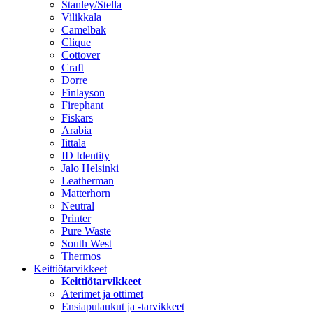
Stanley/Stella
Vilikkala
Camelbak
Clique
Cottover
Craft
Dorre
Finlayson
Firephant
Fiskars
Arabia
Iittala
ID Identity
Jalo Helsinki
Leatherman
Matterhorn
Neutral
Printer
Pure Waste
South West
Thermos
Keittiötarvikkeet
Keittiötarvikkeet
Aterimet ja ottimet
Ensiapulaukut ja -tarvikkeet