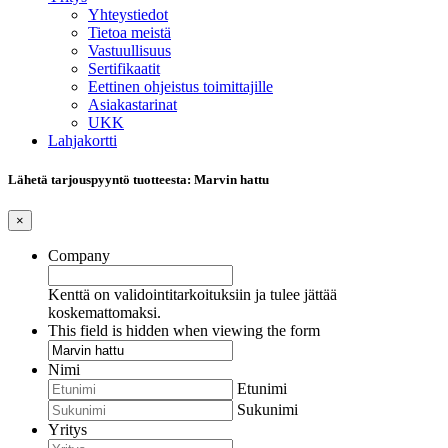
Yhteystiedot
Tietoa meistä
Vastuullisuus
Sertifikaatit
Eettinen ohjeistus toimittajille
Asiakastarinat
UKK
Lahjakortti
Lähetä tarjouspyyntö tuotteesta: Marvin hattu
×
Company
Kenttä on validointitarkoituksiin ja tulee jättää
koskemattomaksi.
This field is hidden when viewing the form
Nimi
Etunimi
Sukunimi
Yritys