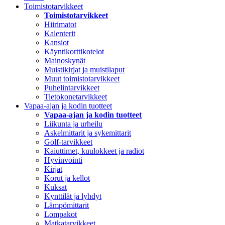
Toimistotarvikkeet
Toimistotarvikkeet
Hiirimatot
Kalenterit
Kansiot
Käyntikorttikotelot
Mainoskynät
Muistikirjat ja muistilaput
Muut toimistotarvikkeet
Puhelintarvikkeet
Tietokonetarvikkeet
Vapaa-ajan ja kodin tuotteet
Vapaa-ajan ja kodin tuotteet
Liikunta ja urheilu
Askelmittarit ja sykemittarit
Golf-tarvikkeet
Kaiuttimet, kuulokkeet ja radiot
Hyvinvointi
Kirjat
Korut ja kellot
Kuksat
Kynttilät ja lyhdyt
Lämpömittarit
Lompakot
Matkatarvikkeet