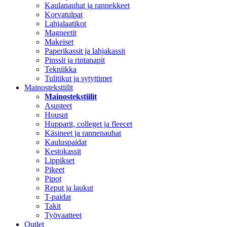
Kaulanauhat ja rannekkeet
Korvatulpat
Lahjalaatikot
Magneetit
Makeiset
Paperikassit ja lahjakassit
Pinssit ja rintanapit
Tekniikka
Tulitikut ja sytyttimet
Mainostekstiilit
Mainostekstiilit
Asusteet
Housut
Hupparit, colleget ja fleecet
Käsineet ja rannenauhat
Kauluspaidat
Kestokassit
Lippikset
Pikeet
Pipot
Reput ja laukut
T-paidat
Takit
Työvaatteet
Outlet