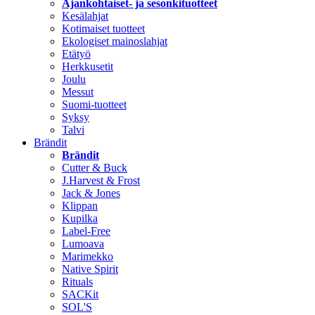
Ajankohtaiset- ja sesonkituotteet
Kesälahjat
Kotimaiset tuotteet
Ekologiset mainoslahjat
Etätyö
Herkkusetit
Joulu
Messut
Suomi-tuotteet
Syksy
Talvi
Brändit
Brändit
Cutter & Buck
J.Harvest & Frost
Jack & Jones
Klippan
Kupilka
Label-Free
Lumoava
Marimekko
Native Spirit
Rituals
SACKit
SOL'S