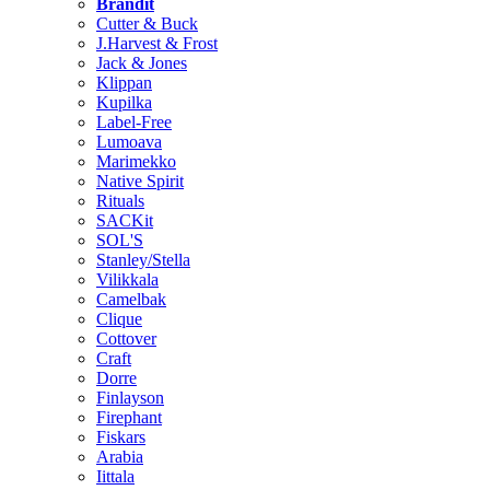
Brändit
Cutter & Buck
J.Harvest & Frost
Jack & Jones
Klippan
Kupilka
Label-Free
Lumoava
Marimekko
Native Spirit
Rituals
SACKit
SOL'S
Stanley/Stella
Vilikkala
Camelbak
Clique
Cottover
Craft
Dorre
Finlayson
Firephant
Fiskars
Arabia
Iittala