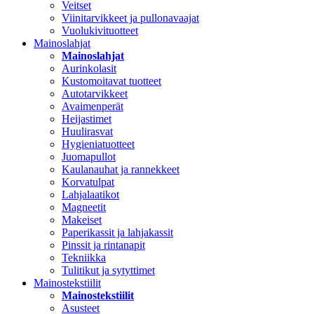
Veitset
Viinitarvikkeet ja pullonavaajat
Vuolukivituotteet
Mainoslahjat
Mainoslahjat
Aurinkolasit
Kustomoitavat tuotteet
Autotarvikkeet
Avaimenperät
Heijastimet
Huulirasvat
Hygieniatuotteet
Juomapullot
Kaulanauhat ja rannekkeet
Korvatulpat
Lahjalaatikot
Magneetit
Makeiset
Paperikassit ja lahjakassit
Pinssit ja rintanapit
Tekniikka
Tulitikut ja sytyttimet
Mainostekstiilit
Mainostekstiilit
Asusteet