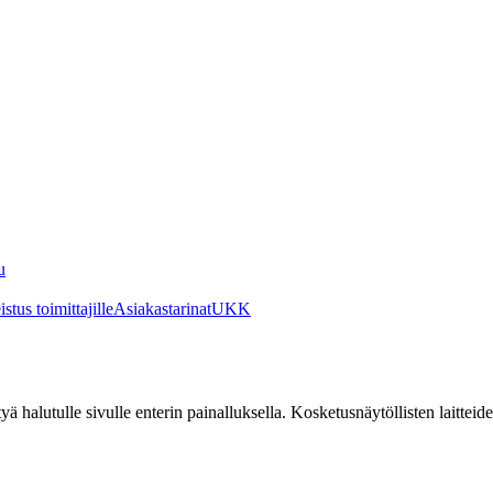
u
stus toimittajille
Asiakastarinat
UKK
irtyä halutulle sivulle enterin painalluksella. Kosketusnäytöllisten laittei