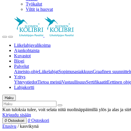
Työkalut
Viltit ja huovat
Liikelahjavalikoima
Ajankohtaista
Kuvastot
Blogi
Palvelut
Aineisto-ohje
Liikelahjat
Sopimusasiakkuus
Graafinen suunnittel
Yritys
Yhteystiedot
Tietoa meistä
Vastuullisuus
Sertifikaatit
Eettinen ohjei
Lahjakortti
Haku
Kun tuloksia tulee, voit selata niitä nuolinäppäimillä ylös ja alas ja si
Kirjaudu sisään
0
Ostoskori
0
Ostoskori
Etusivu
/
kasvikynä