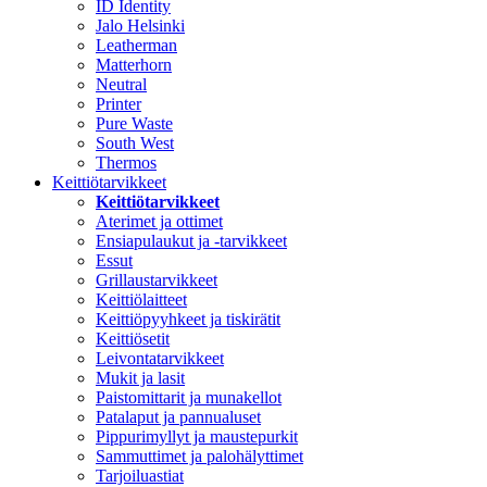
ID Identity
Jalo Helsinki
Leatherman
Matterhorn
Neutral
Printer
Pure Waste
South West
Thermos
Keittiötarvikkeet
Keittiötarvikkeet
Aterimet ja ottimet
Ensiapulaukut ja -tarvikkeet
Essut
Grillaustarvikkeet
Keittiölaitteet
Keittiöpyyhkeet ja tiskirätit
Keittiösetit
Leivontatarvikkeet
Mukit ja lasit
Paistomittarit ja munakellot
Patalaput ja pannualuset
Pippurimyllyt ja maustepurkit
Sammuttimet ja palohälyttimet
Tarjoiluastiat