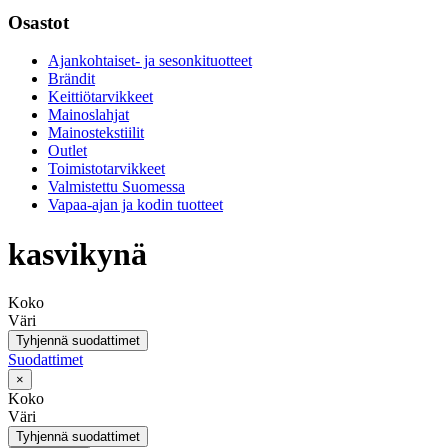
Osastot
Ajankohtaiset- ja sesonkituotteet
Brändit
Keittiötarvikkeet
Mainoslahjat
Mainostekstiilit
Outlet
Toimistotarvikkeet
Valmistettu Suomessa
Vapaa-ajan ja kodin tuotteet
kasvikynä
Koko
Väri
Tyhjennä suodattimet
Suodattimet
×
Koko
Väri
Tyhjennä suodattimet