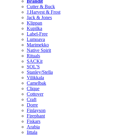
Brändit
Cutter & Buck
J.Harvest & Frost
Jack & Jones
Klippan
Kupilka
Label-Free
Lumoava
Marimekko
Native Spirit
Rituals
SACKit
SOL'S
Stanley/Stella
Vilikkala
Camelbak
Clique
Cottover
Craft
Dorre
Finlayson
Firephant
Fiskars
Arabia
Iittala