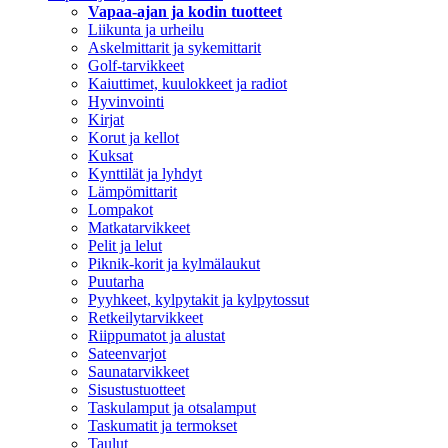
Vapaa-ajan ja kodin tuotteet
Liikunta ja urheilu
Askelmittarit ja sykemittarit
Golf-tarvikkeet
Kaiuttimet, kuulokkeet ja radiot
Hyvinvointi
Kirjat
Korut ja kellot
Kuksat
Kynttilät ja lyhdyt
Lämpömittarit
Lompakot
Matkatarvikkeet
Pelit ja lelut
Piknik-korit ja kylmälaukut
Puutarha
Pyyhkeet, kylpytakit ja kylpytossut
Retkeilytarvikkeet
Riippumatot ja alustat
Sateenvarjot
Saunatarvikkeet
Sisustustuotteet
Taskulamput ja otsalamput
Taskumatit ja termokset
Taulut