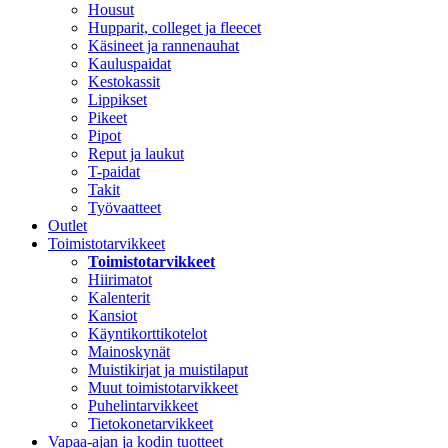
Housut
Hupparit, colleget ja fleecet
Käsineet ja rannenauhat
Kauluspaidat
Kestokassit
Lippikset
Pikeet
Pipot
Reput ja laukut
T-paidat
Takit
Työvaatteet
Outlet
Toimistotarvikkeet
Toimistotarvikkeet
Hiirimatot
Kalenterit
Kansiot
Käyntikorttikotelot
Mainoskynät
Muistikirjat ja muistilaput
Muut toimistotarvikkeet
Puhelintarvikkeet
Tietokonetarvikkeet
Vapaa-ajan ja kodin tuotteet