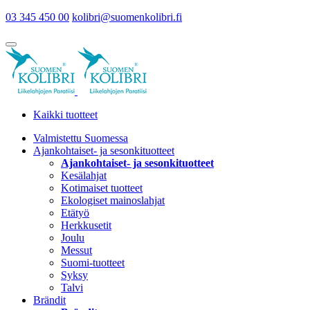
03 345 450 00
kolibri@suomenkolibri.fi
Kaikki tuotteet
Valmistettu Suomessa
Ajankohtaiset- ja sesonkituotteet
Ajankohtaiset- ja sesonkituotteet
Kesälahjat
Kotimaiset tuotteet
Ekologiset mainoslahjat
Etätyö
Herkkusetit
Joulu
Messut
Suomi-tuotteet
Syksy
Talvi
Brändit