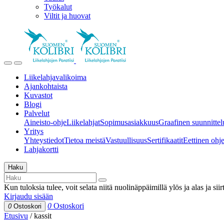
Työkalut
Viltit ja huovat
Liikelahjavalikoima
Ajankohtaista
Kuvastot
Blogi
Palvelut
Aineisto-ohje
Liikelahjat
Sopimusasiakkuus
Graafinen suunnittel
Yritys
Yhteystiedot
Tietoa meistä
Vastuullisuus
Sertifikaatit
Eettinen ohjei
Lahjakortti
Haku
Kun tuloksia tulee, voit selata niitä nuolinäppäimillä ylös ja alas ja si
Kirjaudu sisään
0
Ostoskori
0
Ostoskori
Etusivu
/
kassit