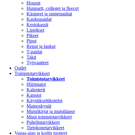
Housut
Hupparit, colleget ja fleecet
Käsineet ja rannenauhat
Kauluspaidat
Kestokassit
Lippikset
Pikeet
Pipot
Reput ja laukut
T-paidat
Takit
Työvaatteet
Outlet
Toimistotarvikkeet
Toimistotarvikkeet
Hiirimatot
Kalenterit
Kansiot
Käyntikorttikotelot
Mainoskynät
Muistikirjat ja muistilaput
Muut toimistotarvikkeet
Puhelintarvikkeet
Tietokonetarvikkeet
Vapaa-ajan ja kodin tuotteet