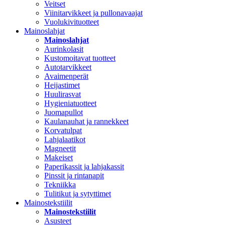
Veitset
Viinitarvikkeet ja pullonavaajat
Vuolukivituotteet
Mainoslahjat
Mainoslahjat
Aurinkolasit
Kustomoitavat tuotteet
Autotarvikkeet
Avaimenperät
Heijastimet
Huulirasvat
Hygieniatuotteet
Juomapullot
Kaulanauhat ja rannekkeet
Korvatulpat
Lahjalaatikot
Magneetit
Makeiset
Paperikassit ja lahjakassit
Pinssit ja rintanapit
Tekniikka
Tulitikut ja sytyttimet
Mainostekstiilit
Mainostekstiilit
Asusteet