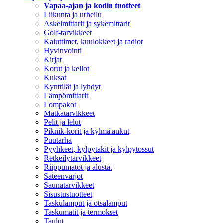
Vapaa-ajan ja kodin tuotteet
Liikunta ja urheilu
Askelmittarit ja sykemittarit
Golf-tarvikkeet
Kaiuttimet, kuulokkeet ja radiot
Hyvinvointi
Kirjat
Korut ja kellot
Kuksat
Kynttilät ja lyhdyt
Lämpömittarit
Lompakot
Matkatarvikkeet
Pelit ja lelut
Piknik-korit ja kylmälaukut
Puutarha
Pyyhkeet, kylpytakit ja kylpytossut
Retkeilytarvikkeet
Riippumatot ja alustat
Sateenvarjot
Saunatarvikkeet
Sisustustuotteet
Taskulamput ja otsalamput
Taskumatit ja termokset
Taulut