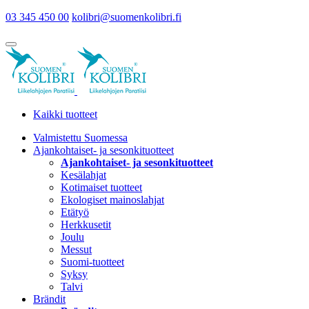
03 345 450 00
kolibri@suomenkolibri.fi
Kaikki tuotteet
Valmistettu Suomessa
Ajankohtaiset- ja sesonkituotteet
Ajankohtaiset- ja sesonkituotteet
Kesälahjat
Kotimaiset tuotteet
Ekologiset mainoslahjat
Etätyö
Herkkusetit
Joulu
Messut
Suomi-tuotteet
Syksy
Talvi
Brändit