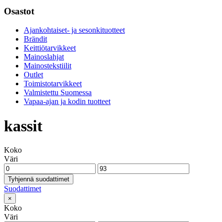
Osastot
Ajankohtaiset- ja sesonkituotteet
Brändit
Keittiötarvikkeet
Mainoslahjat
Mainostekstiilit
Outlet
Toimistotarvikkeet
Valmistettu Suomessa
Vapaa-ajan ja kodin tuotteet
kassit
Koko
Väri
Tyhjennä suodattimet
Suodattimet
×
Koko
Väri