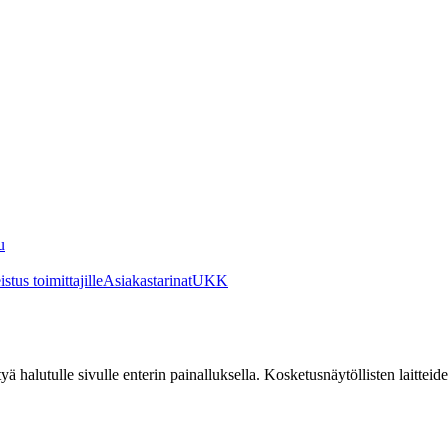
u
stus toimittajille
Asiakastarinat
UKK
irtyä halutulle sivulle enterin painalluksella. Kosketusnäytöllisten laittei