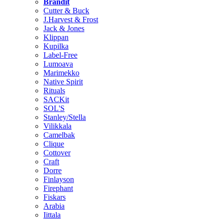
Brändit
Cutter & Buck
J.Harvest & Frost
Jack & Jones
Klippan
Kupilka
Label-Free
Lumoava
Marimekko
Native Spirit
Rituals
SACKit
SOL'S
Stanley/Stella
Vilikkala
Camelbak
Clique
Cottover
Craft
Dorre
Finlayson
Firephant
Fiskars
Arabia
Iittala