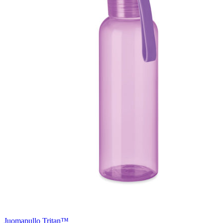
Juomapullo Tritan™