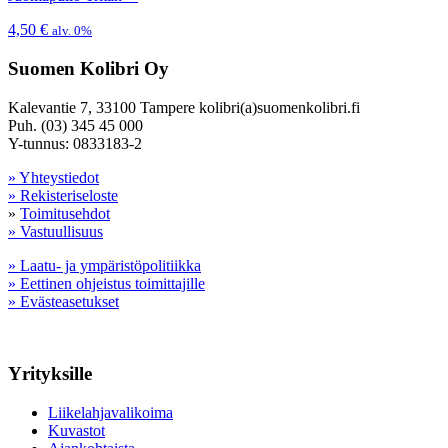
4,50
€
alv. 0%
Suomen Kolibri Oy
Kalevantie 7, 33100 Tampere kolibri(a)suomenkolibri.fi
Puh. (03) 345 45 000
Y-tunnus: 0833183-2
» Yhteystiedot
» Rekisteriseloste
»
Toimitusehdot
» Vastuullisuus
» Laatu- ja ympäristöpolitiikka
» Eettinen ohjeistus toimittajille
» Evästeasetukset
Yrityksille
Liikelahjavalikoima
Kuvastot