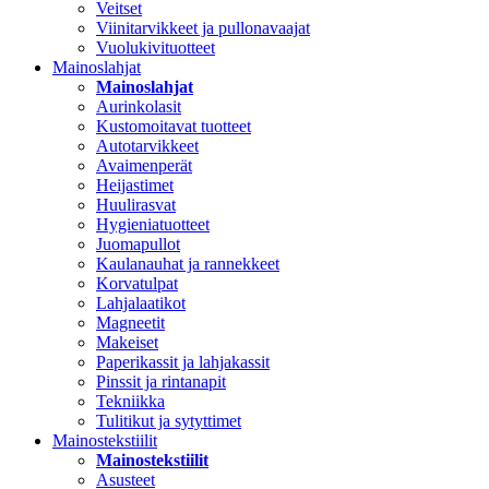
Veitset
Viinitarvikkeet ja pullonavaajat
Vuolukivituotteet
Mainoslahjat
Mainoslahjat
Aurinkolasit
Kustomoitavat tuotteet
Autotarvikkeet
Avaimenperät
Heijastimet
Huulirasvat
Hygieniatuotteet
Juomapullot
Kaulanauhat ja rannekkeet
Korvatulpat
Lahjalaatikot
Magneetit
Makeiset
Paperikassit ja lahjakassit
Pinssit ja rintanapit
Tekniikka
Tulitikut ja sytyttimet
Mainostekstiilit
Mainostekstiilit
Asusteet