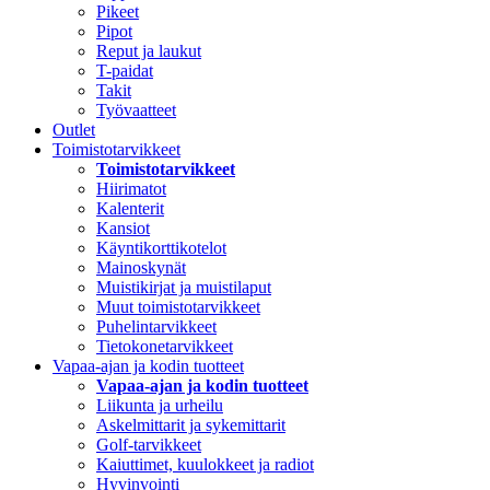
Pikeet
Pipot
Reput ja laukut
T-paidat
Takit
Työvaatteet
Outlet
Toimistotarvikkeet
Toimistotarvikkeet
Hiirimatot
Kalenterit
Kansiot
Käyntikorttikotelot
Mainoskynät
Muistikirjat ja muistilaput
Muut toimistotarvikkeet
Puhelintarvikkeet
Tietokonetarvikkeet
Vapaa-ajan ja kodin tuotteet
Vapaa-ajan ja kodin tuotteet
Liikunta ja urheilu
Askelmittarit ja sykemittarit
Golf-tarvikkeet
Kaiuttimet, kuulokkeet ja radiot
Hyvinvointi