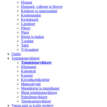
Housut
Hupparit, colleget ja fleecet
Käsineet ja rannenauhat
Kauluspaidat
Kestokassit
Lippikset
Pikeet
Pipot
Reput ja laukut
T-paidat
Takit
Työvaatteet
Outlet
Toimistotarvikkeet
Toimistotarvikkeet
Hiirimatot
Kalenterit
Kansiot
Käyntikorttikotelot
Mainoskynät
Muistikirjat ja muistilaput
Muut toimistotarvikkeet
Puhelintarvikkeet
Tietokonetarvikkeet
Vapaa-ajan ja kodin tuotteet