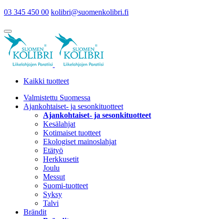
03 345 450 00
kolibri@suomenkolibri.fi
Kaikki tuotteet
Valmistettu Suomessa
Ajankohtaiset- ja sesonkituotteet
Ajankohtaiset- ja sesonkituotteet
Kesälahjat
Kotimaiset tuotteet
Ekologiset mainoslahjat
Etätyö
Herkkusetit
Joulu
Messut
Suomi-tuotteet
Syksy
Talvi
Brändit