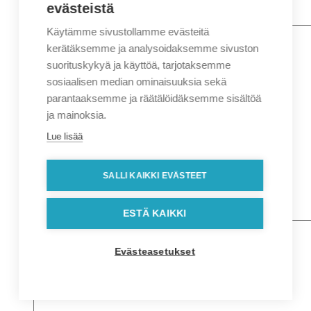
evästeistä
Käytämme sivustollamme evästeitä
Nimi
*
Etunimi
kerätäksemme ja analysoidaksemme sivuston
Sukunimi
suorituskykyä ja käyttöä, tarjotaksemme
Yritys
sosiaalisen median ominaisuuksia sekä
parantaaksemme ja räätälöidäksemme sisältöä
Sähköposti
*
ja mainoksia.
Puhelin
*
Lue lisää
Osoitetiedot
Lähiosoite
SALLI KAIKKI EVÄSTEET
Kaupunki
Postinumero
Viesti
ESTÄ KAIKKI
Evästeasetukset