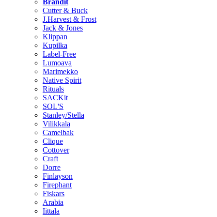
Brändit
Cutter & Buck
J.Harvest & Frost
Jack & Jones
Klippan
Kupilka
Label-Free
Lumoava
Marimekko
Native Spirit
Rituals
SACKit
SOL'S
Stanley/Stella
Vilikkala
Camelbak
Clique
Cottover
Craft
Dorre
Finlayson
Firephant
Fiskars
Arabia
Iittala