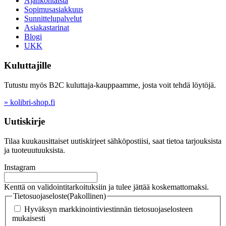
Ajankohtaista
Sopimusasiakkuus
Sunnittelupalvelut
Asiakastarinat
Blogi
UKK
Kuluttajille
Tutustu myös B2C kuluttaja-kauppaamme, josta voit tehdä löytöjä.
» kolibri-shop.fi
Uutiskirje
Tilaa kuukausittaiset uutiskirjeet sähköpostiisi, saat tietoa tarjouksista
ja tuoteuutuuksista.
Instagram
Kenttä on validointitarkoituksiin ja tulee jättää koskemattomaksi.
Tietosuojaseloste
(Pakollinen)
Hyväksyn markkinointiviestinnän tietosuojaselosteen
mukaisesti