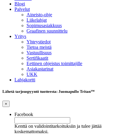
Blogi
Palvelut
Aineisto-ohje
Liikelahjat
Sopimusasiakkuus
Graafinen suunnittelu
Yritys
Yhteystiedot
Tietoa meistä
Vastuullisuus
Sertifikaatit
Eettinen ohjeistus toimittajille
Asiakastarinat
UKK
Lahjakortti
Lähetä tarjouspyyntö tuotteesta: Juomapullo Tritan™
×
Facebook
Kenttä on validointitarkoituksiin ja tulee jättää
koskemattomaksi.