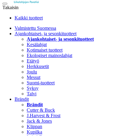
Takaisin
Kaikki tuotteet
Valmistettu Suomessa
Ajankohtaiset- ja sesonkituotteet
Ajankohtaiset- ja sesonkituotteet
Kesälahjat
Kotimaiset tuotteet
Ekologiset mainoslahjat
Etätyö
Herkkusetit
Joulu
Messut
Suomi-tuotteet
Syksy
Talvi
Brändit
Brändit
Cutter & Buck
J.Harvest & Frost
Jack & Jones
Klippan
Kupilka