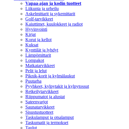
Vapaa-ajan ja kodin tuotteet
Liikunta ja urheilu
Askelmittarit ja sykemittarit
Golf-tarvikkeet
Kaiuttimet, kuulokkeet ja radiot
Hyvinvointi
Kirjat
Korut ja kellot
Kuksat
Kynttilät ja lyhdyt
Lämpömittarit
Lompakot
Matkatarvikkeet
Pelit ja lelut
Piknik-korit ja kylmälaukut
Puutarha
Pyyhkeet, kylpytakit ja kylpytossut
Retkeilytarvikkeet
Riippumatot ja alustat
Sateenvarjot
Saunatarvikkeet
Sisustustuotteet
Taskulamput ja otsalamput
Taskumatit ja termokset
Taulut