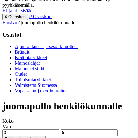
pyyhkäisemällä.
Kirjaudu sisään
0
Ostoskori
0
Ostoskori
Etusivu
/
juomapullo henkilökunnalle
Osastot
Ajankohtaiset- ja sesonkituotteet
Brändit
Keittiötarvikkeet
Mainoslahjat
Mainostekstiilit
Outlet
Toimistotarvikkeet
Valmistettu Suomessa
Vapaa-ajan ja kodin tuotteet
juomapullo henkilökunnalle
Koko
Väri