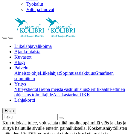
Työkalut
Viltit ja huovat
Liikelahjavalikoima
Ajankohtaista
Kuvastot
Blogi
Palvelut
Aineisto-ohje
Liikelahjat
Sopimusasiakkuus
Graafinen
suunnittelu
Yritys
Yhteystiedot
Tietoa meistä
Vastuullisuus
Sertifikaatit
Eettinen
ohjeistus toimittajille
Asiakastarinat
UKK
Lahjakortti
Haku
Kun tuloksia tulee, voit selata niitä nuolinäppäimillä ylös ja alas ja
siirtyä halutulle sivulle enterin painalluksella. Kosketusnäytöllisten
laitteiden käyttäjät voivat selata tuloksia koskettamalla ja