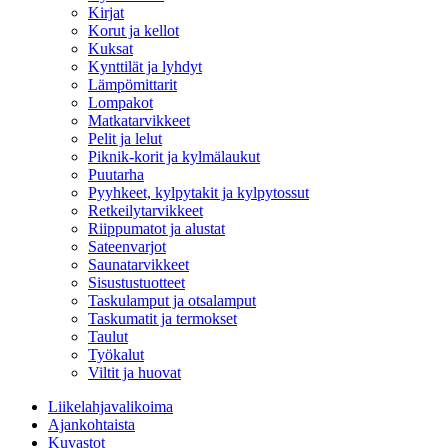
Kirjat
Korut ja kellot
Kuksat
Kynttilät ja lyhdyt
Lämpömittarit
Lompakot
Matkatarvikkeet
Pelit ja lelut
Piknik-korit ja kylmälaukut
Puutarha
Pyyhkeet, kylpytakit ja kylpytossut
Retkeilytarvikkeet
Riippumatot ja alustat
Sateenvarjot
Saunatarvikkeet
Sisustustuotteet
Taskulamput ja otsalamput
Taskumatit ja termokset
Taulut
Työkalut
Viltit ja huovat
Liikelahjavalikoima
Ajankohtaista
Kuvastot