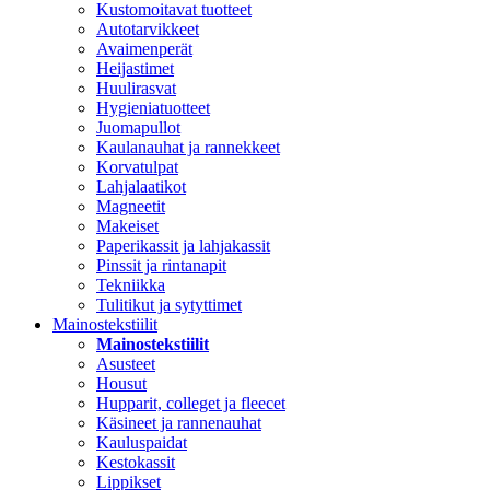
Kustomoitavat tuotteet
Autotarvikkeet
Avaimenperät
Heijastimet
Huulirasvat
Hygieniatuotteet
Juomapullot
Kaulanauhat ja rannekkeet
Korvatulpat
Lahjalaatikot
Magneetit
Makeiset
Paperikassit ja lahjakassit
Pinssit ja rintanapit
Tekniikka
Tulitikut ja sytyttimet
Mainostekstiilit
Mainostekstiilit
Asusteet
Housut
Hupparit, colleget ja fleecet
Käsineet ja rannenauhat
Kauluspaidat
Kestokassit
Lippikset