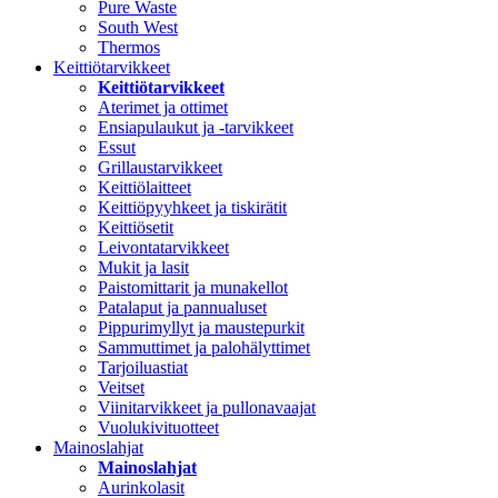
Pure Waste
South West
Thermos
Keittiötarvikkeet
Keittiötarvikkeet
Aterimet ja ottimet
Ensiapulaukut ja -tarvikkeet
Essut
Grillaustarvikkeet
Keittiölaitteet
Keittiöpyyhkeet ja tiskirätit
Keittiösetit
Leivontatarvikkeet
Mukit ja lasit
Paistomittarit ja munakellot
Patalaput ja pannualuset
Pippurimyllyt ja maustepurkit
Sammuttimet ja palohälyttimet
Tarjoiluastiat
Veitset
Viinitarvikkeet ja pullonavaajat
Vuolukivituotteet
Mainoslahjat
Mainoslahjat
Aurinkolasit