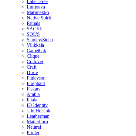
Label-Free
Lumoava
Marimekko
Native Spirit
Rituals
SACKit
SOL'S
Stanley/Stella
Vilikkala
Camelbak
Clique
Cottover
Craft
Dorre
Finlayson
Firephant
Fiskars
Arabia
Iittala
ID Identity
Jalo Helsinki
Leatherman
Matterhorn
Neutral
Printer