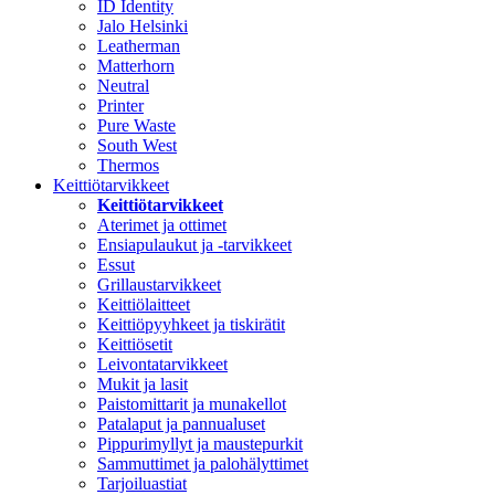
ID Identity
Jalo Helsinki
Leatherman
Matterhorn
Neutral
Printer
Pure Waste
South West
Thermos
Keittiötarvikkeet
Keittiötarvikkeet
Aterimet ja ottimet
Ensiapulaukut ja -tarvikkeet
Essut
Grillaustarvikkeet
Keittiölaitteet
Keittiöpyyhkeet ja tiskirätit
Keittiösetit
Leivontatarvikkeet
Mukit ja lasit
Paistomittarit ja munakellot
Patalaput ja pannualuset
Pippurimyllyt ja maustepurkit
Sammuttimet ja palohälyttimet
Tarjoiluastiat