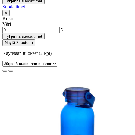
Tyhjennä suodattimet
Suodattimet
×
Koko
Väri
Tyhjennä suodattimet
Näytä 2 tuotetta
Näytetään tulokset (2 kpl)