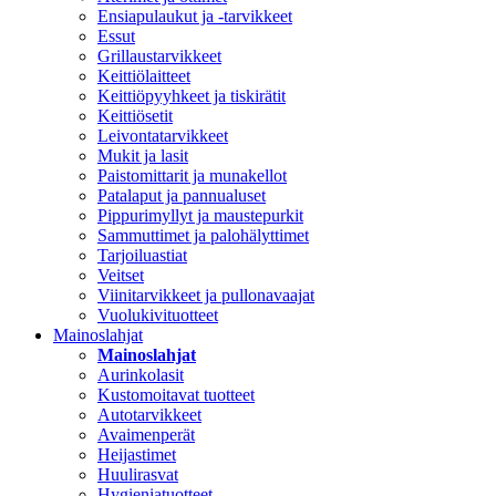
Ensiapulaukut ja -tarvikkeet
Essut
Grillaustarvikkeet
Keittiölaitteet
Keittiöpyyhkeet ja tiskirätit
Keittiösetit
Leivontatarvikkeet
Mukit ja lasit
Paistomittarit ja munakellot
Patalaput ja pannualuset
Pippurimyllyt ja maustepurkit
Sammuttimet ja palohälyttimet
Tarjoiluastiat
Veitset
Viinitarvikkeet ja pullonavaajat
Vuolukivituotteet
Mainoslahjat
Mainoslahjat
Aurinkolasit
Kustomoitavat tuotteet
Autotarvikkeet
Avaimenperät
Heijastimet
Huulirasvat
Hygieniatuotteet