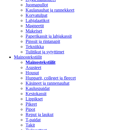
Juomapullot
Kaulanauhat ja rannekkeet
Korvatulpat
Lahjalaatikot
Magneetit
Makeiset
Paperikassit ja lahjakassit
Pinssit ja rintanapit
Tekniikka
Tulitikut ja sytyttimet
Mainostekstiilit
Mainostekstiilit
Asusteet
Housut
Hupparit, colleget ja fleecet
Käsineet ja rannenauhat
Kauluspaidat
Kestokassit
Lippikset
Pikeet
Pipot
Reput ja laukut
T-paidat
Takit