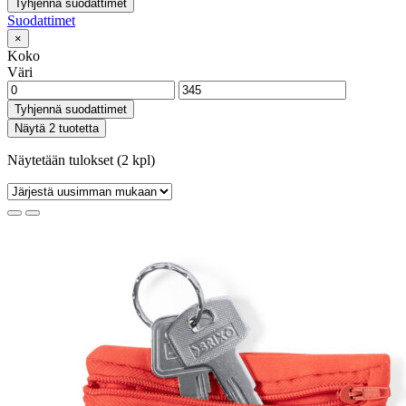
Tyhjennä suodattimet
Suodattimet
×
Koko
Väri
Tyhjennä suodattimet
Näytä 2 tuotetta
Näytetään tulokset (2 kpl)