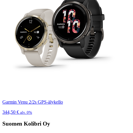
Garmin Venu 2/2s GPS-älykello
344,50
€
alv. 0%
Suomen Kolibri Oy