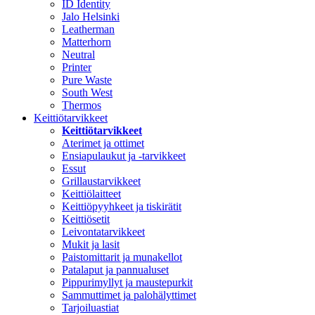
ID Identity
Jalo Helsinki
Leatherman
Matterhorn
Neutral
Printer
Pure Waste
South West
Thermos
Keittiötarvikkeet
Keittiötarvikkeet
Aterimet ja ottimet
Ensiapulaukut ja -tarvikkeet
Essut
Grillaustarvikkeet
Keittiölaitteet
Keittiöpyyhkeet ja tiskirätit
Keittiösetit
Leivontatarvikkeet
Mukit ja lasit
Paistomittarit ja munakellot
Patalaput ja pannualuset
Pippurimyllyt ja maustepurkit
Sammuttimet ja palohälyttimet
Tarjoiluastiat