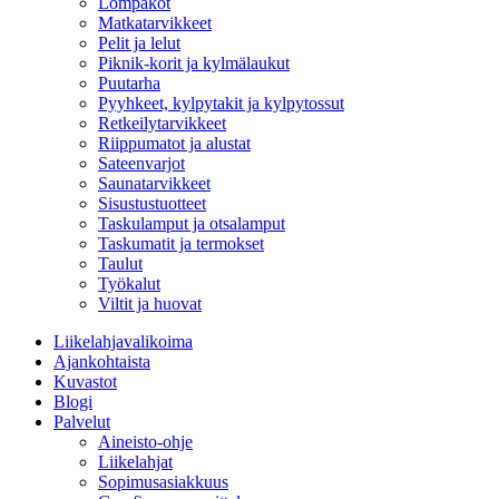
Lompakot
Matkatarvikkeet
Pelit ja lelut
Piknik-korit ja kylmälaukut
Puutarha
Pyyhkeet, kylpytakit ja kylpytossut
Retkeilytarvikkeet
Riippumatot ja alustat
Sateenvarjot
Saunatarvikkeet
Sisustustuotteet
Taskulamput ja otsalamput
Taskumatit ja termokset
Taulut
Työkalut
Viltit ja huovat
Liikelahjavalikoima
Ajankohtaista
Kuvastot
Blogi
Palvelut
Aineisto-ohje
Liikelahjat
Sopimusasiakkuus