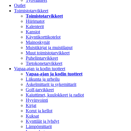
Työvaatteet
Outlet
Toimistotarvikkeet
Toimistotarvikkeet
Hiirimatot
Kalenterit
Kansiot
Käyntikorttikotelot
Mainoskynät
Muistikirjat ja muistilaput
Muut toimistotarvikkeet
Puhelintarvikkeet
Tietokonetarvikkeet
Vapaa-ajan ja kodin tuotteet
Vapaa-ajan ja kodin tuotteet
Liikunta ja urheilu
Askelmittarit ja sykemittarit
Golf-tarvikkeet
Kaiuttimet, kuulokkeet ja radiot
Hyvinvointi
Kirjat
Korut ja kellot
Kuksat
Kynttilät ja lyhdyt
Lämpömittarit