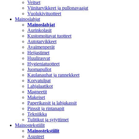
Veitset
Viinitarvikkeet ja pullonavaajat
Vuolukivituotteet
Mainoslahjat
Mainoslahjat
Aurinkolasit
Kustomoitavat tuotteet
Autotarvikkeet
Avaimenperät
Heijastimet
Huulirasvat
Hygieniatuotteet
Juomapullot
Kaulanauhat ja rannekkeet
Korvatulpat
Lahjalaatikot
Magneetit
Makeiset
Paperikassit ja lahjakassit
Pinssit ja rintanapit
Tekniikka
Tulitikut ja sytyttimet
Mainostekstiilit
Mainostekstiilit
Asusteet