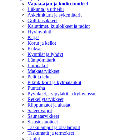
Vapaa-ajan ja kodin tuotteet
Liikunta ja urheilu
Askelmittarit ja sykemittarit
Golf-tarvikkeet
Kaiuttimet, kuulokkeet ja radiot
Hyvinvointi
Kirjat
Korut ja kellot
Kuksat
Kynttilät ja lyhdyt
Lämpömittarit
Lompakot
Matkatarvikkeet
Pelit ja lelut
Piknik-korit ja kylmälaukut
Puutarha
Pyyhkeet, kylpytakit ja kylpytossut
Retkeilytarvikkeet
Riippumatot ja alustat
Sateenvarjot
Saunatarvikkeet
Sisustustuotteet
Taskulamput ja otsalamput
Taskumatit ja termokset
Taulut