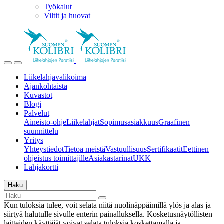
Työkalut
Viltit ja huovat
Liikelahjavalikoima
Ajankohtaista
Kuvastot
Blogi
Palvelut
Aineisto-ohje
Liikelahjat
Sopimusasiakkuus
Graafinen
suunnittelu
Yritys
Yhteystiedot
Tietoa meistä
Vastuullisuus
Sertifikaatit
Eettinen
ohjeistus toimittajille
Asiakastarinat
UKK
Lahjakortti
Haku
Kun tuloksia tulee, voit selata niitä nuolinäppäimillä ylös ja alas ja
siirtyä halutulle sivulle enterin painalluksella. Kosketusnäytöllisten
laitteiden käyttäjät voivat selata tuloksia koskettamalla ja