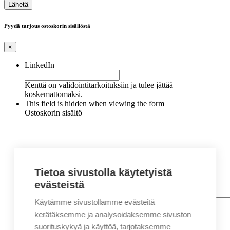
Pyydä tarjous ostoskorin sisällöstä
×
LinkedIn
Kenttä on validointitarkoituksiin ja tulee jättää
koskemattomaksi.
This field is hidden when viewing the form
Ostoskorin sisältö
Tietoa sivustolla käytetyistä
evästeistä
Käytämme sivustollamme evästeitä
Nimi
*
Etunimi
kerätäksemme ja analysoidaksemme sivuston
Sukunimi
suorituskykyä ja käyttöä, tarjotaksemme