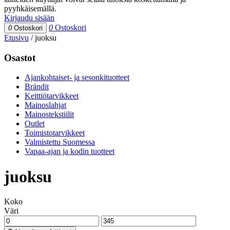
pyyhkäisemällä.
Kirjaudu sisään
0
Ostoskori
0
Ostoskori
Etusivu
/
juoksu
Osastot
Ajankohtaiset- ja sesonkituotteet
Brändit
Keittiötarvikkeet
Mainoslahjat
Mainostekstiilit
Outlet
Toimistotarvikkeet
Valmistettu Suomessa
Vapaa-ajan ja kodin tuotteet
juoksu
Koko
Väri