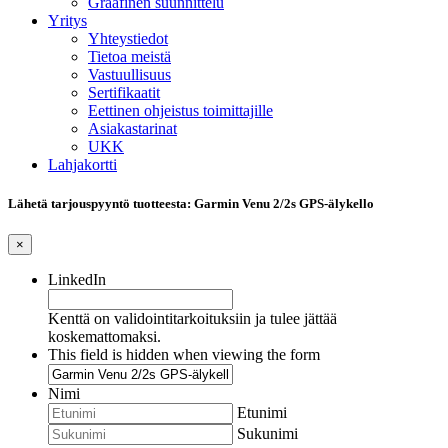
Graafinen suunnittelu
Yritys
Yhteystiedot
Tietoa meistä
Vastuullisuus
Sertifikaatit
Eettinen ohjeistus toimittajille
Asiakastarinat
UKK
Lahjakortti
Lähetä tarjouspyyntö tuotteesta: Garmin Venu 2/2s GPS-älykello
×
LinkedIn
Kenttä on validointitarkoituksiin ja tulee jättää
koskemattomaksi.
This field is hidden when viewing the form
Nimi
Etunimi
Sukunimi