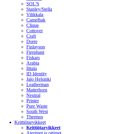
SOL'S
Stanley/Stella
Vilikkala
Camelbak
Clique
Cottover
Craft
Dorre
Finlayson
Firephant
Fiskars
Arabia
Iittala
ID Identity
Jalo Helsinki
Leatherman
Matterhorn
Neutral
Printer
Pure Waste
South West
Thermos
Keittiötarvikkeet
Keittiötarvikkeet
Aterimet ja ottimet