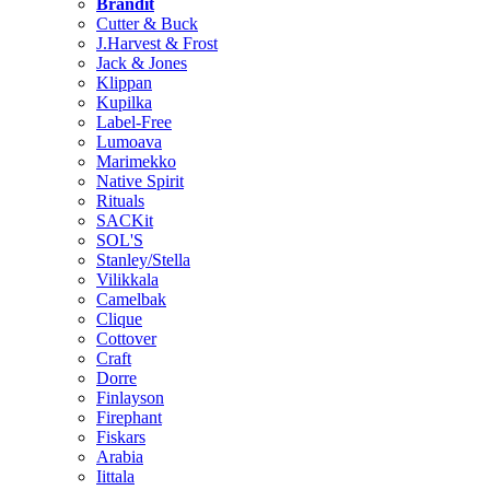
Brändit
Cutter & Buck
J.Harvest & Frost
Jack & Jones
Klippan
Kupilka
Label-Free
Lumoava
Marimekko
Native Spirit
Rituals
SACKit
SOL'S
Stanley/Stella
Vilikkala
Camelbak
Clique
Cottover
Craft
Dorre
Finlayson
Firephant
Fiskars
Arabia
Iittala