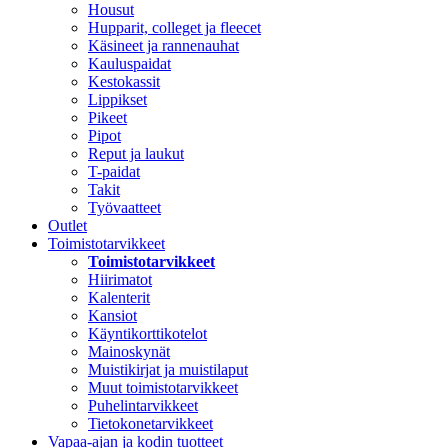
Housut
Hupparit, colleget ja fleecet
Käsineet ja rannenauhat
Kauluspaidat
Kestokassit
Lippikset
Pikeet
Pipot
Reput ja laukut
T-paidat
Takit
Työvaatteet
Outlet
Toimistotarvikkeet
Toimistotarvikkeet
Hiirimatot
Kalenterit
Kansiot
Käyntikorttikotelot
Mainoskynät
Muistikirjat ja muistilaput
Muut toimistotarvikkeet
Puhelintarvikkeet
Tietokonetarvikkeet
Vapaa-ajan ja kodin tuotteet