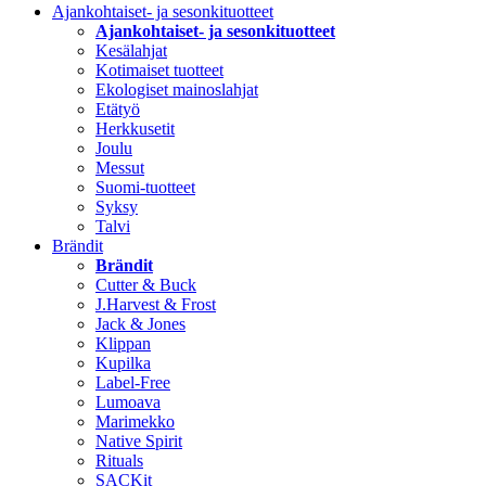
Ajankohtaiset- ja sesonkituotteet
Ajankohtaiset- ja sesonkituotteet
Kesälahjat
Kotimaiset tuotteet
Ekologiset mainoslahjat
Etätyö
Herkkusetit
Joulu
Messut
Suomi-tuotteet
Syksy
Talvi
Brändit
Brändit
Cutter & Buck
J.Harvest & Frost
Jack & Jones
Klippan
Kupilka
Label-Free
Lumoava
Marimekko
Native Spirit
Rituals
SACKit