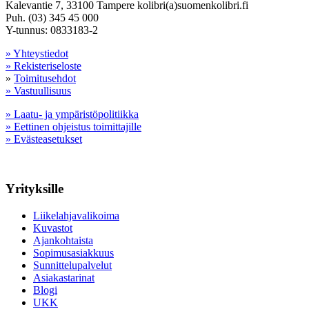
Kalevantie 7, 33100 Tampere kolibri(a)suomenkolibri.fi
Puh. (03) 345 45 000
Y-tunnus: 0833183-2
» Yhteystiedot
» Rekisteriseloste
»
Toimitusehdot
» Vastuullisuus
» Laatu- ja ympäristöpolitiikka
» Eettinen ohjeistus toimittajille
» Evästeasetukset
Yrityksille
Liikelahjavalikoima
Kuvastot
Ajankohtaista
Sopimusasiakkuus
Sunnittelupalvelut
Asiakastarinat
Blogi
UKK