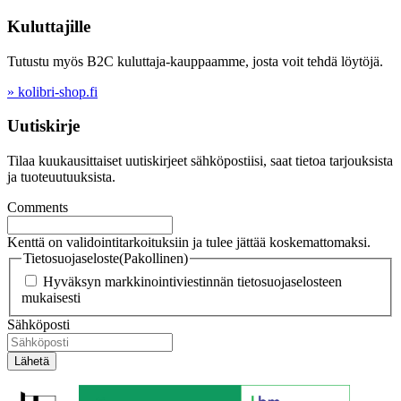
Kuluttajille
Tutustu myös B2C kuluttaja-kauppaamme, josta voit tehdä löytöjä.
» kolibri-shop.fi
Uutiskirje
Tilaa kuukausittaiset uutiskirjeet sähköpostiisi, saat tietoa tarjouksista
ja tuoteuutuuksista.
Comments
Kenttä on validointitarkoituksiin ja tulee jättää koskemattomaksi.
Tietosuojaseloste
(Pakollinen)
Hyväksyn markkinointiviestinnän tietosuojaselosteen
mukaisesti
Sähköposti