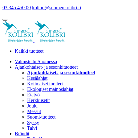
03 345 450 00
kolibri@suomenkolibri.fi
Kaikki tuotteet
Valmistettu Suomessa
Ajankohtaiset- ja sesonkituotteet
Ajankohtaiset- ja sesonkituotteet
Kesälahjat
Kotimaiset tuotteet
Ekologiset mainoslahjat
Etätyö
Herkkusetit
Joulu
Messut
Suomi-tuotteet
Syksy
Talvi
Brändit