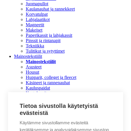
Juomapullot
Kaulanauhat ja rannekkeet
Korvatulpat
Lahjalaatikot
Magneetit
Makeiset
Paperikassit ja lahjakassit
Pinssit ja rintanapit
Tekniikka
Tulitikut ja sytyttimet
Mainostekstiilit
Mainostekstiilit
Asusteet
Housut
Hupparit, colleget ja fleecet
Käsineet ja rannenauhat
Kauluspaidat
Kestokassit
Lippikset
Pikeet
Tietoa sivustolla käytetyistä
Pipot
evästeistä
Reput ja laukut
T-paidat
Käytämme sivustollamme evästeitä
Takit
kerätäksemme ja analysoidaksemme sivuston
Työvaatteet