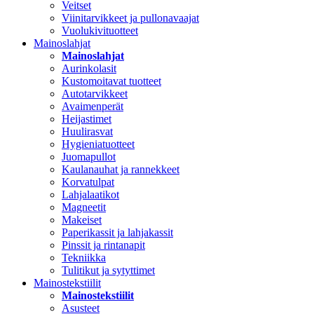
Veitset
Viinitarvikkeet ja pullonavaajat
Vuolukivituotteet
Mainoslahjat
Mainoslahjat
Aurinkolasit
Kustomoitavat tuotteet
Autotarvikkeet
Avaimenperät
Heijastimet
Huulirasvat
Hygieniatuotteet
Juomapullot
Kaulanauhat ja rannekkeet
Korvatulpat
Lahjalaatikot
Magneetit
Makeiset
Paperikassit ja lahjakassit
Pinssit ja rintanapit
Tekniikka
Tulitikut ja sytyttimet
Mainostekstiilit
Mainostekstiilit
Asusteet