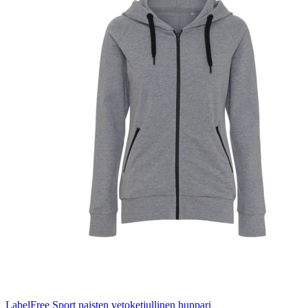
LabelFree Sport naisten vetoketjullinen huppari