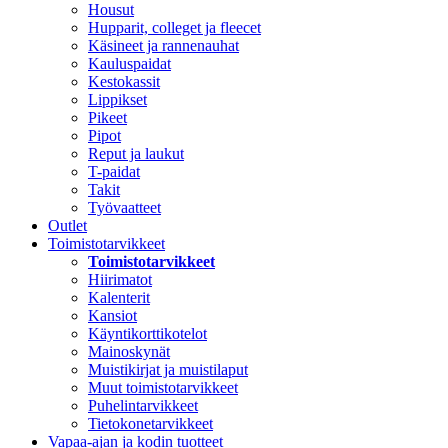
Housut
Hupparit, colleget ja fleecet
Käsineet ja rannenauhat
Kauluspaidat
Kestokassit
Lippikset
Pikeet
Pipot
Reput ja laukut
T-paidat
Takit
Työvaatteet
Outlet
Toimistotarvikkeet
Toimistotarvikkeet
Hiirimatot
Kalenterit
Kansiot
Käyntikorttikotelot
Mainoskynät
Muistikirjat ja muistilaput
Muut toimistotarvikkeet
Puhelintarvikkeet
Tietokonetarvikkeet
Vapaa-ajan ja kodin tuotteet