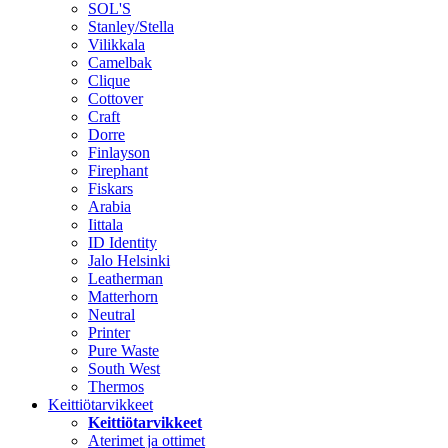
SOL'S
Stanley/Stella
Vilikkala
Camelbak
Clique
Cottover
Craft
Dorre
Finlayson
Firephant
Fiskars
Arabia
Iittala
ID Identity
Jalo Helsinki
Leatherman
Matterhorn
Neutral
Printer
Pure Waste
South West
Thermos
Keittiötarvikkeet
Keittiötarvikkeet
Aterimet ja ottimet