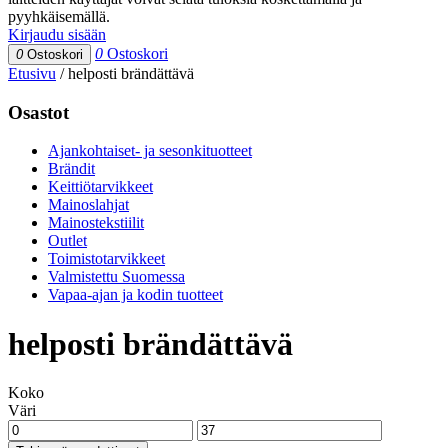
pyyhkäisemällä.
Kirjaudu sisään
0
Ostoskori
0
Ostoskori
Etusivu
/
helposti brändättävä
Osastot
Ajankohtaiset- ja sesonkituotteet
Brändit
Keittiötarvikkeet
Mainoslahjat
Mainostekstiilit
Outlet
Toimistotarvikkeet
Valmistettu Suomessa
Vapaa-ajan ja kodin tuotteet
helposti brändättävä
Koko
Väri