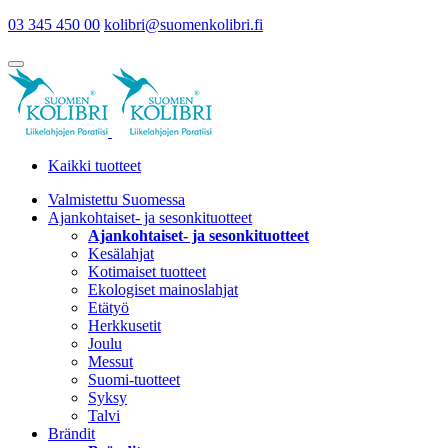
03 345 450 00
kolibri@suomenkolibri.fi
Kaikki tuotteet
Valmistettu Suomessa
Ajankohtaiset- ja sesonkituotteet
Ajankohtaiset- ja sesonkituotteet
Kesälahjat
Kotimaiset tuotteet
Ekologiset mainoslahjat
Etätyö
Herkkusetit
Joulu
Messut
Suomi-tuotteet
Syksy
Talvi
Brändit