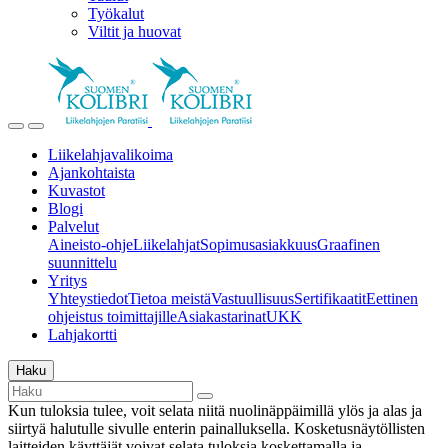
Työkalut
Viltit ja huovat
Liikelahjavalikoima
Ajankohtaista
Kuvastot
Blogi
Palvelut
Aineisto-ohje
Liikelahjat
Sopimusasiakkuus
Graafinen
suunnittelu
Yritys
Yhteystiedot
Tietoa meistä
Vastuullisuus
Sertifikaatit
Eettinen
ohjeistus toimittajille
Asiakastarinat
UKK
Lahjakortti
Haku
Kun tuloksia tulee, voit selata niitä nuolinäppäimillä ylös ja alas ja
siirtyä halutulle sivulle enterin painalluksella. Kosketusnäytöllisten
laitteiden käyttäjät voivat selata tuloksia koskettamalla ja