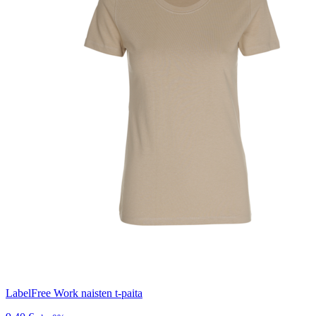
LabelFree Work naisten t-paita