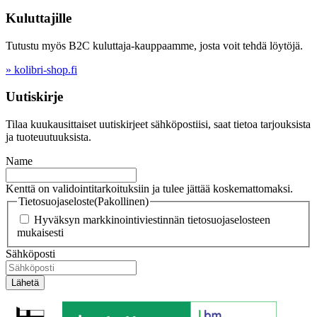
Kuluttajille
Tutustu myös B2C kuluttaja-kauppaamme, josta voit tehdä löytöjä.
» kolibri-shop.fi
Uutiskirje
Tilaa kuukausittaiset uutiskirjeet sähköpostiisi, saat tietoa tarjouksista
ja tuoteuutuuksista.
Name
Kenttä on validointitarkoituksiin ja tulee jättää koskemattomaksi.
Tietosuojaseloste
(Pakollinen)
Hyväksyn markkinointiviestinnän tietosuojaselosteen
mukaisesti
Sähköposti