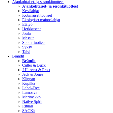
Ajankohtaiset- ja sesonkituotteet
Ajankohtaiset- ja sesonkituotteet
Kesälahjat
Kotimaiset tuotteet
Ekologiset mainoslahjat
Etätyö
Herkkusetit
Joulu
Messut
Suomi-tuotteet
Syksy
Talvi
Brändit
Brändit
Cutter & Buck
J.Harvest & Frost
Jack & Jones
Klippan
Kupilka
Label-Free
Lumoava
Marimekko
Native Spirit
Rituals
SACKit