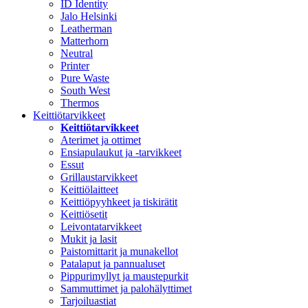
ID Identity
Jalo Helsinki
Leatherman
Matterhorn
Neutral
Printer
Pure Waste
South West
Thermos
Keittiötarvikkeet
Keittiötarvikkeet
Aterimet ja ottimet
Ensiapulaukut ja -tarvikkeet
Essut
Grillaustarvikkeet
Keittiölaitteet
Keittiöpyyhkeet ja tiskirätit
Keittiösetit
Leivontatarvikkeet
Mukit ja lasit
Paistomittarit ja munakellot
Patalaput ja pannualuset
Pippurimyllyt ja maustepurkit
Sammuttimet ja palohälyttimet
Tarjoiluastiat