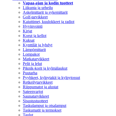
Vapaa-ajan ja kodin tuotteet
Liikunta ja urheilu
Askelmittarit ja sykemittarit
Golf-tarvikkeet
Kaiuttimet, kuulokkeet ja radiot
Hyvinvointi
Kirjat
Korut ja kellot
Kuksat
Kynttilät ja lyhdyt
Lämpömittarit
Lompakot
Matkatarvikkeet
Pelit ja lelut
Piknik-korit ja kylmälaukut
Puutarha
Pyyhkeet, kylpytakit ja kylpytossut
Retkeilytarvikkeet
Riippumatot ja alustat
Sateenvarjot
Saunatarvikkeet
Sisustustuotteet
Taskulamput ja otsalamput
Taskumatit ja termokset
Taulut