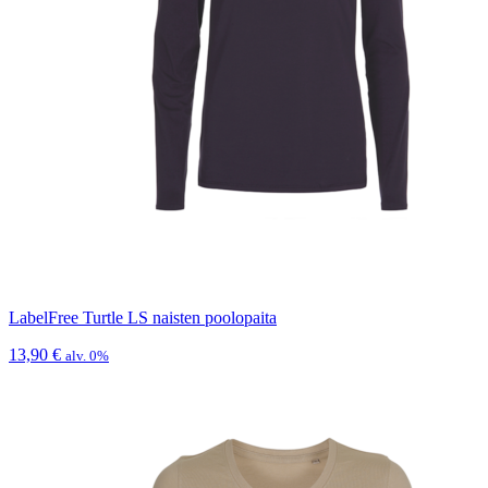
LabelFree Turtle LS naisten poolopaita
13,90
€
alv. 0%