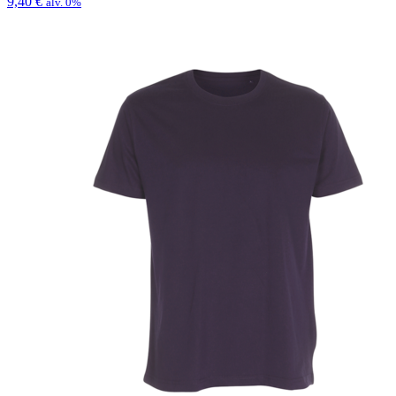
9,40
€
alv. 0%