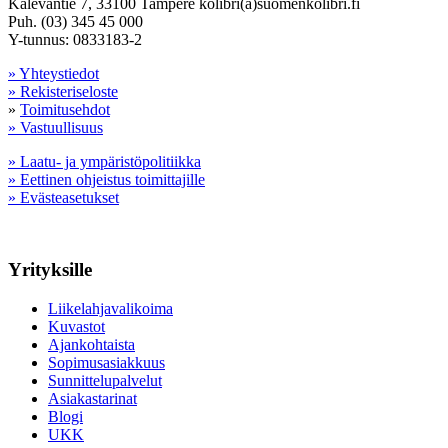
Kalevantie 7, 33100 Tampere kolibri(a)suomenkolibri.fi
Puh. (03) 345 45 000
Y-tunnus: 0833183-2
» Yhteystiedot
» Rekisteriseloste
»
Toimitusehdot
» Vastuullisuus
» Laatu- ja ympäristöpolitiikka
» Eettinen ohjeistus toimittajille
» Evästeasetukset
Yrityksille
Liikelahjavalikoima
Kuvastot
Ajankohtaista
Sopimusasiakkuus
Sunnittelupalvelut
Asiakastarinat
Blogi
UKK