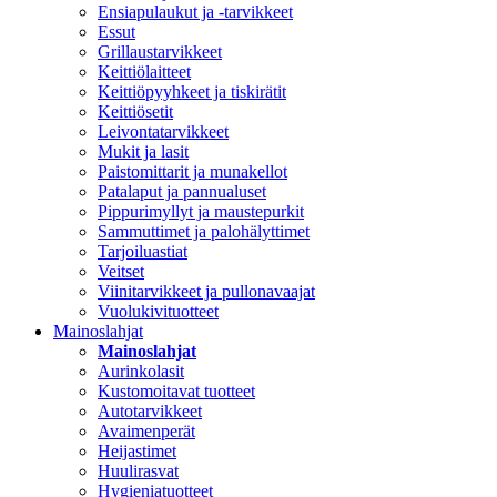
Ensiapulaukut ja -tarvikkeet
Essut
Grillaustarvikkeet
Keittiölaitteet
Keittiöpyyhkeet ja tiskirätit
Keittiösetit
Leivontatarvikkeet
Mukit ja lasit
Paistomittarit ja munakellot
Patalaput ja pannualuset
Pippurimyllyt ja maustepurkit
Sammuttimet ja palohälyttimet
Tarjoiluastiat
Veitset
Viinitarvikkeet ja pullonavaajat
Vuolukivituotteet
Mainoslahjat
Mainoslahjat
Aurinkolasit
Kustomoitavat tuotteet
Autotarvikkeet
Avaimenperät
Heijastimet
Huulirasvat
Hygieniatuotteet