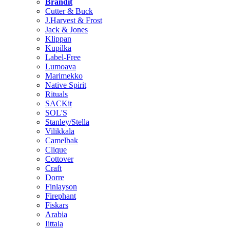
Brändit
Cutter & Buck
J.Harvest & Frost
Jack & Jones
Klippan
Kupilka
Label-Free
Lumoava
Marimekko
Native Spirit
Rituals
SACKit
SOL'S
Stanley/Stella
Vilikkala
Camelbak
Clique
Cottover
Craft
Dorre
Finlayson
Firephant
Fiskars
Arabia
Iittala