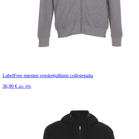
LabelFree miesten vetoketjullinen collegepaita
36,90
€
alv. 0%