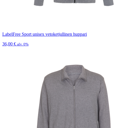
LabelFree Sport unisex vetoketjullinen huppari
36,00
€
alv. 0%