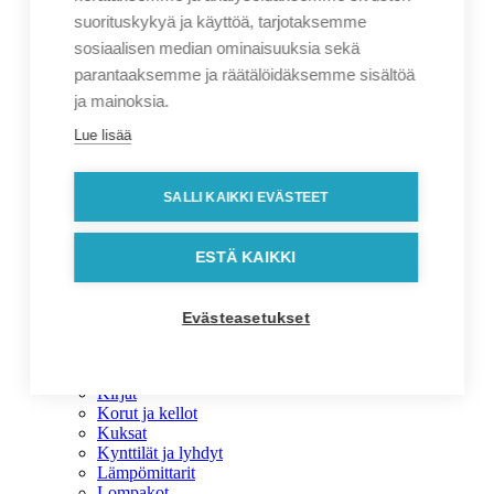
Outlet
suorituskykyä ja käyttöä, tarjotaksemme
Toimistotarvikkeet
sosiaalisen median ominaisuuksia sekä
Toimistotarvikkeet
parantaaksemme ja räätälöidäksemme sisältöä
Hiirimatot
Kalenterit
ja mainoksia.
Kansiot
Käyntikorttikotelot
Lue lisää
Mainoskynät
Muistikirjat ja muistilaput
Muut toimistotarvikkeet
SALLI KAIKKI EVÄSTEET
Puhelintarvikkeet
Tietokonetarvikkeet
Vapaa-ajan ja kodin tuotteet
ESTÄ KAIKKI
Vapaa-ajan ja kodin tuotteet
Liikunta ja urheilu
Askelmittarit ja sykemittarit
Evästeasetukset
Golf-tarvikkeet
Kaiuttimet, kuulokkeet ja radiot
Hyvinvointi
Kirjat
Korut ja kellot
Kuksat
Kynttilät ja lyhdyt
Lämpömittarit
Lompakot