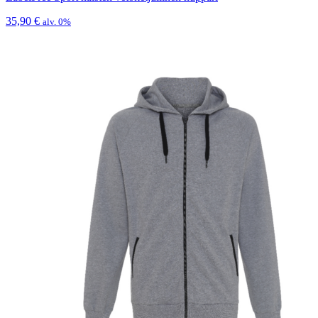
35,90
€
alv. 0%