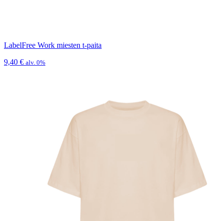
LabelFree Work miesten t-paita
9,40
€
alv. 0%