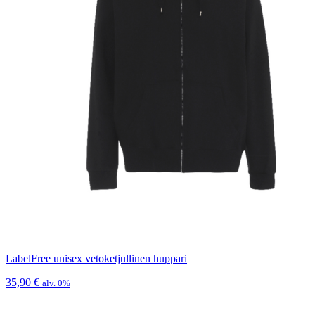
LabelFree unisex vetoketjullinen huppari
35,90
€
alv. 0%