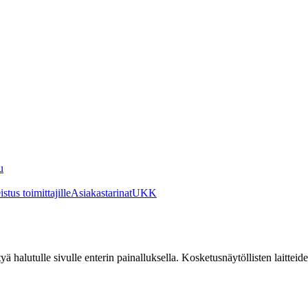
u
stus toimittajille
Asiakastarinat
UKK
irtyä halutulle sivulle enterin painalluksella. Kosketusnäytöllisten laittei