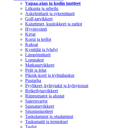
Vapaa-ajan ja kodin tuotteet
Liikunta ja urheilu
Askelmittarit ja sykemittarit
Golf-tarvikkeet
Kaiuttimet, kuulokkeet ja radiot
Hyvinvointi
Kirjat
Korut ja kellot
Kuksat
Kynttilät ja lyhdyt
Lämpömittarit
Lompakot
Matkatarvikkeet
Pelit ja lelut
Piknik-korit ja kylmälaukut
Puutarha
Pyyhkeet, kylpytakit ja kylpytossut
Retkeilytarvikkeet
Riippumatot ja alustat
Sateenvarjot
Saunatarvikkeet
Sisustustuotteet
Taskulamput ja otsalamput
Taskumatit ja termokset
Taulut