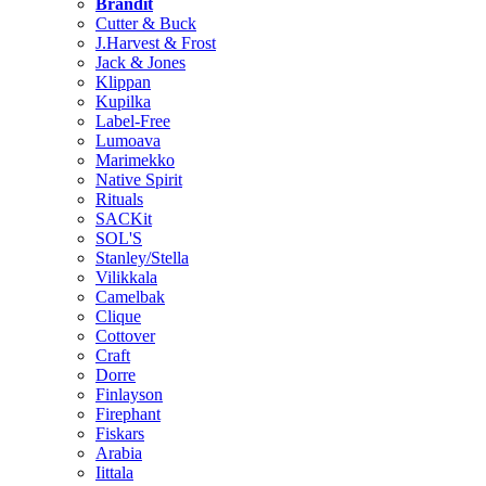
Brändit
Cutter & Buck
J.Harvest & Frost
Jack & Jones
Klippan
Kupilka
Label-Free
Lumoava
Marimekko
Native Spirit
Rituals
SACKit
SOL'S
Stanley/Stella
Vilikkala
Camelbak
Clique
Cottover
Craft
Dorre
Finlayson
Firephant
Fiskars
Arabia
Iittala