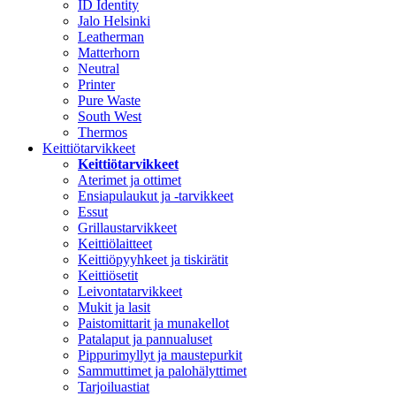
ID Identity
Jalo Helsinki
Leatherman
Matterhorn
Neutral
Printer
Pure Waste
South West
Thermos
Keittiötarvikkeet
Keittiötarvikkeet
Aterimet ja ottimet
Ensiapulaukut ja -tarvikkeet
Essut
Grillaustarvikkeet
Keittiölaitteet
Keittiöpyyhkeet ja tiskirätit
Keittiösetit
Leivontatarvikkeet
Mukit ja lasit
Paistomittarit ja munakellot
Patalaput ja pannualuset
Pippurimyllyt ja maustepurkit
Sammuttimet ja palohälyttimet
Tarjoiluastiat