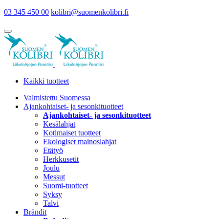
03 345 450 00
kolibri@suomenkolibri.fi
Kaikki tuotteet
Valmistettu Suomessa
Ajankohtaiset- ja sesonkituotteet
Ajankohtaiset- ja sesonkituotteet
Kesälahjat
Kotimaiset tuotteet
Ekologiset mainoslahjat
Etätyö
Herkkusetit
Joulu
Messut
Suomi-tuotteet
Syksy
Talvi
Brändit