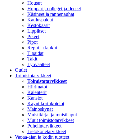
Housut
Hupparit, colleget ja fleecet
Käsineet ja rannenauhat
Kauluspaidat
Kestokassit
Lippikset
Pikeet
Pipot
Reput ja laukut
T-paidat
Takit
Työvaatteet
Outlet
Toimistotarvikkeet
Toimistotarvikkeet
Hiirimatot
Kalenterit
Kansiot
Käyntikorttikotelot
Mainoskynät
Muistikirjat ja muistilaput
Muut toimistotarvikkeet
Puhelintarvikkeet
Tietokonetarvikkeet
Vapaa-ajan ja kodin tuotteet