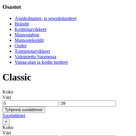
Osastot
Ajankohtaiset- ja sesonkituotteet
Brändit
Keittiötarvikkeet
Mainoslahjat
Mainostekstiilit
Outlet
Toimistotarvikkeet
Valmistettu Suomessa
Vapaa-ajan ja kodin tuotteet
Classic
Koko
Väri
Tyhjennä suodattimet
Suodattimet
×
Koko
Väri