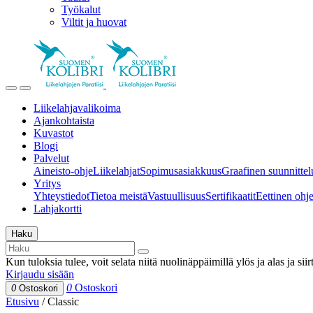
Työkalut
Viltit ja huovat
Liikelahjavalikoima
Ajankohtaista
Kuvastot
Blogi
Palvelut
Aineisto-ohje
Liikelahjat
Sopimusasiakkuus
Graafinen suunnittel
Yritys
Yhteystiedot
Tietoa meistä
Vastuullisuus
Sertifikaatit
Eettinen ohjei
Lahjakortti
Haku
Kun tuloksia tulee, voit selata niitä nuolinäppäimillä ylös ja alas ja si
Kirjaudu sisään
0
Ostoskori
0
Ostoskori
Etusivu
/
Classic