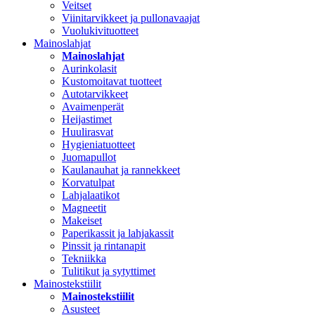
Veitset
Viinitarvikkeet ja pullonavaajat
Vuolukivituotteet
Mainoslahjat
Mainoslahjat
Aurinkolasit
Kustomoitavat tuotteet
Autotarvikkeet
Avaimenperät
Heijastimet
Huulirasvat
Hygieniatuotteet
Juomapullot
Kaulanauhat ja rannekkeet
Korvatulpat
Lahjalaatikot
Magneetit
Makeiset
Paperikassit ja lahjakassit
Pinssit ja rintanapit
Tekniikka
Tulitikut ja sytyttimet
Mainostekstiilit
Mainostekstiilit
Asusteet