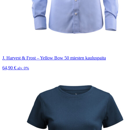
J. Harvest & Frost – Yellow Bow 50 miesten kauluspaita
64,90
€
alv. 0%