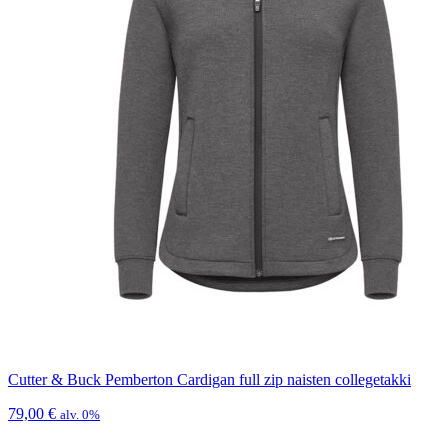
Cutter & Buck Pemberton Cardigan full zip naisten collegetakki
79,00
€
alv. 0%