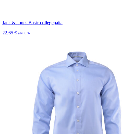
Jack & Jones Basic collegepaita
22,65
€
alv. 0%