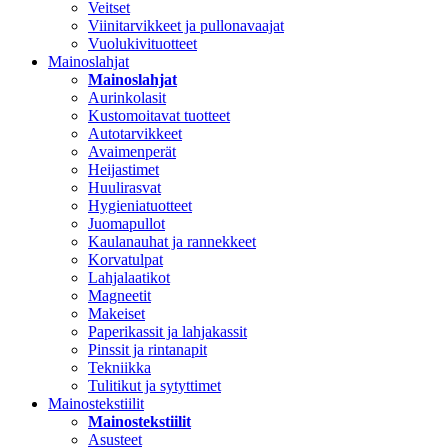
Veitset
Viinitarvikkeet ja pullonavaajat
Vuolukivituotteet
Mainoslahjat
Mainoslahjat
Aurinkolasit
Kustomoitavat tuotteet
Autotarvikkeet
Avaimenperät
Heijastimet
Huulirasvat
Hygieniatuotteet
Juomapullot
Kaulanauhat ja rannekkeet
Korvatulpat
Lahjalaatikot
Magneetit
Makeiset
Paperikassit ja lahjakassit
Pinssit ja rintanapit
Tekniikka
Tulitikut ja sytyttimet
Mainostekstiilit
Mainostekstiilit
Asusteet