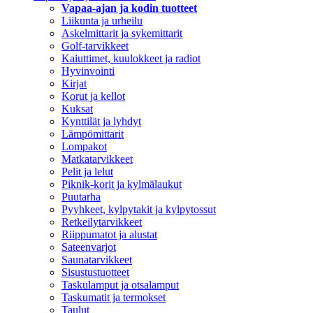
Vapaa-ajan ja kodin tuotteet
Liikunta ja urheilu
Askelmittarit ja sykemittarit
Golf-tarvikkeet
Kaiuttimet, kuulokkeet ja radiot
Hyvinvointi
Kirjat
Korut ja kellot
Kuksat
Kynttilät ja lyhdyt
Lämpömittarit
Lompakot
Matkatarvikkeet
Pelit ja lelut
Piknik-korit ja kylmälaukut
Puutarha
Pyyhkeet, kylpytakit ja kylpytossut
Retkeilytarvikkeet
Riippumatot ja alustat
Sateenvarjot
Saunatarvikkeet
Sisustustuotteet
Taskulamput ja otsalamput
Taskumatit ja termokset
Taulut