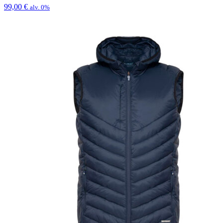
99,00
€
alv. 0%