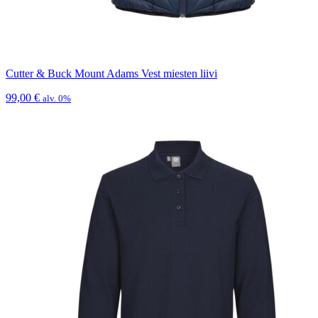
Cutter & Buck Mount Adams Vest miesten liivi
99,00
€
alv. 0%