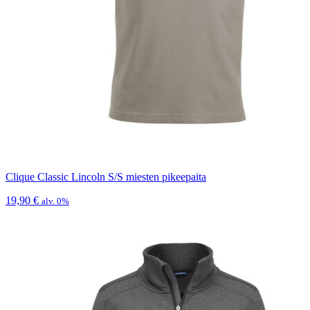
Clique Classic Lincoln S/S miesten pikeepaita
19,90
€
alv. 0%