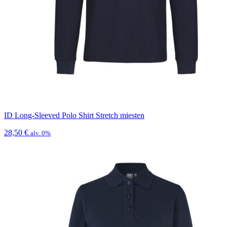
ID Long-Sleeved Polo Shirt Stretch miesten
28,50
€
alv. 0%