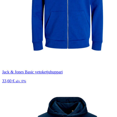
Jack & Jones Basic vetoketjuhuppari
33,60
€
alv. 0%