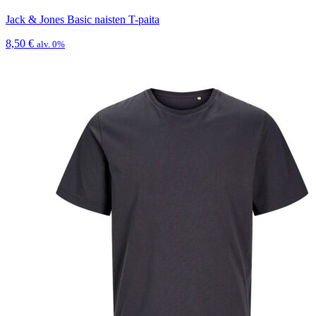
Jack & Jones Basic naisten T-paita
8,50
€
alv. 0%