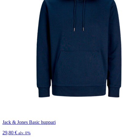
Jack & Jones Basic huppari
29,80
€
alv. 0%