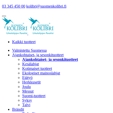
03 345 450 00
kolibri@suomenkolibri.fi
Kaikki tuotteet
Valmistettu Suomessa
Ajankohtaiset- ja sesonkituotteet
Ajankohtaiset- ja sesonkituotteet
Kesälahjat
Kotimaiset tuotteet
Ekologiset mainoslahjat
Etätyö
Herkkusetit
Joulu
Messut
Suomi-tuotteet
Syksy
Talvi
Brändit