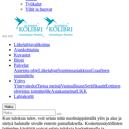
Työkalut
Viltit ja huovat
Liikelahjavalikoima
Ajankohtaista
Kuvastot
Blogi
Palvelut
Aineisto-ohje
Liikelahjat
Sopimusasiakkuus
Graafinen
suunnittelu
Yritys
Yhteystiedot
Tietoa meistä
Vastuullisuus
Sertifikaatit
Eettinen
ohjeistus toimittajille
Asiakastarinat
UKK
Lahjakortti
Haku
Kun tuloksia tulee, voit selata niitä nuolinäppäimillä ylös ja alas ja
siirtyä halutulle sivulle enterin painalluksella. Kosketusnäytöllisten
laitteiden käyttäjät voivat selata tuloksia koskettamalla ja