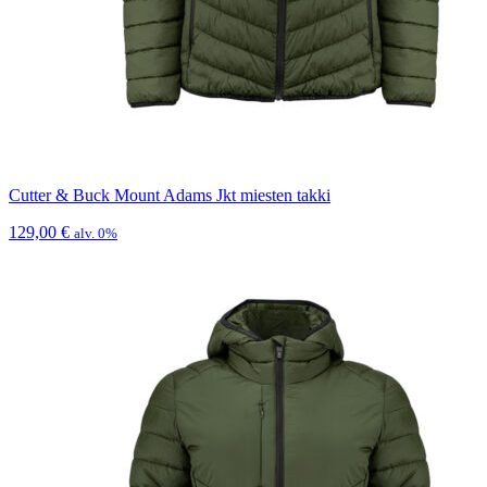
Cutter & Buck Mount Adams Jkt miesten takki
129,00
€
alv. 0%