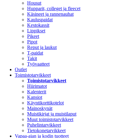
Housut
Hupparit, colleget ja fleecet
Käsineet ja rannenauhat
Kauluspaidat
Kestokassit
Lippikset
Pikeet
Pipot
Reput ja laukut
T-paidat
Takit
Työvaatteet
Outlet
Toimistotarvikkeet
Toimistotarvikkeet
Hiirimatot
Kalenterit
Kansiot
Käyntikorttikotelot
Mainoskynät
Muistikirjat ja muistilaput
Muut toimistotarvikkeet
Puhelintarvikkeet
Tietokonetarvikkeet
Vapaa-ajan ja kodin tuotteet