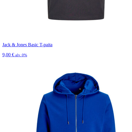
Jack & Jones Basic T-paita
9,00
€
alv. 0%