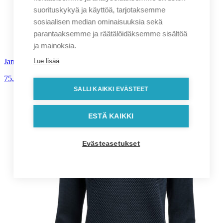
suorituskykyä ja käyttöä, tarjotaksemme
sosiaalisen median ominaisuuksia sekä
parantaaksemme ja räätälöidäksemme sisältöä
ja mainoksia.
Lue lisää
James Harvest Scarsdale Sweater miesten neule
75,00
€
alv. 0%
SALLI KAIKKI EVÄSTEET
ESTÄ KAIKKI
Evästeasetukset