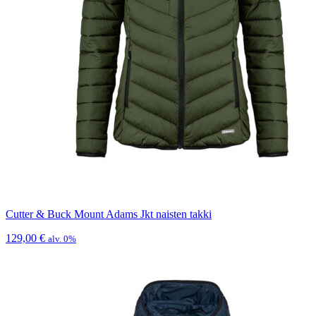
Cutter & Buck Mount Adams Jkt naisten takki
129,00
€
alv. 0%