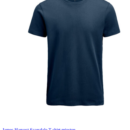
James Harvest Scarsdale T-shirt miesten