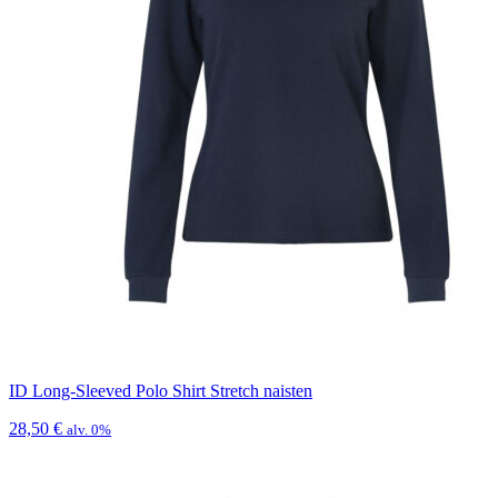
ID Long-Sleeved Polo Shirt Stretch naisten
28,50
€
alv. 0%