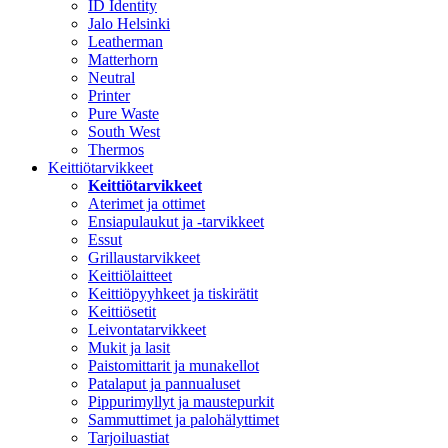
ID Identity
Jalo Helsinki
Leatherman
Matterhorn
Neutral
Printer
Pure Waste
South West
Thermos
Keittiötarvikkeet
Keittiötarvikkeet
Aterimet ja ottimet
Ensiapulaukut ja -tarvikkeet
Essut
Grillaustarvikkeet
Keittiölaitteet
Keittiöpyyhkeet ja tiskirätit
Keittiösetit
Leivontatarvikkeet
Mukit ja lasit
Paistomittarit ja munakellot
Patalaput ja pannualuset
Pippurimyllyt ja maustepurkit
Sammuttimet ja palohälyttimet
Tarjoiluastiat