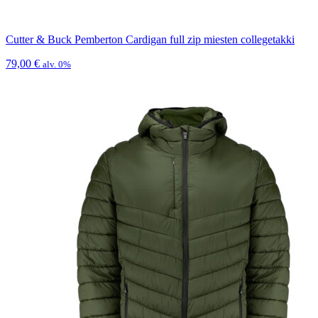
Cutter & Buck Pemberton Cardigan full zip miesten collegetakki
79,00
€
alv. 0%