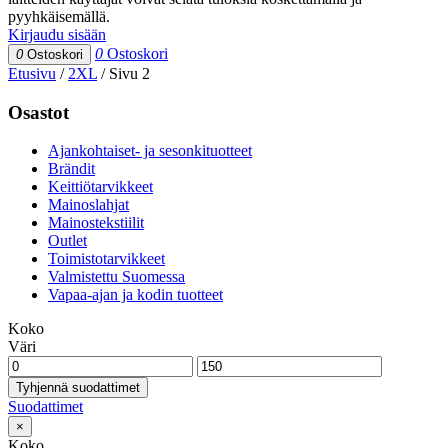
pyyhkäisemällä.
Kirjaudu sisään
0
Ostoskori
0
Ostoskori
Etusivu
/
2XL
/
Sivu 2
Osastot
Ajankohtaiset- ja sesonkituotteet
Brändit
Keittiötarvikkeet
Mainoslahjat
Mainostekstiilit
Outlet
Toimistotarvikkeet
Valmistettu Suomessa
Vapaa-ajan ja kodin tuotteet
Koko
Väri
Tyhjennä suodattimet
Suodattimet
×
Koko