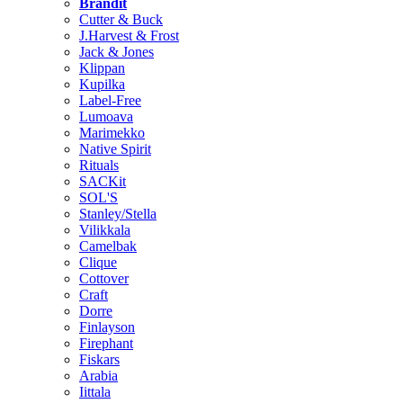
Brändit
Cutter & Buck
J.Harvest & Frost
Jack & Jones
Klippan
Kupilka
Label-Free
Lumoava
Marimekko
Native Spirit
Rituals
SACKit
SOL'S
Stanley/Stella
Vilikkala
Camelbak
Clique
Cottover
Craft
Dorre
Finlayson
Firephant
Fiskars
Arabia
Iittala