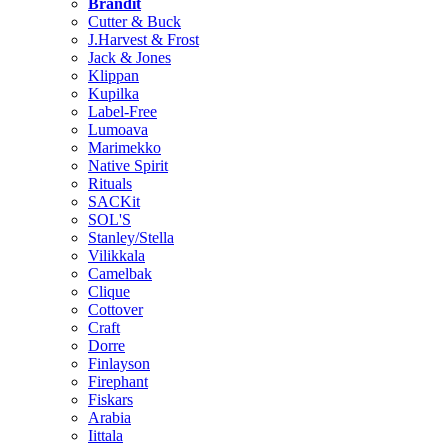
Brändit
Cutter & Buck
J.Harvest & Frost
Jack & Jones
Klippan
Kupilka
Label-Free
Lumoava
Marimekko
Native Spirit
Rituals
SACKit
SOL'S
Stanley/Stella
Vilikkala
Camelbak
Clique
Cottover
Craft
Dorre
Finlayson
Firephant
Fiskars
Arabia
Iittala