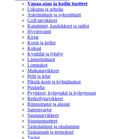
Vapaa-ajan ja kodin tuotteet
Liikunta ja urheilu
Askelmittarit ja sykemittarit
Golf-tarvikkeet
Kaiuttimet, kuulokkeet ja radiot
Hyvinvointi
Kirjat
Korut ja kellot
Kuksat
Kynttilät ja lyhdyt
Lämpömittarit
Lompakot
Matkatarvikkeet
Pelit ja lelut
Piknik-korit ja kylmälaukut
Puutarha
Pyyhkeet, kylpytakit ja kylpytossut
Retkeilytarvikkeet
Riippumatot ja alustat
Sateenvarjot
Saunatarvikkeet
Sisustustuotteet
Taskulamput ja otsalamput
Taskumatit ja termokset
Taulut