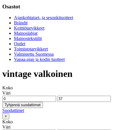
Osastot
Ajankohtaiset- ja sesonkituotteet
Brändit
Keittiötarvikkeet
Mainoslahjat
Mainostekstiilit
Outlet
Toimistotarvikkeet
Valmistettu Suomessa
Vapaa-ajan ja kodin tuotteet
vintage valkoinen
Koko
Väri
Tyhjennä suodattimet
Suodattimet
×
Koko
Väri