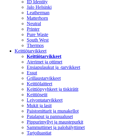
ID Identity
Jalo Helsinki
Leatherman
Matterhorn
Neutral
Printer
Pure Waste
South West
Thermos
Keittiötarvikkeet
Keittiötarvikkeet
Aterimet ja ottimet
Ensiapulaukut ja -tarvikkeet
Essut
Grillaustarvikkeet
Keittiölaitteet
Keittiöpyyhkeet ja tiskirätit
Keittiösetit
Leivontatarvikkeet
Mukit ja lasit
Paistomittarit ja munakellot
Patalaput ja pannualuset
Pippurimyllyt ja maustepurkit
Sammuttimet ja palohälyttimet
Tarjoiluastiat