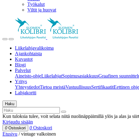
Työkalut
Viltit ja huovat
Liikelahjavalikoima
Ajankohtaista
Kuvastot
Blogi
Palvelut
Aineisto-ohje
Liikelahjat
Sopimusasiakkuus
Graafinen suunnittel
Yritys
Yhteystiedot
Tietoa meistä
Vastuullisuus
Sertifikaatit
Eettinen ohjei
Lahjakortti
Haku
Kun tuloksia tulee, voit selata niitä nuolinäppäimillä ylös ja alas ja si
Kirjaudu sisään
0
Ostoskori
0
Ostoskori
Etusivu
/
vintage valkoinen