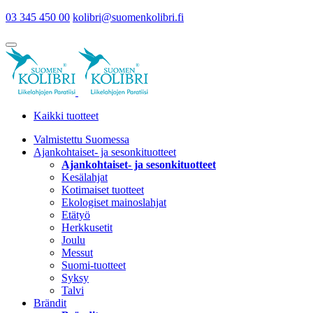
03 345 450 00
kolibri@suomenkolibri.fi
Kaikki tuotteet
Valmistettu Suomessa
Ajankohtaiset- ja sesonkituotteet
Ajankohtaiset- ja sesonkituotteet
Kesälahjat
Kotimaiset tuotteet
Ekologiset mainoslahjat
Etätyö
Herkkusetit
Joulu
Messut
Suomi-tuotteet
Syksy
Talvi
Brändit