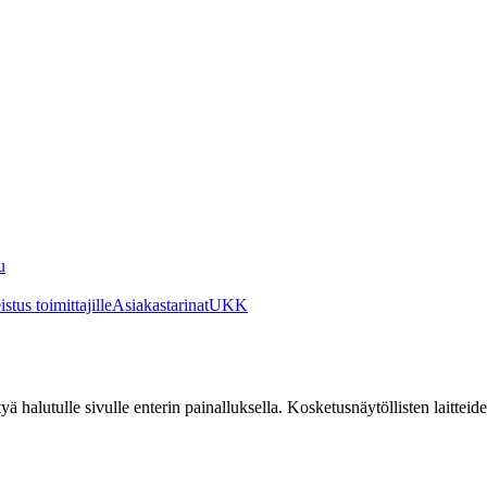
u
stus toimittajille
Asiakastarinat
UKK
irtyä halutulle sivulle enterin painalluksella. Kosketusnäytöllisten laittei