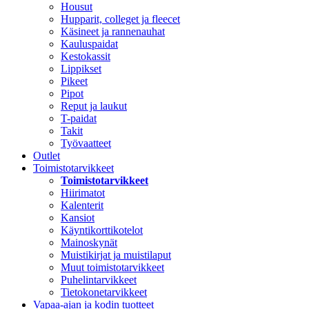
Housut
Hupparit, colleget ja fleecet
Käsineet ja rannenauhat
Kauluspaidat
Kestokassit
Lippikset
Pikeet
Pipot
Reput ja laukut
T-paidat
Takit
Työvaatteet
Outlet
Toimistotarvikkeet
Toimistotarvikkeet
Hiirimatot
Kalenterit
Kansiot
Käyntikorttikotelot
Mainoskynät
Muistikirjat ja muistilaput
Muut toimistotarvikkeet
Puhelintarvikkeet
Tietokonetarvikkeet
Vapaa-ajan ja kodin tuotteet