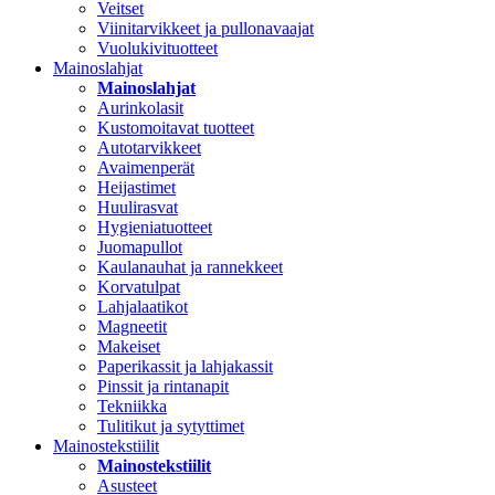
Veitset
Viinitarvikkeet ja pullonavaajat
Vuolukivituotteet
Mainoslahjat
Mainoslahjat
Aurinkolasit
Kustomoitavat tuotteet
Autotarvikkeet
Avaimenperät
Heijastimet
Huulirasvat
Hygieniatuotteet
Juomapullot
Kaulanauhat ja rannekkeet
Korvatulpat
Lahjalaatikot
Magneetit
Makeiset
Paperikassit ja lahjakassit
Pinssit ja rintanapit
Tekniikka
Tulitikut ja sytyttimet
Mainostekstiilit
Mainostekstiilit
Asusteet