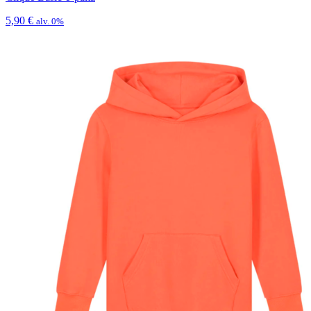
5,90
€
alv. 0%