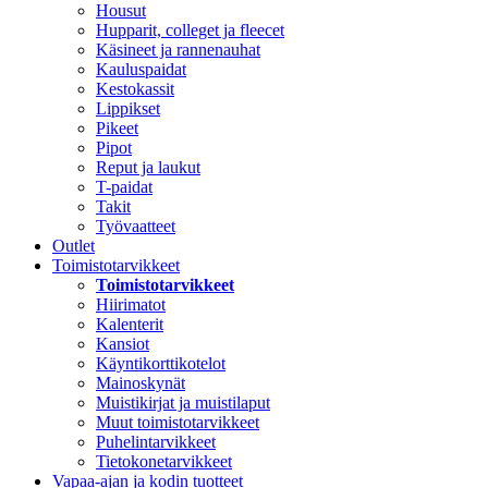
Housut
Hupparit, colleget ja fleecet
Käsineet ja rannenauhat
Kauluspaidat
Kestokassit
Lippikset
Pikeet
Pipot
Reput ja laukut
T-paidat
Takit
Työvaatteet
Outlet
Toimistotarvikkeet
Toimistotarvikkeet
Hiirimatot
Kalenterit
Kansiot
Käyntikorttikotelot
Mainoskynät
Muistikirjat ja muistilaput
Muut toimistotarvikkeet
Puhelintarvikkeet
Tietokonetarvikkeet
Vapaa-ajan ja kodin tuotteet