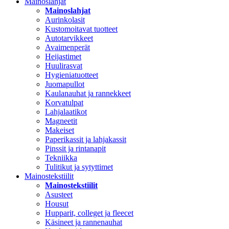
Mainoslahjat
Mainoslahjat
Aurinkolasit
Kustomoitavat tuotteet
Autotarvikkeet
Avaimenperät
Heijastimet
Huulirasvat
Hygieniatuotteet
Juomapullot
Kaulanauhat ja rannekkeet
Korvatulpat
Lahjalaatikot
Magneetit
Makeiset
Paperikassit ja lahjakassit
Pinssit ja rintanapit
Tekniikka
Tulitikut ja sytyttimet
Mainostekstiilit
Mainostekstiilit
Asusteet
Housut
Hupparit, colleget ja fleecet
Käsineet ja rannenauhat