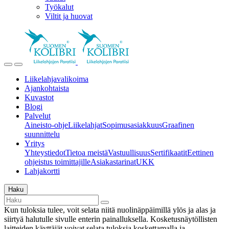
Työkalut
Viltit ja huovat
Liikelahjavalikoima
Ajankohtaista
Kuvastot
Blogi
Palvelut
Aineisto-ohje
Liikelahjat
Sopimusasiakkuus
Graafinen
suunnittelu
Yritys
Yhteystiedot
Tietoa meistä
Vastuullisuus
Sertifikaatit
Eettinen
ohjeistus toimittajille
Asiakastarinat
UKK
Lahjakortti
Haku
Kun tuloksia tulee, voit selata niitä nuolinäppäimillä ylös ja alas ja
siirtyä halutulle sivulle enterin painalluksella. Kosketusnäytöllisten
laitteiden käyttäjät voivat selata tuloksia koskettamalla ja