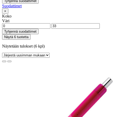
Tyhjennä suodattimet
Suodattimet
×
Koko
Väri
Tyhjennä suodattimet
Näytä 6 tuotetta
Näytetään tulokset (6 kpl)