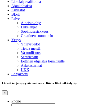
Liikelahjavalikoima
Ajankohtaista
Kuvastot
Blogi
Palvelut
Aineisto-ohje
Liikelahjat
Sopimusasiakkuus
Graafinen suunnittelu
Yritys
Yhteystiedot
Tietoa meistä
Vastuullisuus
Sertifikaatit
Eettinen ohjeistus toimittajille
Asiakastarinat
UKK
Lahjakortti
Lähetä tarjouspyyntö tuotteesta: Iittala Kivi tuikkulyhty
×
Phone