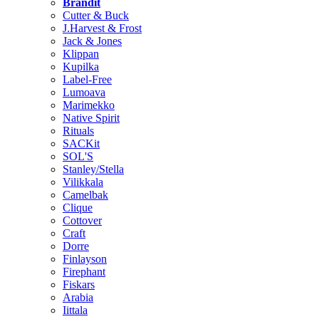
Brändit
Cutter & Buck
J.Harvest & Frost
Jack & Jones
Klippan
Kupilka
Label-Free
Lumoava
Marimekko
Native Spirit
Rituals
SACKit
SOL'S
Stanley/Stella
Vilikkala
Camelbak
Clique
Cottover
Craft
Dorre
Finlayson
Firephant
Fiskars
Arabia
Iittala