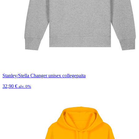
Stanley/Stella Changer unisex collegepaita
32,90
€
alv. 0%