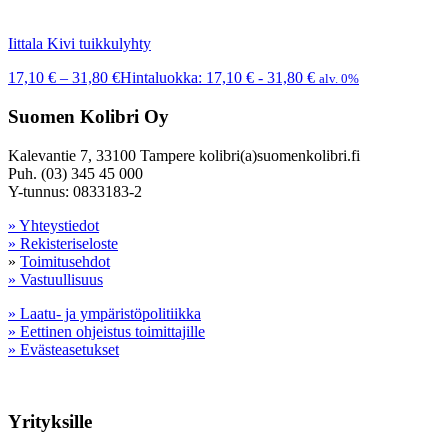
Iittala Kivi tuikkulyhty
17,10
€
–
31,80
€
Hintaluokka: 17,10 € - 31,80 €
alv. 0%
Suomen Kolibri Oy
Kalevantie 7, 33100 Tampere kolibri(a)suomenkolibri.fi
Puh. (03) 345 45 000
Y-tunnus: 0833183-2
» Yhteystiedot
» Rekisteriseloste
»
Toimitusehdot
» Vastuullisuus
» Laatu- ja ympäristöpolitiikka
» Eettinen ohjeistus toimittajille
» Evästeasetukset
Yrityksille