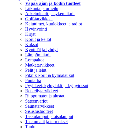
Vapaa-ajan ja kodin tuotteet
Liikunta ja urheilu
Askelmittarit ja sykemittarit
Golf-tarvikkeet
Kaiuttimet, kuulokkeet ja radiot
Hyvinvointi
Kirjat
Korut ja kellot
Kuksat
Kynttilät ja lyhdyt
Lämpömittarit
Lompakot
Matkatarvikkeet
Pelit ja lelut
Piknik-korit ja kylmälaukut
Puutarha
Pyyhkeet, kylpytakit ja kylpytossut
Retkeilytarvikkeet
Riippumatot ja alustat
Sateenvarjot
Saunatarvikkeet
Sisustustuotteet
Taskulamput ja otsalamput
Taskumatit ja termokset
Taulut