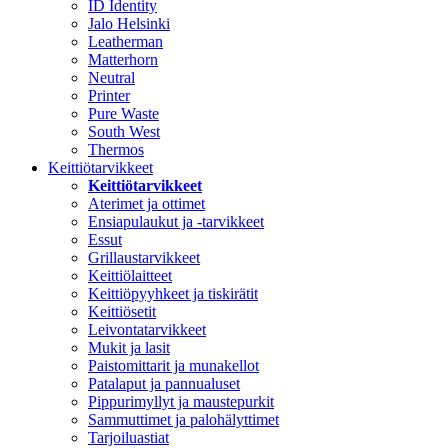
ID Identity
Jalo Helsinki
Leatherman
Matterhorn
Neutral
Printer
Pure Waste
South West
Thermos
Keittiötarvikkeet
Keittiötarvikkeet
Aterimet ja ottimet
Ensiapulaukut ja -tarvikkeet
Essut
Grillaustarvikkeet
Keittiölaitteet
Keittiöpyyhkeet ja tiskirätit
Keittiösetit
Leivontatarvikkeet
Mukit ja lasit
Paistomittarit ja munakellot
Patalaput ja pannualuset
Pippurimyllyt ja maustepurkit
Sammuttimet ja palohälyttimet
Tarjoiluastiat