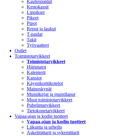
Kauluspaidat
Kestokassit
Lippikset
Pikeet
Pipot
Reput ja laukut
T-paidat
Takit
Työvaatteet
Outlet
Toimistotarvikkeet
Toimistotarvikkeet
Hiirimatot
Kalenterit
Kansiot
Käyntikorttikotelot
Mainoskynät
Muistikirjat ja muistilaput
Muut toimistotarvikkeet
Puhelintarvikkeet
Tietokonetarvikkeet
Vapaa-ajan ja kodin tuotteet
Vapaa-ajan ja kodin tuotteet
Liikunta ja urheilu
Askelmittarit ja sykemittarit