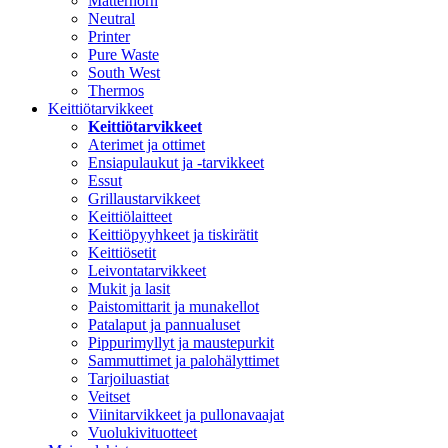
Matterhorn
Neutral
Printer
Pure Waste
South West
Thermos
Keittiötarvikkeet
Keittiötarvikkeet
Aterimet ja ottimet
Ensiapulaukut ja -tarvikkeet
Essut
Grillaustarvikkeet
Keittiölaitteet
Keittiöpyyhkeet ja tiskirätit
Keittiösetit
Leivontatarvikkeet
Mukit ja lasit
Paistomittarit ja munakellot
Patalaput ja pannualuset
Pippurimyllyt ja maustepurkit
Sammuttimet ja palohälyttimet
Tarjoiluastiat
Veitset
Viinitarvikkeet ja pullonavaajat
Vuolukivituotteet