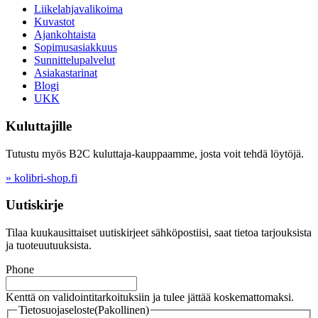
Liikelahjavalikoima
Kuvastot
Ajankohtaista
Sopimusasiakkuus
Sunnittelupalvelut
Asiakastarinat
Blogi
UKK
Kuluttajille
Tutustu myös B2C kuluttaja-kauppaamme, josta voit tehdä löytöjä.
» kolibri-shop.fi
Uutiskirje
Tilaa kuukausittaiset uutiskirjeet sähköpostiisi, saat tietoa tarjouksista
ja tuoteuutuuksista.
Phone
Kenttä on validointitarkoituksiin ja tulee jättää koskemattomaksi.
Tietosuojaseloste
(Pakollinen)