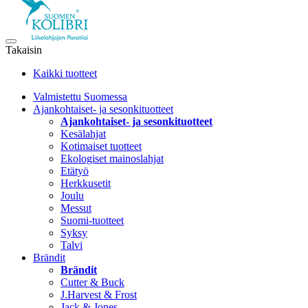
Takaisin
Kaikki tuotteet
Valmistettu Suomessa
Ajankohtaiset- ja sesonkituotteet
Ajankohtaiset- ja sesonkituotteet
Kesälahjat
Kotimaiset tuotteet
Ekologiset mainoslahjat
Etätyö
Herkkusetit
Joulu
Messut
Suomi-tuotteet
Syksy
Talvi
Brändit
Brändit
Cutter & Buck
J.Harvest & Frost
Jack & Jones