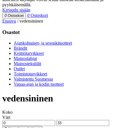
pyyhkäisemällä.
Kirjaudu sisään
0
Ostoskori
0
Ostoskori
Etusivu
/
vedensininen
Osastot
Ajankohtaiset- ja sesonkituotteet
Brändit
Keittiötarvikkeet
Mainoslahjat
Mainostekstiilit
Outlet
Toimistotarvikkeet
Valmistettu Suomessa
Vapaa-ajan ja kodin tuotteet
vedensininen
Koko
Väri