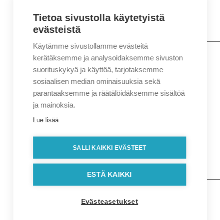
Tietoa sivustolla käytetyistä
evästeistä
Käytämme sivustollamme evästeitä
Nimi
*
Etunimi
kerätäksemme ja analysoidaksemme sivuston
Sukunimi
suorituskykyä ja käyttöä, tarjotaksemme
Yritys
sosiaalisen median ominaisuuksia sekä
parantaaksemme ja räätälöidäksemme sisältöä
Sähköposti
*
ja mainoksia.
Puhelin
*
Lue lisää
Osoitetiedot
Lähiosoite
SALLI KAIKKI EVÄSTEET
Kaupunki
Postinumero
Viesti
ESTÄ KAIKKI
Evästeasetukset