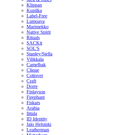
Klippan
Kupilka
Label-Free
Lumoava
Marimekko
Native Spirit
Rituals
SACKit
SOL'S
Stanley/Stella
Vilikkala
Camelbak
Clique
Cottover
Craft
Dorre
Finlayson
Firephant
Fiskars
Arabia
Iittala
ID Identity
Jalo Helsinki
Leatherman