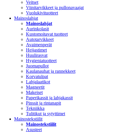
Veitset
Viinitarvikkeet ja pullonavaajat
Vuolukivituotteet
Mainoslahjat
Mainoslahjat
Aurinkolasit
Kustomoitavat tuotteet
Autotarvikkeet
Avaimenperät
Heijastimet
Huulirasvat
Hygieniatuotteet
Juomapullot
Kaulanauhat ja rannekkeet
Korvatulpat
Lahjalaatikot
Magneetit
Makeiset
Paperikassit ja lahjakassit
Pinssit ja rintanapit
Tekniikka
Tulitikut ja sytyttimet
Mainostekstiilit
Mainostekstiilit
Asusteet