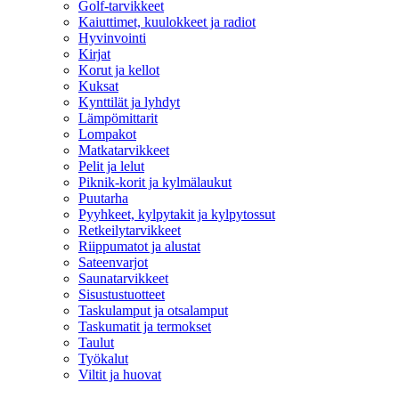
Golf-tarvikkeet
Kaiuttimet, kuulokkeet ja radiot
Hyvinvointi
Kirjat
Korut ja kellot
Kuksat
Kynttilät ja lyhdyt
Lämpömittarit
Lompakot
Matkatarvikkeet
Pelit ja lelut
Piknik-korit ja kylmälaukut
Puutarha
Pyyhkeet, kylpytakit ja kylpytossut
Retkeilytarvikkeet
Riippumatot ja alustat
Sateenvarjot
Saunatarvikkeet
Sisustustuotteet
Taskulamput ja otsalamput
Taskumatit ja termokset
Taulut
Työkalut
Viltit ja huovat