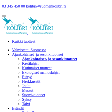
03 345 450 00
kolibri@suomenkolibri.fi
Kaikki tuotteet
Valmistettu Suomessa
Ajankohtaiset- ja sesonkituotteet
Ajankohtaiset- ja sesonkituotteet
Kesälahjat
Kotimaiset tuotteet
Ekologiset mainoslahjat
Etätyö
Herkkusetit
Joulu
Messut
Suomi-tuotteet
Syksy
Talvi
Brändit