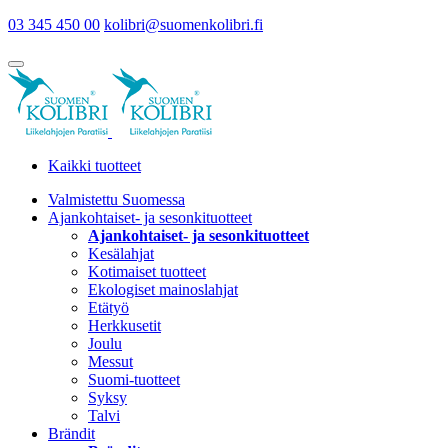
03 345 450 00
kolibri@suomenkolibri.fi
Kaikki tuotteet
Valmistettu Suomessa
Ajankohtaiset- ja sesonkituotteet
Ajankohtaiset- ja sesonkituotteet
Kesälahjat
Kotimaiset tuotteet
Ekologiset mainoslahjat
Etätyö
Herkkusetit
Joulu
Messut
Suomi-tuotteet
Syksy
Talvi
Brändit