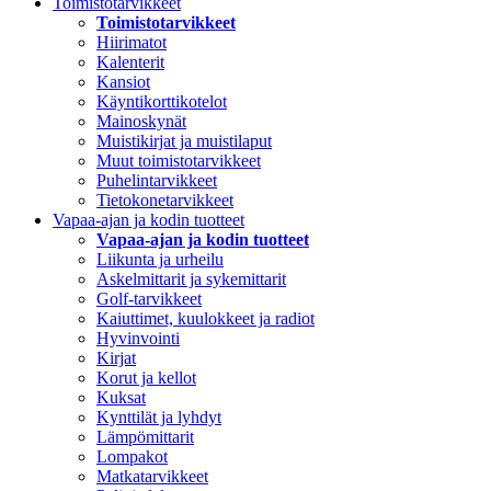
Toimistotarvikkeet
Toimistotarvikkeet
Hiirimatot
Kalenterit
Kansiot
Käyntikorttikotelot
Mainoskynät
Muistikirjat ja muistilaput
Muut toimistotarvikkeet
Puhelintarvikkeet
Tietokonetarvikkeet
Vapaa-ajan ja kodin tuotteet
Vapaa-ajan ja kodin tuotteet
Liikunta ja urheilu
Askelmittarit ja sykemittarit
Golf-tarvikkeet
Kaiuttimet, kuulokkeet ja radiot
Hyvinvointi
Kirjat
Korut ja kellot
Kuksat
Kynttilät ja lyhdyt
Lämpömittarit
Lompakot
Matkatarvikkeet