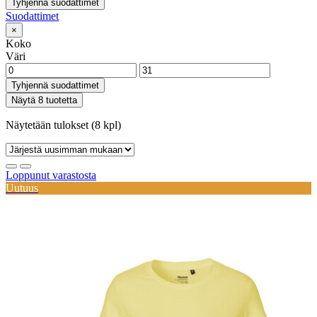
Tyhjennä suodattimet
Suodattimet
×
Koko
Väri
Tyhjennä suodattimet
Näytä 8 tuotetta
Näytetään tulokset (8 kpl)
Loppunut varastosta
Uutuus