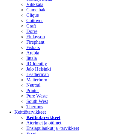
Vilikkala
Camelbak
Clique
Cottover
Craft
Dorre
Finlayson
Firephant
Fiskars
Arabia
Iittala
ID Identity
Jalo Helsinki
Leatherman
Matterhorn
Neutral
Printer
Pure Waste
South West
Thermos
Keittiötarvikkeet
Keittiötarvikkeet
Aterimet ja ottimet
Ensiapulaukut ja -tarvikkeet
Essut