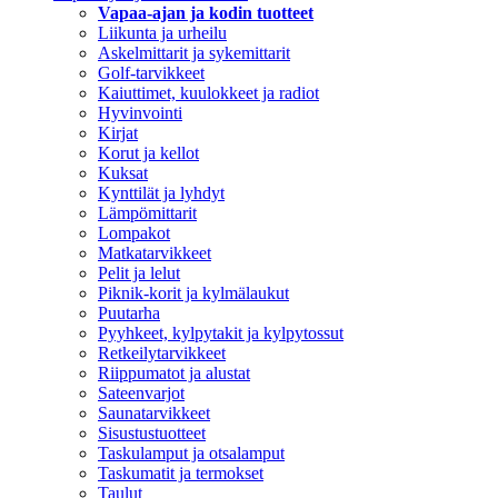
Vapaa-ajan ja kodin tuotteet
Liikunta ja urheilu
Askelmittarit ja sykemittarit
Golf-tarvikkeet
Kaiuttimet, kuulokkeet ja radiot
Hyvinvointi
Kirjat
Korut ja kellot
Kuksat
Kynttilät ja lyhdyt
Lämpömittarit
Lompakot
Matkatarvikkeet
Pelit ja lelut
Piknik-korit ja kylmälaukut
Puutarha
Pyyhkeet, kylpytakit ja kylpytossut
Retkeilytarvikkeet
Riippumatot ja alustat
Sateenvarjot
Saunatarvikkeet
Sisustustuotteet
Taskulamput ja otsalamput
Taskumatit ja termokset
Taulut