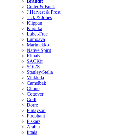
Brändit
Cutter & Buck
J.Harvest & Frost
Jack & Jones
Klippan
Kupilka
Label-Free
Lumoava
Marimekko
Native Spirit
Rituals
SACKit
SOL'S
Stanley/Stella
Vilikkala
Camelbak
Clique
Cottover
Craft
Dorre
Finlayson
Firephant
Fiskars
Arabia
Iittala