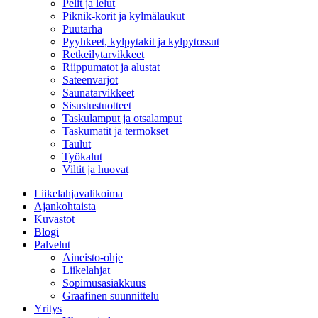
Pelit ja lelut
Piknik-korit ja kylmälaukut
Puutarha
Pyyhkeet, kylpytakit ja kylpytossut
Retkeilytarvikkeet
Riippumatot ja alustat
Sateenvarjot
Saunatarvikkeet
Sisustustuotteet
Taskulamput ja otsalamput
Taskumatit ja termokset
Taulut
Työkalut
Viltit ja huovat
Liikelahjavalikoima
Ajankohtaista
Kuvastot
Blogi
Palvelut
Aineisto-ohje
Liikelahjat
Sopimusasiakkuus
Graafinen suunnittelu
Yritys