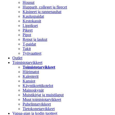
Housut
Hupparit, colleget ja fleecet
Käsineet ja rannenauhat
Kauluspaidat
Kestokassit
Lippikset
Pikeet
Pipot
Reput ja laukut
T-paidat
Takit
Työvaatteet
Outlet
Toimistotarvikkeet
Toimistotarvikkeet
Hiirimatot
Kalenterit
Kansiot
Käyntikorttikotelot
Mainoskynät
Muistikirjat ja muistilaput
Muut toimistotarvikkeet
Puhelintarvikkeet
Tietokonetarvikkeet
Vapaa-ajan ja kodin tuotteet