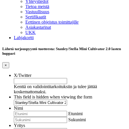
Yhteystiedot
Tietoa meistä
Vastuullisuus
Sertifikaatit
Eettinen ohjeistus toimittajille
Asiakastarinat
UKK
Lahjakortti
Lähetä tarjouspyyntö tuotteesta: Stanley/Stella Mini Cultivator 2.0 lasten
huppari
×
X/Twitter
Kenttä on validointitarkoituksiin ja tulee jättää
koskemattomaksi.
This field is hidden when viewing the form
Nimi
Etunimi
Sukunimi
Yritys