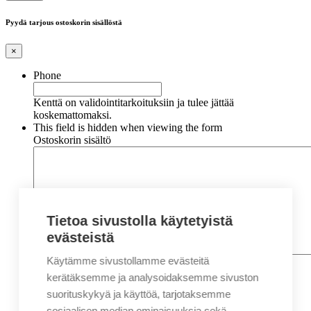
Pyydä tarjous ostoskorin sisällöstä
×
Phone
Kenttä on validointitarkoituksiin ja tulee jättää
koskemattomaksi.
This field is hidden when viewing the form
Ostoskorin sisältö
Tietoa sivustolla käytetyistä
evästeistä
Käytämme sivustollamme evästeitä
Nimi
*
Etunimi
kerätäksemme ja analysoidaksemme sivuston
Sukunimi
suorituskykyä ja käyttöä, tarjotaksemme
Yritys
sosiaalisen median ominaisuuksia sekä