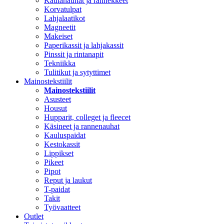
Kaulanauhat ja rannekkeet
Korvatulpat
Lahjalaatikot
Magneetit
Makeiset
Paperikassit ja lahjakassit
Pinssit ja rintanapit
Tekniikka
Tulitikut ja sytyttimet
Mainostekstiilit
Mainostekstiilit
Asusteet
Housut
Hupparit, colleget ja fleecet
Käsineet ja rannenauhat
Kauluspaidat
Kestokassit
Lippikset
Pikeet
Pipot
Reput ja laukut
T-paidat
Takit
Työvaatteet
Outlet