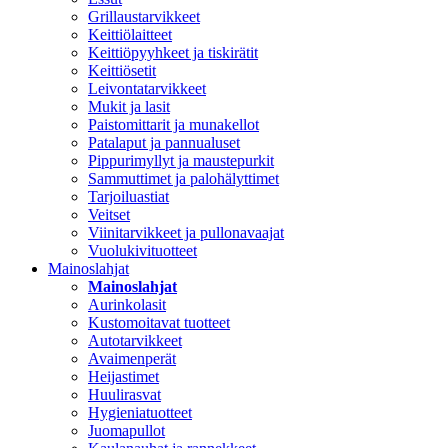
Grillaustarvikkeet
Keittiölaitteet
Keittiöpyyhkeet ja tiskirätit
Keittiösetit
Leivontatarvikkeet
Mukit ja lasit
Paistomittarit ja munakellot
Patalaput ja pannualuset
Pippurimyllyt ja maustepurkit
Sammuttimet ja palohälyttimet
Tarjoiluastiat
Veitset
Viinitarvikkeet ja pullonavaajat
Vuolukivituotteet
Mainoslahjat
Mainoslahjat
Aurinkolasit
Kustomoitavat tuotteet
Autotarvikkeet
Avaimenperät
Heijastimet
Huulirasvat
Hygieniatuotteet
Juomapullot