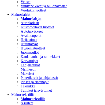
Veitset
Viinitarvikkeet ja pullonavaajat
Vuolukivituotteet
Mainoslahjat
Mainoslahjat
Aurinkolasit
Kustomoitavat tuotteet
Autotarvikkeet
Avaimenperät
Heijastimet
Huulirasvat
Hygieniatuotteet
Juomapullot
Kaulanauhat ja rannekkeet
Korvatulpat
Lahjalaatikot
Magneetit
Makeiset
Paperikassit ja lahjakassit
Pinssit ja rintanapit
Tekniikka
Tulitikut ja sytyttimet
Mainostekstiilit
Mainostekstiilit
Asusteet