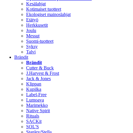
Kesälahjat
Kotimaiset tuotteet
Ekologiset mainoslahjat
Etätyö
Herkkusetit
Joulu
Messut
Suomi-tuotteet
Syksy
Talvi
Brändit
Brändit
Cutter & Buck
J.Harvest & Frost
Jack & Jones
Klippan
Kupilka
Label-Free
Lumoava
Marimekko
Native Spirit
Rituals
SACKit
SOL'S
Stanley/Stella