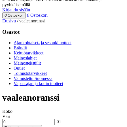
pyyhkäisemällä.
Kirjaudu sisään
0
Ostoskori
0
Ostoskori
Etusivu
/
vaaleanoranssi
Osastot
Ajankohtaiset- ja sesonkituotteet
Brändit
Keittiötarvikkeet
Mainoslahjat
Mainostekstiilit
Outlet
Toimistotarvikkeet
Valmistettu Suomessa
Vapaa-ajan ja kodin tuotteet
vaaleanoranssi
Koko
Väri