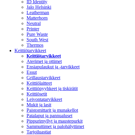
ID Identity
Jalo Helsinki
Leatherman
Matterhorn
Neutral
Printer
Pure Waste
South West
Thermos
Keittiötarvikkeet
Keittiötarvikkeet
Aterimet ja ottimet
Ensiapulaukut ja -tarvikkeet
Essut
Grillaustarvikkeet
Keittiölaitteet
Keittiöpyyhkeet ja tiskirätit
Keittiösetit
Leivontatarvikkeet
Mukit ja lasit
Paistomittarit ja munakellot
Patalaput ja pannualuset
Pippurimyllyt ja maustepurkit
Sammuttimet ja palohälyttimet
Tarjoiluastiat