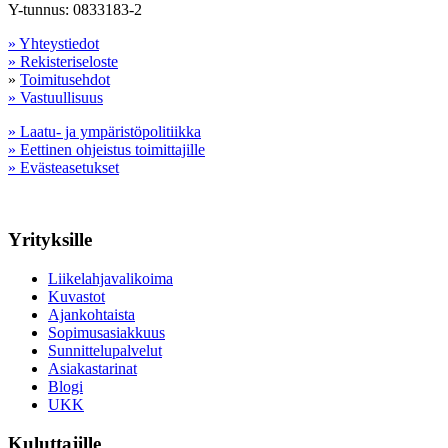
Y-tunnus: 0833183-2
» Yhteystiedot
» Rekisteriseloste
»
Toimitusehdot
» Vastuullisuus
» Laatu- ja ympäristöpolitiikka
» Eettinen ohjeistus toimittajille
» Evästeasetukset
Yrityksille
Liikelahjavalikoima
Kuvastot
Ajankohtaista
Sopimusasiakkuus
Sunnittelupalvelut
Asiakastarinat
Blogi
UKK
Kuluttajille