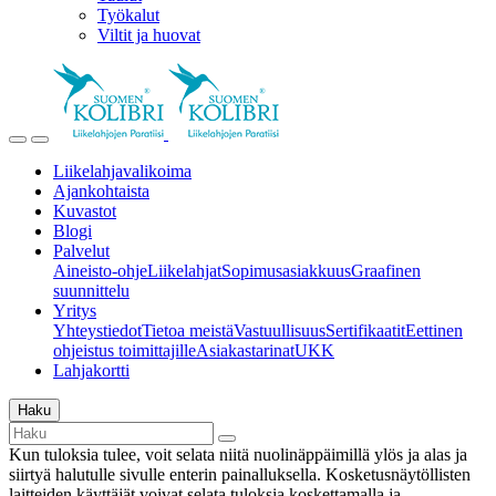
Työkalut
Viltit ja huovat
Liikelahjavalikoima
Ajankohtaista
Kuvastot
Blogi
Palvelut
Aineisto-ohje
Liikelahjat
Sopimusasiakkuus
Graafinen
suunnittelu
Yritys
Yhteystiedot
Tietoa meistä
Vastuullisuus
Sertifikaatit
Eettinen
ohjeistus toimittajille
Asiakastarinat
UKK
Lahjakortti
Haku
Kun tuloksia tulee, voit selata niitä nuolinäppäimillä ylös ja alas ja
siirtyä halutulle sivulle enterin painalluksella. Kosketusnäytöllisten
laitteiden käyttäjät voivat selata tuloksia koskettamalla ja