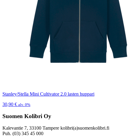
Stanley/Stella Mini Cultivator 2.0 lasten huppari
30,90
€
alv. 0%
Suomen Kolibri Oy
Kalevantie 7, 33100 Tampere kolibri(a)suomenkolibri.fi
Puh. (03) 345 45 000