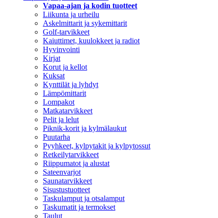
Vapaa-ajan ja kodin tuotteet
Liikunta ja urheilu
Askelmittarit ja sykemittarit
Golf-tarvikkeet
Kaiuttimet, kuulokkeet ja radiot
Hyvinvointi
Kirjat
Korut ja kellot
Kuksat
Kynttilät ja lyhdyt
Lämpömittarit
Lompakot
Matkatarvikkeet
Pelit ja lelut
Piknik-korit ja kylmälaukut
Puutarha
Pyyhkeet, kylpytakit ja kylpytossut
Retkeilytarvikkeet
Riippumatot ja alustat
Sateenvarjot
Saunatarvikkeet
Sisustustuotteet
Taskulamput ja otsalamput
Taskumatit ja termokset
Taulut