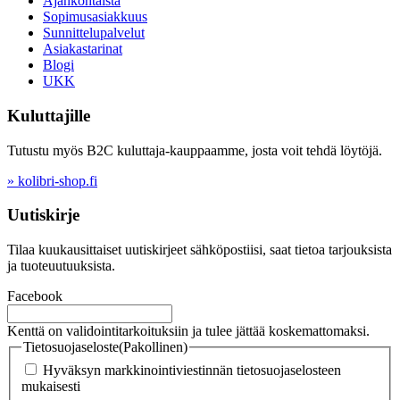
Ajankohtaista
Sopimusasiakkuus
Sunnittelupalvelut
Asiakastarinat
Blogi
UKK
Kuluttajille
Tutustu myös B2C kuluttaja-kauppaamme, josta voit tehdä löytöjä.
» kolibri-shop.fi
Uutiskirje
Tilaa kuukausittaiset uutiskirjeet sähköpostiisi, saat tietoa tarjouksista
ja tuoteuutuuksista.
Facebook
Kenttä on validointitarkoituksiin ja tulee jättää koskemattomaksi.
Tietosuojaseloste
(Pakollinen)
Hyväksyn markkinointiviestinnän tietosuojaselosteen
mukaisesti