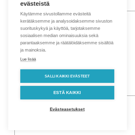
evästeistä
Käytämme sivustollamme evästeitä
Nimi
*
Etunimi
kerätäksemme ja analysoidaksemme sivuston
Sukunimi
suorituskykyä ja käyttöä, tarjotaksemme
Yritys
sosiaalisen median ominaisuuksia sekä
parantaaksemme ja räätälöidäksemme sisältöä
Sähköposti
*
ja mainoksia.
Puhelin
*
Lue lisää
Osoitetiedot
Lähiosoite
SALLI KAIKKI EVÄSTEET
Kaupunki
Postinumero
Viesti
ESTÄ KAIKKI
Evästeasetukset