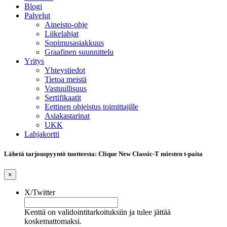
Blogi
Palvelut
Aineisto-ohje
Liikelahjat
Sopimusasiakkuus
Graafinen suunnittelu
Yritys
Yhteystiedot
Tietoa meistä
Vastuullisuus
Sertifikaatit
Eettinen ohjeistus toimittajille
Asiakastarinat
UKK
Lahjakortti
Lähetä tarjouspyyntö tuotteesta: Clique New Classic-T miesten t-paita
×
X/Twitter
Kenttä on validointitarkoituksiin ja tulee jättää
koskemattomaksi.