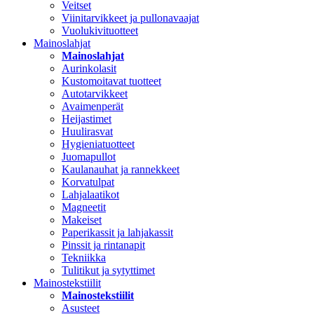
Veitset
Viinitarvikkeet ja pullonavaajat
Vuolukivituotteet
Mainoslahjat
Mainoslahjat
Aurinkolasit
Kustomoitavat tuotteet
Autotarvikkeet
Avaimenperät
Heijastimet
Huulirasvat
Hygieniatuotteet
Juomapullot
Kaulanauhat ja rannekkeet
Korvatulpat
Lahjalaatikot
Magneetit
Makeiset
Paperikassit ja lahjakassit
Pinssit ja rintanapit
Tekniikka
Tulitikut ja sytyttimet
Mainostekstiilit
Mainostekstiilit
Asusteet