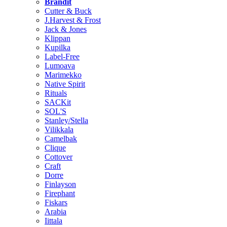
Brändit
Cutter & Buck
J.Harvest & Frost
Jack & Jones
Klippan
Kupilka
Label-Free
Lumoava
Marimekko
Native Spirit
Rituals
SACKit
SOL'S
Stanley/Stella
Vilikkala
Camelbak
Clique
Cottover
Craft
Dorre
Finlayson
Firephant
Fiskars
Arabia
Iittala