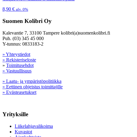
8,90
€
alv. 0%
Suomen Kolibri Oy
Kalevantie 7, 33100 Tampere kolibri(a)suomenkolibri.fi
Puh. (03) 345 45 000
Y-tunnus: 0833183-2
» Yhteystiedot
» Rekisteriseloste
»
Toimitusehdot
» Vastuullisuus
» Laatu- ja ympäristöpolitiikka
» Eettinen ohjeistus toimittajille
» Evästeasetukset
Yrityksille
Liikelahjavalikoima
Kuvastot