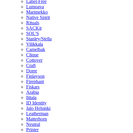
Label-Free
Lumoava
Marimekko
Native Spirit
Rituals
SACKit
SOL'S
Stanley/Stella
Vilikkala
Camelbak
Clique
Cottover
Craft
Dorre
Finlayson
Firephant
Fiskars
Arabia
Iittala
ID Identity
Jalo Helsinki
Leatherman
Matterhorn
Neutral
Printer