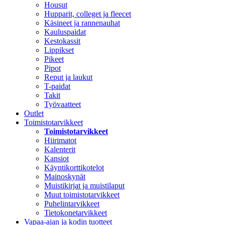
Housut
Hupparit, colleget ja fleecet
Käsineet ja rannenauhat
Kauluspaidat
Kestokassit
Lippikset
Pikeet
Pipot
Reput ja laukut
T-paidat
Takit
Työvaatteet
Outlet
Toimistotarvikkeet
Toimistotarvikkeet
Hiirimatot
Kalenterit
Kansiot
Käyntikorttikotelot
Mainoskynät
Muistikirjat ja muistilaput
Muut toimistotarvikkeet
Puhelintarvikkeet
Tietokonetarvikkeet
Vapaa-ajan ja kodin tuotteet