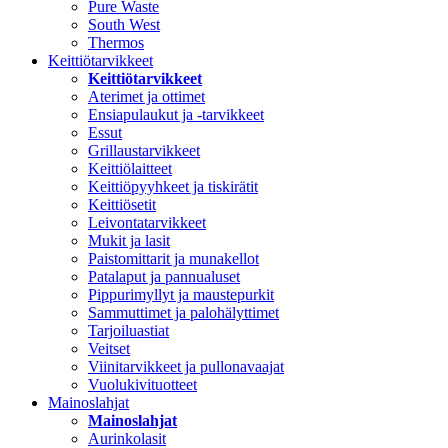
Pure Waste
South West
Thermos
Keittiötarvikkeet
Keittiötarvikkeet
Aterimet ja ottimet
Ensiapulaukut ja -tarvikkeet
Essut
Grillaustarvikkeet
Keittiölaitteet
Keittiöpyyhkeet ja tiskirätit
Keittiösetit
Leivontatarvikkeet
Mukit ja lasit
Paistomittarit ja munakellot
Patalaput ja pannualuset
Pippurimyllyt ja maustepurkit
Sammuttimet ja palohälyttimet
Tarjoiluastiat
Veitset
Viinitarvikkeet ja pullonavaajat
Vuolukivituotteet
Mainoslahjat
Mainoslahjat
Aurinkolasit