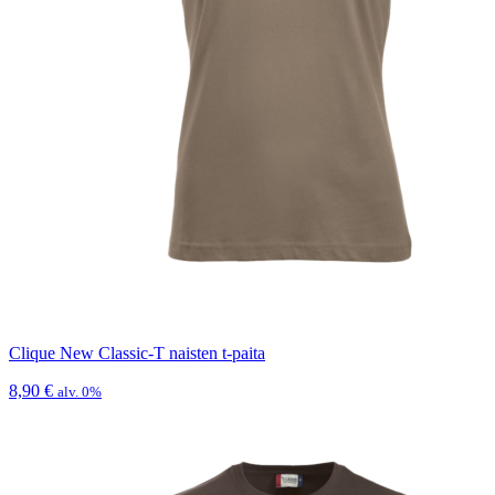
Clique New Classic-T naisten t-paita
8,90
€
alv. 0%