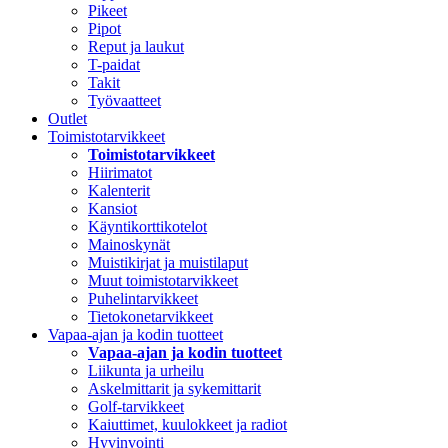
Pikeet
Pipot
Reput ja laukut
T-paidat
Takit
Työvaatteet
Outlet
Toimistotarvikkeet
Toimistotarvikkeet
Hiirimatot
Kalenterit
Kansiot
Käyntikorttikotelot
Mainoskynät
Muistikirjat ja muistilaput
Muut toimistotarvikkeet
Puhelintarvikkeet
Tietokonetarvikkeet
Vapaa-ajan ja kodin tuotteet
Vapaa-ajan ja kodin tuotteet
Liikunta ja urheilu
Askelmittarit ja sykemittarit
Golf-tarvikkeet
Kaiuttimet, kuulokkeet ja radiot
Hyvinvointi