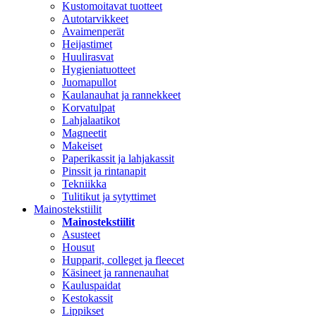
Kustomoitavat tuotteet
Autotarvikkeet
Avaimenperät
Heijastimet
Huulirasvat
Hygieniatuotteet
Juomapullot
Kaulanauhat ja rannekkeet
Korvatulpat
Lahjalaatikot
Magneetit
Makeiset
Paperikassit ja lahjakassit
Pinssit ja rintanapit
Tekniikka
Tulitikut ja sytyttimet
Mainostekstiilit
Mainostekstiilit
Asusteet
Housut
Hupparit, colleget ja fleecet
Käsineet ja rannenauhat
Kauluspaidat
Kestokassit
Lippikset