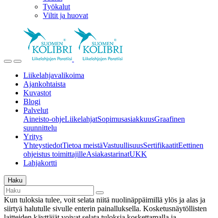
Työkalut
Viltit ja huovat
Liikelahjavalikoima
Ajankohtaista
Kuvastot
Blogi
Palvelut
Aineisto-ohje
Liikelahjat
Sopimusasiakkuus
Graafinen
suunnittelu
Yritys
Yhteystiedot
Tietoa meistä
Vastuullisuus
Sertifikaatit
Eettinen
ohjeistus toimittajille
Asiakastarinat
UKK
Lahjakortti
Haku
Kun tuloksia tulee, voit selata niitä nuolinäppäimillä ylös ja alas ja
siirtyä halutulle sivulle enterin painalluksella. Kosketusnäytöllisten
laitteiden käyttäjät voivat selata tuloksia koskettamalla ja