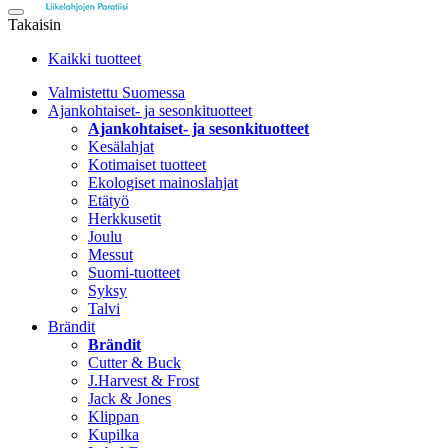
Takaisin
Kaikki tuotteet
Valmistettu Suomessa
Ajankohtaiset- ja sesonkituotteet
Ajankohtaiset- ja sesonkituotteet
Kesälahjat
Kotimaiset tuotteet
Ekologiset mainoslahjat
Etätyö
Herkkusetit
Joulu
Messut
Suomi-tuotteet
Syksy
Talvi
Brändit
Brändit
Cutter & Buck
J.Harvest & Frost
Jack & Jones
Klippan
Kupilka