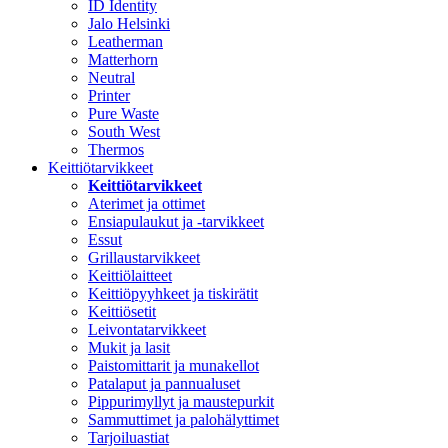
ID Identity
Jalo Helsinki
Leatherman
Matterhorn
Neutral
Printer
Pure Waste
South West
Thermos
Keittiötarvikkeet
Keittiötarvikkeet
Aterimet ja ottimet
Ensiapulaukut ja -tarvikkeet
Essut
Grillaustarvikkeet
Keittiölaitteet
Keittiöpyyhkeet ja tiskirätit
Keittiösetit
Leivontatarvikkeet
Mukit ja lasit
Paistomittarit ja munakellot
Patalaput ja pannualuset
Pippurimyllyt ja maustepurkit
Sammuttimet ja palohälyttimet
Tarjoiluastiat