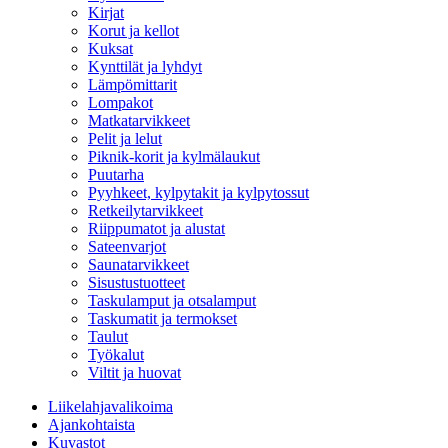
Kirjat
Korut ja kellot
Kuksat
Kynttilät ja lyhdyt
Lämpömittarit
Lompakot
Matkatarvikkeet
Pelit ja lelut
Piknik-korit ja kylmälaukut
Puutarha
Pyyhkeet, kylpytakit ja kylpytossut
Retkeilytarvikkeet
Riippumatot ja alustat
Sateenvarjot
Saunatarvikkeet
Sisustustuotteet
Taskulamput ja otsalamput
Taskumatit ja termokset
Taulut
Työkalut
Viltit ja huovat
Liikelahjavalikoima
Ajankohtaista
Kuvastot