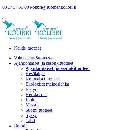
03 345 450 00
kolibri@suomenkolibri.fi
Kaikki tuotteet
Valmistettu Suomessa
Ajankohtaiset- ja sesonkituotteet
Ajankohtaiset- ja sesonkituotteet
Kesälahjat
Kotimaiset tuotteet
Ekologiset mainoslahjat
Etätyö
Herkkusetit
Joulu
Messut
Suomi-tuotteet
Syksy
Talvi
Brändit