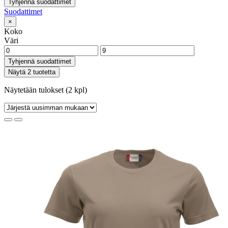
Tyhjennä suodattimet
Suodattimet
×
Koko
Väri
Tyhjennä suodattimet
Näytä 2 tuotetta
Näytetään tulokset (2 kpl)