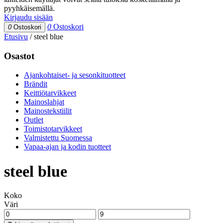
pyyhkäisemällä.
Kirjaudu sisään
0
Ostoskori
0
Ostoskori
Etusivu
/
steel blue
Osastot
Ajankohtaiset- ja sesonkituotteet
Brändit
Keittiötarvikkeet
Mainoslahjat
Mainostekstiilit
Outlet
Toimistotarvikkeet
Valmistettu Suomessa
Vapaa-ajan ja kodin tuotteet
steel blue
Koko
Väri