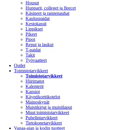
Housut
Hupparit, colleget ja fleecet
Käsineet ja rannenauhat
Kauluspaidat
Kestokassit
Lippikset
Pikeet
Pipot
Reput ja laukut
T-paidat
Takit
Työvaatteet
Outlet
Toimistotarvikkeet
Toimistotarvikkeet
Hiirimatot
Kalenterit
Kansiot
Käyntikorttikotelot
Mainoskynät
Muistikirjat ja muistilaput
Muut toimistotarvikkeet
Puhelintarvikkeet
Tietokonetarvikkeet
Vapaa-ajan ja kodin tuotteet