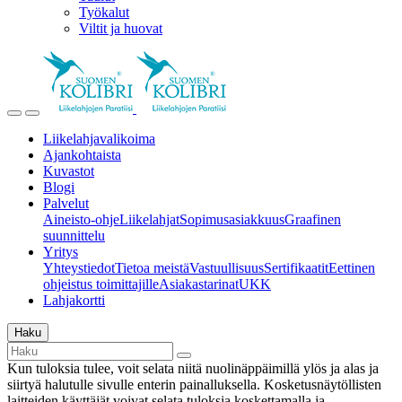
Työkalut
Viltit ja huovat
Liikelahjavalikoima
Ajankohtaista
Kuvastot
Blogi
Palvelut
Aineisto-ohje
Liikelahjat
Sopimusasiakkuus
Graafinen
suunnittelu
Yritys
Yhteystiedot
Tietoa meistä
Vastuullisuus
Sertifikaatit
Eettinen
ohjeistus toimittajille
Asiakastarinat
UKK
Lahjakortti
Haku
Kun tuloksia tulee, voit selata niitä nuolinäppäimillä ylös ja alas ja
siirtyä halutulle sivulle enterin painalluksella. Kosketusnäytöllisten
laitteiden käyttäjät voivat selata tuloksia koskettamalla ja