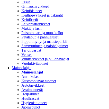
Essut
Grillaustarvikkeet
Keittiölaitteet
Keittiöpyyhkeet ja tiskirätit
Keittiösetit
Leivontatarvikkeet
Mukit ja lasit
Paistomittarit ja munakellot
Patalaput ja pannualuset
Pippurimyllyt ja maustepurkit
Sammuttimet ja palohälyttimet
Tarjoiluastiat
Veitset
Viinitarvikkeet ja pullonavaajat
Vuolukivituotteet
Mainoslahjat
Mainoslahjat
Aurinkolasit
Kustomoitavat tuotteet
Autotarvikkeet
Avaimenperät
Heijastimet
Huulirasvat
Hygieniatuotteet
Juomapullot