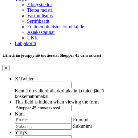
Yhteystiedot
Tietoa meistä
Vastuullisuus
Sertifikaatit
Eettinen ohjeistus toimittajille
Asiakastarinat
UKK
Lahjakortti
Lähetä tarjouspyyntö tuotteesta: Shopper 45 canvaskassi
×
X/Twitter
Kenttä on validointitarkoituksiin ja tulee jättää
koskemattomaksi.
This field is hidden when viewing the form
Nimi
Etunimi
Sukunimi
Yritys