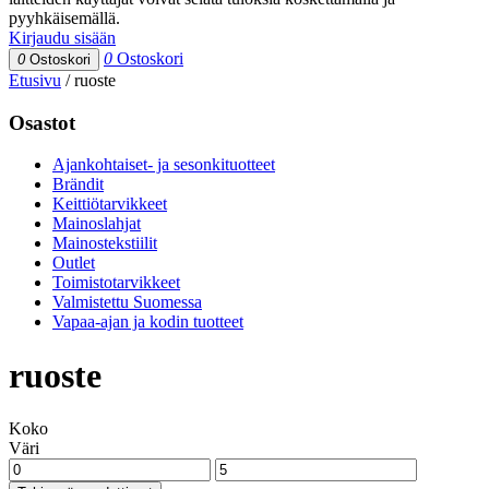
pyyhkäisemällä.
Kirjaudu sisään
0
Ostoskori
0
Ostoskori
Etusivu
/
ruoste
Osastot
Ajankohtaiset- ja sesonkituotteet
Brändit
Keittiötarvikkeet
Mainoslahjat
Mainostekstiilit
Outlet
Toimistotarvikkeet
Valmistettu Suomessa
Vapaa-ajan ja kodin tuotteet
ruoste
Koko
Väri