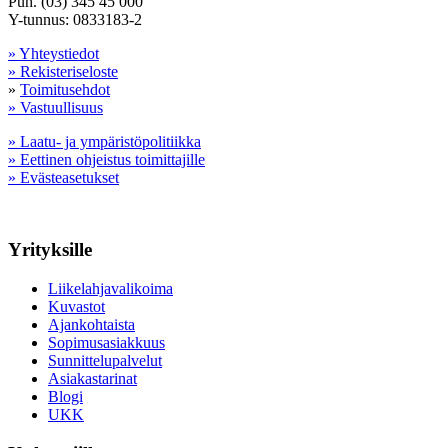
Puh. (03) 345 45 000
Y-tunnus: 0833183-2
» Yhteystiedot
» Rekisteriseloste
»
Toimitusehdot
» Vastuullisuus
» Laatu- ja ympäristöpolitiikka
» Eettinen ohjeistus toimittajille
» Evästeasetukset
Yrityksille
Liikelahjavalikoima
Kuvastot
Ajankohtaista
Sopimusasiakkuus
Sunnittelupalvelut
Asiakastarinat
Blogi
UKK