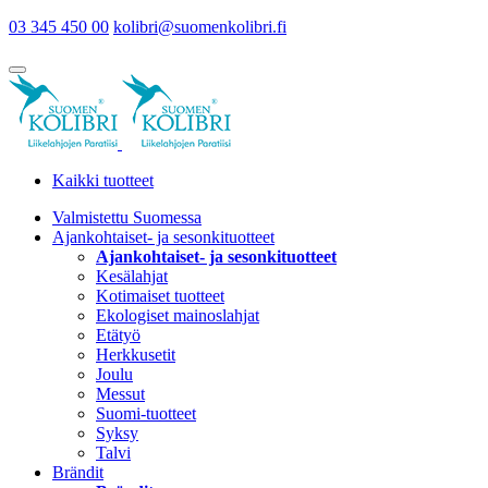
03 345 450 00
kolibri@suomenkolibri.fi
Kaikki tuotteet
Valmistettu Suomessa
Ajankohtaiset- ja sesonkituotteet
Ajankohtaiset- ja sesonkituotteet
Kesälahjat
Kotimaiset tuotteet
Ekologiset mainoslahjat
Etätyö
Herkkusetit
Joulu
Messut
Suomi-tuotteet
Syksy
Talvi
Brändit