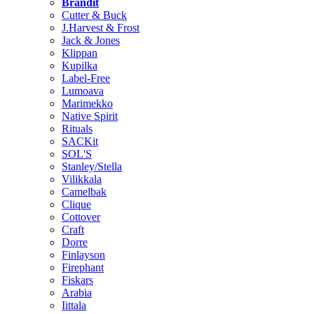
Brändit
Cutter & Buck
J.Harvest & Frost
Jack & Jones
Klippan
Kupilka
Label-Free
Lumoava
Marimekko
Native Spirit
Rituals
SACKit
SOL'S
Stanley/Stella
Vilikkala
Camelbak
Clique
Cottover
Craft
Dorre
Finlayson
Firephant
Fiskars
Arabia
Iittala