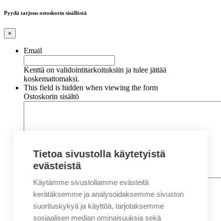
Pyydä tarjous ostoskorin sisällöstä
×
Email
Kenttä on validointitarkoituksiin ja tulee jättää
koskemattomaksi.
This field is hidden when viewing the form
Ostoskorin sisältö
Tietoa sivustolla käytetyistä
evästeistä
Käytämme sivustollamme evästeitä
Nimi
*
Etunimi
kerätäksemme ja analysoidaksemme sivuston
Sukunimi
suorituskykyä ja käyttöä, tarjotaksemme
Yritys
sosiaalisen median ominaisuuksia sekä