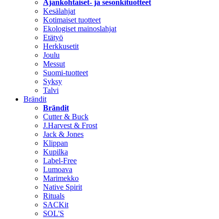
Ajankohtaiset- ja sesonkituotteet
Kesälahjat
Kotimaiset tuotteet
Ekologiset mainoslahjat
Etätyö
Herkkusetit
Joulu
Messut
Suomi-tuotteet
Syksy
Talvi
Brändit
Brändit
Cutter & Buck
J.Harvest & Frost
Jack & Jones
Klippan
Kupilka
Label-Free
Lumoava
Marimekko
Native Spirit
Rituals
SACKit
SOL'S