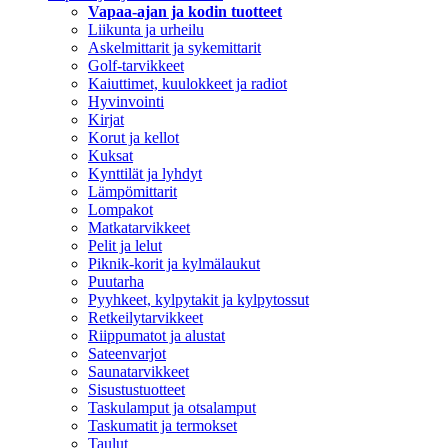
Vapaa-ajan ja kodin tuotteet
Liikunta ja urheilu
Askelmittarit ja sykemittarit
Golf-tarvikkeet
Kaiuttimet, kuulokkeet ja radiot
Hyvinvointi
Kirjat
Korut ja kellot
Kuksat
Kynttilät ja lyhdyt
Lämpömittarit
Lompakot
Matkatarvikkeet
Pelit ja lelut
Piknik-korit ja kylmälaukut
Puutarha
Pyyhkeet, kylpytakit ja kylpytossut
Retkeilytarvikkeet
Riippumatot ja alustat
Sateenvarjot
Saunatarvikkeet
Sisustustuotteet
Taskulamput ja otsalamput
Taskumatit ja termokset
Taulut