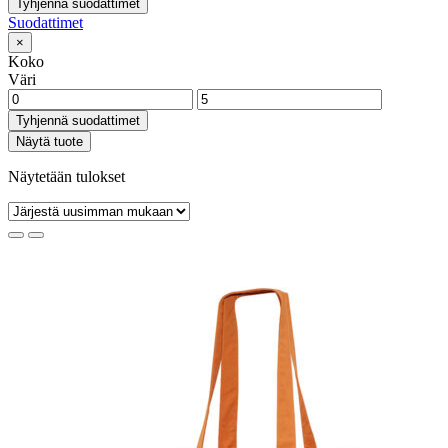
Tyhjennä suodattimet
Suodattimet
×
Koko
Väri
Tyhjennä suodattimet
Näytä tuote
Näytetään tulokset