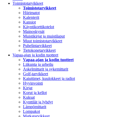
Toimistotarvikkeet
Toimistotarvikkeet
Hiirimatot
Kalenterit
Kansiot
Käyntikorttikotelot
Mainoskynät
Muistikirjat ja muistilaput
Muut toimistotarvikkeet
Puhelintarvikkeet
Tietokonetarvikkeet
Vapaa-ajan ja kodin tuotteet
Vapaa-ajan ja kodin tuotteet
Liikunta ja urheilu
Askelmittarit ja sykemittarit
Golf-tarvikkeet
Kaiuttimet, kuulokkeet ja radiot
Hyvinvointi
Kirjat
Korut ja kellot
Kuksat
Kynttilät ja lyhdyt
Lämpömittarit
Lompakot
Matkatarvikkeet