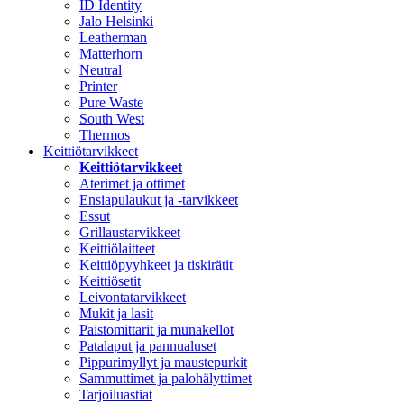
ID Identity
Jalo Helsinki
Leatherman
Matterhorn
Neutral
Printer
Pure Waste
South West
Thermos
Keittiötarvikkeet
Keittiötarvikkeet
Aterimet ja ottimet
Ensiapulaukut ja -tarvikkeet
Essut
Grillaustarvikkeet
Keittiölaitteet
Keittiöpyyhkeet ja tiskirätit
Keittiösetit
Leivontatarvikkeet
Mukit ja lasit
Paistomittarit ja munakellot
Patalaput ja pannualuset
Pippurimyllyt ja maustepurkit
Sammuttimet ja palohälyttimet
Tarjoiluastiat