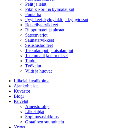
Pelit ja lelut
Piknik-korit ja kylmälaukut
Puutarha
Pyyhkeet, kylpytakit ja kylpytossut
Retkeilytarvikkeet
Riippumatot ja alustat
Sateenvarjot
Saunatarvikkeet
Sisustustuotteet
Taskulamput ja otsalamput
Taskumatit ja termokset
Taulut
Työkalut
Viltit ja huovat
Liikelahjavalikoima
Ajankohtaista
Kuvastot
Blogi
Palvelut
Aineisto-ohje
Liikelahjat
Sopimusasiakkuus
Graafinen suunnittelu
Yritys