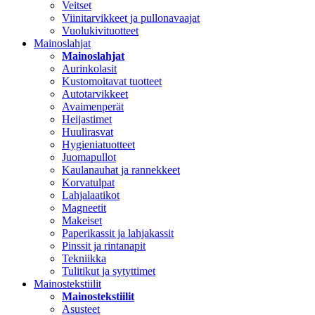
Veitset
Viinitarvikkeet ja pullonavaajat
Vuolukivituotteet
Mainoslahjat
Mainoslahjat
Aurinkolasit
Kustomoitavat tuotteet
Autotarvikkeet
Avaimenperät
Heijastimet
Huulirasvat
Hygieniatuotteet
Juomapullot
Kaulanauhat ja rannekkeet
Korvatulpat
Lahjalaatikot
Magneetit
Makeiset
Paperikassit ja lahjakassit
Pinssit ja rintanapit
Tekniikka
Tulitikut ja sytyttimet
Mainostekstiilit
Mainostekstiilit
Asusteet