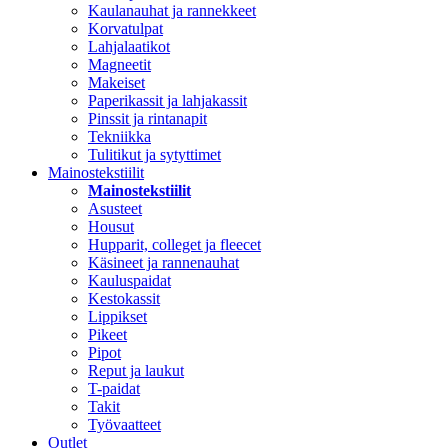
Kaulanauhat ja rannekkeet
Korvatulpat
Lahjalaatikot
Magneetit
Makeiset
Paperikassit ja lahjakassit
Pinssit ja rintanapit
Tekniikka
Tulitikut ja sytyttimet
Mainostekstiilit
Mainostekstiilit
Asusteet
Housut
Hupparit, colleget ja fleecet
Käsineet ja rannenauhat
Kauluspaidat
Kestokassit
Lippikset
Pikeet
Pipot
Reput ja laukut
T-paidat
Takit
Työvaatteet
Outlet