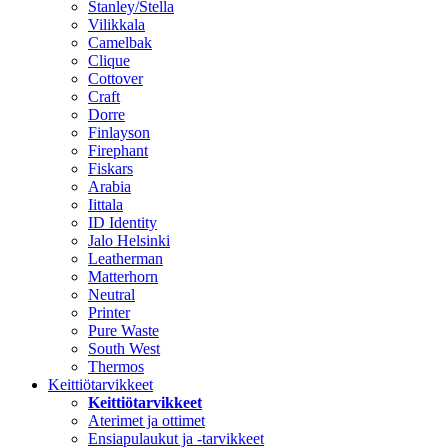
Stanley/Stella
Vilikkala
Camelbak
Clique
Cottover
Craft
Dorre
Finlayson
Firephant
Fiskars
Arabia
Iittala
ID Identity
Jalo Helsinki
Leatherman
Matterhorn
Neutral
Printer
Pure Waste
South West
Thermos
Keittiötarvikkeet
Keittiötarvikkeet
Aterimet ja ottimet
Ensiapulaukut ja -tarvikkeet