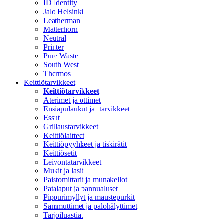
ID Identity
Jalo Helsinki
Leatherman
Matterhorn
Neutral
Printer
Pure Waste
South West
Thermos
Keittiötarvikkeet
Keittiötarvikkeet
Aterimet ja ottimet
Ensiapulaukut ja -tarvikkeet
Essut
Grillaustarvikkeet
Keittiölaitteet
Keittiöpyyhkeet ja tiskirätit
Keittiösetit
Leivontatarvikkeet
Mukit ja lasit
Paistomittarit ja munakellot
Patalaput ja pannualuset
Pippurimyllyt ja maustepurkit
Sammuttimet ja palohälyttimet
Tarjoiluastiat