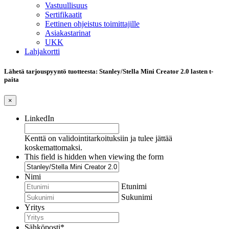
Vastuullisuus
Sertifikaatit
Eettinen ohjeistus toimittajille
Asiakastarinat
UKK
Lahjakortti
Lähetä tarjouspyyntö tuotteesta: Stanley/Stella Mini Creator 2.0 lasten t-
paita
×
LinkedIn
Kenttä on validointitarkoituksiin ja tulee jättää
koskemattomaksi.
This field is hidden when viewing the form
Nimi
Etunimi
Sukunimi
Yritys
Sähköposti
*