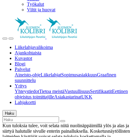
Työkalut
Viltit ja huovat
Liikelahjavalikoima
Ajankohtaista
Kuvastot
Blogi
Palvelut
Aineisto-ohje
Liikelahjat
Sopimusasiakkuus
Graafinen
suunnittelu
Yritys
Yhteystiedot
Tietoa meistä
Vastuullisuus
Sertifikaatit
Eettinen
ohjeistus toimittajille
Asiakastarinat
UKK
Lahjakortti
Haku
Kun tuloksia tulee, voit selata niitä nuolinäppäimillä ylös ja alas ja
siirtyä halutulle sivulle enterin painalluksella. Kosketusnäytöllisten
laitteiden käyttäjät voivat selata tuloksia koskettamalla ja