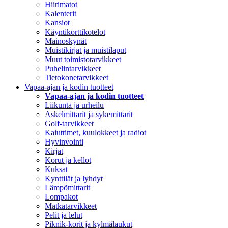
Hiirimatot
Kalenterit
Kansiot
Käyntikorttikotelot
Mainoskynät
Muistikirjat ja muistilaput
Muut toimistotarvikkeet
Puhelintarvikkeet
Tietokonetarvikkeet
Vapaa-ajan ja kodin tuotteet
Vapaa-ajan ja kodin tuotteet
Liikunta ja urheilu
Askelmittarit ja sykemittarit
Golf-tarvikkeet
Kaiuttimet, kuulokkeet ja radiot
Hyvinvointi
Kirjat
Korut ja kellot
Kuksat
Kynttilät ja lyhdyt
Lämpömittarit
Lompakot
Matkatarvikkeet
Pelit ja lelut
Piknik-korit ja kylmälaukut