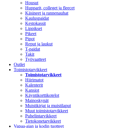
Housut
Hupparit, colleget ja fleecet
Käsineet ja rannenauhat
Kauluspaidat
Kestokassit
Lippikset
Pikeet
Pipot
Reput ja laukut
T-paidat
Takit
Työvaatteet
Outlet
Toimistotarvikkeet
Toimistotarvikkeet
Hiirimatot
Kalenterit
Kansiot
Käyntikorttikotelot
Mainoskynät
Muistikirjat ja muistilaput
Muut toimistotarvikkeet
Puhelintarvikkeet
Tietokonetarvikkeet
Vapaa-ajan ja kodin tuotteet