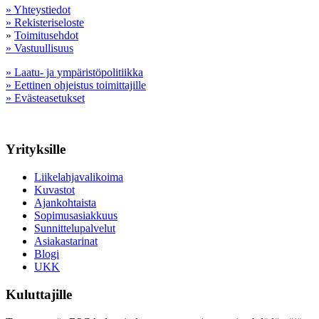
» Yhteystiedot
» Rekisteriseloste
»
Toimitusehdot
» Vastuullisuus
» Laatu- ja ympäristöpolitiikka
» Eettinen ohjeistus toimittajille
» Evästeasetukset
Yrityksille
Liikelahjavalikoima
Kuvastot
Ajankohtaista
Sopimusasiakkuus
Sunnittelupalvelut
Asiakastarinat
Blogi
UKK
Kuluttajille