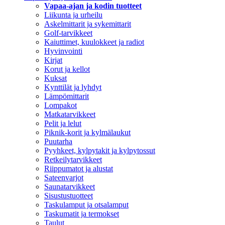
Vapaa-ajan ja kodin tuotteet
Liikunta ja urheilu
Askelmittarit ja sykemittarit
Golf-tarvikkeet
Kaiuttimet, kuulokkeet ja radiot
Hyvinvointi
Kirjat
Korut ja kellot
Kuksat
Kynttilät ja lyhdyt
Lämpömittarit
Lompakot
Matkatarvikkeet
Pelit ja lelut
Piknik-korit ja kylmälaukut
Puutarha
Pyyhkeet, kylpytakit ja kylpytossut
Retkeilytarvikkeet
Riippumatot ja alustat
Sateenvarjot
Saunatarvikkeet
Sisustustuotteet
Taskulamput ja otsalamput
Taskumatit ja termokset
Taulut