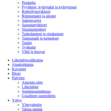
Puutarha
Pyyhkeet, kylpytakit ja kylpytossut
Retkeilytarvikkeet
Riippumatot ja alustat
Sateenvarjot
Saunatarvikkeet
Sisustustuotteet
Taskulamput ja otsalamput
Taskumatit ja termokset
Taulut
Työkalut
Viltit ja huovat
Liikelahjavalikoima
Ajankohtaista
Kuvastot
Blogi
Palvelut
Aineisto-ohje
Liikelahjat
Sopimusasiakkuus
Graafinen suunnittelu
Yritys
Yhteystiedot
Tietoa meistä