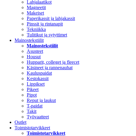
Lahjalaatikot
Magneetit
Makeiset
Paperikassit ja lahjakassit
Pinssit ja rintanapit
Tekniikka
Tulitikut ja sytyttimet
Mainostekstiilit
Mainostekstiilit
Asusteet
Housut
Hupparit, colleget ja fleecet
Käsineet ja rannenauhat
Kauluspaidat
Kestokassit
Lippikset
Pikeet
Pipot
Reput ja laukut
T-paidat
Takit
Työvaatteet
Outlet
Toimistotarvikkeet
Toimistotarvikkeet