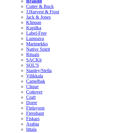
Brändit
Cutter & Buck
J.Harvest & Frost
Jack & Jones
Klippan
Kupilka
Label-Free
Lumoava
Marimekko
Native Spirit
Rituals
SACKit
SOL'S
Stanley/Stella
Vilikkala
Camelbak
Clique
Cottover
Craft
Dorre
Finlayson
Firephant
Fiskars
Arabia
Iittala