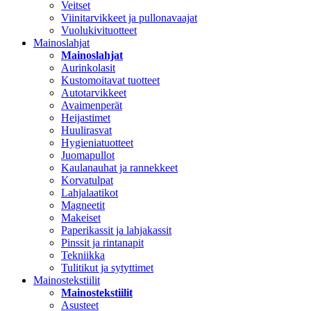
Veitset
Viinitarvikkeet ja pullonavaajat
Vuolukivituotteet
Mainoslahjat
Mainoslahjat
Aurinkolasit
Kustomoitavat tuotteet
Autotarvikkeet
Avaimenperät
Heijastimet
Huulirasvat
Hygieniatuotteet
Juomapullot
Kaulanauhat ja rannekkeet
Korvatulpat
Lahjalaatikot
Magneetit
Makeiset
Paperikassit ja lahjakassit
Pinssit ja rintanapit
Tekniikka
Tulitikut ja sytyttimet
Mainostekstiilit
Mainostekstiilit
Asusteet