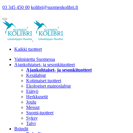
03 345 450 00
kolibri@suomenkolibri.fi
Kaikki tuotteet
Valmistettu Suomessa
Ajankohtaiset- ja sesonkituotteet
Ajankohtaiset- ja sesonkituotteet
Kesälahjat
Kotimaiset tuotteet
Ekologiset mainoslahjat
Etätyö
Herkkusetit
Joulu
Messut
Suomi-tuotteet
Syksy
Talvi
Brändit