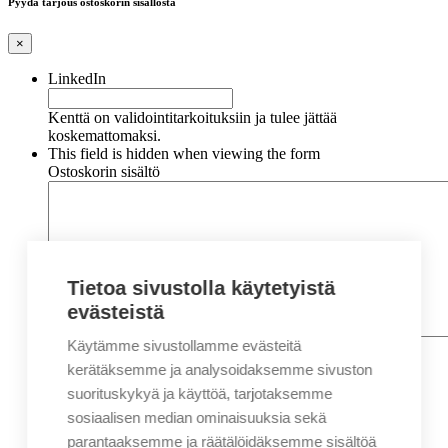
Pyydä tarjous ostoskorin sisällöstä
×
LinkedIn
Kenttä on validointitarkoituksiin ja tulee jättää
koskemattomaksi.
This field is hidden when viewing the form
Ostoskorin sisältö
Tietoa sivustolla käytetyistä
evästeistä
Käytämme sivustollamme evästeitä
Nimi
*
Etunimi
kerätäksemme ja analysoidaksemme sivuston
Sukunimi
suorituskykyä ja käyttöä, tarjotaksemme
Yritys
sosiaalisen median ominaisuuksia sekä
parantaaksemme ja räätälöidäksemme sisältöä