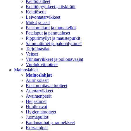
Keittiölaitteet
Keittiöpyyhkeet ja tiskirätit
Keittiösetit
Leivontatarvikkeet
Mukit ja lasit
Paistomittarit ja munakellot
Patalaput ja pannualuset
Pippurimyllyt ja maustepurkit
Sammuttimet ja palohälyttimet
Tarjoiluastiat
Veitset
Viinitarvikkeet ja pullonavaajat
Vuolukivituotteet
Mainoslahjat
Mainoslahjat
Aurinkolasit
Kustomoitavat tuotteet
Autotarvikkeet
Avaimenperät
Heijastimet
Huulirasvat
Hygieniatuotteet
Juomapullot
Kaulanauhat ja rannekkeet
Korvatulpat