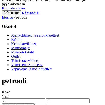
pyyhkäisemällä.
Kirjaudu sisään
0
Ostoskori
0
Ostoskori
Etusivu
/
petrooli
Osastot
Ajankohtaiset- ja sesonkituotteet
Brändit
Keittiötarvikkeet
Mainoslahjat
Mainostekstiilit
Outlet
Toimistotarvikkeet
Valmistettu Suomessa
Vapaa-ajan ja kodin tuotteet
petrooli
Koko
Väri