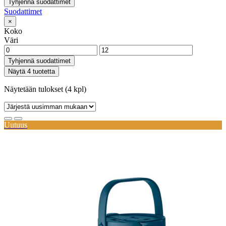
Tyhjennä suodattimet
Suodattimet
×
Koko
Väri
Tyhjennä suodattimet
Näytä 4 tuotetta
Näytetään tulokset (4 kpl)
Uutuus