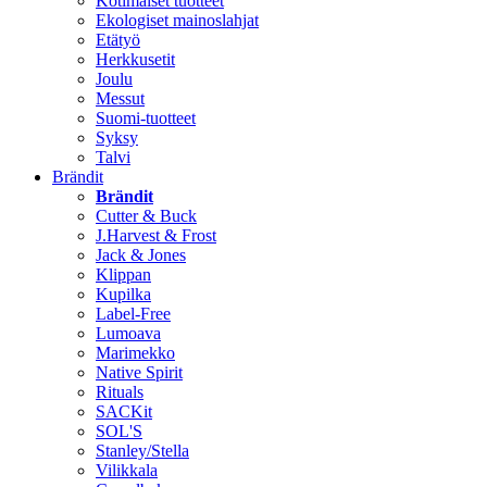
Kotimaiset tuotteet
Ekologiset mainoslahjat
Etätyö
Herkkusetit
Joulu
Messut
Suomi-tuotteet
Syksy
Talvi
Brändit
Brändit
Cutter & Buck
J.Harvest & Frost
Jack & Jones
Klippan
Kupilka
Label-Free
Lumoava
Marimekko
Native Spirit
Rituals
SACKit
SOL'S
Stanley/Stella
Vilikkala