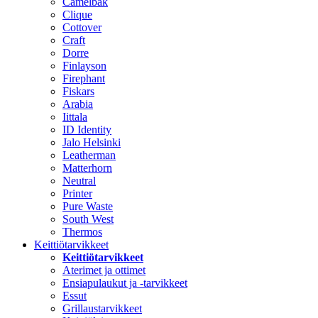
Camelbak
Clique
Cottover
Craft
Dorre
Finlayson
Firephant
Fiskars
Arabia
Iittala
ID Identity
Jalo Helsinki
Leatherman
Matterhorn
Neutral
Printer
Pure Waste
South West
Thermos
Keittiötarvikkeet
Keittiötarvikkeet
Aterimet ja ottimet
Ensiapulaukut ja -tarvikkeet
Essut
Grillaustarvikkeet