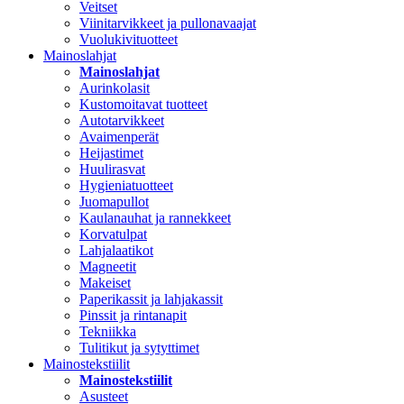
Veitset
Viinitarvikkeet ja pullonavaajat
Vuolukivituotteet
Mainoslahjat
Mainoslahjat
Aurinkolasit
Kustomoitavat tuotteet
Autotarvikkeet
Avaimenperät
Heijastimet
Huulirasvat
Hygieniatuotteet
Juomapullot
Kaulanauhat ja rannekkeet
Korvatulpat
Lahjalaatikot
Magneetit
Makeiset
Paperikassit ja lahjakassit
Pinssit ja rintanapit
Tekniikka
Tulitikut ja sytyttimet
Mainostekstiilit
Mainostekstiilit
Asusteet