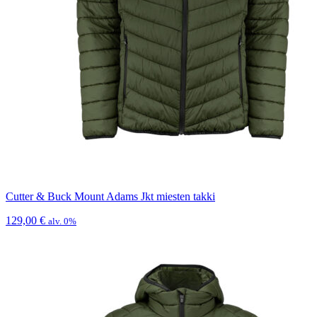
Cutter & Buck Mount Adams Jkt miesten takki
129,00
€
alv. 0%