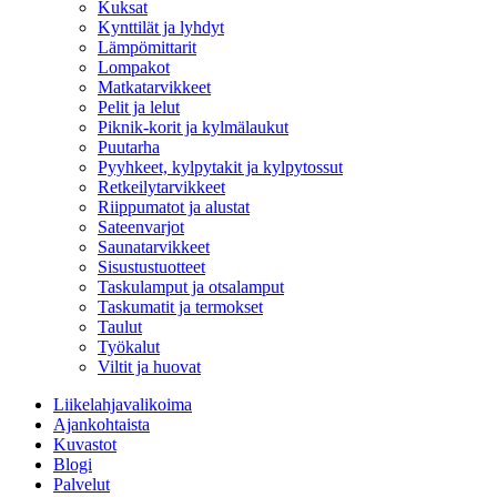
Kuksat
Kynttilät ja lyhdyt
Lämpömittarit
Lompakot
Matkatarvikkeet
Pelit ja lelut
Piknik-korit ja kylmälaukut
Puutarha
Pyyhkeet, kylpytakit ja kylpytossut
Retkeilytarvikkeet
Riippumatot ja alustat
Sateenvarjot
Saunatarvikkeet
Sisustustuotteet
Taskulamput ja otsalamput
Taskumatit ja termokset
Taulut
Työkalut
Viltit ja huovat
Liikelahjavalikoima
Ajankohtaista
Kuvastot
Blogi
Palvelut