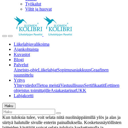
Työkalut
Viltit ja huovat
Liikelahjavalikoima
Ajankohtaista
Kuvastot
Blogi
Palvelut
Aineisto-ohje
Liikelahjat
Sopimusasiakkuus
Graafinen
suunnittelu
Yritys
Yhteystiedot
Tietoa meistä
Vastuullisuus
Sertifikaatit
Eettinen
ohjeistus toimittajille
Asiakastarinat
UKK
Lahjakortti
Haku
Kun tuloksia tulee, voit selata niitä nuolinäppäimillä ylös ja alas ja
siirtyä halutulle sivulle enterin painalluksella. Kosketusnäytöllisten
laitteiden käyttäjät voivat selata tuloksia koskettamalla ja