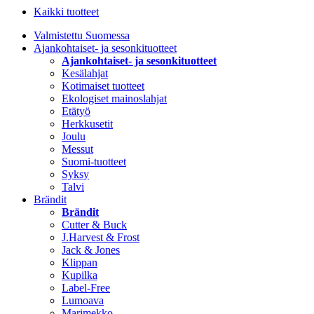
Kaikki tuotteet
Valmistettu Suomessa
Ajankohtaiset- ja sesonkituotteet
Ajankohtaiset- ja sesonkituotteet
Kesälahjat
Kotimaiset tuotteet
Ekologiset mainoslahjat
Etätyö
Herkkusetit
Joulu
Messut
Suomi-tuotteet
Syksy
Talvi
Brändit
Brändit
Cutter & Buck
J.Harvest & Frost
Jack & Jones
Klippan
Kupilka
Label-Free
Lumoava
Marimekko