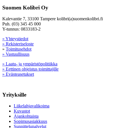
Suomen Kolibri Oy
Kalevantie 7, 33100 Tampere kolibri(a)suomenkolibri.fi
Puh. (03) 345 45 000
Y-tunnus: 0833183-2
» Yhteystiedot
» Rekisteriseloste
»
Toimitusehdot
» Vastuullisuus
» Laatu- ja ympäristöpolitiikka
» Eettinen ohjeistus toimittajille
» Evästeasetukset
Yrityksille
Liikelahjavalikoima
Kuvastot
Ajankohtaista
Sopimusasiakkuus
Sunnittelupalvelut