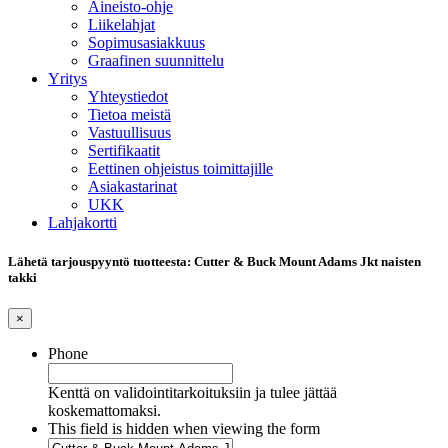
Aineisto-ohje
Liikelahjat
Sopimusasiakkuus
Graafinen suunnittelu
Yritys
Yhteystiedot
Tietoa meistä
Vastuullisuus
Sertifikaatit
Eettinen ohjeistus toimittajille
Asiakastarinat
UKK
Lahjakortti
Lähetä tarjouspyyntö tuotteesta: Cutter & Buck Mount Adams Jkt naisten
takki
×
Phone
Kenttä on validointitarkoituksiin ja tulee jättää
koskemattomaksi.
This field is hidden when viewing the form