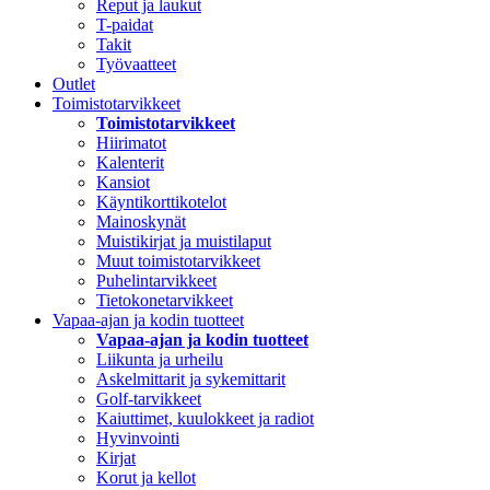
Reput ja laukut
T-paidat
Takit
Työvaatteet
Outlet
Toimistotarvikkeet
Toimistotarvikkeet
Hiirimatot
Kalenterit
Kansiot
Käyntikorttikotelot
Mainoskynät
Muistikirjat ja muistilaput
Muut toimistotarvikkeet
Puhelintarvikkeet
Tietokonetarvikkeet
Vapaa-ajan ja kodin tuotteet
Vapaa-ajan ja kodin tuotteet
Liikunta ja urheilu
Askelmittarit ja sykemittarit
Golf-tarvikkeet
Kaiuttimet, kuulokkeet ja radiot
Hyvinvointi
Kirjat
Korut ja kellot