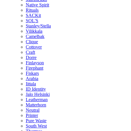
Native Spirit
Rituals
SACKit
SOL'S
Stanley/Stella
Vilikkala
Camelbak
Clique
Cottover
Craft
Dorre
Finlayson
Firephant
Fiskars
Arabia
Iittala
ID Identity
Jalo Helsinki
Leatherman
Matterhorn
Neutral
Printer
Pure Waste
South West