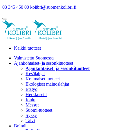
03 345 450 00
kolibri@suomenkolibri.fi
Kaikki tuotteet
Valmistettu Suomessa
Ajankohtaiset- ja sesonkituotteet
Ajankohtaiset- ja sesonkituotteet
Kesälahjat
Kotimaiset tuotteet
Ekologiset mainoslahjat
Etätyö
Herkkusetit
Joulu
Messut
Suomi-tuotteet
Syksy
Talvi
Brändit