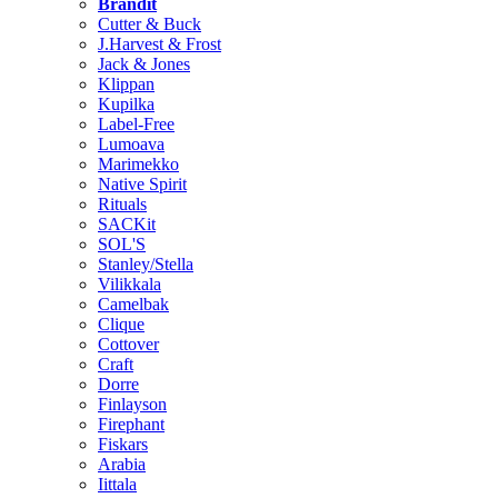
Brändit
Cutter & Buck
J.Harvest & Frost
Jack & Jones
Klippan
Kupilka
Label-Free
Lumoava
Marimekko
Native Spirit
Rituals
SACKit
SOL'S
Stanley/Stella
Vilikkala
Camelbak
Clique
Cottover
Craft
Dorre
Finlayson
Firephant
Fiskars
Arabia
Iittala