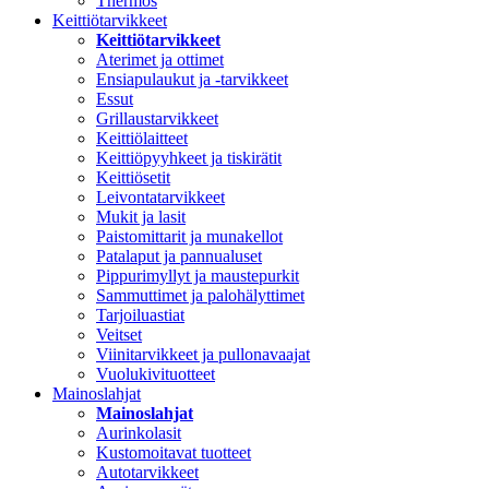
Thermos
Keittiötarvikkeet
Keittiötarvikkeet
Aterimet ja ottimet
Ensiapulaukut ja -tarvikkeet
Essut
Grillaustarvikkeet
Keittiölaitteet
Keittiöpyyhkeet ja tiskirätit
Keittiösetit
Leivontatarvikkeet
Mukit ja lasit
Paistomittarit ja munakellot
Patalaput ja pannualuset
Pippurimyllyt ja maustepurkit
Sammuttimet ja palohälyttimet
Tarjoiluastiat
Veitset
Viinitarvikkeet ja pullonavaajat
Vuolukivituotteet
Mainoslahjat
Mainoslahjat
Aurinkolasit
Kustomoitavat tuotteet
Autotarvikkeet