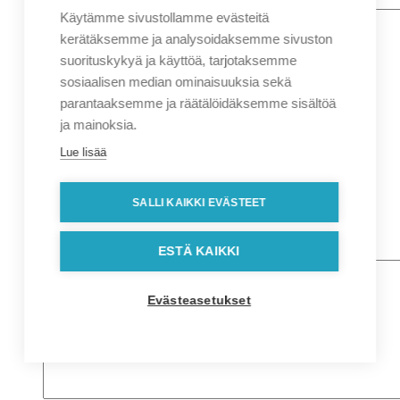
Käytämme sivustollamme evästeitä
Nimi
*
Etunimi
kerätäksemme ja analysoidaksemme sivuston
Sukunimi
suorituskykyä ja käyttöä, tarjotaksemme
Yritys
sosiaalisen median ominaisuuksia sekä
parantaaksemme ja räätälöidäksemme sisältöä
Sähköposti
*
ja mainoksia.
Puhelin
*
Lue lisää
Osoitetiedot
Lähiosoite
SALLI KAIKKI EVÄSTEET
Kaupunki
Postinumero
Viesti
ESTÄ KAIKKI
Evästeasetukset