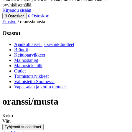
pyyhkäisemällä.
Kirjaudu sisään
0
Ostoskori
0
Ostoskori
Etusivu
/
oranssi/musta
Osastot
Ajankohtaiset- ja sesonkituotteet
Brändit
Keittiötarvikkeet
Mainoslahjat
Mainostekstiilit
Outlet
Toimistotarvikkeet
Valmistettu Suomessa
Vapaa-ajan ja kodin tuotteet
oranssi/musta
Koko
Väri
Tyhjennä suodattimet