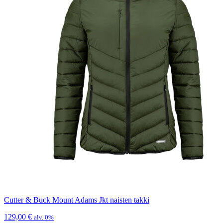
Cutter & Buck Mount Adams Jkt naisten takki
129,00
€
alv. 0%