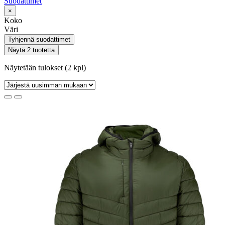
Suodattimet
×
Koko
Väri
Tyhjennä suodattimet
Näytä 2 tuotetta
Näytetään tulokset (2 kpl)