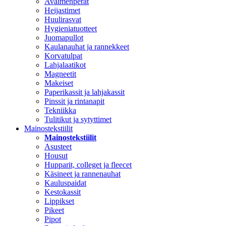
Avaimenperät
Heijastimet
Huulirasvat
Hygieniatuotteet
Juomapullot
Kaulanauhat ja rannekkeet
Korvatulpat
Lahjalaatikot
Magneetit
Makeiset
Paperikassit ja lahjakassit
Pinssit ja rintanapit
Tekniikka
Tulitikut ja sytyttimet
Mainostekstiilit
Mainostekstiilit
Asusteet
Housut
Hupparit, colleget ja fleecet
Käsineet ja rannenauhat
Kauluspaidat
Kestokassit
Lippikset
Pikeet
Pipot