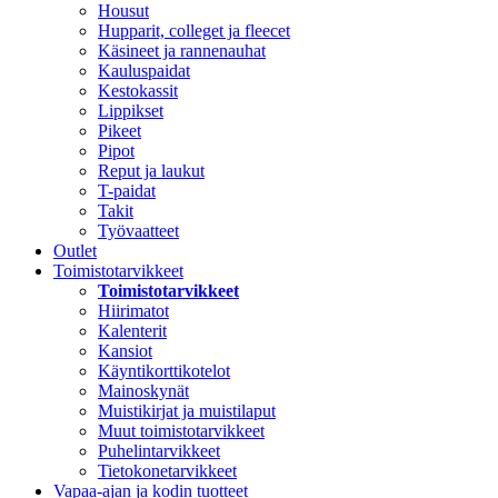
Housut
Hupparit, colleget ja fleecet
Käsineet ja rannenauhat
Kauluspaidat
Kestokassit
Lippikset
Pikeet
Pipot
Reput ja laukut
T-paidat
Takit
Työvaatteet
Outlet
Toimistotarvikkeet
Toimistotarvikkeet
Hiirimatot
Kalenterit
Kansiot
Käyntikorttikotelot
Mainoskynät
Muistikirjat ja muistilaput
Muut toimistotarvikkeet
Puhelintarvikkeet
Tietokonetarvikkeet
Vapaa-ajan ja kodin tuotteet