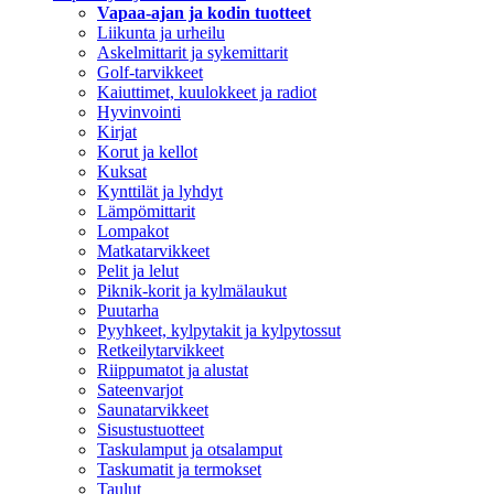
Vapaa-ajan ja kodin tuotteet
Liikunta ja urheilu
Askelmittarit ja sykemittarit
Golf-tarvikkeet
Kaiuttimet, kuulokkeet ja radiot
Hyvinvointi
Kirjat
Korut ja kellot
Kuksat
Kynttilät ja lyhdyt
Lämpömittarit
Lompakot
Matkatarvikkeet
Pelit ja lelut
Piknik-korit ja kylmälaukut
Puutarha
Pyyhkeet, kylpytakit ja kylpytossut
Retkeilytarvikkeet
Riippumatot ja alustat
Sateenvarjot
Saunatarvikkeet
Sisustustuotteet
Taskulamput ja otsalamput
Taskumatit ja termokset
Taulut