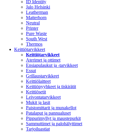
ID Identity
Jalo Helsinki
Leatherman
Matterhorn
Neutral
Printer
Pure Waste
South West
Thermos
Keittiötarvikkeet
Keittiötarvikkeet
Aterimet ja ottimet
Ensiapulaukut ja -tarvikkeet
Essut
Grillaustarvikkeet
Keittiölaitteet
Keittiöpyyhkeet ja tiskirätit
Keittiösetit
Leivontatarvikkeet
Mukit ja lasit
Paistomittarit ja munakellot
Patalaput ja pannualuset
Pippurimyllyt ja maustepurkit
Sammuttimet ja palohälyttimet
Tarjoiluastiat