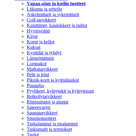
Vapaa-ajan ja kodin tuotteet
Liikunta ja urheilu
Askelmittarit ja sykemittarit
Golf-tarvikkeet
Kaiuttimet, kuulokkeet ja radiot
Hyvinvointi
Kirjat
Korut ja kellot
Kuksat
Kynttilät ja lyhdyt
Lämpömittarit
Lompakot
Matkatarvikkeet
Pelit ja lelut
Piknik-korit ja kylmälaukut
Puutarha
Pyyhkeet, kylpytakit ja kylpytossut
Retkeilytarvikkeet
Riippumatot ja alustat
Sateenvarjot
Saunatarvikkeet
Sisustustuotteet
Taskulamput ja otsalamput
Taskumatit ja termokset
Taulut