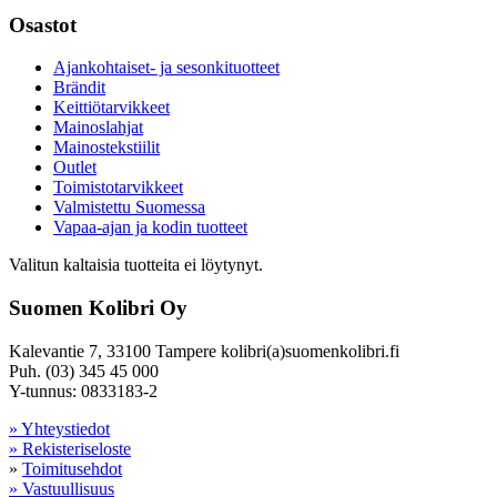
Osastot
Ajankohtaiset- ja sesonkituotteet
Brändit
Keittiötarvikkeet
Mainoslahjat
Mainostekstiilit
Outlet
Toimistotarvikkeet
Valmistettu Suomessa
Vapaa-ajan ja kodin tuotteet
Valitun kaltaisia tuotteita ei löytynyt.
Suomen Kolibri Oy
Kalevantie 7, 33100 Tampere kolibri(a)suomenkolibri.fi
Puh. (03) 345 45 000
Y-tunnus: 0833183-2
» Yhteystiedot
» Rekisteriseloste
»
Toimitusehdot
» Vastuullisuus