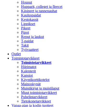
Housut
Hupparit, colleget ja fleecet
Käsineet ja rannenauhat
Kauluspaidat
Kestokassit
Lippikset
Pikeet
Pipot
Reput ja laukut
T-paidat
Takit
Työvaatteet
Outlet
Toimistotarvikkeet
Toimistotarvikkeet
Hiirimatot
Kalenterit
Kansiot
Käyntikorttikotelot
Mainoskynät
Muistikirjat ja muistilaput
Muut toimistotarvikkeet
Puhelintarvikkeet
Tietokonetarvikkeet
Vapaa-ajan ja kodin tuotteet