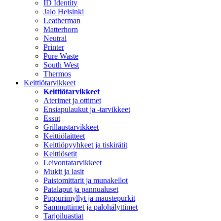
ID Identity
Jalo Helsinki
Leatherman
Matterhorn
Neutral
Printer
Pure Waste
South West
Thermos
Keittiötarvikkeet
Keittiötarvikkeet
Aterimet ja ottimet
Ensiapulaukut ja -tarvikkeet
Essut
Grillaustarvikkeet
Keittiölaitteet
Keittiöpyyhkeet ja tiskirätit
Keittiösetit
Leivontatarvikkeet
Mukit ja lasit
Paistomittarit ja munakellot
Patalaput ja pannualuset
Pippurimyllyt ja maustepurkit
Sammuttimet ja palohälyttimet
Tarjoiluastiat