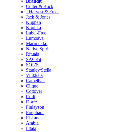
Brändit
Cutter & Buck
J.Harvest & Frost
Jack & Jones
Klippan
Kupilka
Label-Free
Lumoava
Marimekko
Native Spirit
Rituals
SACKit
SOL'S
Stanley/Stella
Vilikkala
Camelbak
Clique
Cottover
Craft
Dorre
Finlayson
Firephant
Fiskars
Arabia
Iittala