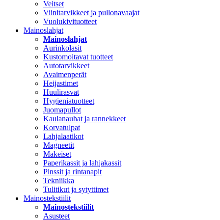
Veitset
Viinitarvikkeet ja pullonavaajat
Vuolukivituotteet
Mainoslahjat
Mainoslahjat
Aurinkolasit
Kustomoitavat tuotteet
Autotarvikkeet
Avaimenperät
Heijastimet
Huulirasvat
Hygieniatuotteet
Juomapullot
Kaulanauhat ja rannekkeet
Korvatulpat
Lahjalaatikot
Magneetit
Makeiset
Paperikassit ja lahjakassit
Pinssit ja rintanapit
Tekniikka
Tulitikut ja sytyttimet
Mainostekstiilit
Mainostekstiilit
Asusteet