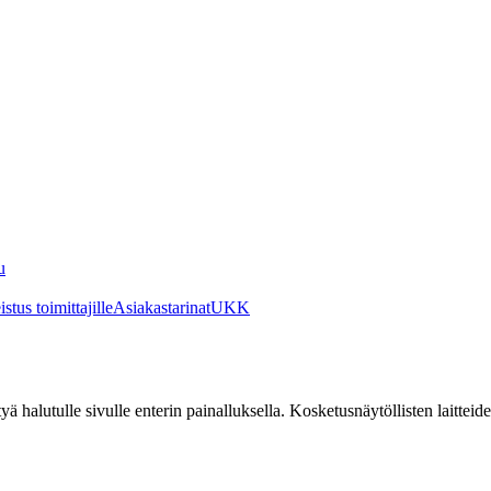
u
stus toimittajille
Asiakastarinat
UKK
irtyä halutulle sivulle enterin painalluksella. Kosketusnäytöllisten laittei