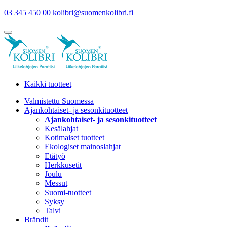
03 345 450 00
kolibri@suomenkolibri.fi
Kaikki tuotteet
Valmistettu Suomessa
Ajankohtaiset- ja sesonkituotteet
Ajankohtaiset- ja sesonkituotteet
Kesälahjat
Kotimaiset tuotteet
Ekologiset mainoslahjat
Etätyö
Herkkusetit
Joulu
Messut
Suomi-tuotteet
Syksy
Talvi
Brändit