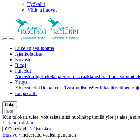
Työkalut
Viltit ja huovat
Liikelahjavalikoima
Ajankohtaista
Kuvastot
Blogi
Palvelut
Aineisto-ohje
Liikelahjat
Sopimusasiakkuus
Graafinen suunnittel
Yritys
Yhteystiedot
Tietoa meistä
Vastuullisuus
Sertifikaatit
Eettinen ohjei
Lahjakortti
Haku
Kun tuloksia tulee, voit selata niitä nuolinäppäimillä ylös ja alas ja si
Kirjaudu sisään
0
Ostoskori
0
Ostoskori
Etusivu
/
meleerattu vaaleanpunainen