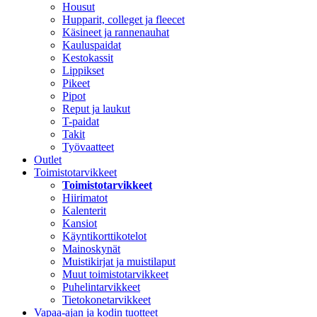
Housut
Hupparit, colleget ja fleecet
Käsineet ja rannenauhat
Kauluspaidat
Kestokassit
Lippikset
Pikeet
Pipot
Reput ja laukut
T-paidat
Takit
Työvaatteet
Outlet
Toimistotarvikkeet
Toimistotarvikkeet
Hiirimatot
Kalenterit
Kansiot
Käyntikorttikotelot
Mainoskynät
Muistikirjat ja muistilaput
Muut toimistotarvikkeet
Puhelintarvikkeet
Tietokonetarvikkeet
Vapaa-ajan ja kodin tuotteet