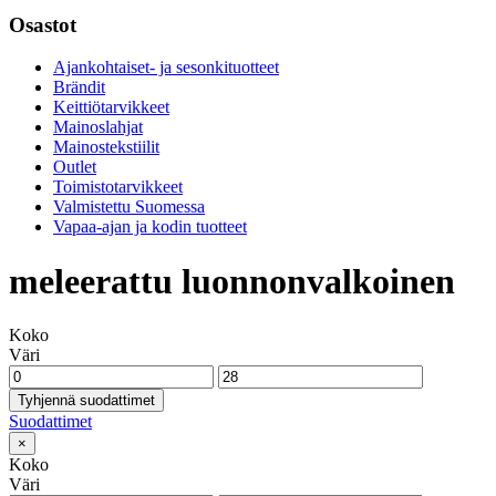
Osastot
Ajankohtaiset- ja sesonkituotteet
Brändit
Keittiötarvikkeet
Mainoslahjat
Mainostekstiilit
Outlet
Toimistotarvikkeet
Valmistettu Suomessa
Vapaa-ajan ja kodin tuotteet
meleerattu luonnonvalkoinen
Koko
Väri
Tyhjennä suodattimet
Suodattimet
×
Koko
Väri