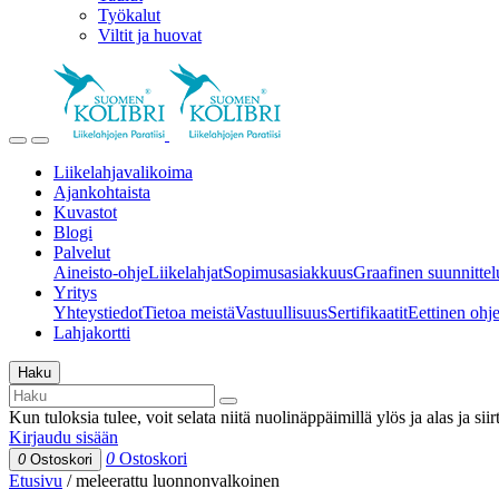
Työkalut
Viltit ja huovat
Liikelahjavalikoima
Ajankohtaista
Kuvastot
Blogi
Palvelut
Aineisto-ohje
Liikelahjat
Sopimusasiakkuus
Graafinen suunnittel
Yritys
Yhteystiedot
Tietoa meistä
Vastuullisuus
Sertifikaatit
Eettinen ohjei
Lahjakortti
Haku
Kun tuloksia tulee, voit selata niitä nuolinäppäimillä ylös ja alas ja si
Kirjaudu sisään
0
Ostoskori
0
Ostoskori
Etusivu
/
meleerattu luonnonvalkoinen