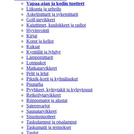
Vapaa-ajan ja kodin tuotteet
Liikunta ja urheilu
Askelmittarit ja sykemittarit
Golf-tarvikkeet
Kaiuttimet, kuulokkeet ja radiot
Hyvinvointi
Kirjat
Korut ja kellot
Kuksat
Kynttilät ja lyhdyt
Lämpömittarit
Lompakot
Matkatarvikkeet
Pelit ja lelut
Piknik-korit ja kylmälaukut
Puutarha
Pyyhkeet, kylpytakit ja kylpytossut
Retkeilytarvikkeet
Riippumatot ja alustat
Sateenvarjot
Saunatarvikkeet
Sisustustuotteet
Taskulamput ja otsalamput
Taskumatit ja termokset
Taulut