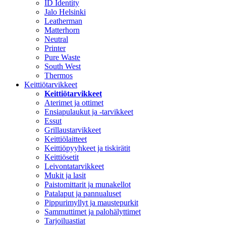
ID Identity
Jalo Helsinki
Leatherman
Matterhorn
Neutral
Printer
Pure Waste
South West
Thermos
Keittiötarvikkeet
Keittiötarvikkeet
Aterimet ja ottimet
Ensiapulaukut ja -tarvikkeet
Essut
Grillaustarvikkeet
Keittiölaitteet
Keittiöpyyhkeet ja tiskirätit
Keittiösetit
Leivontatarvikkeet
Mukit ja lasit
Paistomittarit ja munakellot
Patalaput ja pannualuset
Pippurimyllyt ja maustepurkit
Sammuttimet ja palohälyttimet
Tarjoiluastiat