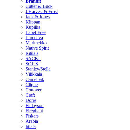
Brändit
Cutter & Buck
J.Harvest & Frost
Jack & Jones
Klippan
Kupilka
Label-Free
Lumoava
Marimekko
Native Spirit
Rituals
SACKit
SOL'S
Stanley/Stella
Vilikkala
Camelbak
Clique
Cottover
Craft
Dorre
Finlayson
Firephant
Fiskars
Arabia
Iittala