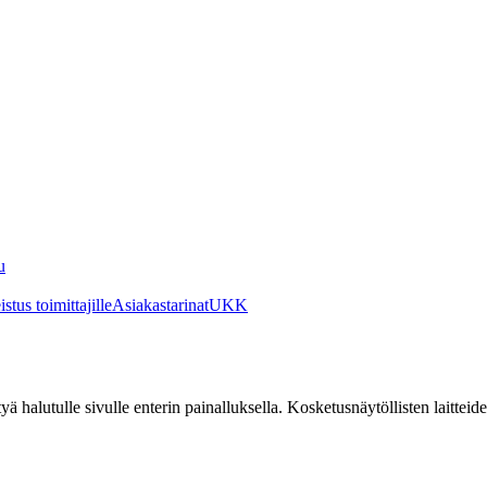
u
stus toimittajille
Asiakastarinat
UKK
irtyä halutulle sivulle enterin painalluksella. Kosketusnäytöllisten laittei