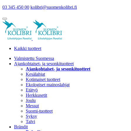
03 345 450 00
kolibri@suomenkolibri.fi
Kaikki tuotteet
Valmistettu Suomessa
Ajankohtaiset- ja sesonkituotteet
Ajankohtaiset- ja sesonkituotteet
Kesälahjat
Kotimaiset tuotteet
Ekologiset mainoslahjat
Etätyö
Herkkusetit
Joulu
Messut
Suomi-tuotteet
Syksy
Talvi
Brändit