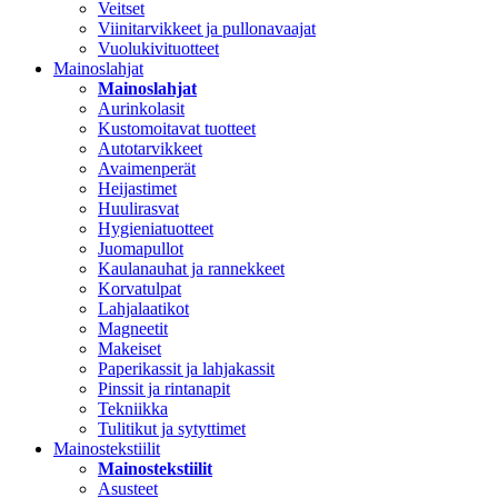
Veitset
Viinitarvikkeet ja pullonavaajat
Vuolukivituotteet
Mainoslahjat
Mainoslahjat
Aurinkolasit
Kustomoitavat tuotteet
Autotarvikkeet
Avaimenperät
Heijastimet
Huulirasvat
Hygieniatuotteet
Juomapullot
Kaulanauhat ja rannekkeet
Korvatulpat
Lahjalaatikot
Magneetit
Makeiset
Paperikassit ja lahjakassit
Pinssit ja rintanapit
Tekniikka
Tulitikut ja sytyttimet
Mainostekstiilit
Mainostekstiilit
Asusteet