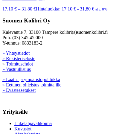
17,10
€
–
31,80
€
Hintaluokka: 17,10 € - 31,80 €
alv. 0%
Suomen Kolibri Oy
Kalevantie 7, 33100 Tampere kolibri(a)suomenkolibri.fi
Puh. (03) 345 45 000
Y-tunnus: 0833183-2
» Yhteystiedot
» Rekisteriseloste
»
Toimitusehdot
» Vastuullisuus
» Laatu- ja ympäristöpolitiikka
» Eettinen ohjeistus toimittajille
» Evästeasetukset
Yrityksille
Liikelahjavalikoima
Kuvastot