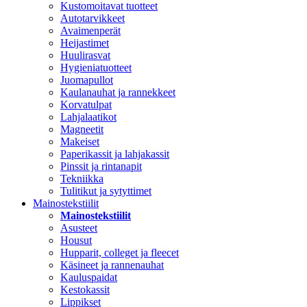
Kustomoitavat tuotteet
Autotarvikkeet
Avaimenperät
Heijastimet
Huulirasvat
Hygieniatuotteet
Juomapullot
Kaulanauhat ja rannekkeet
Korvatulpat
Lahjalaatikot
Magneetit
Makeiset
Paperikassit ja lahjakassit
Pinssit ja rintanapit
Tekniikka
Tulitikut ja sytyttimet
Mainostekstiilit
Mainostekstiilit
Asusteet
Housut
Hupparit, colleget ja fleecet
Käsineet ja rannenauhat
Kauluspaidat
Kestokassit
Lippikset