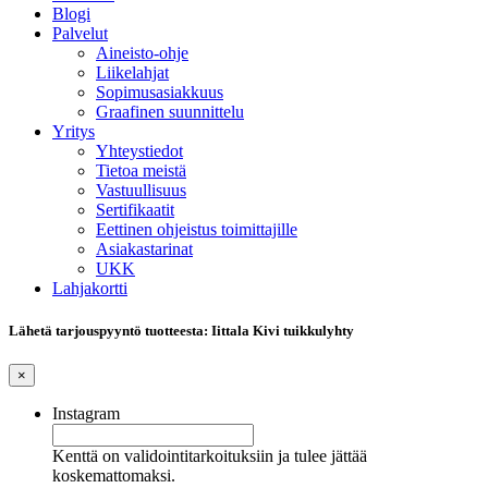
Blogi
Palvelut
Aineisto-ohje
Liikelahjat
Sopimusasiakkuus
Graafinen suunnittelu
Yritys
Yhteystiedot
Tietoa meistä
Vastuullisuus
Sertifikaatit
Eettinen ohjeistus toimittajille
Asiakastarinat
UKK
Lahjakortti
Lähetä tarjouspyyntö tuotteesta: Iittala Kivi tuikkulyhty
×
Instagram
Kenttä on validointitarkoituksiin ja tulee jättää
koskemattomaksi.