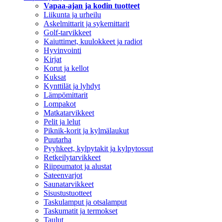
Vapaa-ajan ja kodin tuotteet
Liikunta ja urheilu
Askelmittarit ja sykemittarit
Golf-tarvikkeet
Kaiuttimet, kuulokkeet ja radiot
Hyvinvointi
Kirjat
Korut ja kellot
Kuksat
Kynttilät ja lyhdyt
Lämpömittarit
Lompakot
Matkatarvikkeet
Pelit ja lelut
Piknik-korit ja kylmälaukut
Puutarha
Pyyhkeet, kylpytakit ja kylpytossut
Retkeilytarvikkeet
Riippumatot ja alustat
Sateenvarjot
Saunatarvikkeet
Sisustustuotteet
Taskulamput ja otsalamput
Taskumatit ja termokset
Taulut