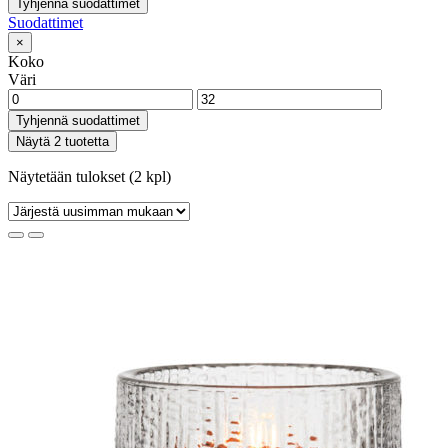
Tyhjennä suodattimet
Suodattimet
×
Koko
Väri
Tyhjennä suodattimet
Näytä 2 tuotetta
Näytetään tulokset (2 kpl)