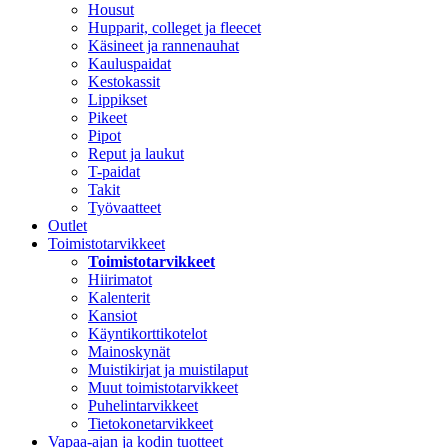
Housut
Hupparit, colleget ja fleecet
Käsineet ja rannenauhat
Kauluspaidat
Kestokassit
Lippikset
Pikeet
Pipot
Reput ja laukut
T-paidat
Takit
Työvaatteet
Outlet
Toimistotarvikkeet
Toimistotarvikkeet
Hiirimatot
Kalenterit
Kansiot
Käyntikorttikotelot
Mainoskynät
Muistikirjat ja muistilaput
Muut toimistotarvikkeet
Puhelintarvikkeet
Tietokonetarvikkeet
Vapaa-ajan ja kodin tuotteet