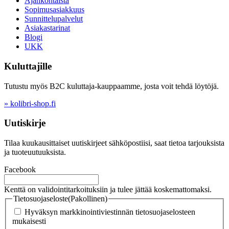
Ajankohtaista
Sopimusasiakkuus
Sunnittelupalvelut
Asiakastarinat
Blogi
UKK
Kuluttajille
Tutustu myös B2C kuluttaja-kauppaamme, josta voit tehdä löytöjä.
» kolibri-shop.fi
Uutiskirje
Tilaa kuukausittaiset uutiskirjeet sähköpostiisi, saat tietoa tarjouksista
ja tuoteuutuuksista.
Facebook
Kenttä on validointitarkoituksiin ja tulee jättää koskemattomaksi.
Tietosuojaseloste
(Pakollinen)
Hyväksyn markkinointiviestinnän tietosuojaselosteen
mukaisesti