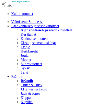
Takaisin
Kaikki tuotteet
Valmistettu Suomessa
Ajankohtaiset- ja sesonkituotteet
Ajankohtaiset- ja sesonkituotteet
Kesälahjat
Kotimaiset tuotteet
Ekologiset mainoslahjat
Etätyö
Herkkusetit
Joulu
Messut
Suomi-tuotteet
Syksy
Talvi
Brändit
Brändit
Cutter & Buck
J.Harvest & Frost
Jack & Jones
Klippan
Kupilka