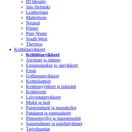
ID Identity
Jalo Helsinki
Leatherman
Matterhorn
Neutral
Printer
Pure Waste
South West
Thermos
Keittiötarvikkeet
Keittiötarvikkeet
Aterimet ja ottimet
Ensiapulaukut ja -tarvikkeet
Essut
Grillaustarvikkeet
Keittiölaitteet
Keittiöpyyhkeet ja tiskirätit
Keittiösetit
Leivontatarvikkeet
Mukit ja lasit
Paistomittarit ja munakellot
Patalaput ja pannualuset
Pippurimyllyt ja maustepurkit
Sammuttimet ja palohälyttimet
Tarjoiluastiat