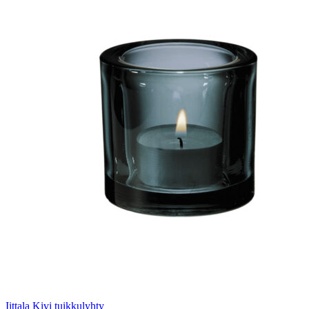
Iittala Kivi tuikkulyhty