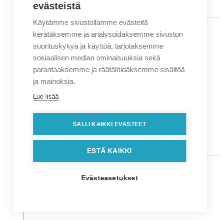
evästeistä
Käytämme sivustollamme evästeitä
Nimi
*
Etunimi
kerätäksemme ja analysoidaksemme sivuston
Sukunimi
suorituskykyä ja käyttöä, tarjotaksemme
Yritys
sosiaalisen median ominaisuuksia sekä
parantaaksemme ja räätälöidäksemme sisältöä
Sähköposti
*
ja mainoksia.
Puhelin
*
Lue lisää
Osoitetiedot
Lähiosoite
SALLI KAIKKI EVÄSTEET
Kaupunki
Postinumero
Viesti
ESTÄ KAIKKI
Evästeasetukset