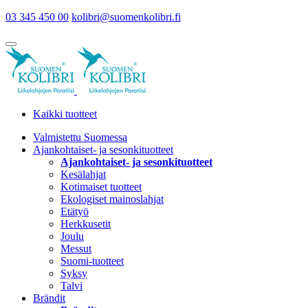
03 345 450 00
kolibri@suomenkolibri.fi
Kaikki tuotteet
Valmistettu Suomessa
Ajankohtaiset- ja sesonkituotteet
Ajankohtaiset- ja sesonkituotteet
Kesälahjat
Kotimaiset tuotteet
Ekologiset mainoslahjat
Etätyö
Herkkusetit
Joulu
Messut
Suomi-tuotteet
Syksy
Talvi
Brändit