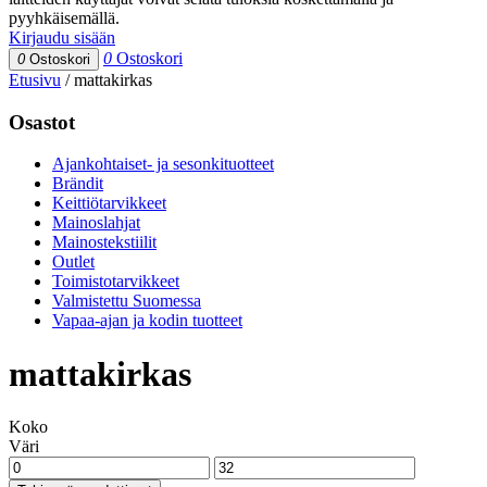
pyyhkäisemällä.
Kirjaudu sisään
0
Ostoskori
0
Ostoskori
Etusivu
/
mattakirkas
Osastot
Ajankohtaiset- ja sesonkituotteet
Brändit
Keittiötarvikkeet
Mainoslahjat
Mainostekstiilit
Outlet
Toimistotarvikkeet
Valmistettu Suomessa
Vapaa-ajan ja kodin tuotteet
mattakirkas
Koko
Väri