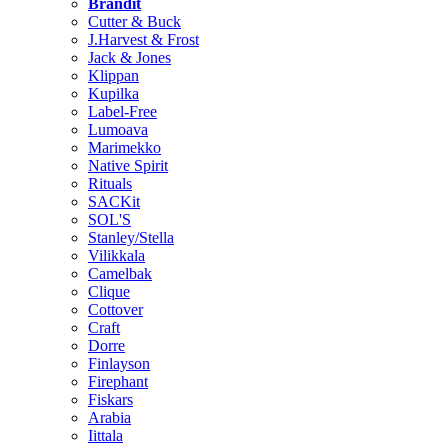
Brändit
Cutter & Buck
J.Harvest & Frost
Jack & Jones
Klippan
Kupilka
Label-Free
Lumoava
Marimekko
Native Spirit
Rituals
SACKit
SOL'S
Stanley/Stella
Vilikkala
Camelbak
Clique
Cottover
Craft
Dorre
Finlayson
Firephant
Fiskars
Arabia
Iittala