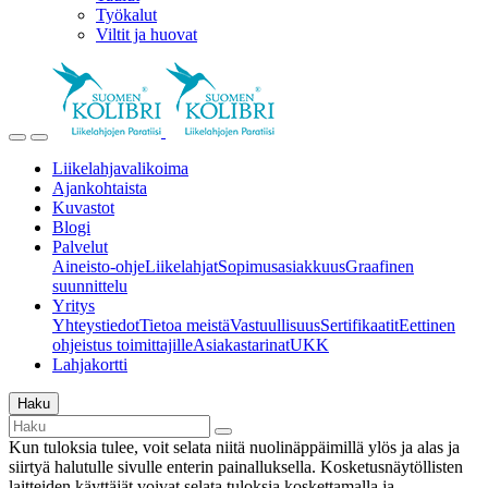
Työkalut
Viltit ja huovat
Liikelahjavalikoima
Ajankohtaista
Kuvastot
Blogi
Palvelut
Aineisto-ohje
Liikelahjat
Sopimusasiakkuus
Graafinen
suunnittelu
Yritys
Yhteystiedot
Tietoa meistä
Vastuullisuus
Sertifikaatit
Eettinen
ohjeistus toimittajille
Asiakastarinat
UKK
Lahjakortti
Haku
Kun tuloksia tulee, voit selata niitä nuolinäppäimillä ylös ja alas ja
siirtyä halutulle sivulle enterin painalluksella. Kosketusnäytöllisten
laitteiden käyttäjät voivat selata tuloksia koskettamalla ja