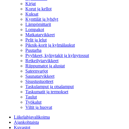
Kirjat
Korut ja kellot
Kuksat
Kynttilät ja lyhdyt
Lämpömittarit
Lompakot
Matkatarvikkeet
Pelit ja lelut
Piknik-korit ja kylmälaukut
Puutarha
Pyyhkeet, kylpytakit ja kylpytossut
Retkeilytarvikkeet
Riippumatot ja alustat
Sateenvarjot
Saunatarvikkeet
Sisustustuotteet
Taskulamput ja otsalamput
Taskumatit ja termokset
Taulut
Työkalut
Viltit ja huovat
Liikelahjavalikoima
Ajankohtaista
Kuvastot