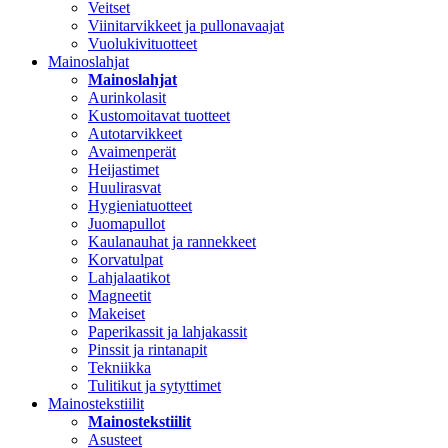
Veitset
Viinitarvikkeet ja pullonavaajat
Vuolukivituotteet
Mainoslahjat
Mainoslahjat
Aurinkolasit
Kustomoitavat tuotteet
Autotarvikkeet
Avaimenperät
Heijastimet
Huulirasvat
Hygieniatuotteet
Juomapullot
Kaulanauhat ja rannekkeet
Korvatulpat
Lahjalaatikot
Magneetit
Makeiset
Paperikassit ja lahjakassit
Pinssit ja rintanapit
Tekniikka
Tulitikut ja sytyttimet
Mainostekstiilit
Mainostekstiilit
Asusteet