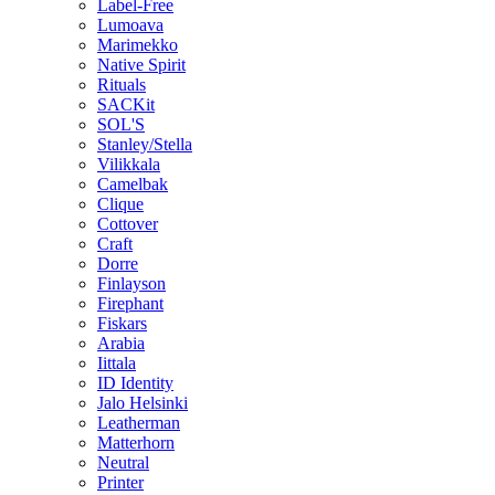
Label-Free
Lumoava
Marimekko
Native Spirit
Rituals
SACKit
SOL'S
Stanley/Stella
Vilikkala
Camelbak
Clique
Cottover
Craft
Dorre
Finlayson
Firephant
Fiskars
Arabia
Iittala
ID Identity
Jalo Helsinki
Leatherman
Matterhorn
Neutral
Printer