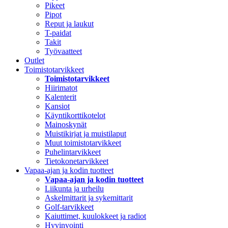
Pikeet
Pipot
Reput ja laukut
T-paidat
Takit
Työvaatteet
Outlet
Toimistotarvikkeet
Toimistotarvikkeet
Hiirimatot
Kalenterit
Kansiot
Käyntikorttikotelot
Mainoskynät
Muistikirjat ja muistilaput
Muut toimistotarvikkeet
Puhelintarvikkeet
Tietokonetarvikkeet
Vapaa-ajan ja kodin tuotteet
Vapaa-ajan ja kodin tuotteet
Liikunta ja urheilu
Askelmittarit ja sykemittarit
Golf-tarvikkeet
Kaiuttimet, kuulokkeet ja radiot
Hyvinvointi