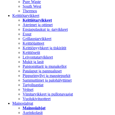
Pure Waste
South West
Thermos
Keittiötarvikkeet
Keittiötarvikkeet
Aterimet ja ottimet
Ensiapulaukut ja -tarvikkeet
Essut
Grillaustarvikkeet
Keittiölaitteet
Keittiöpyyhkeet ja tiskirätit
Keittiösetit
Leivontatarvikkeet
Mukit ja lasit
Paistomittarit ja munakellot
Patalaput ja pannualuset
Pippurimyllyt ja maustepurkit
Sammuttimet ja palohälyttimet
Tarjoiluastiat
Veitset
Viinitarvikkeet ja pullonavaajat
Vuolukivituotteet
Mainoslahjat
Mainoslahjat
Aurinkolasit