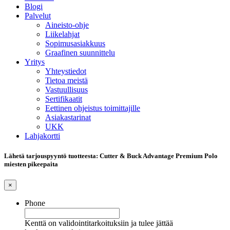
Blogi
Palvelut
Aineisto-ohje
Liikelahjat
Sopimusasiakkuus
Graafinen suunnittelu
Yritys
Yhteystiedot
Tietoa meistä
Vastuullisuus
Sertifikaatit
Eettinen ohjeistus toimittajille
Asiakastarinat
UKK
Lahjakortti
Lähetä tarjouspyyntö tuotteesta: Cutter & Buck Advantage Premium Polo
miesten pikeepaita
×
Phone
Kenttä on validointitarkoituksiin ja tulee jättää