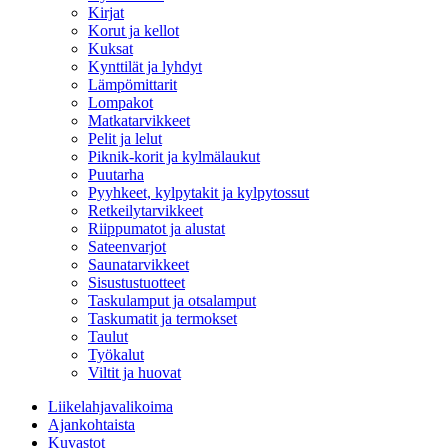
Kirjat
Korut ja kellot
Kuksat
Kynttilät ja lyhdyt
Lämpömittarit
Lompakot
Matkatarvikkeet
Pelit ja lelut
Piknik-korit ja kylmälaukut
Puutarha
Pyyhkeet, kylpytakit ja kylpytossut
Retkeilytarvikkeet
Riippumatot ja alustat
Sateenvarjot
Saunatarvikkeet
Sisustustuotteet
Taskulamput ja otsalamput
Taskumatit ja termokset
Taulut
Työkalut
Viltit ja huovat
Liikelahjavalikoima
Ajankohtaista
Kuvastot