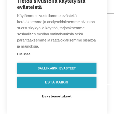
Tietoa sivustolla käytetyistä
evästeistä
Käytämme sivustollamme evästeitä
Nimi
*
Etunimi
kerätäksemme ja analysoidaksemme sivuston
Sukunimi
suorituskykyä ja käyttöä, tarjotaksemme
Yritys
sosiaalisen median ominaisuuksia sekä
parantaaksemme ja räätälöidäksemme sisältöä
Sähköposti
*
ja mainoksia.
Puhelin
*
Lue lisää
Osoitetiedot
Lähiosoite
SALLI KAIKKI EVÄSTEET
Kaupunki
Postinumero
Viesti
ESTÄ KAIKKI
Evästeasetukset