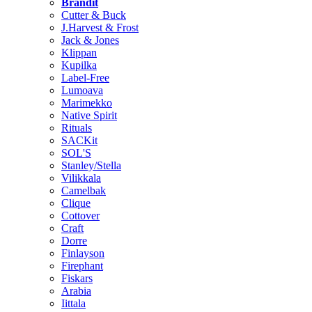
Brändit
Cutter & Buck
J.Harvest & Frost
Jack & Jones
Klippan
Kupilka
Label-Free
Lumoava
Marimekko
Native Spirit
Rituals
SACKit
SOL'S
Stanley/Stella
Vilikkala
Camelbak
Clique
Cottover
Craft
Dorre
Finlayson
Firephant
Fiskars
Arabia
Iittala