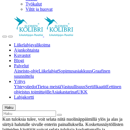
Työkalut
Viltit ja huovat
Liikelahjavalikoima
Ajankohtaista
Kuvastot
Blogi
Palvelut
Aineisto-ohje
Liikelahjat
Sopimusasiakkuus
Graafinen
suunnittelu
Yritys
Yhteystiedot
Tietoa meistä
Vastuullisuus
Sertifikaatit
Eettinen
ohjeistus toimittajille
Asiakastarinat
UKK
Lahjakortti
Haku
Kun tuloksia tulee, voit selata niitä nuolinäppäimillä ylös ja alas ja
siirtyä halutulle sivulle enterin painalluksella. Kosketusnäytöllisten
laitteiden käyttäjät voivat selata tuloksia koskettamalla ja