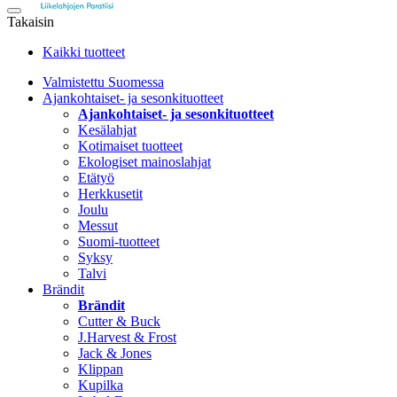
Takaisin
Kaikki tuotteet
Valmistettu Suomessa
Ajankohtaiset- ja sesonkituotteet
Ajankohtaiset- ja sesonkituotteet
Kesälahjat
Kotimaiset tuotteet
Ekologiset mainoslahjat
Etätyö
Herkkusetit
Joulu
Messut
Suomi-tuotteet
Syksy
Talvi
Brändit
Brändit
Cutter & Buck
J.Harvest & Frost
Jack & Jones
Klippan
Kupilka