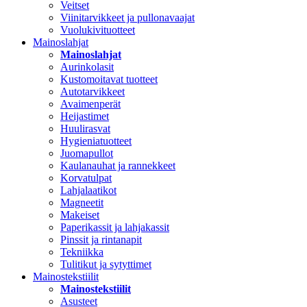
Veitset
Viinitarvikkeet ja pullonavaajat
Vuolukivituotteet
Mainoslahjat
Mainoslahjat
Aurinkolasit
Kustomoitavat tuotteet
Autotarvikkeet
Avaimenperät
Heijastimet
Huulirasvat
Hygieniatuotteet
Juomapullot
Kaulanauhat ja rannekkeet
Korvatulpat
Lahjalaatikot
Magneetit
Makeiset
Paperikassit ja lahjakassit
Pinssit ja rintanapit
Tekniikka
Tulitikut ja sytyttimet
Mainostekstiilit
Mainostekstiilit
Asusteet