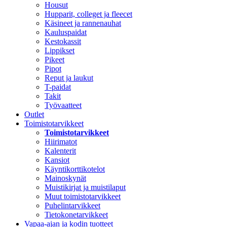
Housut
Hupparit, colleget ja fleecet
Käsineet ja rannenauhat
Kauluspaidat
Kestokassit
Lippikset
Pikeet
Pipot
Reput ja laukut
T-paidat
Takit
Työvaatteet
Outlet
Toimistotarvikkeet
Toimistotarvikkeet
Hiirimatot
Kalenterit
Kansiot
Käyntikorttikotelot
Mainoskynät
Muistikirjat ja muistilaput
Muut toimistotarvikkeet
Puhelintarvikkeet
Tietokonetarvikkeet
Vapaa-ajan ja kodin tuotteet