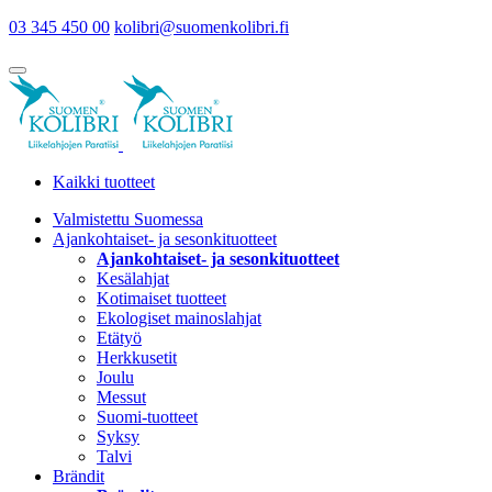
03 345 450 00
kolibri@suomenkolibri.fi
Kaikki tuotteet
Valmistettu Suomessa
Ajankohtaiset- ja sesonkituotteet
Ajankohtaiset- ja sesonkituotteet
Kesälahjat
Kotimaiset tuotteet
Ekologiset mainoslahjat
Etätyö
Herkkusetit
Joulu
Messut
Suomi-tuotteet
Syksy
Talvi
Brändit