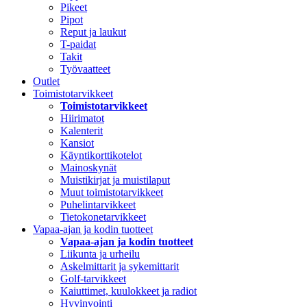
Pikeet
Pipot
Reput ja laukut
T-paidat
Takit
Työvaatteet
Outlet
Toimistotarvikkeet
Toimistotarvikkeet
Hiirimatot
Kalenterit
Kansiot
Käyntikorttikotelot
Mainoskynät
Muistikirjat ja muistilaput
Muut toimistotarvikkeet
Puhelintarvikkeet
Tietokonetarvikkeet
Vapaa-ajan ja kodin tuotteet
Vapaa-ajan ja kodin tuotteet
Liikunta ja urheilu
Askelmittarit ja sykemittarit
Golf-tarvikkeet
Kaiuttimet, kuulokkeet ja radiot
Hyvinvointi