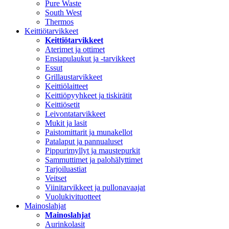
Pure Waste
South West
Thermos
Keittiötarvikkeet
Keittiötarvikkeet
Aterimet ja ottimet
Ensiapulaukut ja -tarvikkeet
Essut
Grillaustarvikkeet
Keittiölaitteet
Keittiöpyyhkeet ja tiskirätit
Keittiösetit
Leivontatarvikkeet
Mukit ja lasit
Paistomittarit ja munakellot
Patalaput ja pannualuset
Pippurimyllyt ja maustepurkit
Sammuttimet ja palohälyttimet
Tarjoiluastiat
Veitset
Viinitarvikkeet ja pullonavaajat
Vuolukivituotteet
Mainoslahjat
Mainoslahjat
Aurinkolasit