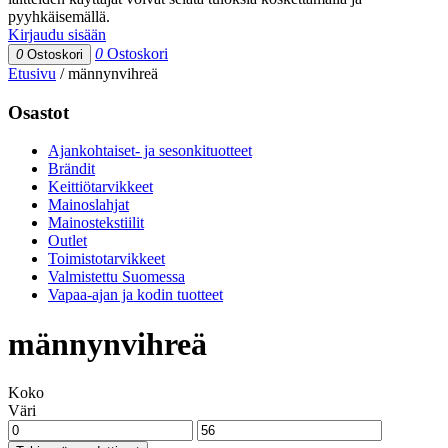
pyyhkäisemällä.
Kirjaudu sisään
0
Ostoskori
0
Ostoskori
Etusivu
/
männynvihreä
Osastot
Ajankohtaiset- ja sesonkituotteet
Brändit
Keittiötarvikkeet
Mainoslahjat
Mainostekstiilit
Outlet
Toimistotarvikkeet
Valmistettu Suomessa
Vapaa-ajan ja kodin tuotteet
männynvihreä
Koko
Väri