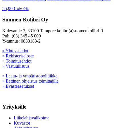
55,90
€
alv. 0%
Suomen Kolibri Oy
Kalevantie 7, 33100 Tampere kolibri(a)suomenkolibri.fi
Puh. (03) 345 45 000
Y-tunnus: 0833183-2
» Yhteystiedot
» Rekisteriseloste
»
Toimitusehdot
» Vastuullisuus
» Laatu- ja ympäristöpolitiikka
» Eettinen ohjeistus toimittajille
» Evästeasetukset
Yrityksille
Liikelahjavalikoima
Kuvastot