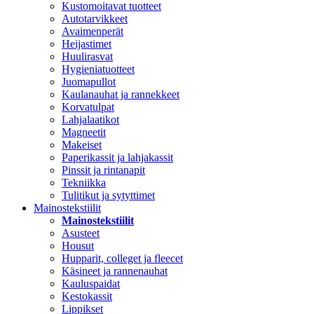
Kustomoitavat tuotteet
Autotarvikkeet
Avaimenperät
Heijastimet
Huulirasvat
Hygieniatuotteet
Juomapullot
Kaulanauhat ja rannekkeet
Korvatulpat
Lahjalaatikot
Magneetit
Makeiset
Paperikassit ja lahjakassit
Pinssit ja rintanapit
Tekniikka
Tulitikut ja sytyttimet
Mainostekstiilit
Mainostekstiilit
Asusteet
Housut
Hupparit, colleget ja fleecet
Käsineet ja rannenauhat
Kauluspaidat
Kestokassit
Lippikset