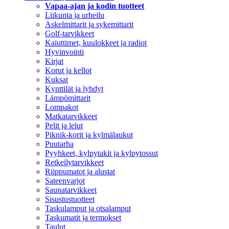
Vapaa-ajan ja kodin tuotteet
Liikunta ja urheilu
Askelmittarit ja sykemittarit
Golf-tarvikkeet
Kaiuttimet, kuulokkeet ja radiot
Hyvinvointi
Kirjat
Korut ja kellot
Kuksat
Kynttilät ja lyhdyt
Lämpömittarit
Lompakot
Matkatarvikkeet
Pelit ja lelut
Piknik-korit ja kylmälaukut
Puutarha
Pyyhkeet, kylpytakit ja kylpytossut
Retkeilytarvikkeet
Riippumatot ja alustat
Sateenvarjot
Saunatarvikkeet
Sisustustuotteet
Taskulamput ja otsalamput
Taskumatit ja termokset
Taulut