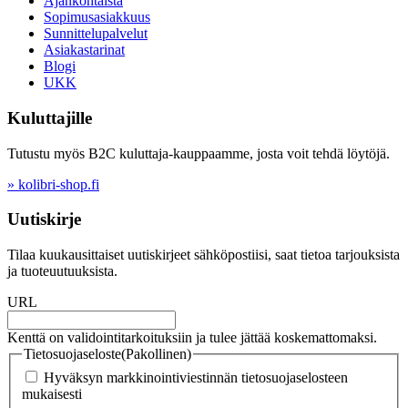
Ajankohtaista
Sopimusasiakkuus
Sunnittelupalvelut
Asiakastarinat
Blogi
UKK
Kuluttajille
Tutustu myös B2C kuluttaja-kauppaamme, josta voit tehdä löytöjä.
» kolibri-shop.fi
Uutiskirje
Tilaa kuukausittaiset uutiskirjeet sähköpostiisi, saat tietoa tarjouksista
ja tuoteuutuuksista.
URL
Kenttä on validointitarkoituksiin ja tulee jättää koskemattomaksi.
Tietosuojaseloste
(Pakollinen)
Hyväksyn markkinointiviestinnän tietosuojaselosteen
mukaisesti