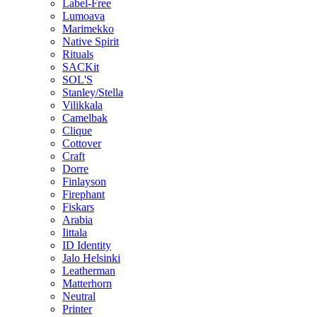
Label-Free
Lumoava
Marimekko
Native Spirit
Rituals
SACKit
SOL'S
Stanley/Stella
Vilikkala
Camelbak
Clique
Cottover
Craft
Dorre
Finlayson
Firephant
Fiskars
Arabia
Iittala
ID Identity
Jalo Helsinki
Leatherman
Matterhorn
Neutral
Printer