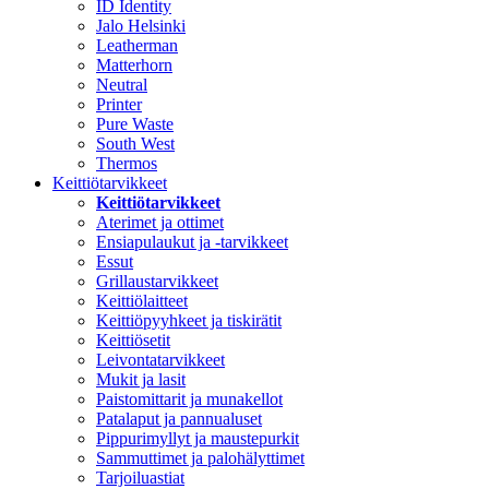
ID Identity
Jalo Helsinki
Leatherman
Matterhorn
Neutral
Printer
Pure Waste
South West
Thermos
Keittiötarvikkeet
Keittiötarvikkeet
Aterimet ja ottimet
Ensiapulaukut ja -tarvikkeet
Essut
Grillaustarvikkeet
Keittiölaitteet
Keittiöpyyhkeet ja tiskirätit
Keittiösetit
Leivontatarvikkeet
Mukit ja lasit
Paistomittarit ja munakellot
Patalaput ja pannualuset
Pippurimyllyt ja maustepurkit
Sammuttimet ja palohälyttimet
Tarjoiluastiat