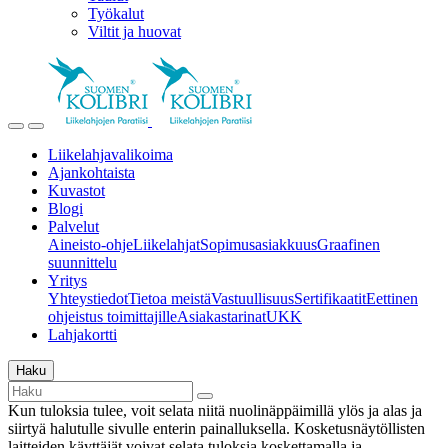
Työkalut
Viltit ja huovat
Liikelahjavalikoima
Ajankohtaista
Kuvastot
Blogi
Palvelut
Aineisto-ohje
Liikelahjat
Sopimusasiakkuus
Graafinen
suunnittelu
Yritys
Yhteystiedot
Tietoa meistä
Vastuullisuus
Sertifikaatit
Eettinen
ohjeistus toimittajille
Asiakastarinat
UKK
Lahjakortti
Haku
Kun tuloksia tulee, voit selata niitä nuolinäppäimillä ylös ja alas ja
siirtyä halutulle sivulle enterin painalluksella. Kosketusnäytöllisten
laitteiden käyttäjät voivat selata tuloksia koskettamalla ja