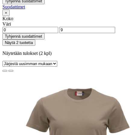
Tyhjennä suodattimet
Suodattimet
×
Koko
Väri
Tyhjennä suodattimet
Näytä 2 tuotetta
Näytetään tulokset (2 kpl)