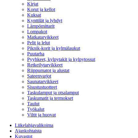
Kirjat
Korut ja kellot
Kuksat
Kynttilät ja lyhdyt
Lämpömittarit
Lompakot
Matkatarvikkeet
Pelit ja lelut
Piknik-korit ja kylmälaukut
Puutarha
Pyyhkeet, kylpytakit ja kylpytossut
Retkeilytarvikkeet
Riippumatot ja alustat
Sateenvarjot
Saunatarvikkeet
Sisustustuotteet
Taskulamput ja otsalamput
Taskumatit ja termokset
Taulut
Työkalut
Viltit ja huovat
Liikelahjavalikoima
Ajankohtaista
Kuvastot