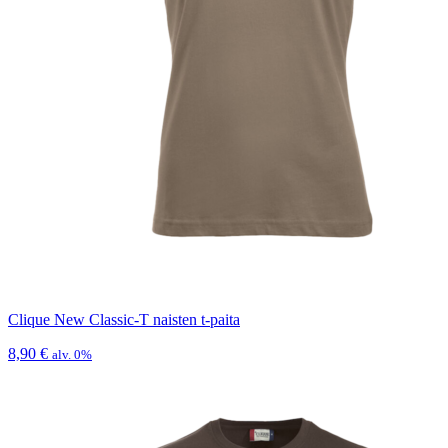
Clique New Classic-T naisten t-paita
8,90
€
alv. 0%