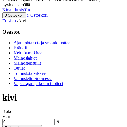
pyyhkäisemällä.
Kirjaudu sisään
0
Ostoskori
0
Ostoskori
Etusivu
/
kivi
Osastot
Ajankohtaiset- ja sesonkituotteet
Brändit
Keittiötarvikkeet
Mainoslahjat
Mainostekstiilit
Outlet
Toimistotarvikkeet
Valmistettu Suomessa
Vapaa-ajan ja kodin tuotteet
kivi
Koko
Väri