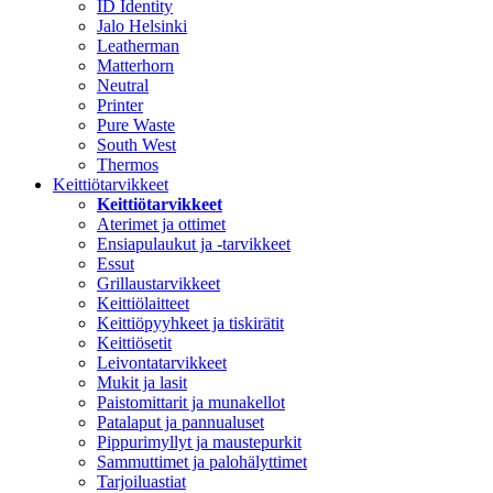
ID Identity
Jalo Helsinki
Leatherman
Matterhorn
Neutral
Printer
Pure Waste
South West
Thermos
Keittiötarvikkeet
Keittiötarvikkeet
Aterimet ja ottimet
Ensiapulaukut ja -tarvikkeet
Essut
Grillaustarvikkeet
Keittiölaitteet
Keittiöpyyhkeet ja tiskirätit
Keittiösetit
Leivontatarvikkeet
Mukit ja lasit
Paistomittarit ja munakellot
Patalaput ja pannualuset
Pippurimyllyt ja maustepurkit
Sammuttimet ja palohälyttimet
Tarjoiluastiat