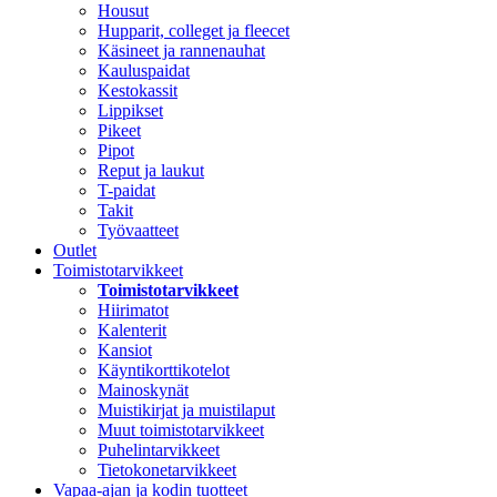
Housut
Hupparit, colleget ja fleecet
Käsineet ja rannenauhat
Kauluspaidat
Kestokassit
Lippikset
Pikeet
Pipot
Reput ja laukut
T-paidat
Takit
Työvaatteet
Outlet
Toimistotarvikkeet
Toimistotarvikkeet
Hiirimatot
Kalenterit
Kansiot
Käyntikorttikotelot
Mainoskynät
Muistikirjat ja muistilaput
Muut toimistotarvikkeet
Puhelintarvikkeet
Tietokonetarvikkeet
Vapaa-ajan ja kodin tuotteet