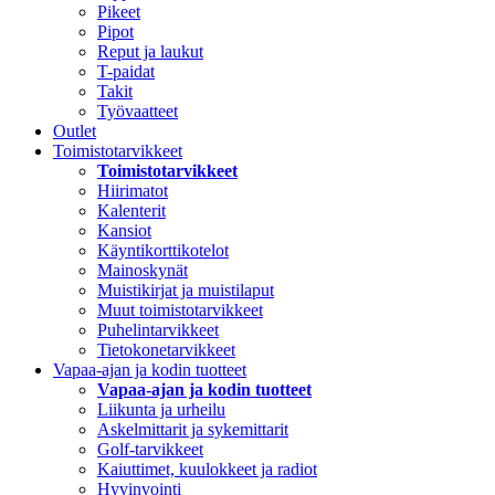
Pikeet
Pipot
Reput ja laukut
T-paidat
Takit
Työvaatteet
Outlet
Toimistotarvikkeet
Toimistotarvikkeet
Hiirimatot
Kalenterit
Kansiot
Käyntikorttikotelot
Mainoskynät
Muistikirjat ja muistilaput
Muut toimistotarvikkeet
Puhelintarvikkeet
Tietokonetarvikkeet
Vapaa-ajan ja kodin tuotteet
Vapaa-ajan ja kodin tuotteet
Liikunta ja urheilu
Askelmittarit ja sykemittarit
Golf-tarvikkeet
Kaiuttimet, kuulokkeet ja radiot
Hyvinvointi