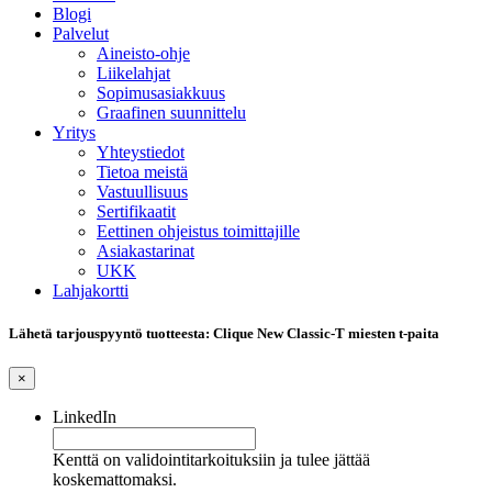
Blogi
Palvelut
Aineisto-ohje
Liikelahjat
Sopimusasiakkuus
Graafinen suunnittelu
Yritys
Yhteystiedot
Tietoa meistä
Vastuullisuus
Sertifikaatit
Eettinen ohjeistus toimittajille
Asiakastarinat
UKK
Lahjakortti
Lähetä tarjouspyyntö tuotteesta: Clique New Classic-T miesten t-paita
×
LinkedIn
Kenttä on validointitarkoituksiin ja tulee jättää
koskemattomaksi.