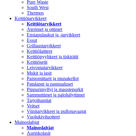
Pure Waste
South West
Thermos
Keittiötarvikkeet
Keittiötarvikkeet
Aterimet ja ottimet
Ensiapulaukut ja -tarvikkeet
Essut
Grillaustarvikkeet
Keittiölaitteet
Keittiöpyyhkeet ja tiskirätit
Keittiösetit
Leivontatarvikkeet
Mukit ja lasit
Paistomittarit ja munakellot
Patalaput ja pannualuset
Pippurimyllyt ja maustepurkit
Sammuttimet ja palohälyttimet
Tarjoiluastiat
Veitset
Viinitarvikkeet ja pullonavaajat
Vuolukivituotteet
Mainoslahjat
Mainoslahjat
Aurinkolasit