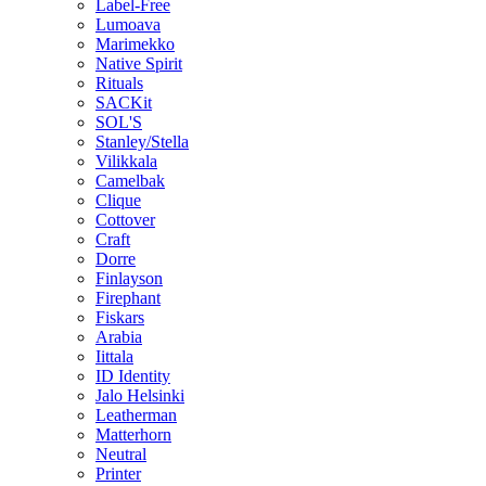
Label-Free
Lumoava
Marimekko
Native Spirit
Rituals
SACKit
SOL'S
Stanley/Stella
Vilikkala
Camelbak
Clique
Cottover
Craft
Dorre
Finlayson
Firephant
Fiskars
Arabia
Iittala
ID Identity
Jalo Helsinki
Leatherman
Matterhorn
Neutral
Printer