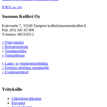
8,90
€
alv. 0%
Suomen Kolibri Oy
Kalevantie 7, 33100 Tampere kolibri(a)suomenkolibri.fi
Puh. (03) 345 45 000
Y-tunnus: 0833183-2
» Yhteystiedot
» Rekisteriseloste
»
Toimitusehdot
» Vastuullisuus
» Laatu- ja ympäristöpolitiikka
» Eettinen ohjeistus toimittajille
» Evästeasetukset
Yrityksille
Liikelahjavalikoima
Kuvastot