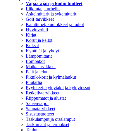
Vapaa-ajan ja kodin tuotteet
Liikunta ja urheilu
Askelmittarit ja sykemittarit
Golf-tarvikkeet
Kaiuttimet, kuulokkeet ja radiot
Hyvinvointi
Kirjat
Korut ja kellot
Kuksat
Kynttilät ja lyhdyt
Lämpömittarit
Lompakot
Matkatarvikkeet
Pelit ja lelut
Piknik-korit ja kylmälaukut
Puutarha
Pyyhkeet, kylpytakit ja kylpytossut
Retkeilytarvikkeet
Riippumatot ja alustat
Sateenvarjot
Saunatarvikkeet
Sisustustuotteet
Taskulamput ja otsalamput
Taskumatit ja termokset
Taulut