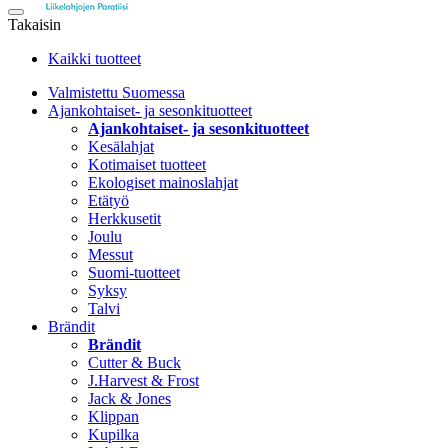
Takaisin
Kaikki tuotteet
Valmistettu Suomessa
Ajankohtaiset- ja sesonkituotteet
Ajankohtaiset- ja sesonkituotteet
Kesälahjat
Kotimaiset tuotteet
Ekologiset mainoslahjat
Etätyö
Herkkusetit
Joulu
Messut
Suomi-tuotteet
Syksy
Talvi
Brändit
Brändit
Cutter & Buck
J.Harvest & Frost
Jack & Jones
Klippan
Kupilka