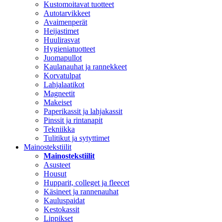
Kustomoitavat tuotteet
Autotarvikkeet
Avaimenperät
Heijastimet
Huulirasvat
Hygieniatuotteet
Juomapullot
Kaulanauhat ja rannekkeet
Korvatulpat
Lahjalaatikot
Magneetit
Makeiset
Paperikassit ja lahjakassit
Pinssit ja rintanapit
Tekniikka
Tulitikut ja sytyttimet
Mainostekstiilit
Mainostekstiilit
Asusteet
Housut
Hupparit, colleget ja fleecet
Käsineet ja rannenauhat
Kauluspaidat
Kestokassit
Lippikset