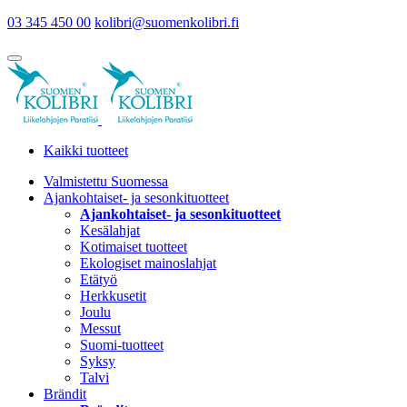
03 345 450 00
kolibri@suomenkolibri.fi
Kaikki tuotteet
Valmistettu Suomessa
Ajankohtaiset- ja sesonkituotteet
Ajankohtaiset- ja sesonkituotteet
Kesälahjat
Kotimaiset tuotteet
Ekologiset mainoslahjat
Etätyö
Herkkusetit
Joulu
Messut
Suomi-tuotteet
Syksy
Talvi
Brändit