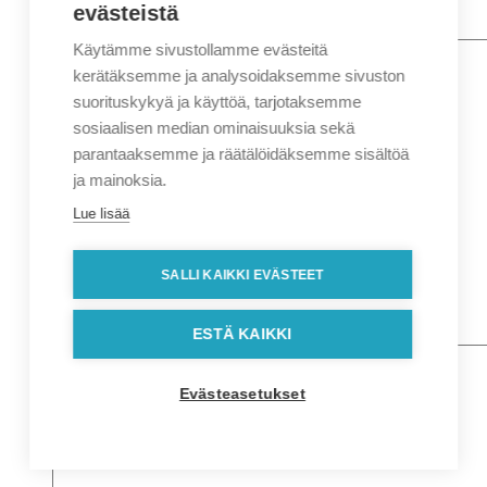
evästeistä
Käytämme sivustollamme evästeitä
Nimi
*
Etunimi
kerätäksemme ja analysoidaksemme sivuston
Sukunimi
suorituskykyä ja käyttöä, tarjotaksemme
Yritys
sosiaalisen median ominaisuuksia sekä
parantaaksemme ja räätälöidäksemme sisältöä
Sähköposti
*
ja mainoksia.
Puhelin
*
Lue lisää
Osoitetiedot
Lähiosoite
SALLI KAIKKI EVÄSTEET
Kaupunki
Postinumero
Viesti
ESTÄ KAIKKI
Evästeasetukset