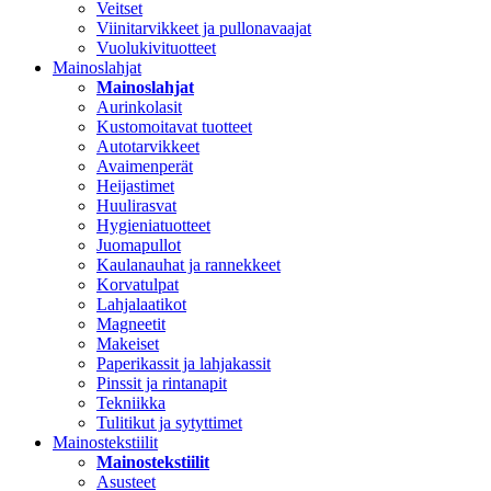
Veitset
Viinitarvikkeet ja pullonavaajat
Vuolukivituotteet
Mainoslahjat
Mainoslahjat
Aurinkolasit
Kustomoitavat tuotteet
Autotarvikkeet
Avaimenperät
Heijastimet
Huulirasvat
Hygieniatuotteet
Juomapullot
Kaulanauhat ja rannekkeet
Korvatulpat
Lahjalaatikot
Magneetit
Makeiset
Paperikassit ja lahjakassit
Pinssit ja rintanapit
Tekniikka
Tulitikut ja sytyttimet
Mainostekstiilit
Mainostekstiilit
Asusteet