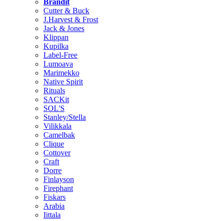
Brändit
Cutter & Buck
J.Harvest & Frost
Jack & Jones
Klippan
Kupilka
Label-Free
Lumoava
Marimekko
Native Spirit
Rituals
SACKit
SOL'S
Stanley/Stella
Vilikkala
Camelbak
Clique
Cottover
Craft
Dorre
Finlayson
Firephant
Fiskars
Arabia
Iittala