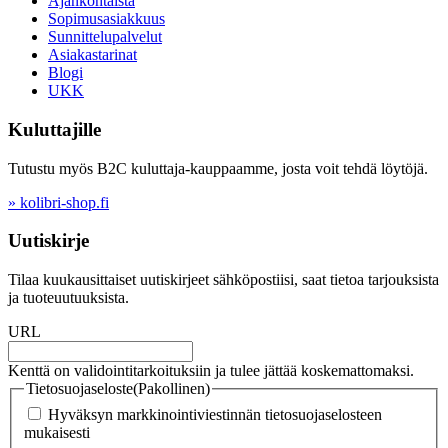
Ajankohtaista
Sopimusasiakkuus
Sunnittelupalvelut
Asiakastarinat
Blogi
UKK
Kuluttajille
Tutustu myös B2C kuluttaja-kauppaamme, josta voit tehdä löytöjä.
» kolibri-shop.fi
Uutiskirje
Tilaa kuukausittaiset uutiskirjeet sähköpostiisi, saat tietoa tarjouksista
ja tuoteuutuuksista.
URL
Kenttä on validointitarkoituksiin ja tulee jättää koskemattomaksi.
Tietosuojaseloste
(Pakollinen)
Hyväksyn markkinointiviestinnän tietosuojaselosteen
mukaisesti