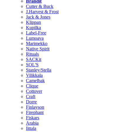
Brändit
Cutter & Buck
J.Harvest & Frost
Jack & Jones
Klippan
Kupilka
Label-Free
Lumoava
Marimekko
Native Spirit
Rituals
SACKit
SOL'S
Stanley/Stella
Vilikkala
Camelbak
Clique
Cottover
Craft
Dorre
Finlayson
Firephant
Fiskars
Arabia
Iittala