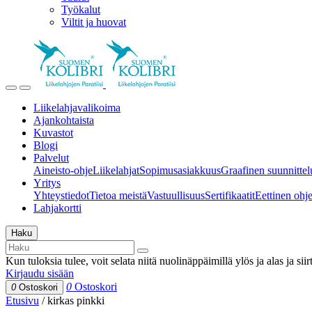
Työkalut
Viltit ja huovat
Liikelahjavalikoima
Ajankohtaista
Kuvastot
Blogi
Palvelut
Aineisto-ohje
Liikelahjat
Sopimusasiakkuus
Graafinen suunnittel
Yritys
Yhteystiedot
Tietoa meistä
Vastuullisuus
Sertifikaatit
Eettinen ohjei
Lahjakortti
Haku
Kun tuloksia tulee, voit selata niitä nuolinäppäimillä ylös ja alas ja si
Kirjaudu sisään
0
Ostoskori
0
Ostoskori
Etusivu
/
kirkas pinkki