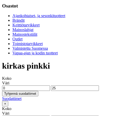
Osastot
Ajankohtaiset- ja sesonkituotteet
Brändit
Keittiötarvikkeet
Mainoslahjat
Mainostekstiilit
Outlet
Toimistotarvikkeet
Valmistettu Suomessa
Vapaa-ajan ja kodin tuotteet
kirkas pinkki
Koko
Väri
Tyhjennä suodattimet
Suodattimet
×
Koko
Väri