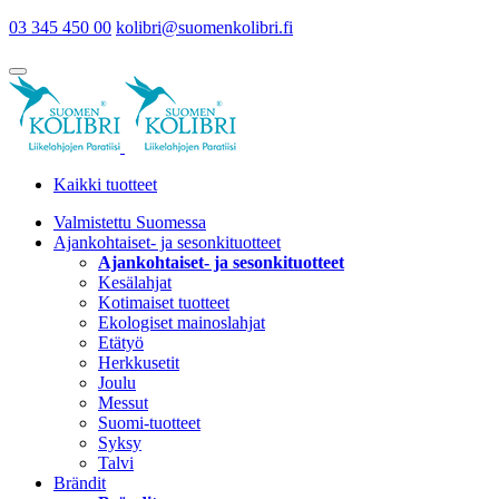
03 345 450 00
kolibri@suomenkolibri.fi
Kaikki tuotteet
Valmistettu Suomessa
Ajankohtaiset- ja sesonkituotteet
Ajankohtaiset- ja sesonkituotteet
Kesälahjat
Kotimaiset tuotteet
Ekologiset mainoslahjat
Etätyö
Herkkusetit
Joulu
Messut
Suomi-tuotteet
Syksy
Talvi
Brändit