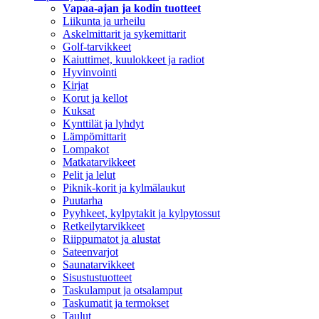
Vapaa-ajan ja kodin tuotteet
Liikunta ja urheilu
Askelmittarit ja sykemittarit
Golf-tarvikkeet
Kaiuttimet, kuulokkeet ja radiot
Hyvinvointi
Kirjat
Korut ja kellot
Kuksat
Kynttilät ja lyhdyt
Lämpömittarit
Lompakot
Matkatarvikkeet
Pelit ja lelut
Piknik-korit ja kylmälaukut
Puutarha
Pyyhkeet, kylpytakit ja kylpytossut
Retkeilytarvikkeet
Riippumatot ja alustat
Sateenvarjot
Saunatarvikkeet
Sisustustuotteet
Taskulamput ja otsalamput
Taskumatit ja termokset
Taulut