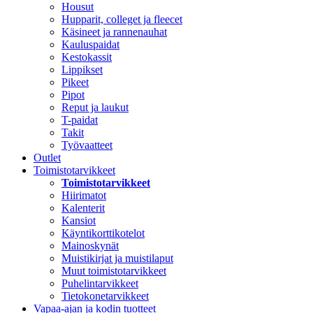
Housut
Hupparit, colleget ja fleecet
Käsineet ja rannenauhat
Kauluspaidat
Kestokassit
Lippikset
Pikeet
Pipot
Reput ja laukut
T-paidat
Takit
Työvaatteet
Outlet
Toimistotarvikkeet
Toimistotarvikkeet
Hiirimatot
Kalenterit
Kansiot
Käyntikorttikotelot
Mainoskynät
Muistikirjat ja muistilaput
Muut toimistotarvikkeet
Puhelintarvikkeet
Tietokonetarvikkeet
Vapaa-ajan ja kodin tuotteet