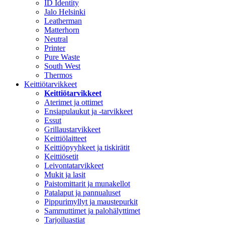
ID Identity
Jalo Helsinki
Leatherman
Matterhorn
Neutral
Printer
Pure Waste
South West
Thermos
Keittiötarvikkeet
Keittiötarvikkeet
Aterimet ja ottimet
Ensiapulaukut ja -tarvikkeet
Essut
Grillaustarvikkeet
Keittiölaitteet
Keittiöpyyhkeet ja tiskirätit
Keittiösetit
Leivontatarvikkeet
Mukit ja lasit
Paistomittarit ja munakellot
Patalaput ja pannualuset
Pippurimyllyt ja maustepurkit
Sammuttimet ja palohälyttimet
Tarjoiluastiat