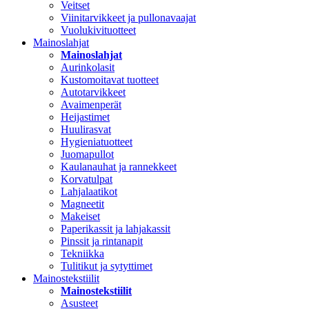
Veitset
Viinitarvikkeet ja pullonavaajat
Vuolukivituotteet
Mainoslahjat
Mainoslahjat
Aurinkolasit
Kustomoitavat tuotteet
Autotarvikkeet
Avaimenperät
Heijastimet
Huulirasvat
Hygieniatuotteet
Juomapullot
Kaulanauhat ja rannekkeet
Korvatulpat
Lahjalaatikot
Magneetit
Makeiset
Paperikassit ja lahjakassit
Pinssit ja rintanapit
Tekniikka
Tulitikut ja sytyttimet
Mainostekstiilit
Mainostekstiilit
Asusteet