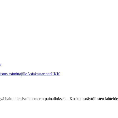
u
stus toimittajille
Asiakastarinat
UKK
irtyä halutulle sivulle enterin painalluksella. Kosketusnäytöllisten laittei