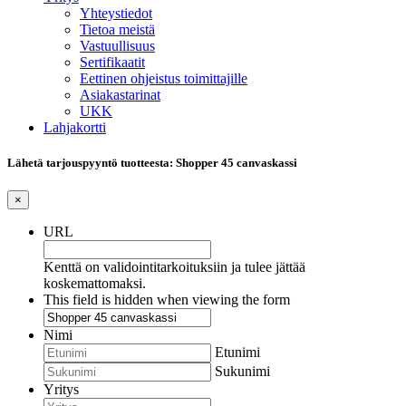
Yhteystiedot
Tietoa meistä
Vastuullisuus
Sertifikaatit
Eettinen ohjeistus toimittajille
Asiakastarinat
UKK
Lahjakortti
Lähetä tarjouspyyntö tuotteesta: Shopper 45 canvaskassi
×
URL
Kenttä on validointitarkoituksiin ja tulee jättää
koskemattomaksi.
This field is hidden when viewing the form
Nimi
Etunimi
Sukunimi
Yritys