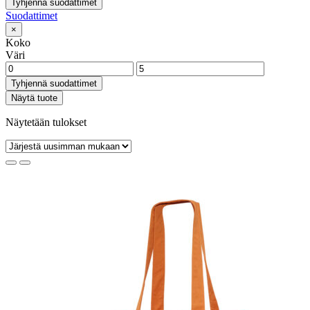
Tyhjennä suodattimet
Suodattimet
×
Koko
Väri
Tyhjennä suodattimet
Näytä tuote
Näytetään tulokset