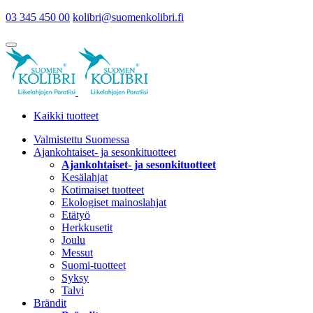
03 345 450 00
kolibri@suomenkolibri.fi
Kaikki tuotteet
Valmistettu Suomessa
Ajankohtaiset- ja sesonkituotteet
Ajankohtaiset- ja sesonkituotteet
Kesälahjat
Kotimaiset tuotteet
Ekologiset mainoslahjat
Etätyö
Herkkusetit
Joulu
Messut
Suomi-tuotteet
Syksy
Talvi
Brändit