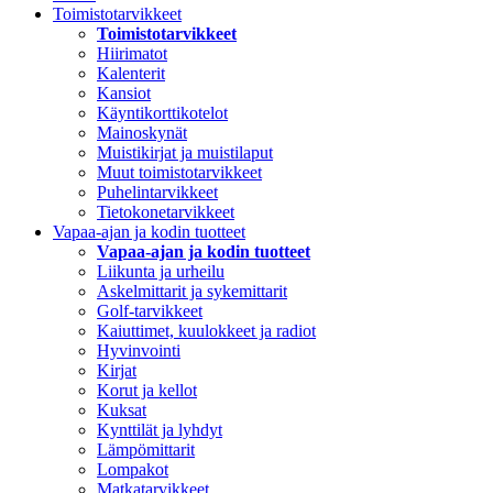
Toimistotarvikkeet
Toimistotarvikkeet
Hiirimatot
Kalenterit
Kansiot
Käyntikorttikotelot
Mainoskynät
Muistikirjat ja muistilaput
Muut toimistotarvikkeet
Puhelintarvikkeet
Tietokonetarvikkeet
Vapaa-ajan ja kodin tuotteet
Vapaa-ajan ja kodin tuotteet
Liikunta ja urheilu
Askelmittarit ja sykemittarit
Golf-tarvikkeet
Kaiuttimet, kuulokkeet ja radiot
Hyvinvointi
Kirjat
Korut ja kellot
Kuksat
Kynttilät ja lyhdyt
Lämpömittarit
Lompakot
Matkatarvikkeet