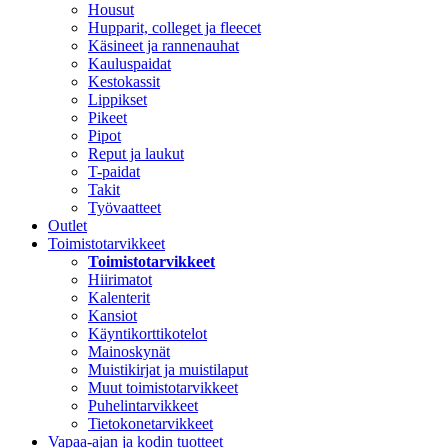
Housut
Hupparit, colleget ja fleecet
Käsineet ja rannenauhat
Kauluspaidat
Kestokassit
Lippikset
Pikeet
Pipot
Reput ja laukut
T-paidat
Takit
Työvaatteet
Outlet
Toimistotarvikkeet
Toimistotarvikkeet
Hiirimatot
Kalenterit
Kansiot
Käyntikorttikotelot
Mainoskynät
Muistikirjat ja muistilaput
Muut toimistotarvikkeet
Puhelintarvikkeet
Tietokonetarvikkeet
Vapaa-ajan ja kodin tuotteet