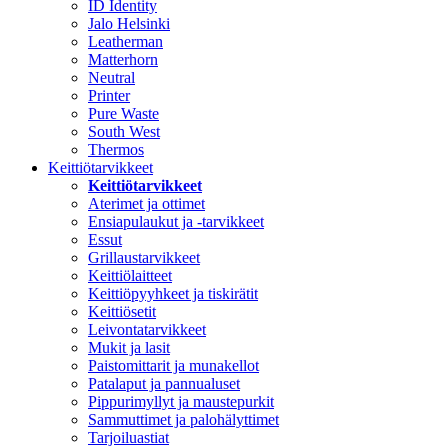
ID Identity
Jalo Helsinki
Leatherman
Matterhorn
Neutral
Printer
Pure Waste
South West
Thermos
Keittiötarvikkeet
Keittiötarvikkeet
Aterimet ja ottimet
Ensiapulaukut ja -tarvikkeet
Essut
Grillaustarvikkeet
Keittiölaitteet
Keittiöpyyhkeet ja tiskirätit
Keittiösetit
Leivontatarvikkeet
Mukit ja lasit
Paistomittarit ja munakellot
Patalaput ja pannualuset
Pippurimyllyt ja maustepurkit
Sammuttimet ja palohälyttimet
Tarjoiluastiat