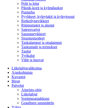
Pelit ja lelut
Piknik-korit ja kylmälaukut
Puutarha
Pyyhkeet, kylpytakit ja kylpytossut
Retkeilytarvikkeet
Riippumatot ja alustat
Sateenvarjot
Saunatarvikkeet
Sisustustuotteet
Taskulamput ja otsalamput
Taskumatit ja termokset
Taulut
Työkalut
Viltit ja huovat
Liikelahjavalikoima
Ajankohtaista
Kuvastot
Blogi
Palvelut
Aineisto-ohje
Liikelahjat
Sopimusasiakkuus
Graafinen suunnittelu
Yritys