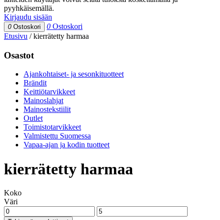
pyyhkäisemällä.
Kirjaudu sisään
0
Ostoskori
0
Ostoskori
Etusivu
/
kierrätetty harmaa
Osastot
Ajankohtaiset- ja sesonkituotteet
Brändit
Keittiötarvikkeet
Mainoslahjat
Mainostekstiilit
Outlet
Toimistotarvikkeet
Valmistettu Suomessa
Vapaa-ajan ja kodin tuotteet
kierrätetty harmaa
Koko
Väri