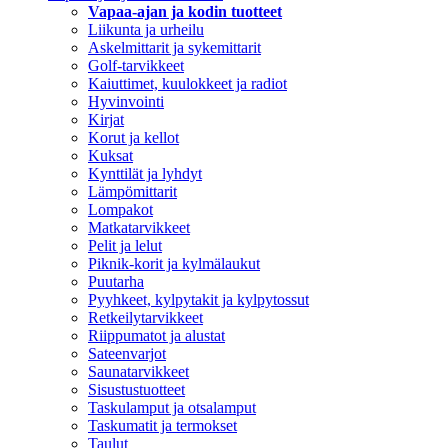
Vapaa-ajan ja kodin tuotteet
Liikunta ja urheilu
Askelmittarit ja sykemittarit
Golf-tarvikkeet
Kaiuttimet, kuulokkeet ja radiot
Hyvinvointi
Kirjat
Korut ja kellot
Kuksat
Kynttilät ja lyhdyt
Lämpömittarit
Lompakot
Matkatarvikkeet
Pelit ja lelut
Piknik-korit ja kylmälaukut
Puutarha
Pyyhkeet, kylpytakit ja kylpytossut
Retkeilytarvikkeet
Riippumatot ja alustat
Sateenvarjot
Saunatarvikkeet
Sisustustuotteet
Taskulamput ja otsalamput
Taskumatit ja termokset
Taulut