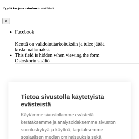
Pyydä tarjous ostoskorin sisällöstä
×
Facebook
Kenttä on validointitarkoituksiin ja tulee jättää
koskemattomaksi.
This field is hidden when viewing the form
Ostoskorin sisältö
Tietoa sivustolla käytetyistä
evästeistä
Käytämme sivustollamme evästeitä
Nimi
*
Etunimi
kerätäksemme ja analysoidaksemme sivuston
Sukunimi
suorituskykyä ja käyttöä, tarjotaksemme
Yritys
sosiaalisen median ominaisuuksia sekä