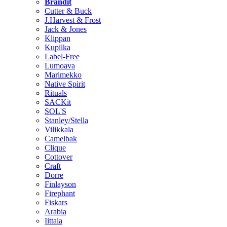
Brändit
Cutter & Buck
J.Harvest & Frost
Jack & Jones
Klippan
Kupilka
Label-Free
Lumoava
Marimekko
Native Spirit
Rituals
SACKit
SOL'S
Stanley/Stella
Vilikkala
Camelbak
Clique
Cottover
Craft
Dorre
Finlayson
Firephant
Fiskars
Arabia
Iittala