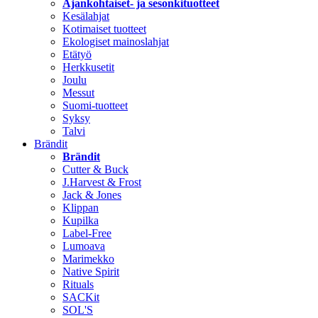
Ajankohtaiset- ja sesonkituotteet
Kesälahjat
Kotimaiset tuotteet
Ekologiset mainoslahjat
Etätyö
Herkkusetit
Joulu
Messut
Suomi-tuotteet
Syksy
Talvi
Brändit
Brändit
Cutter & Buck
J.Harvest & Frost
Jack & Jones
Klippan
Kupilka
Label-Free
Lumoava
Marimekko
Native Spirit
Rituals
SACKit
SOL'S