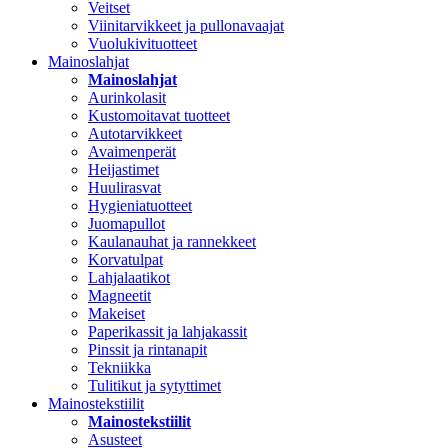
Veitset
Viinitarvikkeet ja pullonavaajat
Vuolukivituotteet
Mainoslahjat
Mainoslahjat
Aurinkolasit
Kustomoitavat tuotteet
Autotarvikkeet
Avaimenperät
Heijastimet
Huulirasvat
Hygieniatuotteet
Juomapullot
Kaulanauhat ja rannekkeet
Korvatulpat
Lahjalaatikot
Magneetit
Makeiset
Paperikassit ja lahjakassit
Pinssit ja rintanapit
Tekniikka
Tulitikut ja sytyttimet
Mainostekstiilit
Mainostekstiilit
Asusteet