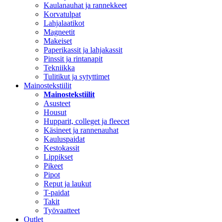
Kaulanauhat ja rannekkeet
Korvatulpat
Lahjalaatikot
Magneetit
Makeiset
Paperikassit ja lahjakassit
Pinssit ja rintanapit
Tekniikka
Tulitikut ja sytyttimet
Mainostekstiilit
Mainostekstiilit
Asusteet
Housut
Hupparit, colleget ja fleecet
Käsineet ja rannenauhat
Kauluspaidat
Kestokassit
Lippikset
Pikeet
Pipot
Reput ja laukut
T-paidat
Takit
Työvaatteet
Outlet