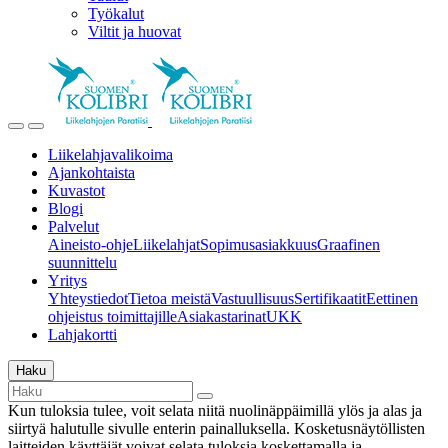
Työkalut
Viltit ja huovat
Liikelahjavalikoima
Ajankohtaista
Kuvastot
Blogi
Palvelut
Aineisto-ohje
Liikelahjat
Sopimusasiakkuus
Graafinen
suunnittelu
Yritys
Yhteystiedot
Tietoa meistä
Vastuullisuus
Sertifikaatit
Eettinen
ohjeistus toimittajille
Asiakastarinat
UKK
Lahjakortti
Haku
Kun tuloksia tulee, voit selata niitä nuolinäppäimillä ylös ja alas ja
siirtyä halutulle sivulle enterin painalluksella. Kosketusnäytöllisten
laitteiden käyttäjät voivat selata tuloksia koskettamalla ja