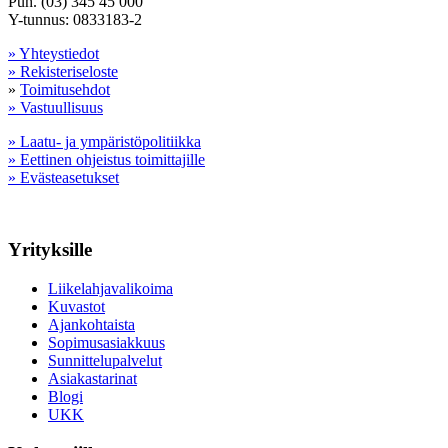
Puh. (03) 345 45 000
Y-tunnus: 0833183-2
» Yhteystiedot
» Rekisteriseloste
»
Toimitusehdot
» Vastuullisuus
» Laatu- ja ympäristöpolitiikka
» Eettinen ohjeistus toimittajille
» Evästeasetukset
Yrityksille
Liikelahjavalikoima
Kuvastot
Ajankohtaista
Sopimusasiakkuus
Sunnittelupalvelut
Asiakastarinat
Blogi
UKK