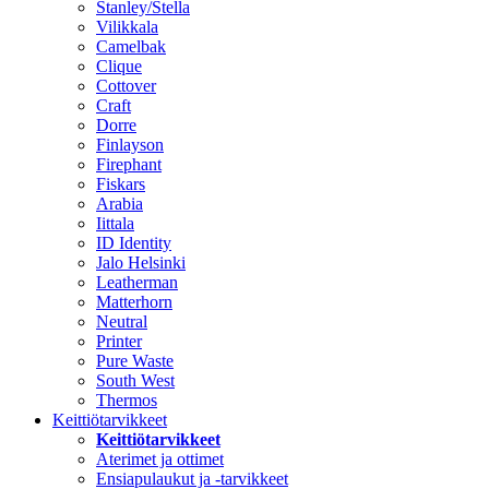
Stanley/Stella
Vilikkala
Camelbak
Clique
Cottover
Craft
Dorre
Finlayson
Firephant
Fiskars
Arabia
Iittala
ID Identity
Jalo Helsinki
Leatherman
Matterhorn
Neutral
Printer
Pure Waste
South West
Thermos
Keittiötarvikkeet
Keittiötarvikkeet
Aterimet ja ottimet
Ensiapulaukut ja -tarvikkeet