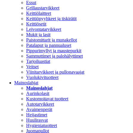
Essut
Grillaustarvikkeet
Keittiölaitteet
Keittiöpyyhkeet ja tiskirätit
Keittiösetit
Leivontatarvikkeet
Mukit ja lasit
Paistomittarit ja munakellot
Patalaput ja pannualuset
Pippurimyllyt ja maustepurkit
Sammuttimet ja palohälyttimet
Tarjoiluastiat
Veitset
Viinitarvikkeet ja pullonavaajat
Vuolukivituotteet
Mainoslahjat
Mainoslahjat
Aurinkolasit
Kustomoitavat tuotteet
Autotarvikkeet
Avaimenperät
Heijastimet
Huulirasvat
Hygieniatuotteet
Juomapullot